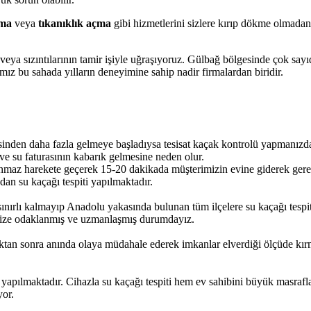
çma
veya
tıkanıklık açma
gibi hizmetlerini sizlere kırıp dökme olmadan
 veya sızıntılarının tamir işiyle uğraşıyoruz. Gülbağ bölgesinde çok sayı
mız bu sahada yılların deneyimine sahip nadir firmalardan biridir.
isinden daha fazla gelmeye başladıysa tesisat kaçak kontrolü yapmanızda
 ve su faturasının kabarık gelmesine neden olur.
nmaz harekete geçerek 15-20 dakikada müşterimizin evine giderek gerek
dan su kaçağı tespiti yapılmaktadır.
sınırlı kalmayıp Anadolu yakasında bulunan tüm ilçelere su kaçağı tespi
imize odaklanmış ve uzmanlaşmış durumdayız.
tan sonra anında olaya müdahale ederek imkanlar elverdiği ölçüde kırma
yapılmaktadır. Cihazla su kaçağı tespiti hem ev sahibini büyük masrafla
yor.