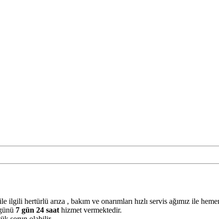
ile ilgili hertürlü arıza , bakım ve onarımları hızlı servis ağımız ile he
 günü
7 gün 24 saat
hizmet vermektedir.
ük sorun olabilir.