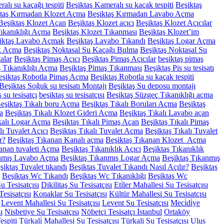
alı su kaçağı tespiti
Beşiktaş Kameralı su kaçak tespiti
Beşiktaş
taş Kırmadan Klozet Açma
Beşiktaş Kırmadan Lavabo Açma
Beşiktaş Klozet Açan
Beşiktaş Klozet açıcı
Beşiktaş Klozet Açıcılar
Tıkanıklığı Açma
Beşiktaş Klozet Tıkanması
Beşiktaş Klozet’im
iktaş Lavabo Açmak
Beşiktaş Lavabo Tıkandı
Beşiktaş Logar Açma
k Açma
Beşiktaş Noktasal Su Kaçağı Bulma
Beşiktaş Noktasal Su
alar
Beşiktaş Pimaş Açıcı
Beşiktaş Pimaş Açıcılar
beşiktaş pimaş
ş Tıkanıklığı Açma
Beşiktaş Pimaş Tıkanması
Beşiktaş Pis su tesisatı
eşiktaş Robotla Pimaş Açma
Beşiktaş Robotla su kaçak tespiti
Beşiktaş Soğuk su tesisatı Montajı
Beşiktaş Su deposu montajı
 su tesisatçı
beşiktaş su tesisatçısı
Beşiktaş Süzgeç Tıkanıklığı açma
eşiktaş Tıkalı boru Açma
Beşiktaş Tıkalı Boruları Açma
Beşiktaş
a
Beşiktaş Tıkalı Klozet Gideri Açma
Beşiktaş Tıkalı Lavabo açan
kalı Logar Açma
Beşiktaş Tıkalı Pimaş Açan
Beşiktaş Tıkalı Pimaş
lı Tuvalet Açıcı
Beşiktaş Tıkalı Tuvalet Açma
Beşiktaş Tıkalı Tuvalet
r?
Beşiktaş Tıkanan Kanalı açma
Beşiktaş Tıkanan Klozet Açma
anan tuvaleti Açma
Beşiktaş Tıkanıklık Açıcı
Beşiktaş Tıkanıklık
anmış Lavabo Açma
Beşiktaş Tıkanmış Logar Açma
Beşiktaş Tıkanmış
şiktaş Tuvalet tıkandı
Beşiktaş Tuvalet Tıkandı Nasıl Açılır?
Beşiktaş
Beşiktaş Wc Tıkandı
Beşiktaş Wc Tıkanıklığı
Beşiktaş Wc
Su Tesisatçısı
Dikilitaş Su Tesisatçısı
Eti̇ler Mahallesi Su Tesisatçısı
esisatçısı
Konaklar Su Tesisatçısı
Kültür Mahallesi Su Tesisatçısı
Levent Mahallesi Su Tesisatçısı
Levent Su Tesisatçısı
Meci̇di̇ye
ı
Nisbetiye Su Tesisatçısı
Nöbetçi Tesisatçı İstanbul
Ortaköy
espiti
Türkali̇ Mahallesi Su Tesisatçısı
Türkali Su Tesisatçısı
Ulus