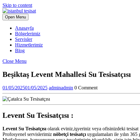
Skip to content
Open Menu
Anasayfa
Bölgelerimiz
Servisler
Hizmetlerimiz
Blog
Close Menu
Beşiktaş Levent Mahallesi Su Tesisatçısı
01/05/2025
01/05/2025
admin
admin
0 Comment
Levent Su Tesisatçısı :
Levent Su Tesisatçısı
olarak eviniz,işyeriniz veya ofisinizdeki tesisat 
Profosyenel servislerimiz
nöbetçi tesisatçı
uygulamaları ile yılın 365
Mutfağınızın, banyonuzun veya tuvaletinizin tıkanıklığı, sizin için büy