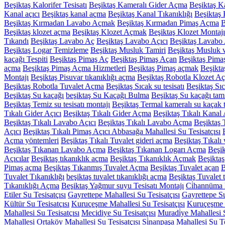
Beşiktaş Kalorifer Tesisatı
Beşiktaş Kameralı Gider Açma
Beşiktaş 
Kanal açıcı
Beşiktaş kanal açma
Beşiktaş Kanal Tıkanıklığı
Beşiktaş 
Beşiktaş Kırmadan Lavabo Açmak
Beşiktaş Kırmadan Pimaş Açma
B
Beşiktaş klozet açma
Beşiktaş Klozet Açmak
Beşiktaş Klozet Montajı
Tıkandı
Beşiktaş Lavabo Aç
Beşiktaş Lavabo Açıcı
Beşiktaş Lavabo 
Beşiktaş Logar Temizleme
Beşiktaş Musluk Tamiri
Beşiktaş Musluk v
kaçağı Tespiti
Beşiktaş Pimaş Aç
Beşiktaş Pimaş Açan
Beşiktaş Pima
açma
Beşiktaş Pimaş Açma Hizmetleri
Beşiktaş Pimaş açmak
Beşikta
Montajı
Beşiktaş Pisuvar tıkanıklığı açma
Beşiktaş Robotla Klozet A
Beşiktaş Robotla Tuvalet Açma
Beşiktaş Sıcak su tesisatı
Beşiktaş Sıc
Beşiktaş Su kaçağı
beşiktaş Su Kaçağı Bulma
Beşiktaş Su kaçağı tami
Beşiktaş Temiz su tesisatı montajı
Beşiktaş Termal kameralı su kaçak t
Tıkalı Gider Açıcı
Beşiktaş Tıkalı Gider Açma
Beşiktaş Tıkalı Kanal
Beşiktaş Tıkalı Lavabo Açıcı
Beşiktaş Tıkalı Lavabo Açma
Beşiktaş
Açıcı
Beşiktaş Tıkalı Pimaş Açıcı Abbasağa Mahallesi Su Tesisatçısı
Açma yöntemleri
Beşiktaş Tıkalı Tuvalet gideri açma
Beşiktaş Tıkal
Beşiktaş Tıkanan Lavabo Açma
Beşiktaş Tıkanan Logarı Açma
Beşi
Açıcılar
Beşiktaş tıkanıklık açma
Beşiktaş Tıkanıklık Açmak
Beşikta
Pimaş açma
Beşiktaş Tıkanmış Tuvalet Açma
Beşiktaş Tuvalet açan
B
Tuvalet Tıkanıklığı
beşiktaş tuvalet tıkanıklığı açma
Beşiktaş Tuvalet 
Tıkanıklığı Açma
Beşiktaş Yağmur suyu Tesisatı Montajı
Ci̇hannüma M
Etiler Su Tesisatçısı
Gayrettepe Mahallesi Su Tesisatçısı
Gayrettepe Su
Kültür Su Tesisatçısı
Kuruçeşme Mahallesi Su Tesisatçısı
Kuruçeşme S
Mahallesi Su Tesisatçısı
Mecidiye Su Tesisatçısı
Muradi̇ye Mahallesi S
Mahallesi
Ortaköy Mahallesi Su Tesisatçısı
Si̇nanpaşa Mahallesi Su Te