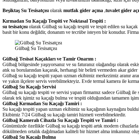
Beşiktaş Su Tesisatçısı
olarak
mutfak gider açma
,
tuvalet gider a
Kırmadan Su Kaçağı Tespiti ve Noktasal Tespiti :
su tesisatçısı
olarak Gülbağ su kaçağı tespiti ve tespit edilen su kaçak
basit bir konu değildir, donanım ve tecrübe isteyen bir konudur. Firma
Gülbağ Su Tesisatçısı
Gülbağ Tesisat Kaçakları ve Tamir Onarım :
Gülbağ bölgesinde yaşıyorsanız ve su faturanız olağandışı olarak esk
atık su borularından kaçarak, herhangi bir belirti vermeden akar gider
Gülbağ su kaçağı tespiti yapan uzman ekibimiz merkezimiz aranır ara
ve yakın ilçelere servis verebilmekteyiz. Evde termal kamera ile kırma
Gülbağ Su Kaçağı Servisi
Gülbağ su kaçağı tespiti ve servisi yapan firmamız sadece Gülbağ ile 
olarak tek işimiz su kaçağı bulma ve tespiti olduğundan tamamen iş
Gülbağ Kırmadan Su Kaçağı Tamiri :
Su kaçağı tespiti yapan uzman ekibimiz su kaçağının kaynağını bulduk
Ekibimiz 7/24 Gülbağ su kaçağı tamiri hizmeti verebilmektedir.
Gülbağ Kameralı Cihazla Su Kaçağı Tespiti ve Tamiri :
Günümüzde özellikle Gülbağ su kaçağı tespiti artık modern cihazlarla 
dökülmeden ortalık dağılmadan kaliteli bir hizmet alma imkanınız olu
Gülbağ Su Kaçağı Bulma