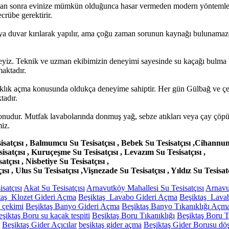
tan sonra evinize mümkün olduğunca hasar vermeden modern yöntemlerl
crübe gerektirir.
a duvar kırılarak yapılır, ama çoğu zaman sorunun kaynağı bulunamazd
kteyiz. Teknik ve uzman ekibimizin deneyimi sayesinde su kaçağı bulma b
aktadır.
ıklık açma konusunda oldukça deneyime sahiptir. Her gün Gülbağ ve çevr
tadır.
konudur. Mutfak lavabolarında donmuş yağ, sebze atıkları veya çay çöpü
iz.
atçısı , Balmumcu Su Tesisatçısı , Bebek Su Tesisatçısı ,Cihannuma Su
isatçısı , Kuruçeşme Su Tesisatçısı , Levazım Su Tesisatçısı ,
tçısı , Nisbetiye Su Tesisatçısı ,
ı , Ulus Su Tesisatçısı ,Vişnezade Su Tesisatçısı , Yıldız Su Tesisatç
satçısı
Akat Su Tesisatçısı
Arnavutköy Mahallesi Su Tesisatçısı
Arnavu
taş Klozet Gideri Açma
Beşiktaş Lavabo Gideri Açma
Beşiktaş Lava
ı çekimi
Beşiktaş Banyo Gideri Açma
Beşiktaş Banyo Tıkanıklığı Açm
şiktaş Boru su kaçak tespiti
Beşiktaş Boru Tıkanıklığı
Beşiktaş Boru T
Beşiktaş Gider Açıcılar
beşiktaş gider açma
Beşiktaş Gider Borusu d