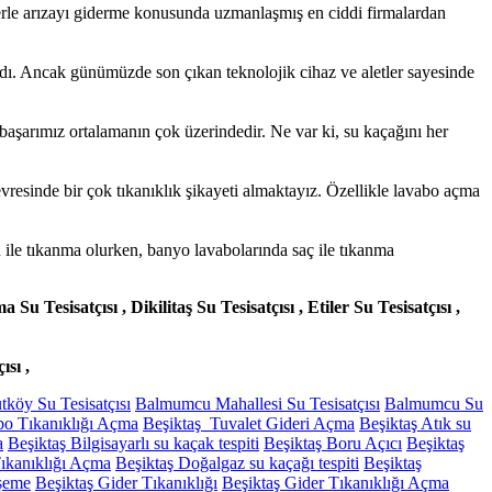
e arızayı giderme konusunda uzmanlaşmış en ciddi firmalardan
ı. Ancak günümüzde son çıkan teknolojik cihaz ve aletler sayesinde
aşarımız ortalamanın çok üzerindedir. Ne var ki, su kaçağını her
esinde bir çok tıkanıklık şikayeti almaktayız. Özellikle lavabo açma
 ile tıkanma olurken, banyo lavabolarında saç ile tıkanma
 Tesisatçısı , Dikilitaş Su Tesisatçısı , Etiler Su Tesisatçısı ,
ısı ,
tköy Su Tesisatçısı
Balmumcu Mahallesi Su Tesisatçısı
Balmumcu Su
bo Tıkanıklığı Açma
Beşiktaş Tuvalet Gideri Açma
Beşiktaş Atık su
a
Beşiktaş Bilgisayarlı su kaçak tespiti
Beşiktaş Boru Açıcı
Beşiktaş
ıkanıklığı Açma
Beşiktaş Doğalgaz su kaçağı tespiti
Beşiktaş
öşeme
Beşiktaş Gider Tıkanıklığı
Beşiktaş Gider Tıkanıklığı Açma