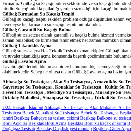
Firmamız Gülbağ su kaçağı bulma sektöründe ve su kaçağı bulunduk
biridir. Su çoğunlukla patladığı yerden sızmadığı için kaçağı bulmak te
Gülbağ Kırmadan Su Kaçağı Tespiti
Gülbağ su kaçağı tespiti eskiden problem olduğu düşünülen zemin vey
neredeyse hiç kırmadan su kaçağı tespiti mümkündür.
Gülbağ Garantili Su Kaçağı Bulma
Gülbağ su tesisatçısı olarak garantili su kaçağı bulma hizmeti verme
zaman bulabilsek de kırmadan tamir etmek her zaman mümkün olmam
Gülbağ Tıkanıklık Açma
Gülbağ su tesisatçısı Has Teknik Tesisat uzman ekipleri Gülbağ tıkan
ve tuvalet tıkanıklığı açma konusunda başarılı çözümlerimiz bulunmak
Gülbağ Lavabo Açma
Lavabo giderlerinin tıkanması bir ev hanımının hiç istemeyeceği bir 
olabilmektedir. Sebep ne olursa olsun Gülbağ Lavabo açma bizim işim
Abbasağa Su Tesisatçısı , Akat Su Tesisatçısı , Arnavutköy Su Tesis
Gayrettepe Su Tesisatçısı , Konaklar Su Tesisatçısı , Kültür Su Tes
Levent Su Tesisatçısı , Mecidiye Su Tesisatçısı , Muradiye Su Tesisa
Ortaköy Mahallesi , Sinanpaşa Su Tesisatçısı , Türkali Su Tesisatçıs
7/24 Tesisatçı İstanbul
Abbasağa Su Tesisatçısı
Akat Mahallesi Su Tesi
Tesisatçısı
Bebek Mahallesi Su Tesisatçısı
Bebek Su Tesisatçısı
Beşik
tamiri
Beşiktaş Bahçeye su tesisatı çekimi
Beşiktaş Balkona su tesisat
Boru Açıcılar
Beşiktaş Boru Açma
Beşiktaş Boru su kaçak onarımı
Be
Doğalgaz Tesisatı
Beşiktaş Duş fiskiyesi montajı
Beşiktaş Gider Açıcı