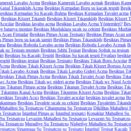
Kameralı Lavabo Açma
Beşiktaş Kameralı Lavabo açmak
Beşiktaş Kamer
Kanal Tıkanıklığı Açma
Beşiktaş Kırmadan Boru su kaçak tespiti
Beşik
eşiktaş Kırmadan Su Kaçağı Bulma
Beşiktaş Kırmadan Tuvalet açma
Beşiktaş Klozet Tıkandı
Beşiktaş Klozet Tıkanıklığı
Beşiktaş Klozet 
Açıcılar
Beşiktaş lavabo açma
Beşiktaş Lavabo Açma Yöntemleri?
Beş
e batarya montajı
Beşiktaş Musluklara sıcak su çekimi
Beşiktaş Mutfa
ş Açan Firmalar
Beşiktaş Pimaş Açan Tesisatçı
Beşiktaş Pimaş Açan ust
ş Pimaş boru su kaçak tamiri
Beşiktaş Pimaş Tıkanıklığı
Beşiktaş Pima
çma
Beşiktaş Robotla Lavabo açma
Beşiktaş Robotla Lavabo Açmak
B
ak su Tesisatı montajı
Beşiktaş Sıhhi Tesisat
Beşiktaş Soğuk su tesisatı
ri
Beşiktaş Su Kaçağı Tespiti
Beşiktaş Su kaçak tespit Fiyatları
beşiktaş
espiti
Beşiktaş tesisat
Beşiktaş Tesisatçı
Beşiktaş Tıkalı Boru Açıcılar
B
 Açma
Beşiktaş Tıkalı Klozet Açma
Beşiktaş Tıkalı Klozet Borusu Açm
 Tıkalı Lavabo Açmak
Beşiktaş Tıkalı Lavabo Gideri Açma
Beşiktaş Tı
Beşiktaş Tıkalı Pimaş Açma
Beşiktaş Tıkalı Tuvalet Açan
Beşiktaş Tıka
ı wc Açma
Beşiktaş Tıkalı wc gideri açma
Beşiktaş Tıkalı wc Nasıl Açılı
ktaş Tıkanan Pimaşı açma
Beşiktaş Tıkanan Tuvalet Açma
Beşiktaş Tık
ş Tıkanmış Kanal Açma
Beşiktaş Tıkanmış Klozet Açma
Beşiktaş Tık
eşiktaş Tuvalet Açıcı
Beşiktaş Tuvalet açıcılar
beşiktaş tuvalet açma
Be
tıkanması
Beşiktaş Tuvalete sıcak su çekimi
Beşiktaş Tuvaletim Tıkandı
ahallesi Su Tesisatçısı
Cihannuma Su Tesisatçısı
Di̇ki̇li̇taş Mahallesi 
 Tesisatçısı
İstanbul Pimaş aç
İstanbul tesisatçı
Konaklar Mahallesi Su T
u Tesisatçısı
Levazim Mahallesi Su Tesisatçısı
Levazım Su Tesisatçısı
u Tesisatçısı
Muradiye Su Tesisatçısı
Ni̇sbeti̇ye Mahallesi Su Tesisatçıs
sisatçısı
Sinanpaşa Su Tesisatçısı
su Tesisatçı İstanbul
Tesisat Kaçağı T