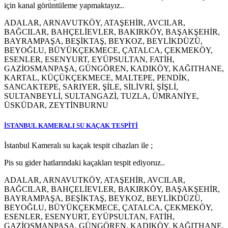
için kanal görüntüleme yapmaktayız..
ADALAR, ARNAVUTKÖY, ATAŞEHİR, AVCILAR,
BAĞCILAR, BAHÇELİEVLER, BAKIRKÖY, BAŞAKŞEHİR,
BAYRAMPAŞA, BEŞİKTAŞ, BEYKOZ, BEYLİKDÜZÜ,
BEYOĞLU, BÜYÜKÇEKMECE, ÇATALCA, ÇEKMEKÖY,
ESENLER, ESENYURT, EYÜPSULTAN, FATİH,
GAZİOSMANPAŞA, GÜNGÖREN, KADIKÖY, KAĞITHANE,
KARTAL, KÜÇÜKÇEKMECE, MALTEPE, PENDİK,
SANCAKTEPE, SARIYER, ŞİLE, SİLİVRİ, ŞİŞLİ,
SULTANBEYLİ, SULTANGAZİ, TUZLA, ÜMRANİYE,
ÜSKÜDAR, ZEYTİNBURNU
İSTANBUL KAMERALI SU KAÇAK TESPİTİ
İstanbul Kameralı su kaçak tespit cihazları ile ;
Pis su gider hatlarındaki kaçakları tespit ediyoruz..
ADALAR, ARNAVUTKÖY, ATAŞEHİR, AVCILAR,
BAĞCILAR, BAHÇELİEVLER, BAKIRKÖY, BAŞAKŞEHİR,
BAYRAMPAŞA, BEŞİKTAŞ, BEYKOZ, BEYLİKDÜZÜ,
BEYOĞLU, BÜYÜKÇEKMECE, ÇATALCA, ÇEKMEKÖY,
ESENLER, ESENYURT, EYÜPSULTAN, FATİH,
GAZİOSMANPAŞA, GÜNGÖREN, KADIKÖY, KAĞITHANE,