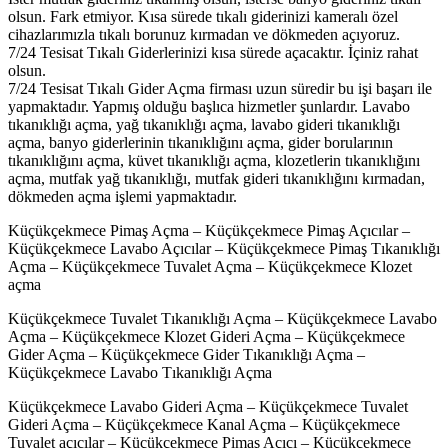
olsun. Fark etmiyor. Kısa sürede tıkalı giderinizi kameralı özel
cihazlarımızla tıkalı borunuz kırmadan ve dökmeden açıyoruz.
7/24 Tesisat Tıkalı Giderlerinizi kısa sürede açacaktır. İçiniz rahat
olsun.
7/24 Tesisat Tıkalı Gider Açma firması uzun süredir bu işi başarı ile
yapmaktadır. Yapmış olduğu başlıca hizmetler şunlardır. Lavabo
tıkanıklığı açma, yağ tıkanıklığı açma, lavabo gideri tıkanıklığı
açma, banyo giderlerinin tıkanıklığını açma, gider borularının
tıkanıklığını açma, küvet tıkanıklığı açma, klozetlerin tıkanıklığını
açma, mutfak yağ tıkanıklığı, mutfak gideri tıkanıklığını kırmadan,
dökmeden açma işlemi yapmaktadır.
Küçükçekmece Pimaş Açma – Küçükçekmece Pimaş Açıcılar –
Küçükçekmece Lavabo Açıcılar – Küçükçekmece Pimaş Tıkanıklığı
Açma – Küçükçekmece Tuvalet Açma – Küçükçekmece Klozet
açma
Küçükçekmece Tuvalet Tıkanıklığı Açma – Küçükçekmece Lavabo
Açma – Küçükçekmece Klozet Gideri Açma – Küçükçekmece
Gider Açma – Küçükçekmece Gider Tıkanıklığı Açma –
Küçükçekmece Lavabo Tıkanıklığı Açma
Küçükçekmece Lavabo Gideri Açma – Küçükçekmece Tuvalet
Gideri Açma – Küçükçekmece Kanal Açma – Küçükçekmece
Tuvalet açıcılar – Küçükçekmece Pimaş Açıcı – Küçükçekmece