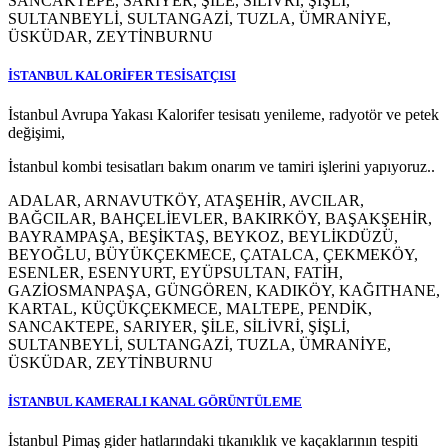
SANCAKTEPE, SARIYER, ŞİLE, SİLİVRİ, ŞİŞLİ,
SULTANBEYLİ, SULTANGAZİ, TUZLA, ÜMRANİYE,
ÜSKÜDAR, ZEYTİNBURNU
İSTANBUL KALORİFER TESİSATÇISI
İstanbul Avrupa Yakası Kalorifer tesisatı yenileme, radyotör ve petek
değişimi,
İstanbul kombi tesisatları bakım onarım ve tamiri işlerini yapıyoruz..
ADALAR, ARNAVUTKÖY, ATAŞEHİR, AVCILAR,
BAĞCILAR, BAHÇELİEVLER, BAKIRKÖY, BAŞAKŞEHİR,
BAYRAMPAŞA, BEŞİKTAŞ, BEYKOZ, BEYLİKDÜZÜ,
BEYOĞLU, BÜYÜKÇEKMECE, ÇATALCA, ÇEKMEKÖY,
ESENLER, ESENYURT, EYÜPSULTAN, FATİH,
GAZİOSMANPAŞA, GÜNGÖREN, KADIKÖY, KAĞITHANE,
KARTAL, KÜÇÜKÇEKMECE, MALTEPE, PENDİK,
SANCAKTEPE, SARIYER, ŞİLE, SİLİVRİ, ŞİŞLİ,
SULTANBEYLİ, SULTANGAZİ, TUZLA, ÜMRANİYE,
ÜSKÜDAR, ZEYTİNBURNU
İSTANBUL KAMERALI KANAL GÖRÜNTÜLEME
İstanbul Pimaş gider hatlarındaki tıkanıklık ve kaçaklarının tespiti