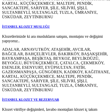
KARTAL, KÜÇÜKÇEKMECE, MALTEPE, PENDİK,
SANCAKTEPE, SARIYER, ŞİLE, SİLİVRİ, ŞİŞLİ,
SULTANBEYLİ, SULTANGAZİ, TUZLA, ÜMRANİYE,
ÜSKÜDAR, ZEYTİNBURNU
İSTANBUL KLOZET MUSLUĞU
Klozetlerinizde ki ara muslukların satışını, montajını ve değişimi
yapıyoruz..
ADALAR, ARNAVUTKÖY, ATAŞEHİR, AVCILAR,
BAĞCILAR, BAHÇELİEVLER, BAKIRKÖY, BAŞAKŞEHİR,
BAYRAMPAŞA, BEŞİKTAŞ, BEYKOZ, BEYLİKDÜZÜ,
BEYOĞLU, BÜYÜKÇEKMECE, ÇATALCA, ÇEKMEKÖY,
ESENLER, ESENYURT, EYÜPSULTAN, FATİH,
GAZİOSMANPAŞA, GÜNGÖREN, KADIKÖY, KAĞITHANE,
KARTAL, KÜÇÜKÇEKMECE, MALTEPE, PENDİK,
SANCAKTEPE, SARIYER, ŞİLE, SİLİVRİ, ŞİŞLİ,
SULTANBEYLİ, SULTANGAZİ, TUZLA, ÜMRANİYE,
ÜSKÜDAR, ZEYTİNBURNU
İSTANBUL KLOZET VE REZERVUAR
Klozet vitrifiye değişimleri, lavabo montajları klozet iç takım