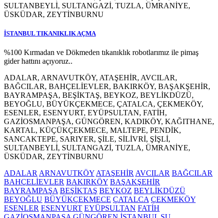
SULTANBEYLİ, SULTANGAZİ, TUZLA, ÜMRANİYE,
ÜSKÜDAR, ZEYTİNBURNU
İSTANBUL TIKANIKLIK AÇMA
%100 Kırmadan ve Dökmeden tıkanıklık robotlarımız ile pimaş
gider hattını açıyoruz..
ADALAR, ARNAVUTKÖY, ATAŞEHİR, AVCILAR,
BAĞCILAR, BAHÇELİEVLER, BAKIRKÖY, BAŞAKŞEHİR,
BAYRAMPAŞA, BEŞİKTAŞ, BEYKOZ, BEYLİKDÜZÜ,
BEYOĞLU, BÜYÜKÇEKMECE, ÇATALCA, ÇEKMEKÖY,
ESENLER, ESENYURT, EYÜPSULTAN, FATİH,
GAZİOSMANPAŞA, GÜNGÖREN, KADIKÖY, KAĞITHANE,
KARTAL, KÜÇÜKÇEKMECE, MALTEPE, PENDİK,
SANCAKTEPE, SARIYER, ŞİLE, SİLİVRİ, ŞİŞLİ,
SULTANBEYLİ, SULTANGAZİ, TUZLA, ÜMRANİYE,
ÜSKÜDAR, ZEYTİNBURNU
ADALAR
ARNAVUTKÖY
ATAŞEHİR
AVCILAR
BAĞCILAR
BAHÇELİEVLER
BAKIRKÖY
BAŞAKŞEHİR
BAYRAMPAŞA
BEŞİKTAŞ
BEYKOZ
BEYLİKDÜZÜ
BEYOĞLU
BÜYÜKÇEKMECE
ÇATALCA
ÇEKMEKÖY
ESENLER
ESENYURT
EYÜPSULTAN
FATİH
GAZİOSMANPAŞA
GÜNGÖREN
İSTANBUL SU