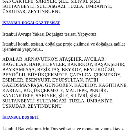
SANCAKTEPE, SARIYER, ŞİLE, SİLİVRİ, ŞİŞLİ,
SULTANBEYLİ, SULTAnGAZİ, TUZLA, ÜMRANİYE,
ÜSKÜDAR, ZEYTİNBURNU
İSTANBUL DOĞALGAZ TESİSAT
İstanbul Avrupa Yakası Doğalgaz tesisatı Yapıyoruz,
İstanbul kombi tesisatı, doğalgaz proje çizilmesi ve doğalgaz tadilat
işlemlerini yapıyoruz..
ADALAR, ARNAVUTKÖY, ATAŞEHİR, AVCILAR,
BAĞCILAR, BAHÇELİEVLER, BAKIRKÖY, BAŞAKŞEHİR,
BAYRAMPAŞA, BEŞİKTAŞ, BEYKOZ, BEYLİKDÜZÜ,
BEYOĞLU, BÜYÜKÇEKMECE, ÇATALCA, ÇEKMEKÖY,
ESENLER, ESENYURT, EYÜPSULTAN, FATİH,
GAZİOSMANPAŞA, GÜNGÖREN, KADIKÖY, KAĞITHANE,
KARTAL, KÜÇÜKÇEKMECE, MALTEPE, PENDİK,
SANCAKTEPE, SARIYER, ŞİLE, SİLİVRİ, ŞİŞLİ,
SULTANBEYLİ, SULTANGAZİ, TUZLA, ÜMRANİYE,
ÜSKÜDAR, ZEYTİNBURNU
İSTANBUL DUŞ SETİ
İstanbul Banyolarınız için Duş seti satışı ve montajını yapmaktayız..