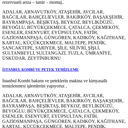
rezervuarü arıza – tamir – montaj..
ADALAR, ARNAVUTKÖY, ATAŞEHİR, AVCILAR,
BAĞCILAR, BAHÇELİEVLER, BAKIRKÖY, BAŞAKŞEHİR,
BAYRAMPAŞA, BEŞİKTAŞ, BEYKOZ, BEYLİKDÜZÜ,
BEYOĞLU, BÜYÜKÇEKMECE, ÇATALCA, ÇEKMEKÖY,
ESENLER, ESENYURT, EYÜPSULTAN, FATİH,
GAZİOSMANPAŞA, GÜNGÖREN, KADIKÖY, KAĞITHANE,
KARTAL, KÜÇÜKÇEKMECE, MALTEPE, PENDİK,
SANCAKTEPE, SARIYER, ŞİLE, SİLİVRİ, ŞİŞLİ,
SULTANBEYLİ, SULTANGAZİ, TUZLA, ÜMRANİYE,
ÜSKÜDAR, ZEYTİNBURNU
İSTANBUL KOMBİ VE PETEK TEMİZLEME
İstanbul Kombi bakımı ve peteklerin makina ve kimyasallı
temizlenmesi işlemlerini yapıyoruz ,
ADALAR, ARNAVUTKÖY, ATAŞEHİR, AVCILAR,
BAĞCILAR, BAHÇELİEVLER, BAKIRKÖY, BAŞAKŞEHİR,
BAYRAMPAŞA, BEŞİKTAŞ, BEYKOZ, BEYLİKDÜZÜ,
BEYOĞLU, BÜYÜKÇEKMECE, ÇATALCA, ÇEKMEKÖY,
ESENLER, ESENYURT, EYÜPSULTAN, FATİH,
GAZİOSMANPAŞA, GÜNGÖREN, KADIKÖY, KAĞITHANE,
KARTAL, KÜÇÜKÇEKMECE, MALTEPE, PENDİK,