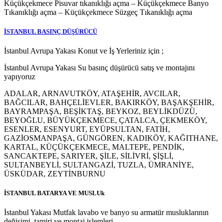
Küçükçekmece Pisuvar tıkanıklığı açma – Küçükçekmece Banyo
Tıkanıklığı açma – Küçükçekmece Süzgeç Tıkanıklığı açma
İSTANBUL BASINÇ DÜŞÜRÜCÜ
İstanbul Avrupa Yakası Konut ve İş Yerleriniz için ;
İstanbul Avrupa Yakası Su basınç düşürücü satış ve montajını
yapıyoruz
ADALAR, ARNAVUTKÖY, ATAŞEHİR, AVCILAR,
BAĞCILAR, BAHÇELİEVLER, BAKIRKÖY, BAŞAKŞEHİR,
BAYRAMPAŞA, BEŞİKTAŞ, BEYKOZ, BEYLİKDÜZÜ,
BEYOĞLU, BÜYÜKÇEKMECE, ÇATALCA, ÇEKMEKÖY,
ESENLER, ESENYURT, EYÜPSULTAN, FATİH,
GAZİOSMANPAŞA, GÜNGÖREN, KADIKÖY, KAĞITHANE,
KARTAL, KÜÇÜKÇEKMECE, MALTEPE, PENDİK,
SANCAKTEPE, SARIYER, ŞİLE, SİLİVRİ, ŞİŞLİ,
SULTANBEYLİ, SULTANGAZİ, TUZLA, ÜMRANİYE,
ÜSKÜDAR, ZEYTİNBURNU
İSTANBUL BATARYA VE MUSLUk
İstanbul Yakası Mutfak lavabo ve banyo su armatür musluklarının
değişimi, tamiri ve montaj işlemleri..