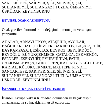
SANCAKTEPE, SARIYER, ŞİLE, SİLİVRİ, ŞİŞLİ,
SULTANBEYLİ, SULTANGAZİ, TUZLA, ÜMRANİYE,
ÜSKÜDAR, ZEYTİNBURNU
İSTANBUL OCAK GAZ HORTUMU
Ocak gaz flexi hortumlarının değişimini, montajını ve satışını
yapıyoruz..
ADALAR, ARNAVUTKÖY, ATAŞEHİR, AVCILAR,
BAĞCILAR, BAHÇELİEVLER, BAKIRKÖY, BAŞAKŞEHİR,
BAYRAMPAŞA, BEŞİKTAŞ, BEYKOZ, BEYLİKDÜZÜ,
BEYOĞLU, BÜYÜKÇEKMECE, ÇATALCA, ÇEKMEKÖY,
ESENLER, ESENYURT, EYÜPSULTAN, FATİH,
GAZİOSMANPAŞA, GÜNGÖREN, KADIKÖY, KAĞITHANE,
KARTAL, KÜÇÜKÇEKMECE, MALTEPE, PENDİK,
SANCAKTEPE, SARIYER, ŞİLE, SİLİVRİ, ŞİŞLİ,
SULTANBEYLİ, SULTANGAZİ, TUZLA, ÜMRANİYE,
ÜSKÜDAR, ZEYTİNBURNU
İSTANBUL SU KAÇAK TESPİTİ VE ONARIMI
İstanbul Avrupa Yakası Kırmadan dökmeden su kaçak tespit
cihazlarımız ile su kaçaklarını tespit ediyoruz..