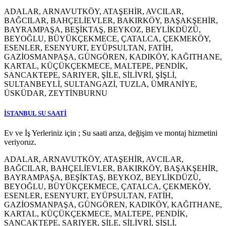
ADALAR, ARNAVUTKÖY, ATAŞEHİR, AVCILAR,
BAĞCILAR, BAHÇELİEVLER, BAKIRKÖY, BAŞAKŞEHİR,
BAYRAMPAŞA, BEŞİKTAŞ, BEYKOZ, BEYLİKDÜZÜ,
BEYOĞLU, BÜYÜKÇEKMECE, ÇATALCA, ÇEKMEKÖY,
ESENLER, ESENYURT, EYÜPSULTAN, FATİH,
GAZİOSMANPAŞA, GÜNGÖREN, KADIKÖY, KAĞITHANE,
KARTAL, KÜÇÜKÇEKMECE, MALTEPE, PENDİK,
SANCAKTEPE, SARIYER, ŞİLE, SİLİVRİ, ŞİŞLİ,
SULTANBEYLİ, SULTANGAZİ, TUZLA, ÜMRANİYE,
ÜSKÜDAR, ZEYTİNBURNU
İSTANBUL SU SAATİ
Ev ve İş Yerleriniz için ; Su saati arıza, değişim ve montaj hizmetini
veriyoruz.
ADALAR, ARNAVUTKÖY, ATAŞEHİR, AVCILAR,
BAĞCILAR, BAHÇELİEVLER, BAKIRKÖY, BAŞAKŞEHİR,
BAYRAMPAŞA, BEŞİKTAŞ, BEYKOZ, BEYLİKDÜZÜ,
BEYOĞLU, BÜYÜKÇEKMECE, ÇATALCA, ÇEKMEKÖY,
ESENLER, ESENYURT, EYÜPSULTAN, FATİH,
GAZİOSMANPAŞA, GÜNGÖREN, KADIKÖY, KAĞITHANE,
KARTAL, KÜÇÜKÇEKMECE, MALTEPE, PENDİK,
SANCAKTEPE, SARIYER, ŞİLE, SİLİVRİ, ŞİŞLİ,