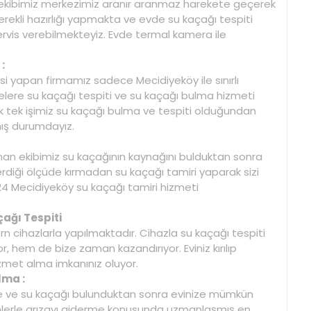
ekibimiz merkezimiz aranır aranmaz harekete geçerek
rekli hazırlığı yapmakta ve evde su kaçağı tespiti
ervis verebilmekteyiz. Evde termal kamera ile
:
si yapan firmamız sadece Mecidiyeköy ile sınırlı
lere su kaçağı tespiti ve su kaçağı bulma hizmeti
ak tek işimiz su kaçağı bulma ve tespiti olduğundan
ş durumdayız.
man ekibimiz su kaçağının kaynağını bulduktan sonra
diği ölçüde kırmadan su kaçağı tamiri yaparak sizi
24 Mecidiyeköy su kaçağı tamiri hizmeti
çağı Tespiti
rn cihazlarla yapılmaktadır. Cihazla su kaçağı tespiti
, hem de bize zaman kazandırıyor. Eviniz kırılıp
izmet alma imkanınız oluyor.
lma :
de ve su kaçağı bulunduktan sonra evinize mümkün
rle arızayı giderme konusunda uzmanlaşmış en