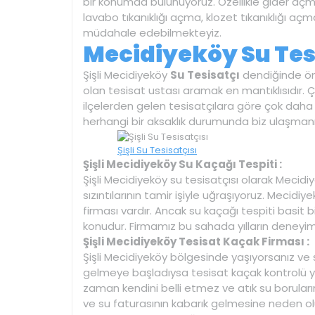
bir konumda bulunuyoruz. Özellikle gider açm
lavabo tıkanıklığı açma, klozet tıkanıklığı a
müdahale edebilmekteyiz.
Mecidiyeköy Su Tesi
Şişli Mecidiyeköy
Su Tesisatçı
dendiğinde ön
olan tesisat ustası aramak en mantıklısıdır. 
ilçelerden gelen tesisatçılara göre çok daha h
herhangi bir aksaklık durumunda biz ulaşmanı
Şişli Su Tesisatçısı
Şişli Mecidiyeköy Su Kaçağı Tespiti :
Şişli Mecidiyeköy su tesisatçısı olarak Mecid
sızıntılarının tamir işiyle uğraşıyoruz. Meci
firması vardır. Ancak su kaçağı tespiti basit 
konudur. Firmamız bu sahada yılların deneyimi
Şişli Mecidiyeköy Tesisat Kaçak Firması :
Şişli Mecidiyeköy bölgesinde yaşıyorsanız ve 
gelmeye başladıysa tesisat kaçak kontrolü 
zaman kendini belli etmez ve atık su boruları
ve su faturasının kabarık gelmesine neden ol