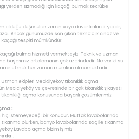
adığı yerden sızmadığı için kaçağı bulmak tecrübe
m olduğu düşünülen zemin veya duvar kırılarak yapılır,
ı. Ancak günümüzde son çıkan teknolojik cihaz ve
u kaçağı tespiti mümkündür.
su kaçağı bulma hizmeti vermekteyiz. Teknik ve uzman
a başarımız ortalamanın çok üzerindedir. Ne var ki, su
n tamir etmek her zaman mümkün olmamaktadır.
t uzman ekipleri Mecidiyeköy tıkanıklık açma
 Mecidiyeköy ve çevresinde bir çok tıkanıklık şikayeti
 tıkanıklığı açma konusunda başarılı çözümlerimiz
çma :
ın hiç istemeyeceği bir konudur. Mutfak lavabolarında
e tıkanma olurken, banyo lavabolarında saç ile tıkanma
iyeköy Lavabo açma bizim işimiz.
rada :