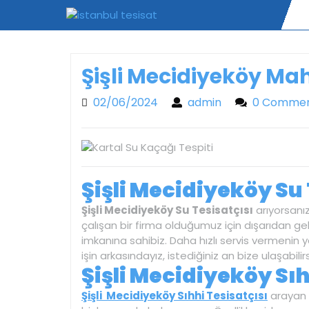
Skip
to
content
Şişli Mecidiyeköy Mah
02/06/2024
admin
02/06/2024
admin
0 Comme
Şişli Mecidiyeköy Su 
Şişli Mecidiyeköy Su Tesisatçısı
arıyorsanız
çalışan bir firma olduğumuz için dışarıdan ge
imkanına sahibiz. Daha hızlı servis vermenin y
işin arkasındayız, istediğiniz an bize ulaşabilirs
Şişli Mecidiyeköy Sıh
Şişli Mecidiyeköy Sıhhi Tesisatçısı
arayan m