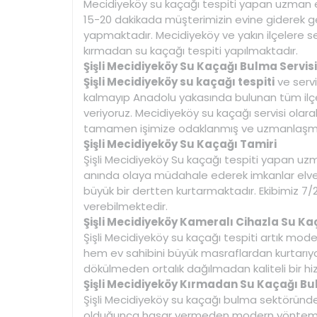
Mecidiyeköy su kaçağı tespiti yapan uzman 
15-20 dakikada müşterimizin evine giderek ge
yapmaktadır. Mecidiyeköy ve yakın ilçelere s
kırmadan su kaçağı tespiti yapılmaktadır.
Şişli Mecidiyeköy Su Kaçağı Bulma Servisi 
Şişli Mecidiyeköy su kaçağı tespiti
ve servi
kalmayıp Anadolu yakasında bulunan tüm ilçe
veriyoruz. Mecidiyeköy su kaçağı servisi olar
tamamen işimize odaklanmış ve uzmanlaşmı
Şişli Mecidiyeköy Su Kaçağı Tamiri
Şişli Mecidiyeköy Su kaçağı tespiti yapan uz
anında olaya müdahale ederek imkanlar elver
büyük bir dertten kurtarmaktadır. Ekibimiz 7/
verebilmektedir.
Şişli Mecidiyeköy Kameralı Cihazla Su Ka
Şişli Mecidiyeköy su kaçağı tespiti artık mode
hem ev sahibini büyük masraflardan kurtarıyor
dökülmeden ortalık dağılmadan kaliteli bir h
Şişli Mecidiyeköy Kırmadan Su Kaçağı Bu
Şişli Mecidiyeköy su kaçağı bulma sektörün
olduğunca hasar vermeden modern yöntemle