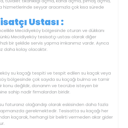
a, tuvalet tıkanıklığı açma, kanal açma, pimaş açma,
çma hizmetlerinde seyyar aracımızla çok kısa sürede
satçı Ustası :
celikle Mecidiyeköy bölgesinde oturan ve dükkanı
Çünkü Mecidiyeköy tesisatçı ustası olarak diğer
ızlı bir şekilde servis yapma imkanımız vardır. Ayrıca
z daha kolay olacaktır.
iyeköy su kaçağı tespiti ve tespit edilen su kaçak veya
diyeköy bölgesinde çok sayıda su kaçağı bulma ve tamir
bir konu değildir, donanım ve tecrübe isteyen bir
ne sahip nadir firmalardan biridir.
su faturanız olağandışı olarak eskisinden daha fazla
yapmanızda gerekmektedir. Tesisatta su kaçağı her
ndan kaçarak, herhangi bir belirti vermeden akar gider
ur.