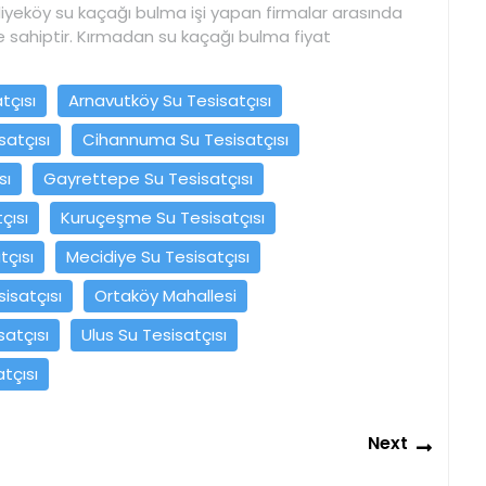
diyeköy su kaçağı bulma işi yapan firmalar arasında
sahiptir. Kırmadan su kaçağı bulma fiyat
tçısı
Arnavutköy Su Tesisatçısı
satçısı
Cihannuma Su Tesisatçısı
sı
Gayrettepe Su Tesisatçısı
çısı
Kuruçeşme Su Tesisatçısı
tçısı
Mecidiye Su Tesisatçısı
isatçısı
Ortaköy Mahallesi
satçısı
Ulus Su Tesisatçısı
atçısı
Next
Next
post: