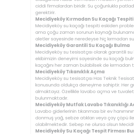
ciddi firmalardan biridir. Su çoğunlukla patl
gerektirir.
Mecidiyeköy Kırmadan Su Kaçağı Tespiti
Mecidiyeköy su kaçağı tespiti eskiden proble
ama çoğu zaman sorunun kaynağı bulunamazd
aletler sayesinde neredeyse hiç kırmadan s
Mecidiyeköy Garantili Su Kaçağı Bulma
Mecidiyeköy su tesisatçısı olarak garantili 
ekibimizin deneyimi sayesinde su kaçağı bulm
kaçağını her zaman bulabilsek de kırmada
Mecidiyeköy Tıkanıklık Açma
Mecidiyeköy su tesisatçısı Has Teknik Tesisa
konusunda oldukça deneyime sahiptir. Her gün
almaktayız. Özellikle lavabo açma ve tuvalet
bulunmaktadır.
Mecidiyeköy Mutfak Lavabo Tıkanıklığı A
Lavabo giderlerinin tıkanması bir ev hanımın
donmuş yağ, sebze atıkları veya çay çöpü il
olabilmektedir. Sebep ne olursa olsun Mecid
Mecidiyeköy Su Kaçağı Tespit Firması Bu