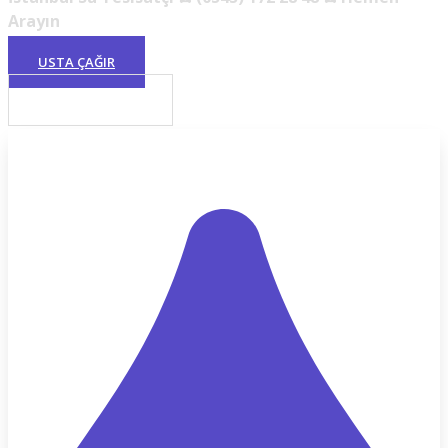
Arayın
USTA ÇAĞIR
USTA TESISATÇI