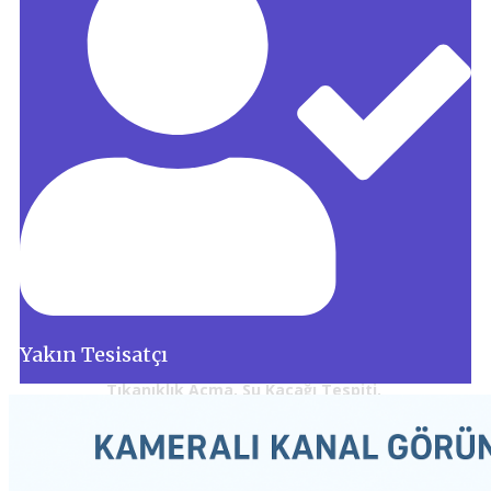
Yakın Tesisatçı
Tıkanıklık Açma, Su Kaçağı Tespiti,