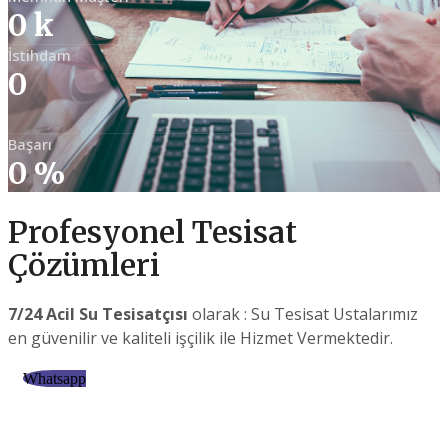
0
k
İstihdam
0
Başarı
0
%
Profesyonel Tesisat
Çözümleri
7/24 Acil Su Tesisatçısı
olarak : Su Tesisat Ustalarımız
en güvenilir ve kaliteli işçilik ile Hizmet Vermektedir.
Whatsapp