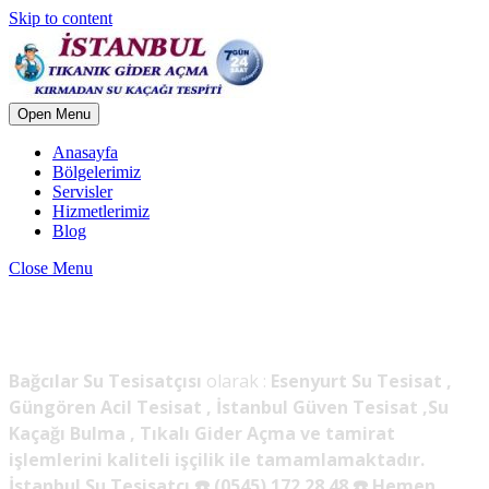
Skip to content
Open Menu
Anasayfa
Bölgelerimiz
Servisler
Hizmetlerimiz
Blog
Close Menu
Bağcılar Tesisatçı !
Bağcılar Su Tesisatçısı
olarak :
Esenyurt Su Tesisat ,
Güngören Acil Tesisat , İstanbul Güven Tesisat ,Su
Kaçağı Bulma , Tıkalı Gider Açma ve tamirat
işlemlerini kaliteli işçilik ile tamamlamaktadır.
İstanbul Su Tesisatçı ☎️ (0545) 172 28 48 ☎️ Hemen