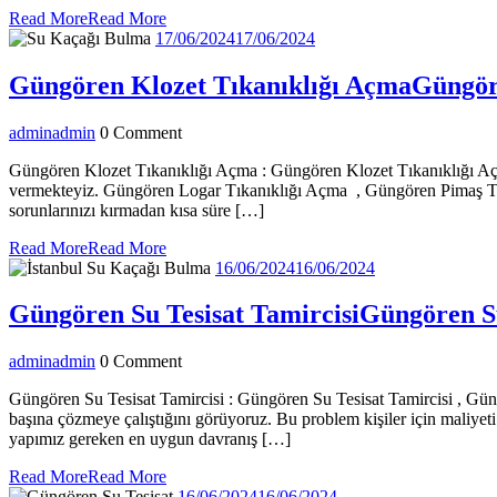
Read More
Read More
17/06/2024
17/06/2024
Güngören Klozet Tıkanıklığı Açma
Güngör
admin
admin
0 Comment
Güngören Klozet Tıkanıklığı Açma : Güngören Klozet Tıkanıklığı Açm
vermekteyiz. Güngören Logar Tıkanıklığı Açma , Güngören Pimaş Tı
sorunlarınızı kırmadan kısa süre […]
Read More
Read More
16/06/2024
16/06/2024
Güngören Su Tesisat Tamircisi
Güngören Su
admin
admin
0 Comment
Güngören Su Tesisat Tamircisi : Güngören Su Tesisat Tamircisi , Güngö
başına çözmeye çalıştığını görüyoruz. Bu problem kişiler için maliyeti 
yapımız gereken en uygun davranış […]
Read More
Read More
16/06/2024
16/06/2024