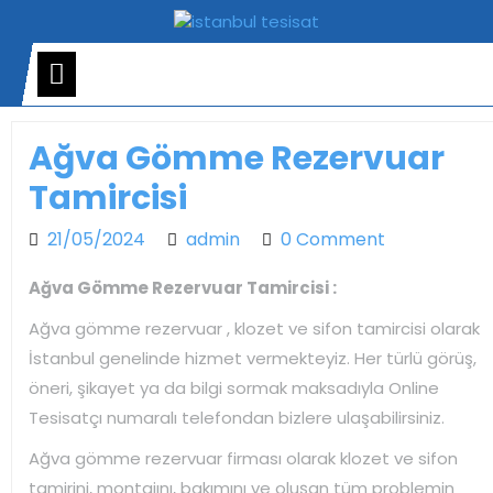
Skip
to
content
Open
Menu
Ağva Gömme Rezervuar
Tamircisi
21/05/2024
admin
21/05/2024
admin
0 Comment
Ağva Gömme Rezervuar Tamircisi :
Ağva gömme rezervuar , klozet ve sifon tamircisi olarak
İstanbul genelinde hizmet vermekteyiz. Her türlü görüş,
öneri, şikayet ya da bilgi sormak maksadıyla Online
Tesisatçı numaralı telefondan bizlere ulaşabilirsiniz.
Ağva gömme rezervuar firması olarak klozet ve sifon
tamirini, montajını, bakımını ve oluşan tüm problemin