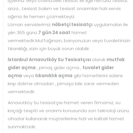
işyeriniz veya ofisinizdeki tesisat ile ilgili hertürlü tesisat
arıza , tesisat bakım ve tesisat onarımları hızlı servis
ağımız ile hemen çözmekteyiz.
Uzman servislerimiz
nöbetçi tesisatçı
uygulamaları ile
yılın 365 günü
7 gün 24 saat
hizmet
vermektedir.Mutfağınızın, banyonuzun veya tuvaletinizin
tıkanıklığı, sizin için büyük sorun olabilir.
İstanbul Arnavutköy Su Tesisatçısı
olarak
mutfak
gider açma
, pimaş gider açma ,
tuvalet gider
açma
veya
tıkanıklık açma
gibi hizmetlerini sizlere
kırıp dökme olmadan , pimaşa bile zarar vermeden
vermektedir.
Arnavutköy Su tesisatçısı hizmet veren firmamız, su
kaçağı tespiti ve onarımı konusunda son teknoloji ürünü
cihazlar kullanarak müşterilerine hızlı ve kaliteli hizmet
sunmaktadır.