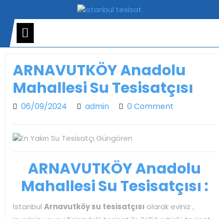
Skip
to
content
Open
Menu
ARNAVUTKÖY Anadolu
Mahallesi Su Tesisatçısı
06/09/2024
admin
06/09/2024
admin
0 Comment
ARNAVUTKÖY Anadolu
Mahallesi Su Tesisatçısı :
İstanbul
Arnavutköy su tesisatçısı
olarak eviniz ,