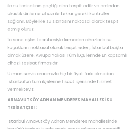
ile su tesisatının geçtiği alan tespit edilir ve ardından
akustik dinleme cihazı ile tekrar gerekli kontroller
sağlanır. Böylelikle su sızıntısını noktasal olarak tespit
etmiş oluruz.
1o sene aşkın tecrübesiyle kırmadan cihazlarla su
kaçaklarını noktasal olarak tespit eden, İstanbul başta
olmak üzere, Avrupa Yakası Tüm İLÇE lerinde En kapsamlı
cihazlı tesisat firmasıdır.
Uzman servis aracımızla hiç bir fiyat farkı almadan
İstanbul’un tüm ilçelerine 1 saat içerisinde hizmet
vermekteyiz.
ARNAVUTKÖY ADNAN MENDERES MAHALLESİ SU
TESİSATÇISI :
İstanbul Arnavutköy Adnan Menderes mahallesinde
hertürlü tesisat işinde geniş servis ağımız ve garantili