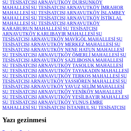
SU TESİSATÇISI
ARNAVUTKÖY DURSUNKÖY
MAHALLESİ SU TESİSATÇISI
ARNAVUTKÖY İMRAHOR
MAHALLESİ SU TESİSATÇISI
ARNAVUTKÖY İSLAMBEY
MAHALLESİ SU TESİSATÇISI
ARNAVUTKÖY İSTİKLAL
MAHALLESİ SU TESİSATÇISI
ARNAVUTKÖY
KARABURUN MAHALLESİ SU TESİSATÇISI
ARNAVUTKÖY KARLIBAYIR MAHALLESİ SU
TESİSATÇISI
ARNAVUTKÖY MAVİGÖL MAHALLESİ SU
TESİSATÇISI
ARNAVUTKÖY MERKEZ MAHALLESİ SU
TESİSATÇISI
ARNAVUTKÖY NENE HATUN MAHALLESİ
SU TESİSATÇISI
ARNAVUTKÖY ÖMERLİ MAHALLESİ SU
TESİSATÇISI
ARNAVUTKÖY SAZLIBOSNA MAHALLESİ
SU TESİSATÇISI
ARNAVUTKÖY TAŞOLUK MAHALLESİ
SU TESİSATÇISI
ARNAVUTKÖY TAYAKADIN MAHALLESİ
SU TESİSATÇISI
ARNAVUTKÖY TERKOS MAHALLESİ SU
TESİSATÇISI
ARNAVUTKÖY YASSIÖREN MAHALLESİ SU
TESİSATÇISI
ARNAVUTKÖY YAVUZ SELİM MAHALLESİ
SU TESİSATÇISI
ARNAVUTKÖY YENİKÖY MAHALLESİ
SU TESİSATÇISI
ARNAVUTKÖY YEŞİLBAYIR MAHALLESİ
SU TESİSATÇISI
ARNAVUTKÖY YUNUS EMRE
MAHALLESİ SU TESİSATÇISI
İSTANBUL SU TESİSATÇISI
Yazı gezinmesi