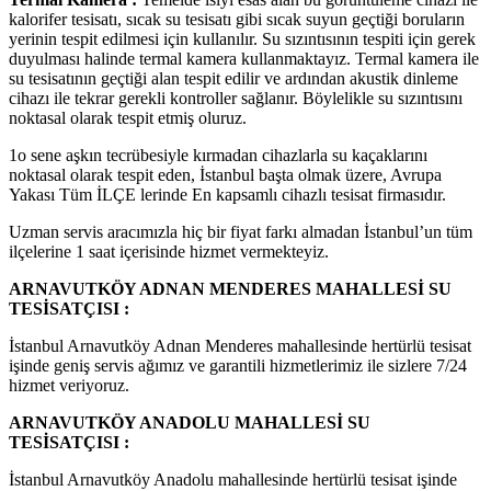
kalorifer tesisatı, sıcak su tesisatı gibi sıcak suyun geçtiği boruların
yerinin tespit edilmesi için kullanılır. Su sızıntısının tespiti için gerek
duyulması halinde termal kamera kullanmaktayız. Termal kamera ile
su tesisatının geçtiği alan tespit edilir ve ardından akustik dinleme
cihazı ile tekrar gerekli kontroller sağlanır. Böylelikle su sızıntısını
noktasal olarak tespit etmiş oluruz.
1o sene aşkın tecrübesiyle kırmadan cihazlarla su kaçaklarını
noktasal olarak tespit eden, İstanbul başta olmak üzere, Avrupa
Yakası Tüm İLÇE lerinde En kapsamlı cihazlı tesisat firmasıdır.
Uzman servis aracımızla hiç bir fiyat farkı almadan İstanbul’un tüm
ilçelerine 1 saat içerisinde hizmet vermekteyiz.
ARNAVUTKÖY ADNAN MENDERES MAHALLESİ SU
TESİSATÇISI :
İstanbul Arnavutköy Adnan Menderes mahallesinde hertürlü tesisat
işinde geniş servis ağımız ve garantili hizmetlerimiz ile sizlere 7/24
hizmet veriyoruz.
ARNAVUTKÖY ANADOLU MAHALLESİ SU
TESİSATÇISI :
İstanbul Arnavutköy Anadolu mahallesinde hertürlü tesisat işinde