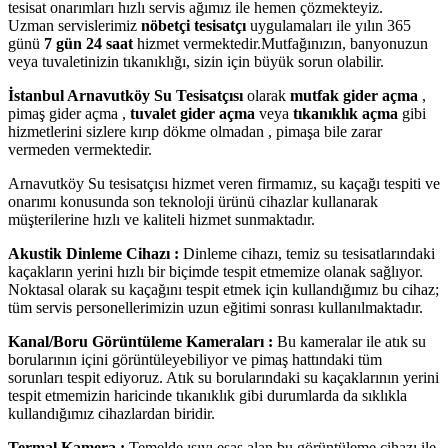
tesisat onarımları hızlı servis ağımız ile hemen çözmekteyiz.
Uzman servislerimiz
nöbetçi tesisatçı
uygulamaları ile yılın 365
günü
7 gün 24 saat
hizmet vermektedir.Mutfağınızın, banyonuzun
veya tuvaletinizin tıkanıklığı, sizin için büyük sorun olabilir.
İstanbul Arnavutköy Su Tesisatçısı
olarak
mutfak gider açma
,
pimaş gider açma ,
tuvalet gider açma
veya
tıkanıklık açma
gibi
hizmetlerini sizlere kırıp dökme olmadan , pimaşa bile zarar
vermeden vermektedir.
Arnavutköy Su tesisatçısı hizmet veren firmamız, su kaçağı tespiti ve
onarımı konusunda son teknoloji ürünü cihazlar kullanarak
müşterilerine hızlı ve kaliteli hizmet sunmaktadır.
Akustik Dinleme Cihazı :
Dinleme cihazı, temiz su tesisatlarındaki
kaçakların yerini hızlı bir biçimde tespit etmemize olanak sağlıyor.
Noktasal olarak su kaçağını tespit etmek için kullandığımız bu cihaz;
tüm servis personellerimizin uzun eğitimi sonrası kullanılmaktadır.
Kanal/Boru Görüntüleme Kameraları :
Bu kameralar ile atık su
borularının içini görüntüleyebiliyor ve pimaş hattındaki tüm
sorunları tespit ediyoruz. Atık su borularındaki su kaçaklarının yerini
tespit etmemizin haricinde tıkanıklık gibi durumlarda da sıklıkla
kullandığımız cihazlardan biridir.
Termal Kamera :
Temelde ısıyı esas alan bu görüntüleme cihazı ile