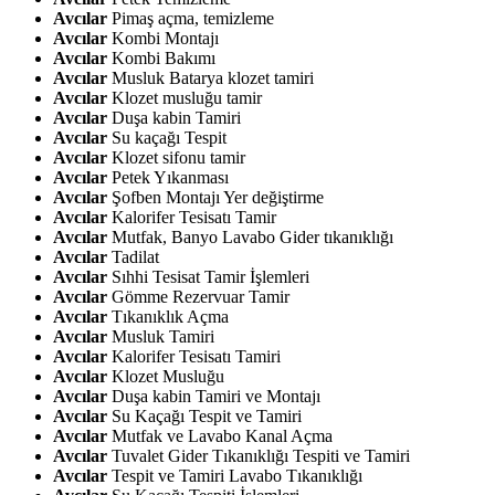
Avcılar
Pimaş açma, temizleme
Avcılar
Kombi Montajı
Avcılar
Kombi Bakımı
Avcılar
Musluk Batarya klozet tamiri
Avcılar
Klozet musluğu tamir
Avcılar
Duşa kabin Tamiri
Avcılar
Su kaçağı Tespit
Avcılar
Klozet sifonu tamir
Avcılar
Petek Yıkanması
Avcılar
Şofben Montajı Yer değiştirme
Avcılar
Kalorifer Tesisatı Tamir
Avcılar
Mutfak, Banyo Lavabo Gider tıkanıklığı
Avcılar
Tadilat
Avcılar
Sıhhi Tesisat Tamir İşlemleri
Avcılar
Gömme Rezervuar Tamir
Avcılar
Tıkanıklık Açma
Avcılar
Musluk Tamiri
Avcılar
Kalorifer Tesisatı Tamiri
Avcılar
Klozet Musluğu
Avcılar
Duşa kabin Tamiri ve Montajı
Avcılar
Su Kaçağı Tespit ve Tamiri
Avcılar
Mutfak ve Lavabo Kanal Açma
Avcılar
Tuvalet Gider Tıkanıklığı Tespiti ve Tamiri
Avcılar
Tespit ve Tamiri Lavabo Tıkanıklığı