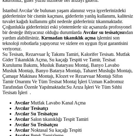
kadromuz, güler yüzlü hizmetle her arızayı giderir.
İstanbul Avcılar’de bulunan yaşam alanınız veya işyerlerinizdeki
giderlerinize bir cismin kaçması, giderlerin yanlış kullanımı, kalitesiz
tuvalet kağıdı kullanımı gibi nedenle giderleriniz tıkanmaktadır.
Çoğunlukla giderlerinizi eski yöntemlerle siz açsanızda profosyonel
bir desteğe ihtiyacınız olduğu durumlarda
Avcılar su tesisatçısı
ndan
yardım alabilirsiniz.
Kırmadan tıkanıklık açma
işlemini son
teknoloji robotlarla yapıyoruz ve sizlere en uygun fiyat garantisini
veriyoruz.
Su Tesisatı, Rezarvuar İç Takımı Tamiri, Kalorifer Tesisatı. Mutfak
Gider Tıkanıklık Açma, Su kaçağı Tespiti ve Tamir, Tesisat
Kurulumu Bakımı, Musluk Bataryası Montaj, Banyo Lavabo
Musluk Montajı, Banyo Batarya Montajı, Taharet Musluğu Montajı,
Çamaşır Makinası Montajı, Klozet ve Rezarvuar Montajı Sifon
Tamir Onarımı Ve Tüm Tesisat Montaj İşleri Uzman Kadromuz
Tarafından Özenle Yapılmaktadır.Su Arıza İşleri Ve Tüm Sıhhi
Tesisatı İşleri .
Avcılar
Mutfak Lavabo Kanal Açma
Avcılar
Tesisatçı
Avcılar
Su Tesisatçısı
Avcılar
Salon tıkanıklığı Tespit Tamiri
Avcılar Su Tesisatçısı
Avcılar
Noktasal Su kaçağı Tespiti
Avcılar
Petek Temizleme