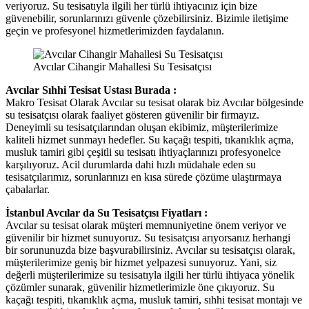
veriyoruz. Su tesisatıyla ilgili her türlü ihtiyacınız için bize
güvenebilir, sorunlarınızı güvenle çözebilirsiniz. Bizimle iletişime
geçin ve profesyonel hizmetlerimizden faydalanın.
Avcılar Cihangir Mahallesi Su Tesisatçısı
Avcılar Sıhhi Tesisat Ustası Burada :
Makro Tesisat Olarak Avcılar su tesisat olarak biz Avcılar bölgesinde
su tesisatçısı olarak faaliyet gösteren güvenilir bir firmayız.
Deneyimli su tesisatçılarından oluşan ekibimiz, müşterilerimize
kaliteli hizmet sunmayı hedefler. Su kaçağı tespiti, tıkanıklık açma,
musluk tamiri gibi çeşitli su tesisatı ihtiyaçlarınızı profesyonelce
karşılıyoruz. Acil durumlarda dahi hızlı müdahale eden su
tesisatçılarımız, sorunlarınızı en kısa sürede çözüme ulaştırmaya
çabalarlar.
İstanbul Avcılar da Su Tesisatçısı Fiyatları :
Avcılar su tesisat olarak müşteri memnuniyetine önem veriyor ve
güvenilir bir hizmet sunuyoruz. Su tesisatçısı arıyorsanız herhangi
bir sorununuzda bize başvurabilirsiniz. Avcılar su tesisatçısı olarak,
müşterilerimize geniş bir hizmet yelpazesi sunuyoruz. Yani, siz
değerli müşterilerimize su tesisatıyla ilgili her türlü ihtiyaca yönelik
çözümler sunarak, güvenilir hizmetlerimizle öne çıkıyoruz. Su
kaçağı tespiti, tıkanıklık açma, musluk tamiri, sıhhi tesisat montajı ve