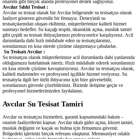
onarımı gibi birçok alanda profesyonel destek sağlıyoruz.
Avcılar Sıhhi Tesisat :
Avcılar su tesisat olarak biz Avcılar bölgesinde su tesisatçısı olarak
faaliyet gösteren güvenilir bir firmayız. Deneyimli su
tesisatçılarından oluşan ekibimiz, müşterilerimize kaliteli hizmet
sunmayı hedefler. Su kaçağı tespiti, tıkanıklık açma, musluk tamiri
gibi çeşitli su tesisatı ihtiyaçlarınızı profesyonelce karşılıyoruz. Acil
durumlarda dahi hızlı müdahale eden su tesisatçılarımız,
sorunlarınızı en kısa sürede çözüme ulaştırmaya çabalarlar.
Su Tesisatı Avcılar :
Su tesisatçısı olarak müşterilerimize acil durumlarda dahi yanlarında
olduğumuzu hatırlatmak isteriz. Hızlı müdahale ederek sorunlarınızı
en kısa sürede çözüme kavuşturuyoruz. Avcılar su tesisatçısı olarak,
kaliteli malzemeler ve profesyonel işçilikle hizmet veriyoruz. Su
tesisatıyla ilgili her türlü ihtiyacınız için bize güvenebilir,
sorunlarınızı güvenle çözebilirsiniz. Bizimle iletişime geçin ve
profesyonel hizmetlerimizden faydalanın.
Avcılar Su Tesisat Tamiri
Avcılar su tesisatçısı hizmetleri, garanti kapsamındaki bakım –
onarım faaliyetlerini kapsar. Avcılar tıkalı gider açma, klozet tamiri,
musluk değişimi ve kaçak su bulma için firmamıza güvenir.
Bölgedeki işlerimiz birçok referans oluşturur. Memnuniyet odaklı