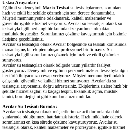
Ustası Arayanlar :
Eğitimli ve deneyimli
Mario Tesisat
su tesisatçılarımız, sorunları
hızlı ve etkili bir şekilde çözmek için son derece donanımlıdır.
Müşteri memnuniyetine odaklanarak, kaliteli malzemeler ve
güvenilir işçilikle hizmet veriyoruz. Avcılar su tesisatçısı olarak su
tesisatıyla ilgili herhangi bir konuda size yardımcı olmaktan
mutluluk duyacağız. Sorunlarınızı çözüme kavuşturmak için bizimle
iletişime geçebilirsiniz.
Avcılar su tesisatçısı olarak Avcılar bölgesinde su tesisatı konusunda
uzmanlaşmış bir ekipten oluşan profesyonel bir firmayız. Su
tesisatıyla ilgili sorunlarınızı çözmek için hızlı ve etkili çözümler
sunuyoruz.
Avcılar su tesisatçıları olarak bölgede uzun yıllardır faaliyet
gösteriyoruz. Deneyimli ve eğitimli personelimizle su tesisatıyla ilgili
her türlü ihtiyacınıza cevap veriyoruz. Müşteri memnuniyeti odaklı
çalışarak, güvenilir ve kaliteli hizmet sunuyoruz. Avcılar’da su
tesisatçısı arıyorsanız, doğru adrestesiniz. Ekiplerimiz sizlere hızlı bir
şekilde hizmet sağlar; su kaçağı tespiti, tıkanıklık açma, musluk
tamiri, boru değişimi gibi konularda uzmandırlar.
Avcılar Su Tesisatı Burada :
Avcılar su tesisatçısı olarak müşterilerimize acil durumlarda dahi
yanlarında olduğumuzu hatırlatmak isteriz. Hızlı müdahale ederek
sorunlarınızı en kısa sürede çözüme kavuşturuyoruz. Avcılar su
tesisatçısı olarak, kaliteli malzemeler ve profesyonel işçilikle hizmet