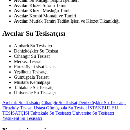
Avcılar
Su Kaçağı Tespiti İşlemleri
Avcılar
Klozet Sifonu Tamir
Avcılar
Klozet Musluğu Tamir
Avcılar
Kombi Montajı ve Tamiri
Avcılar
Mutfak Tamiri Tadilat İşleri ve Klozet Tıkanıklığı
Avcılar Su Tesisatçısı
Ambarlı Su Tesisatçı
Denizköşkler Su Tesisat
Cihangir Su Tesisat
Merkez Tessiat
Firuzköy Tesisat Ustası
Yeşilkent Tesisatçı
Gümüşpala Tesisat
Mustafa Kemalpaşa
Tahtakale Su Tesisatçı
Üniversite Su Tesisatçı
Ambarlı Su Tesisatçı
Cihangir Su Tesisat
Denizköşkler Su Tesisatçı
Firuzköy Tesisat Ustası
Gümüşpala Su Tesisat
İSTANBUL SU
TESİSATÇISI
Tahtakale Su Tesisatçı
Üniversite Su Tesisatçı
Yeşilkent Su Tesisatçı