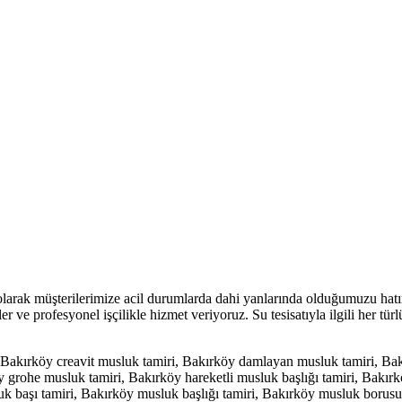
rak müşterilerimize acil durumlarda dahi yanlarında olduğumuzu hatırl
 ve profesyonel işçilikle hizmet veriyoruz. Su tesisatıyla ilgili her türlü
 Bakırköy creavit musluk tamiri, Bakırköy damlayan musluk tamiri, Bakı
grohe musluk tamiri, Bakırköy hareketli musluk başlığı tamiri, Bakırk
uk başı tamiri, Bakırköy musluk başlığı tamiri, Bakırköy musluk borus