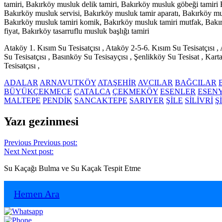
tamiri, Bakırköy musluk delik tamiri, Bakırköy musluk göbeği tamiri 
Bakırköy musluk servisi, Bakırköy musluk tamir aparatı, Bakırköy mu
Bakırköy musluk tamiri komik, Bakırköy musluk tamiri mutfak, Bakırkö
fiyat, Bakırköy tasarruflu musluk başlığı tamiri
Ataköy 1. Kısım Su Tesisatçısı , Ataköy 2-5-6. Kısım Su Tesisatçısı , 
Su Tesisatçısı , Basınköy Su Tesisayçısı , Şenlikköy Su Tesisat , Kartal
Tesisatçısı ,
ADALAR
ARNAVUTKÖY
ATAŞEHİR
AVCILAR
BAĞCILAR
BÜYÜKÇEKMECE
ÇATALCA
ÇEKMEKÖY
ESENLER
ESEN
MALTEPE
PENDİK
SANCAKTEPE
SARIYER
ŞİLE
SİLİVRİ
Ş
Yazı gezinmesi
Previous
Previous post:
Next
Next post:
Su Kaçağı Bulma ve Su Kaçak Tespit Etme
Hemen Ara