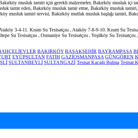
Bakırköy musluk tamiri için gerekli malzemeler, Bakırköy musluk içi ta
sluk tamir eden, Bakırköy musluk tamir etme, Bakırköy musluk tamiri, 
y musluk tamiri servisi, Bakırköy mutfak musluk başlığı tamiri, Bakır
Ataköy 3-4-11. Kısım Su Tesisatçısı , Ataköy 7-8-9-10. Kısım Su Tesisatç
tepe Su Tesisatçısı , Osmaniye Su Tesisatçısı , Yeşilköy Su Tesisatçısı ,
BAHÇELİEVLER
BAKIRKÖY
BAŞAKŞEHİR
BAYRAMPAŞA
B
YURT
EYÜPSULTAN
FATİH
GAZİOSMANPAŞA
GÜNGÖREN
İŞLİ
SULTANBEYLİ
SULTANGAZİ
Tesisat Kaçağı Bulma
Tesisat K