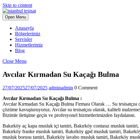
Skip to content
Open Menu
Anasayfa
Bölgelerimiz
Servisler
Hizmetlerimiz
Blog
Close Menu
Avcılar Kırmadan Su Kaçağı Bulma
27/07/2025
27/07/2025
admin
admin
0 Comment
Avcılar Kırmadan Su Kaçağı Bulma :
Avcılar Kırmadan Su Kaçağı Bulma Firması Olarak … Su tesisatçısı ola
çözüme kavuşturuyoruz. Avcılar su tesisatçısı olarak, kaliteli malzemeler
Bizimle iletişime geçin ve profesyonel hizmetlerimizden faydalanın.
Bakırköy aç kapa musluk içi tamiri, Bakırköy contasız musluk tamiri,
Bakırköy franke musluk tamiri, Bakırköy gpd musluk tamiri, Bakırköy 
musluk borusu tamiri, Bakırköy lavabo musluk tamiri, Bakırköy musl