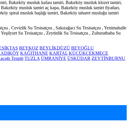
miri, Bakırköy musluk kafası tamiri, Bakırköy musluk klozet tamiri,
Bakırköy musluk tamiri aç kapa, Bakırköy musluk tamiri fiyatları,
köy spiral musluk başlığı tamiri, Bakırköy taharet musluğu tamiri
ısı , Cevizlik Su Tesisatçısı , Sakızağacı Su Tesisatçısı , Yenimahalle
 Yeşilyurt Su Tesisatçısı , Zeytinlik Su Tesisatçısı , Zuhuratbaba Su
EŞİKTAŞ
BEYKOZ
BEYLİKDÜZÜ
BEYOĞLU
KADIKÖY
KAĞITHANE
KARTAL
KÜÇÜKÇEKMECE
açağı Tespiti
TUZLA
ÜMRANİYE
ÜSKÜDAR
ZEYTİNBURNU