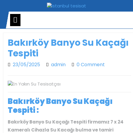
Skip
to
content
Open
Menu
Bakırköy Banyo Su Kaçağı
Tespiti
23/05/2025
admin
23/05/2025
admin
0 Comment
Bakırköy Banyo Su Kaçağı
Tespiti :
Bakırköy Banyo Su Kaçağı Tespiti
firmamız 7 x 24
Kameralı Cihazla Su Kacağı bulma ve tamiri