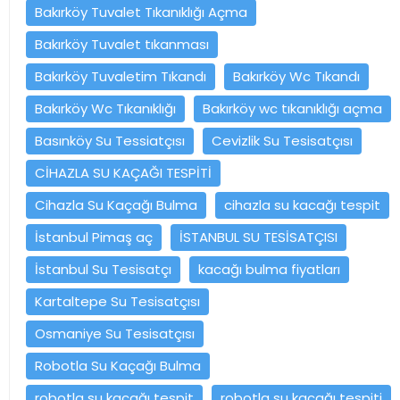
Bakırköy Tuvalet Tıkanıklığı Açma
Bakırköy Tuvalet tıkanması
Bakırköy Tuvaletim Tıkandı
Bakırköy Wc Tıkandı
Bakırköy Wc Tıkanıklığı
Bakırköy wc tıkanıklığı açma
Basınköy Su Tessiatçısı
Cevizlik Su Tesisatçısı
CİHAZLA SU KAÇAĞI TESPİTİ
Cihazla Su Kaçağı Bulma
cihazla su kacağı tespit
İstanbul Pimaş aç
İSTANBUL SU TESİSATÇISI
İstanbul Su Tesisatçı
kacağı bulma fiyatları
Kartaltepe Su Tesisatçısı
Osmaniye Su Tesisatçısı
Robotla Su Kaçağı Bulma
robotla su kacağı tespit
robotla su kacağı tespiti