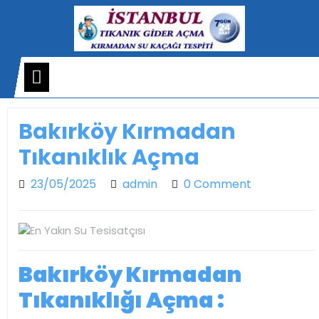
Skip
to
content
Open
Menu
Bakırköy Kırmadan
Tıkanıklık Açma
23/05/2025
admin
23/05/2025
admin
0 Comment
Bakırköy Kırmadan
Tıkanıklığı Açma :