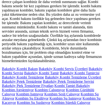
derece çalışan kombiniz ile daha verimli ısınmasını sağlar. Kombi
bakımı senede bir kez yapılması gereken bir işlemdir. kombi bakımı
yapılmayan kombiler, bakımı yapılan kombilere göre daha fazla
yakıt tüketmesine neden olur. Bu yüzden daha az ısı vermesine yol
açar. Kombi bakımı özellikle kış gelmeden önce yapılması gereken
bir işlemdir. Bakımı yapılan kombiler, az derecelerde verimli
ısınmanız mümkündür. Kombi bakımı ve tamiri alanında, tüm
servisler arasında, uzman teknik servis hizmeti veren firmamız,
sadece bir telefon uzağınızdadır. Özellikle kış aylarında kombilerde
arızalar meydana gelmektedir. Çünkü kış aylarından önce kombinin
periyodik bakımı yapılmadığı için, kombiler uzun süre kullanımda
arzılar ortaya çıkarabiliyor. Kombilerin, böyle durumlarda
bozulmaması için, bir problem olup olmadığını kontrol etme ve
bakım yapabilme açısından, işinde uzman kadroya sahip firmamızın
hizmetlerimizden faydalanabilirsiniz.
Bakırköy Kombi Bakım
Bakırköy Kombi Servis Ücretleri
Bakırköy
Kombi Servisi
Bakırköy Kombi Tamir
Bakırköy Kombi Tamircisi
Bakırköy Kombi Temizleme
Bakırköy Kombi Temizleme Ücretleri
Bakırköy Petek Temizleme
Bakırköy Petek Temizleme Servisi
Bakırköy Ptek Temizleme Fiyatları
Kombi Tamiri Bakırköy
Kombim Ateşlemiyor
Kombim Çalışmıyor
Kombim Gürültülü
Çalışıyor
Kombim Isıtmıyor
Kombim Sesli Çalışıyor
Kombim Su
Almıyor
Kombim Su Eksiltiyor
Kombim Su Isıtmıyor
Kombim Su
Kaçırıyor
Kombim Su Sızdırıyor
Kombim Sürekli Çalışıyor