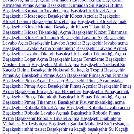
Kırmadan Pimaş Açma
Başakşehir Kırmadan Su Kaçağı Bulma
Başakşehir Kırmadan Tuvalet açma
Başakşehir Klozet Açan
Başakşehir Klozet açıcı
Başakşehir Klozet Açıcılar Başakşehir
Klozet Tıkandı
Başakşehir klozet açma
Başakşehir Klozet Açmak
Başakşehir Klozet Montajı
Başakşehir Klozet Tıkanıklığı
Başakşehir Klozet Tıkanıklığı Açma
Başakşehir Klozet Tıkanması
Başakşehir Klozet’im Tıkandı
Başakşehir Lavabo Aç
Başakşehir
Lavabo Açıcı
Başakşehir Lavabo Açıcılar
Başakşehir lavabo açma
Başakşehir Lavabo Açma Yöntemleri?
Başakşehir Lavabo Açmak
Başakşehir Lavabo Tıkandı
Başakşehir Lavabo Tıkanıklığı Açma
Başakşehir Logar Açma
Başakşehir Logar Temizleme
Başakşehir
Musluk Tamiri
Başakşehir Mutfak Açma
Başakşehir Noktasal Su
Kaçağı Bulma
Başakşehir Noktasal Su kaçağı Tespiti
Başakşehir
Pimaş Aç
Başakşehir Pimaş Açan
Başakşehir Pimaş Açan Firmalar
Başakşehir Pimaş Açan Tesisatçı
Başakşehir Pimaş Açan ustalar
Başakşehir Pimaş Açıcı
Başakşehir Pimaş Açıcılar
Başakşehir Pimaş
Açma
Başakşehir Pimaş Açma Hizmetleri
Başakşehir Pimaş açmak
Başakşehir Pimaş Tıkanıklığı
Başakşehir Pimaş Tıkanıklığı Açma
Başakşehir Pimaş Tıkanması
Başakşehir Pisuvar tıkanıklığı açma
Başakşehir Robotla Klozet Açma
Başakşehir Robotla Lavabo açma
Başakşehir Robotla Lavabo Açmak
Başakşehir Robotla Pimaş
Açma
Başakşehir Robotla Tuvalet Açma
Başakşehir Şahintepe
Mahallesi Su Tesisatçısı
Başakşehir Şamlar Mahallesi Su Tesisatçısı
Başakşehir sıhhi tesisat
Başakşehir su kaçağı
başakşehir Su Kaçağı