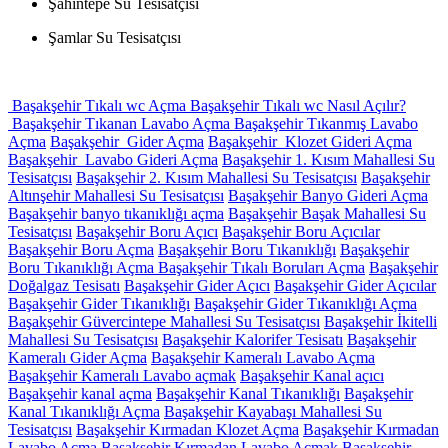
Şahintepe Su Tesisatçısı
Şamlar Su Tesisatçısı
Başakşehir Tıkalı wc Açma Başakşehir Tıkalı wc Nasıl Açılır?
Başakşehir Tıkanan Lavabo Açma Başakşehir Tıkanmış Lavabo
Açma
Başakşehir Gider Açma
Başakşehir Klozet Gideri Açma
Başakşehir Lavabo Gideri Açma
Başakşehir 1. Kısım Mahallesi Su
Tesisatçısı
Başakşehir 2. Kısım Mahallesi Su Tesisatçısı
Başakşehir
Altınşehir Mahallesi Su Tesisatçısı
Başakşehir Banyo Gideri Açma
Başakşehir banyo tıkanıklığı açma
Başakşehir Başak Mahallesi Su
Tesisatçısı
Başakşehir Boru Açıcı
Başakşehir Boru Açıcılar
Başakşehir Boru Açma
Başakşehir Boru Tıkanıklığı
Başakşehir
Boru Tıkanıklığı Açma Başakşehir Tıkalı Boruları Açma
Başakşehir
Doğalgaz Tesisatı
Başakşehir Gider Açıcı
Başakşehir Gider Açıcılar
Başakşehir Gider Tıkanıklığı
Başakşehir Gider Tıkanıklığı Açma
Başakşehir Güvercintepe Mahallesi Su Tesisatçısı
Başakşehir İkitelli
Mahallesi Su Tesisatçısı
Başakşehir Kalorifer Tesisatı
Başakşehir
Kameralı Gider Açma
Başakşehir Kameralı Lavabo Açma
Başakşehir Kameralı Lavabo açmak
Başakşehir Kanal açıcı
Başakşehir kanal açma
Başakşehir Kanal Tıkanıklığı
Başakşehir
Kanal Tıkanıklığı Açma
Başakşehir Kayabaşı Mahallesi Su
Tesisatçısı
Başakşehir Kırmadan Klozet Açma
Başakşehir Kırmadan
Lavabo Açma
Başakşehir Kırmadan Lavabo Açmak
Başakşehir