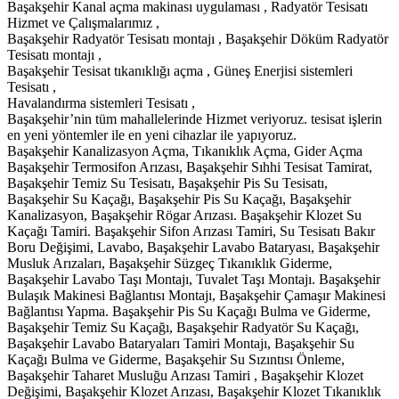
Başakşehir Kanal açma makinası uygulaması , Radyatör Tesisatı
Hizmet ve Çalışmalarımız ,
Başakşehir Radyatör Tesisatı montajı , Başakşehir Döküm Radyatör
Tesisatı montajı ,
Başakşehir Tesisat tıkanıklığı açma , Güneş Enerjisi sistemleri
Tesisatı ,
Havalandırma sistemleri Tesisatı ,
Başakşehir’nin tüm mahallelerinde Hizmet veriyoruz. tesisat işlerin
en yeni yöntemler ile en yeni cihazlar ile yapıyoruz.
Başakşehir Kanalizasyon Açma, Tıkanıklık Açma, Gider Açma
Başakşehir Termosifon Arızası, Başakşehir Sıhhi Tesisat Tamirat,
Başakşehir Temiz Su Tesisatı, Başakşehir Pis Su Tesisatı,
Başakşehir Su Kaçağı, Başakşehir Pis Su Kaçağı, Başakşehir
Kanalizasyon, Başakşehir Rögar Arızası. Başakşehir Klozet Su
Kaçağı Tamiri. Başakşehir Sifon Arızası Tamiri, Su Tesisatı Bakır
Boru Değişimi, Lavabo, Başakşehir Lavabo Bataryası, Başakşehir
Musluk Arızaları, Başakşehir Süzgeç Tıkanıklık Giderme,
Başakşehir Lavabo Taşı Montajı, Tuvalet Taşı Montajı. Başakşehir
Bulaşık Makinesi Bağlantısı Montajı, Başakşehir Çamaşır Makinesi
Bağlantısı Yapma. Başakşehir Pis Su Kaçağı Bulma ve Giderme,
Başakşehir Temiz Su Kaçağı, Başakşehir Radyatör Su Kaçağı,
Başakşehir Lavabo Bataryaları Tamiri Montajı, Başakşehir Su
Kaçağı Bulma ve Giderme, Başakşehir Su Sızıntısı Önleme,
Başakşehir Taharet Musluğu Arızası Tamiri , Başakşehir Klozet
Değişimi, Başakşehir Klozet Arızası, Başakşehir Klozet Tıkanıklık