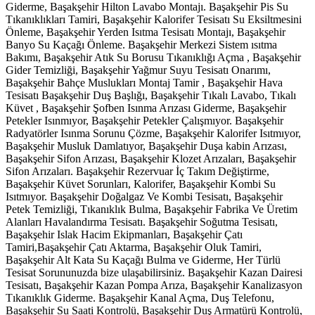
Giderme, Başakşehir Hilton Lavabo Montajı. Başakşehir Pis Su
Tıkanıklıkları Tamiri, Başakşehir Kalorifer Tesisatı Su Eksiltmesini
Önleme, Başakşehir Yerden Isıtma Tesisatı Montajı, Başakşehir
Banyo Su Kaçağı Önleme. Başakşehir Merkezi Sistem ısıtma
Bakımı, Başakşehir Atık Su Borusu Tıkanıklığı Açma , Başakşehir
Gider Temizliği, Başakşehir Yağmur Suyu Tesisatı Onarımı,
Başakşehir Bahçe Muslukları Montaj Tamir , Başakşehir Hava
Tesisatı Başakşehir Duş Başlığı, Başakşehir Tıkalı Lavabo, Tıkalı
Küvet , Başakşehir Şofben Isınma Arızası Giderme, Başakşehir
Petekler Isınmıyor, Başakşehir Petekler Çalışmıyor. Başakşehir
Radyatörler Isınma Sorunu Çözme, Başakşehir Kalorifer Isıtmıyor,
Başakşehir Musluk Damlatıyor, Başakşehir Duşa kabin Arızası,
Başakşehir Sifon Arızası, Başakşehir Klozet Arızaları, Başakşehir
Sifon Arızaları. Başakşehir Rezervuar İç Takım Değiştirme,
Başakşehir Küvet Sorunları, Kalorifer, Başakşehir Kombi Su
Isıtmıyor. Başakşehir Doğalgaz Ve Kombi Tesisatı, Başakşehir
Petek Temizliği, Tıkanıklık Bulma, Başakşehir Fabrika Ve Üretim
Alanları Havalandırma Tesisatı. Başakşehir Soğutma Tesisatı,
Başakşehir Islak Hacim Ekipmanları, Başakşehir Çatı
Tamiri,Başakşehir Çatı Aktarma, Başakşehir Oluk Tamiri,
Başakşehir Alt Kata Su Kaçağı Bulma ve Giderme, Her Türlü
Tesisat Sorununuzda bize ulaşabilirsiniz. Başakşehir Kazan Dairesi
Tesisatı, Başakşehir Kazan Pompa Arıza, Başakşehir Kanalizasyon
Tıkanıklık Giderme. Başakşehir Kanal Açma, Duş Telefonu,
Başakşehir Su Saati Kontrolü, Başakşehir Duş Armatürü Kontrolü,