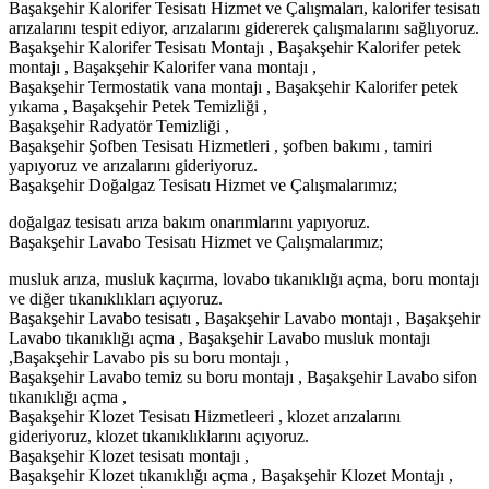
Başakşehir Kalorifer Tesisatı Hizmet ve Çalışmaları, kalorifer tesisatı
arızalarını tespit ediyor, arızalarını gidererek çalışmalarını sağlıyoruz.
Başakşehir Kalorifer Tesisatı Montajı , Başakşehir Kalorifer petek
montajı , Başakşehir Kalorifer vana montajı ,
Başakşehir Termostatik vana montajı , Başakşehir Kalorifer petek
yıkama , Başakşehir Petek Temizliği ,
Başakşehir Radyatör Temizliği ,
Başakşehir Şofben Tesisatı Hizmetleri , şofben bakımı , tamiri
yapıyoruz ve arızalarını gideriyoruz.
Başakşehir Doğalgaz Tesisatı Hizmet ve Çalışmalarımız;
doğalgaz tesisatı arıza bakım onarımlarını yapıyoruz.
Başakşehir Lavabo Tesisatı Hizmet ve Çalışmalarımız;
musluk arıza, musluk kaçırma, lovabo tıkanıklığı açma, boru montajı
ve diğer tıkanıklıkları açıyoruz.
Başakşehir Lavabo tesisatı , Başakşehir Lavabo montajı , Başakşehir
Lavabo tıkanıklığı açma , Başakşehir Lavabo musluk montajı
,Başakşehir Lavabo pis su boru montajı ,
Başakşehir Lavabo temiz su boru montajı , Başakşehir Lavabo sifon
tıkanıklığı açma ,
Başakşehir Klozet Tesisatı Hizmetleeri , klozet arızalarını
gideriyoruz, klozet tıkanıklıklarını açıyoruz.
Başakşehir Klozet tesisatı montajı ,
Başakşehir Klozet tıkanıklığı açma , Başakşehir Klozet Montajı ,