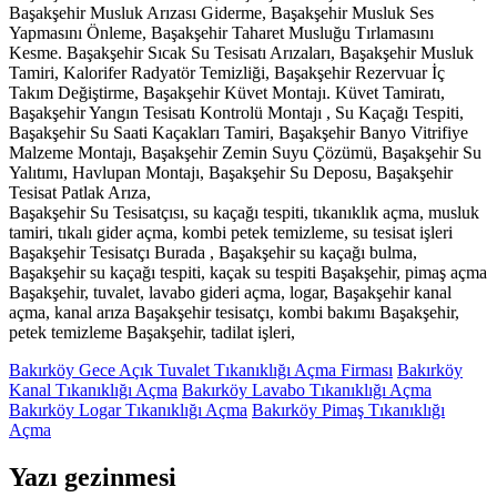
Başakşehir Musluk Arızası Giderme, Başakşehir Musluk Ses
Yapmasını Önleme, Başakşehir Taharet Musluğu Tırlamasını
Kesme. Başakşehir Sıcak Su Tesisatı Arızaları, Başakşehir Musluk
Tamiri, Kalorifer Radyatör Temizliği, Başakşehir Rezervuar İç
Takım Değiştirme, Başakşehir Küvet Montajı. Küvet Tamiratı,
Başakşehir Yangın Tesisatı Kontrolü Montajı , Su Kaçağı Tespiti,
Başakşehir Su Saati Kaçakları Tamiri, Başakşehir Banyo Vitrifiye
Malzeme Montajı, Başakşehir Zemin Suyu Çözümü, Başakşehir Su
Yalıtımı, Havlupan Montajı, Başakşehir Su Deposu, Başakşehir
Tesisat Patlak Arıza,
Başakşehir Su Tesisatçısı, su kaçağı tespiti, tıkanıklık açma, musluk
tamiri, tıkalı gider açma, kombi petek temizleme, su tesisat işleri
Başakşehir Tesisatçı Burada , Başakşehir su kaçağı bulma,
Başakşehir su kaçağı tespiti, kaçak su tespiti Başakşehir, pimaş açma
Başakşehir, tuvalet, lavabo gideri açma, logar, Başakşehir kanal
açma, kanal arıza Başakşehir tesisatçı, kombi bakımı Başakşehir,
petek temizleme Başakşehir, tadilat işleri,
Bakırköy Gece Açık Tuvalet Tıkanıklığı Açma Firması
Bakırköy
Kanal Tıkanıklığı Açma
Bakırköy Lavabo Tıkanıklığı Açma
Bakırköy Logar Tıkanıklığı Açma
Bakırköy Pimaş Tıkanıklığı
Açma
Yazı gezinmesi