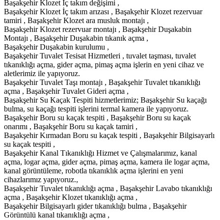
Başakşehir Klozet İç takım değişimi ,
Başakşehir Klozet İç takım arızası , Başakşehir Klozet rezervuar
tamiri , Başakşehir Klozet ara musluk montajı ,
Başakşehir Klozet rezervuar montajı , Başakşehir Duşakabin
Montajı , Başakşehir Duşakabin tıkanık açma ,
Başakşehir Duşakabin kurulumu ,
Başakşehir Tuvalet Tesisat Hizmetleri , tuvalet taşması, tuvalet
tıkanıklığı açma, gider açma, pimaş açma işlerin en yeni cihaz ve
aletlerimiz ile yapıyoruz.
Başakşehir Tuvalet Taşı montajı , Başakşehir Tuvalet tıkanıklığı
açma , Başakşehir Tuvalet Gideri açma ,
Başakşehir Su Kaçak Tespiti hizmetlerimiz; Başakşehir Su kaçağı
bulma, su kaçağı tespiti işlerini termal kamera ile yapıyoruz.
Başakşehir Boru su kaçak tespiti , Başakşehir Boru su kaçak
onarımı , Başakşehir Boru su kaçak tamiri ,
Başakşehir Kırmadan Boru su kaçak tespiti , Başakşehir Bilgisayarlı
su kaçak tespiti ,
Başakşehir Kanal Tıkanıklığı Hizmet ve Çalışmalarımız, kanal
açma, logar açma, gider açma, pimaş açma, kamera ile logar açma,
kanal görüntüleme, robotla tıkanıklık açma işlerini en yeni
cihazlarımız yapıyoruz.,
Başakşehir Tuvalet tıkanıklığı açma , Başakşehir Lavabo tıkanıklığı
açma , Başakşehir Klozet tıkanıklığı açma ,
Başakşehir Bilgisayarlı gider tıkanıklığı bulma , Başakşehir
Görüntülü kanal tıkanıklığı açma ,