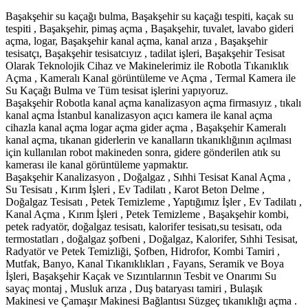
Başakşehir su kaçağı bulma, Başakşehir su kaçağı tespiti, kaçak su
tespiti , Başakşehir, pimaş açma , Başakşehir, tuvalet, lavabo gideri
açma, logar, Başakşehir kanal açma, kanal arıza , Başakşehir
tesisatçı, Başakşehir tesisatcıyız , tadilat işleri, Başakşehir Tesisat
Olarak Teknolojik Cihaz ve Makinelerimiz ile Robotla Tıkanıklık
Açma , Kameralı Kanal görüntüleme ve Açma , Termal Kamera ile
Su Kaçağı Bulma ve Tüm tesisat işlerini yapıyoruz.
Başakşehir Robotla kanal açma kanalizasyon açma firmasıyız , tıkalı
kanal açma İstanbul kanalizasyon açıcı kamera ile kanal açma
cihazla kanal açma logar açma gider açma , Başakşehir Kameralı
kanal açma, tıkanan giderlerin ve kanalların tıkanıklığının açılması
için kullanılan robot makineden sonra, gidere gönderilen atık su
kamerası ile kanal görüntüleme yapmaktır.
Başakşehir Kanalizasyon , Doğalgaz , Sıhhi Tesisat Kanal Açma ,
Su Tesisatı , Kırım İşleri , Ev Tadilatı , Karot Beton Delme ,
Doğalgaz Tesisatı , Petek Temizleme , Yaptığımız İşler , Ev Tadilatı ,
Kanal Açma , Kırım İşleri , Petek Temizleme , Başakşehir kombi,
petek radyatör, doğalgaz tesisatı, kalorifer tesisatı,su tesisatı, oda
termostatları , doğalgaz şofbeni , Doğalgaz, Kalorifer, Sıhhi Tesisat,
Radyatör ve Petek Temizliği, Şofben, Hidrofor, Kombi Tamiri ,
Mutfak, Banyo, Kanal Tıkanıklıkları , Fayans, Seramik ve Boya
İşleri, Başakşehir Kaçak ve Sızıntılarının Tesbit ve Onarımı Su
sayaç montaj , Musluk arıza , Duş bataryası tamiri , Bulaşık
Makinesi ve Çamaşır Makinesi Bağlantısı Süzgeç tıkanıklığı açma .