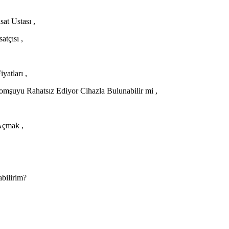
at Ustası ,
tçısı ,
atları ,
mşuyu Rahatsız Ediyor Cihazla Bulunabilir mi ,
Açmak ,
bilirim?