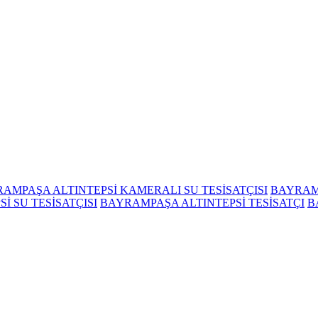
AMPAŞA ALTINTEPSİ KAMERALI SU TESİSATÇISI
BAYRAMP
İ SU TESİSATÇISI
BAYRAMPAŞA ALTINTEPSİ TESİSATÇI
B