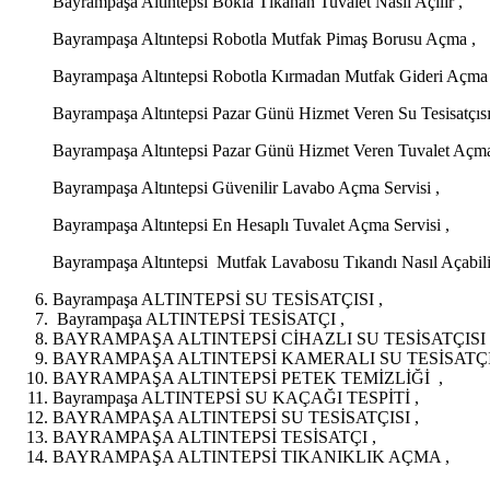
Bayrampaşa Altıntepsi Bokla Tıkanan Tuvalet Nasıl Açılır ,
Bayrampaşa Altıntepsi Robotla Mutfak Pimaş Borusu Açma ,
Bayrampaşa Altıntepsi Robotla Kırmadan Mutfak Gideri Açma 
Bayrampaşa Altıntepsi Pazar Günü Hizmet Veren Su Tesisatçısı
Bayrampaşa Altıntepsi Pazar Günü Hizmet Veren Tuvalet Açma 
Bayrampaşa Altıntepsi Güvenilir Lavabo Açma Servisi ,
Bayrampaşa Altıntepsi En Hesaplı Tuvalet Açma Servisi ,
Bayrampaşa Altıntepsi Mutfak Lavabosu Tıkandı Nasıl Açabili
Bayrampaşa ALTINTEPSİ SU TESİSATÇISI ,
Bayrampaşa ALTINTEPSİ TESİSATÇI ,
BAYRAMPAŞA ALTINTEPSİ CİHAZLI SU TESİSATÇISI 
BAYRAMPAŞA ALTINTEPSİ KAMERALI SU TESİSATÇIS
BAYRAMPAŞA ALTINTEPSİ PETEK TEMİZLİĞİ ,
Bayrampaşa ALTINTEPSİ SU KAÇAĞI TESPİTİ ,
BAYRAMPAŞA ALTINTEPSİ SU TESİSATÇISI ,
BAYRAMPAŞA ALTINTEPSİ TESİSATÇI ,
BAYRAMPAŞA ALTINTEPSİ TIKANIKLIK AÇMA ,