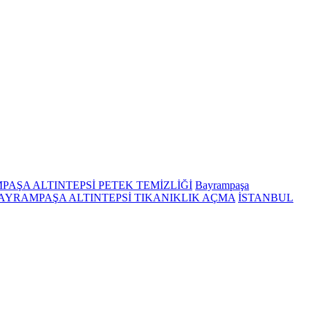
AŞA ALTINTEPSİ PETEK TEMİZLİĞİ
Bayrampaşa
AYRAMPAŞA ALTINTEPSİ TIKANIKLIK AÇMA
İSTANBUL