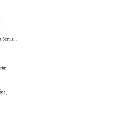
,
 ,
Servisi ,
rim ,
,
I ,