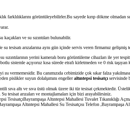
ık farklılıklarını görüntüleyebilirler.Bu sayede kırıp dökme olmadan su 
yarar.
 kaçakları ve su sızıntıları bulunabilir.
e su tesisatı arızalarına aynı gün içinde servis veren firmamız gelişmiş t
i su sızıntılarının yerini kameralı boru görüntüleme cihazları ile yer tesp
obotlu sistemle açıyoruz kısa sürede etrafı kirletmeden ve 0 risk taşıyan
iyi ısı vermemesidir. Bu canımızıda cebimizide çok sıkar falza yakılma
eden pislikler suyun dolalşımını engeller
altıntepsi tesisatçı
servisinde 
ili sıva altı ve sıva üstü olmak üzere iki tür tesisat çekmektedir. Üstel
Su tesisat arızaları ve montajlamaları için bizi arayabilirsiniz.
tepsi TesisatçıBayrampaşa Altıntepsi Mahallesi Tuvalet Tıkanıklığı A
Bayrampaşa Altıntepsi Mahallesi Su Tesisatçısı Telefon ,Bayrampaşa Alt