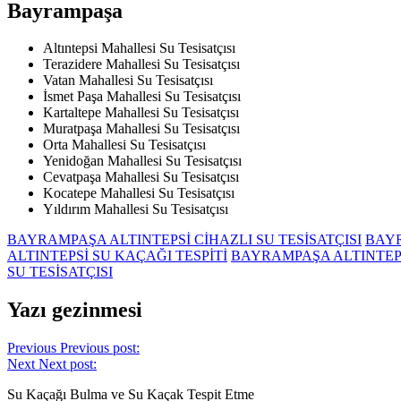
Bayrampaşa
Altıntepsi Mahallesi Su Tesisatçısı
Terazidere Mahallesi Su Tesisatçısı
Vatan Mahallesi Su Tesisatçısı
İsmet Paşa Mahallesi Su Tesisatçısı
Kartaltepe Mahallesi Su Tesisatçısı
Muratpaşa Mahallesi Su Tesisatçısı
Orta Mahallesi Su Tesisatçısı
Yenidoğan Mahallesi Su Tesisatçısı
Cevatpaşa Mahallesi Su Tesisatçısı
Kocatepe Mahallesi Su Tesisatçısı
Yıldırım Mahallesi Su Tesisatçısı
BAYRAMPAŞA ALTINTEPSİ CİHAZLI SU TESİSATÇISI
BAYR
ALTINTEPSİ SU KAÇAĞI TESPİTİ
BAYRAMPAŞA ALTINTEPS
SU TESİSATÇISI
Yazı gezinmesi
Previous
Previous post:
Next
Next post:
Su Kaçağı Bulma ve Su Kaçak Tespit Etme