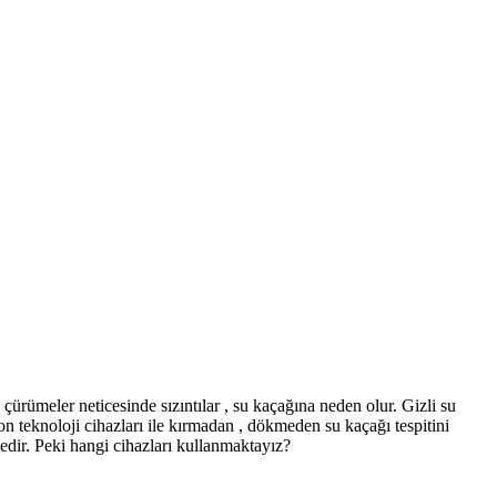
çürümeler neticesinde sızıntılar , su kaçağına neden olur. Gizli su
on teknoloji cihazları ile kırmadan , dökmeden su kaçağı tespitini
tedir. Peki hangi cihazları kullanmaktayız?