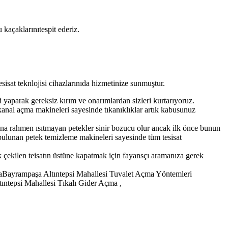
kaçaklarınıtespit ederiz.
esisat teknlojisi cihazlarınıda hizmetinize sunmuştur.
iti yaparak gereksiz kırım ve onarımlardan sizleri kurtarıyoruz.
 kanal açma makineleri sayesinde tıkanıklıklar artık kabusunuz
sına rahmen ısıtmayan petekler sinir bozucu olur ancak ilk önce bunun
bulunan petek temizleme makineleri sayesinde tüm tesisat
ik çekilen teisatın üstüne kapatmak için fayansçı aramanıza gerek
çmaBayrampaşa Altıntepsi Mahallesi Tuvalet Açma Yöntemleri
ıntepsi Mahallesi Tıkalı Gider Açma ,