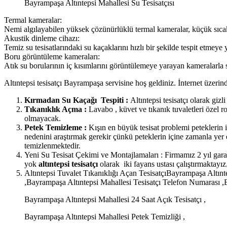
Bayrampaşa Altıntepsi Mahallesi Su Tesisatçısı
Termal kameralar:
Nemi algılayabilen yüksek çözünürlüklü termal kameralar, küçük sıcakl
Akustik dinleme cihazı:
Temiz su tesisatlarındaki su kaçaklarını hızlı bir şekilde tespit etmeye 
Boru görüntüleme kameraları:
Atık su borularının iç kısımlarını görüntülemeye yarayan kameralarla su
Altıntepsi tesisatçı Bayrampaşa servisine hoş geldiniz. İnternet üzerind
Kırmadan Su Kaçağı Tespiti :
Altıntepsi tesisatçı olarak gizl
Tıkanıklık Açma :
Lavabo , küvet ve tıkanık tuvaletleri özel r
olmayacak.
Petek Temizleme :
Kışın en büyük tesisat problemi peteklerin 
nedenini araştırmak gerekir çünkü peteklerin içine zamanla yer 
temizlenmektedir.
Yeni Su Tesisat Çekimi ve Montajlamaları : Firmamız 2 yıl garant
yok
altıntepsi tesisatçı
olarak iki fayans ustası çalıştırmaktayız. 
Altıntepsi Tuvalet Tıkanıklığı Açan TesisatçıBayrampaşa Altın
,Bayrampaşa Altıntepsi Mahallesi Tesisatçı Telefon Numarası ,
Bayrampaşa Altıntepsi Mahallesi 24 Saat Açık Tesisatçı ,
Bayrampaşa Altıntepsi Mahallesi Petek Temizliği ,