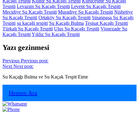
Kaçağı Tespiti
Kültür Su Kaçağı Tespiti
Kuruçeşme Su Kaçağı
Tespiti
Levazım Su Kaçağı Tespiti
Levent Su Kaçağı Tespiti
Mecidiye Su Kaçağı Tespiti
Muradiye Su Kaçağı Tespiti
Nisbetiye
Su Kaçağı Tespiti
Ortaköy Su Kaçağı Tespiti
Sinanpaşa Su Kaçağı
Tespiti
su kaçaği tespiti
Su Kaçağı Bulma
Tesisat Kaçağı Tespiti
Türkali Su Kaçağı Tespiti
Ulus Su Kaçağı Tespiti
Vişnezade Su
Kaçağı Tespiti
Yıldız Su Kaçağı Tespiti
Yazı gezinmesi
Previous
Previous post:
Next
Next post:
Su Kaçağı Bulma ve Su Kaçak Tespit Etme
Hemen Ara