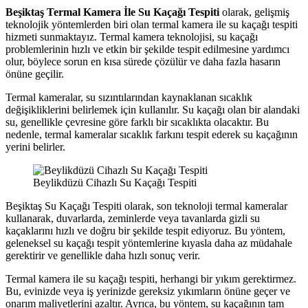
Beşiktaş Termal Kamera İle Su Kaçağı Tespiti
olarak, gelişmiş
teknolojik yöntemlerden biri olan termal kamera ile su kaçağı tespiti
hizmeti sunmaktayız. Termal kamera teknolojisi, su kaçağı
problemlerinin hızlı ve etkin bir şekilde tespit edilmesine yardımcı
olur, böylece sorun en kısa sürede çözülür ve daha fazla hasarın
önüne geçilir.
Termal kameralar, su sızıntılarından kaynaklanan sıcaklık
değişikliklerini belirlemek için kullanılır. Su kaçağı olan bir alandaki
su, genellikle çevresine göre farklı bir sıcaklıkta olacaktır. Bu
nedenle, termal kameralar sıcaklık farkını tespit ederek su kaçağının
yerini belirler.
Beylikdüzü Cihazlı Su Kaçağı Tespiti
Beşiktaş Su Kaçağı Tespiti olarak, son teknoloji termal kameralar
kullanarak, duvarlarda, zeminlerde veya tavanlarda gizli su
kaçaklarını hızlı ve doğru bir şekilde tespit ediyoruz. Bu yöntem,
geleneksel su kaçağı tespit yöntemlerine kıyasla daha az müdahale
gerektirir ve genellikle daha hızlı sonuç verir.
Termal kamera ile su kaçağı tespiti, herhangi bir yıkım gerektirmez.
Bu, evinizde veya iş yerinizde gereksiz yıkımların önüne geçer ve
onarım maliyetlerini azaltır. Ayrıca, bu yöntem, su kaçağının tam