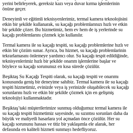
yerini belirleyerek, gereksiz kazı veya duvar kırma işlemlerinin
önüne geçer.
Deneyimli ve eğitimli teknisyenlerimiz, termal kamera teknolojisini
etkin bir şekilde kullanarak, su kaçağı problemlarınızı hızlı ve etkin
bir şekilde çözer. Bu hizmetimiz, hem ev hem de iş yerlerinde su
kaçağı problemlarını çözmek için kullanılır.
Termal kamera ile su kaçağı tespiti, su kaçağı problemlerine hızlı ve
etkin bir çözüm sunar. Ayrıca, bu hizmet, su kaçağı problemlarinin
tekrarlamasını önlemeye yardımcı olur. Su kaçağı tespit edildiğinde,
teknisyenlerimiz hızlı bir şekilde onarım işlemlerine başlar ve
böylece su kaçağı sorununuz en kısa sürede çözülür.
Beşiktaş Su Kaçağı Tespiti olarak, su kaçağı tespiti ve onarımı
konusunda geniş bir deneyime sahibiz. Termal kamera ile su kaçağı
tespiti hizmetimiz, evinizde veya iş yerinizde oluşabilecek su kaçağı
sorunlarını hızlı ve etkin bir şekilde çözmek için en gelişmiş
teknolojiyi kullanmaktadır.
Beşiktaş’taki müşterilerimize sunmuş olduğumuz termal kamera ile
su kaçağı tespiti hizmetimiz sayesinde, su sızıntısı sorunları daha da
büyük ve maliyetli hasarlara yol açmadan önce çözülür. Her su
kaçağı sorununu hassas ve titiz bir yaklaşımla ele alarak, her
defasında en kaliteli hizmeti sunmayı hedefliyoruz.