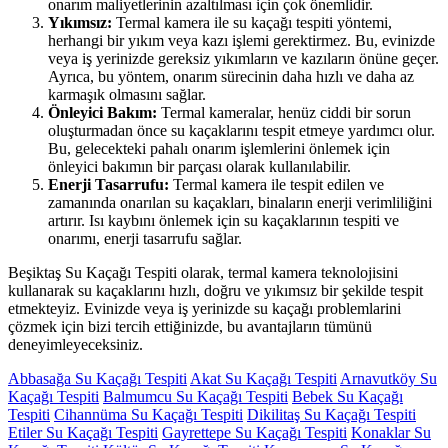
onarım maliyetlerinin azaltılması için çok önemlidir.
Yıkımsız:
Termal kamera ile su kaçağı tespiti yöntemi,
herhangi bir yıkım veya kazı işlemi gerektirmez. Bu, evinizde
veya iş yerinizde gereksiz yıkımların ve kazıların önüne geçer.
Ayrıca, bu yöntem, onarım sürecinin daha hızlı ve daha az
karmaşık olmasını sağlar.
Önleyici Bakım:
Termal kameralar, henüz ciddi bir sorun
oluşturmadan önce su kaçaklarını tespit etmeye yardımcı olur.
Bu, gelecekteki pahalı onarım işlemlerini önlemek için
önleyici bakımın bir parçası olarak kullanılabilir.
Enerji Tasarrufu:
Termal kamera ile tespit edilen ve
zamanında onarılan su kaçakları, binaların enerji verimliliğini
artırır. Isı kaybını önlemek için su kaçaklarının tespiti ve
onarımı, enerji tasarrufu sağlar.
Beşiktaş Su Kaçağı Tespiti olarak, termal kamera teknolojisini
kullanarak su kaçaklarını hızlı, doğru ve yıkımsız bir şekilde tespit
etmekteyiz. Evinizde veya iş yerinizde su kaçağı problemlarini
çözmek için bizi tercih ettiğinizde, bu avantajların tümünü
deneyimleyeceksiniz.
Abbasağa Su Kaçağı Tespiti
Akat Su Kaçağı Tespiti
Arnavutköy Su
Kaçağı Tespiti
Balmumcu Su Kaçağı Tespiti
Bebek Su Kaçağı
Tespiti
Cihannüma Su Kaçağı Tespiti
Dikilitaş Su Kaçağı Tespiti
Etiler Su Kaçağı Tespiti
Gayrettepe Su Kaçağı Tespiti
Konaklar Su