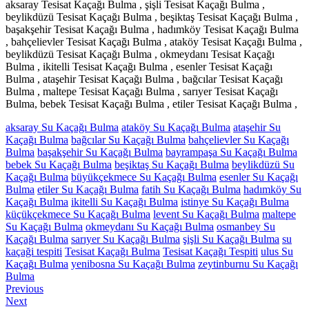
aksaray Tesisat Kaçağı Bulma , şişli Tesisat Kaçağı Bulma ,
beylikdüzü Tesisat Kaçağı Bulma , beşiktaş Tesisat Kaçağı Bulma ,
başakşehir Tesisat Kaçağı Bulma , hadımköy Tesisat Kaçağı Bulma
, bahçelievler Tesisat Kaçağı Bulma , ataköy Tesisat Kaçağı Bulma ,
beylikdüzü Tesisat Kaçağı Bulma , okmeydanı Tesisat Kaçağı
Bulma , ikitelli Tesisat Kaçağı Bulma , esenler Tesisat Kaçağı
Bulma , ataşehir Tesisat Kaçağı Bulma , bağcılar Tesisat Kaçağı
Bulma , maltepe Tesisat Kaçağı Bulma , sarıyer Tesisat Kaçağı
Bulma, bebek Tesisat Kaçağı Bulma , etiler Tesisat Kaçağı Bulma ,
aksaray Su Kaçağı Bulma
ataköy Su Kaçağı Bulma
ataşehir Su
Kaçağı Bulma
bağcılar Su Kaçağı Bulma
bahçelievler Su Kaçağı
Bulma
başakşehir Su Kaçağı Bulma
bayrampaşa Su Kaçağı Bulma
bebek Su Kaçağı Bulma
beşiktaş Su Kaçağı Bulma
beylikdüzü Su
Kaçağı Bulma
büyükçekmece Su Kaçağı Bulma
esenler Su Kaçağı
Bulma
etiler Su Kaçağı Bulma
fatih Su Kaçağı Bulma
hadımköy Su
Kaçağı Bulma
ikitelli Su Kaçağı Bulma
istinye Su Kaçağı Bulma
küçükçekmece Su Kaçağı Bulma
levent Su Kaçağı Bulma
maltepe
Su Kaçağı Bulma
okmeydanı Su Kaçağı Bulma
osmanbey Su
Kaçağı Bulma
sarıyer Su Kaçağı Bulma
şişli Su Kaçağı Bulma
su
kaçaği tespiti
Tesisat Kaçağı Bulma
Tesisat Kaçağı Tespiti
ulus Su
Kaçağı Bulma
yenibosna Su Kaçağı Bulma
zeytinburnu Su Kaçağı
Bulma
Yazı
Previous
Previous
Next
post:
Next