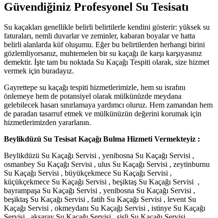
Güvendiğiniz Profesyonel Su Tesisatı
Su kaçakları genellikle belirli belirtilerle kendini gösterir: yüksek su
faturaları, nemli duvarlar ve zeminler, kabaran boyalar ve hatta
belirli alanlarda küf oluşumu. Eğer bu belirtilerden herhangi birini
gözlemliyorsanız, muhtemelen bir su kaçağı ile karşı karşıyasınız
demektir. İşte tam bu noktada Su Kaçağı Tespiti olarak, size hizmet
vermek için buradayız.
Gayrettepe su kaçağı tespiti hizmetlerimizle, hem su israfını
önlemeye hem de potansiyel olarak mülkünüzde meydana
gelebilecek hasarı sınırlamaya yardımcı oluruz. Hem zamandan hem
de paradan tasarruf etmek ve mülkünüzün değerini korumak için
hizmetlerimizden yararlanın.
Beylikdüzü Su Tesisat Kaçağı Bulma Hizmeti Vermekteyiz :
Beylikdüzü Su Kaçağı Servisi , yenibosna Su Kaçağı Servisi ,
osmanbey Su Kaçağı Servisi , ulus Su Kaçağı Servisi , zeytinburnu
Su Kaçağı Servisi , büyükçekmece Su Kaçağı Servisi ,
küçükçekmece Su Kaçağı Servisi , beşiktaş Su Kaçağı Servisi ,
bayrampaşa Su Kaçağı Servisi , yenibosna Su Kaçağı Servisi ,
beşiktaş Su Kaçağı Servisi , fatih Su Kaçağı Servisi , levent Su
Kaçağı Servisi , okmeydanı Su Kaçağı Servisi , istinye Su Kaçağı
Servisi , aksaray Su Kaçağı Servisi , şişli Su Kaçağı Servisi ,