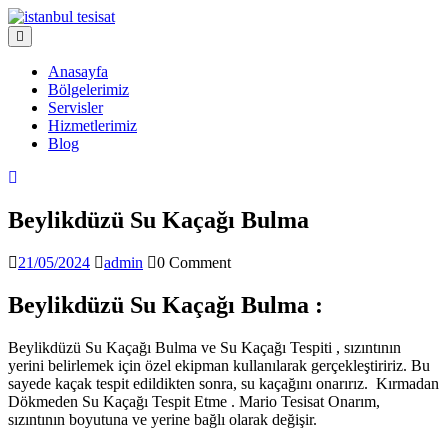
Skip
to
Open
content
Menu
Anasayfa
Bölgelerimiz
Servisler
Hizmetlerimiz
Blog
Close
Menu
Beylikdüzü Su Kaçağı Bulma
21/05/2024
admin
21/05/2024
admin
0 Comment
Beylikdüzü Su Kaçağı Bulma :
Beylikdüzü Su Kaçağı Bulma ve Su Kaçağı Tespiti , sızıntının
yerini belirlemek için özel ekipman kullanılarak gerçekleştiririz. Bu
sayede kaçak tespit edildikten sonra, su kaçağını onarırız. Kırmadan
Dökmeden Su Kaçağı Tespit Etme . Mario Tesisat Onarım,
sızıntının boyutuna ve yerine bağlı olarak değişir.