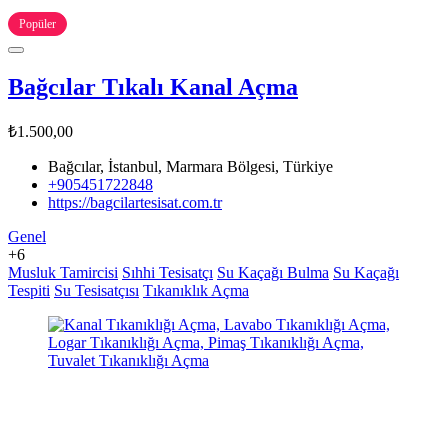
Popüler
Bağcılar Tıkalı Kanal Açma
₺1.500,00
Bağcılar, İstanbul, Marmara Bölgesi, Türkiye
+905451722848
https://bagcilartesisat.com.tr
Genel
+6
Musluk Tamircisi
Sıhhi Tesisatçı
Su Kaçağı Bulma
Su Kaçağı
Tespiti
Su Tesisatçısı
Tıkanıklık Açma