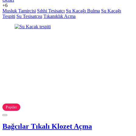
+6
Musluk Tamircisi
Sıhhi Tesisatçı
Su Kaçağı Bulma
Su Kaçağı
Tespiti
Su Tesisatçısı
Tıkanıklık Açma
Popüler
Bağcılar Tıkalı Klozet Açma