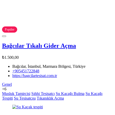
Popüler
Bağcılar Tıkalı Gider Açma
₺1.500,00
Bağcılar, İstanbul, Marmara Bölgesi, Türkiye
+905451722848
https://bagcilartesisat.com.tr
Genel
+6
Musluk Tamircisi
Sıhhi Tesisatçı
Su Kaçağı Bulma
Su Kaçağı
Tespiti
Su Tesisatçısı
Tıkanıklık Açma