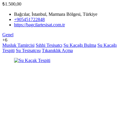
₺1.500,00
Bağcılar, İstanbul, Marmara Bölgesi, Türkiye
+905451722848
https://bagcilartesisat.com.tr
Genel
+6
Musluk Tamircisi
Sıhhi Tesisatçı
Su Kaçağı Bulma
Su Kaçağı
Tespiti
Su Tesisatçısı
Tıkanıklık Açma