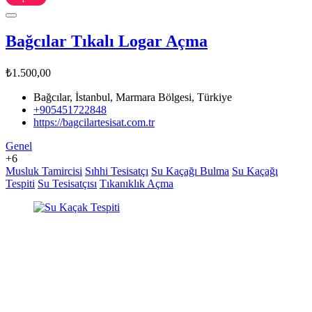
Bağcılar Tıkalı Logar Açma
₺1.500,00
Bağcılar, İstanbul, Marmara Bölgesi, Türkiye
+905451722848
https://bagcilartesisat.com.tr
Genel
+6
Musluk Tamircisi
Sıhhi Tesisatçı
Su Kaçağı Bulma
Su Kaçağı
Tespiti
Su Tesisatçısı
Tıkanıklık Açma