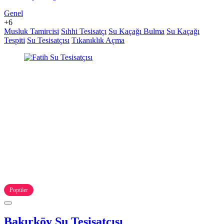
Genel
+6
Musluk Tamircisi
Sıhhi Tesisatçı
Su Kaçağı Bulma
Su Kaçağı
Tespiti
Su Tesisatçısı
Tıkanıklık Açma
Popüler
Bakırköy Su Tesisatçısı