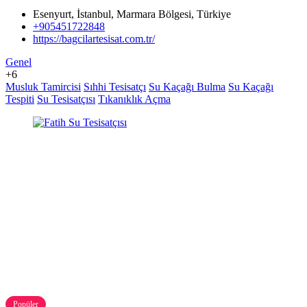
Esenyurt, İstanbul, Marmara Bölgesi, Türkiye
+905451722848
https://bagcilartesisat.com.tr/
Genel
+6
Musluk Tamircisi
Sıhhi Tesisatçı
Su Kaçağı Bulma
Su Kaçağı
Tespiti
Su Tesisatçısı
Tıkanıklık Açma
Popüler