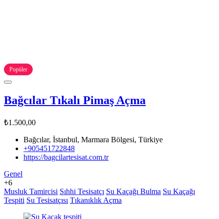
Popüler
Bağcılar Tıkalı Pimaş Açma
₺1.500,00
Bağcılar, İstanbul, Marmara Bölgesi, Türkiye
+905451722848
https://bagcilartesisat.com.tr
Genel
+6
Musluk Tamircisi
Sıhhi Tesisatçı
Su Kaçağı Bulma
Su Kaçağı
Tespiti
Su Tesisatçısı
Tıkanıklık Açma