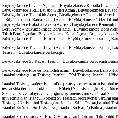
Büyükçekmece Lavabo Açıcılar – Büyükçekmece Robotla Lavabo 
Büyükçekmece Tıkalı Lavabo Gideri Açma , Büyükçekmece Lavabo
Büyükçekmece Tıkanıklık Açıcı , Büyükçekmece Tıkanıklık Açıcıla
– Büyükçekmece Banyo Gideri Açma , Büyükçekmece Gider Tıkanık
Büyükçekmece Robotla Lavabo Açmak , Büyükçekmece Kameralı La
Boru Açma – Büyükçekmece Boru Açıcı , Büyükçekmece Boru Açıcıl
Tıkalı Boru Açıcılar , Büyükçekmece Kanal Açma , Büyükçekmece K
Büyükçekmece Tıkanan Kanalı açma , Büyükçekmece Tıkanmış Kan
Büyükçekmece Tıkanan Logarı Açma , Büyükçekmece Tıkanmış Loga
Tesisatı – Büyükçekmece Su kaçağı ,
Büyükçekmece Su Kaçağı Tespiti – Büyükçekmece Su Kaçağı Bulma
Büyükçekmece Pisuvar tıkanıklığı açma – Büyükçekmece Banyo Tıka
İstanbul tesisatçı , su Tesisatçı İstanbul , 7/24 Tesisatçı İstanbul , Nöbe
İstanbul Tesisatçı sadece İstanbul’de profesyonel ve uzman İstanbul t
tesisat şirketlerinden farklı olarak, Nöbetçi Su tesisatçı işimizi yürüt
Sizi, evinizi ve dolayısıyla yaptığımız işi önemsiyoruz . 24 saat Sıhhi T
ihtiyacınız olan İstanbul Nöbetçi Su Tesisatçı profesyonel yardımı et
Tesisatçı,7/24 İstanbul Tesisatçıları,İstanbul Sıhhi Tesisat,İstanbul Tesi
İstanbul En Yakın Su Tesisatçısı , İstanbul Su Kaçağı Bulma ,İstanbul Ac
İstanbul Su Tesisatçı , Su Kaçağı Bulma, Tamir Onarım ,Tüm Sıhhi Tes