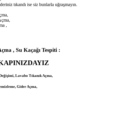
riniz tıkandı ise siz bunlarla uğraşmayın.
çma,
Açma,
ma ,
 Açma ,
Su Kaçağı Tespiti :
 KAPINIZDAYIZ
e Değişimi, Lavabo Tıkanık Açma,
Temizleme, Gider Açma,