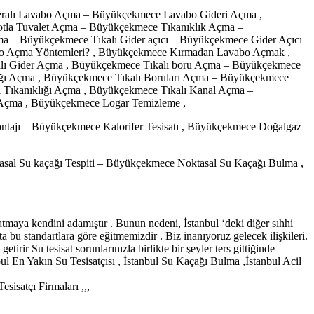
alı Lavabo Açma – Büyükçekmece Lavabo Gideri Açma ,
la Tuvalet Açma – Büyükçekmece Tıkanıklık Açma –
ma – Büyükçekmece Tıkalı Gider açıcı – Büyükçekmece Gider Açıcı
bo Açma Yöntemleri? , Büyükçekmece Kırmadan Lavabo Açmak ,
lı Gider Açma , Büyükçekmece Tıkalı boru Açma – Büyükçekmece
ığı Açma , Büyükçekmece Tıkalı Boruları Açma – Büyükçekmece
 Tıkanıklığı Açma , Büyükçekmece Tıkalı Kanal Açma –
Açma , Büyükçekmece Logar Temizleme ,
ajı – Büyükçekmece Kalorifer Tesisatı , Büyükçekmece Doğalgaz
l Su kaçağı Tespiti – Büyükçekmece Noktasal Su Kaçağı Bulma ,
tmaya kendini adamıştır . Bunun nedeni, İstanbul ‘deki diğer sıhhi
ta bu standartlara göre eğitmemizdir . Biz inanıyoruz gelecek ilişkileri.
irir Su tesisat sorunlarınızla birlikte bir şeyler ters gittiğinde
bul En Yakın Su Tesisatçısı , İstanbul Su Kaçağı Bulma ,İstanbul Acil
esisatçı Firmaları ,,,