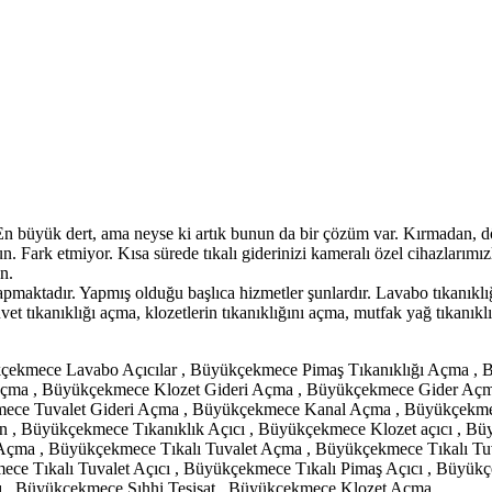
En büyük dert, ama neyse ki artık bunun da bir çözüm var. Kırmadan, dö
lsun. Fark etmiyor. Kısa sürede tıkalı giderinizi kameralı özel cihazlar
un.
yapmaktadır. Yapmış olduğu başlıca hizmetler şunlardır. Lavabo tıkanıklı
küvet tıkanıklığı açma, klozetlerin tıkanıklığını açma, mutfak yağ tıkanı
ekmece Lavabo Açıcılar , Büyükçekmece Pimaş Tıkanıklığı Açma , 
çma , Büyükçekmece Klozet Gideri Açma , Büyükçekmece Gider Açm
ece Tuvalet Gideri Açma , Büyükçekmece Kanal Açma , Büyükçekmec
n , Büyükçekmece Tıkanıklık Açıcı , Büyükçekmece Klozet açıcı , B
Açma , Büyükçekmece Tıkalı Tuvalet Açma , Büyükçekmece Tıkalı Tu
ece Tıkalı Tuvalet Açıcı , Büyükçekmece Tıkalı Pimaş Açıcı , Büyük
çı , Büyükçekmece Sıhhi Tesisat , Büyükçekmece Klozet Açma ,