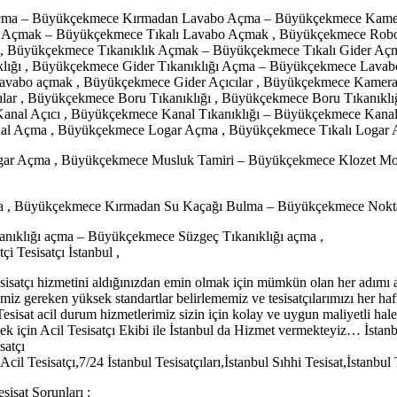
açma – Büyükçekmece Kırmadan Lavabo Açma – Büyükçekmece Kamer
 Açmak – Büyükçekmece Tıkalı Lavabo Açmak , Büyükçekmece Robot
r , Büyükçekmece Tıkanıklık Açmak – Büyükçekmece Tıkalı Gider Aç
lığı , Büyükçekmece Gider Tıkanıklığı Açma – Büyükçekmece Lava
vabo açmak , Büyükçekmece Gider Açıcılar , Büyükçekmece Kamera
ar , Büyükçekmece Boru Tıkanıklığı , Büyükçekmece Boru Tıkanıkl
anal Açıcı , Büyükçekmece Kanal Tıkanıklığı – Büyükçekmece Kanal
al Açma , Büyükçekmece Logar Açma , Büyükçekmece Tıkalı Logar 
r Açma , Büyükçekmece Musluk Tamiri – Büyükçekmece Klozet Mont
 , Büyükçekmece Kırmadan Su Kaçağı Bulma – Büyükçekmece Noktasa
nıklığı açma – Büyükçekmece Süzgeç Tıkanıklığı açma ,
tçi Tesisatçı İstanbul ,
esisatçı hizmetini aldığınızdan emin olmak için mümkün olan her adımı a
memiz gereken yüksek standartlar belirlememiz ve tesisatçılarımızı her haf
esisat acil durum hizmetlerimiz sizin için kolay ve uygun maliyetli hale get
mek için Acil Tesisatçı Ekibi ile İstanbul da Hizmet vermekteyiz… İstan
satçı
il Tesisatçı,7/24 İstanbul Tesisatçıları,İstanbul Sıhhi Tesisat,İstanbul T
isat Sorunları :