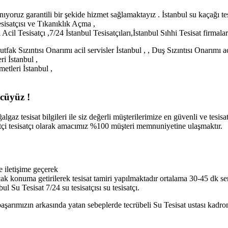
nıyoruz garantili bir şekide hizmet sağlamaktayız . İstanbul su kaçağı te
esisatçısı ve Tıkanıklık Açma ,
Acil Tesisatçı ,7/24 İstanbul Tesisatçıları,İstanbul Sıhhi Tesisat firmala
fak Sızıntısı Onarımı acil servisler İstanbul , , Duş Sızıntısı Onarımı a
ri İstanbul ,
etleri İstanbul ,
ncüyüz !
algaz tesisat bilgileri ile siz değerli müşterilerimize en güvenli ve tesis
tçi tesisatçı olarak amacımız %100 müşteri memnuniyetine ulaşmaktır.
e iletişime geçerek
cak konuma getirilerek tesisat tamiri yapılmaktadır ortalama 30-45 dk s
ul Su Tesisat 7/24 su tesisatçısı su tesisatçı.
başarımızın arkasında yatan sebeplerde tecrübeli Su Tesisat ustası kadro