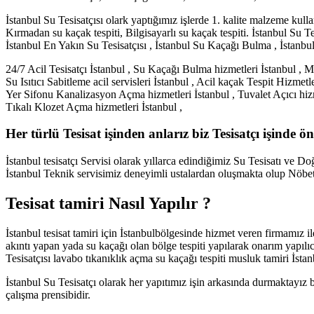
İstanbul Su Tesisatçısı olark yaptığımız işlerde 1. kalite malzeme kulla
Kırmadan su kaçak tespiti, Bilgisayarlı su kaçak tespiti. İstanbul Su T
İstanbul En Yakın Su Tesisatçısı , İstanbul Su Kaçağı Bulma , İstanbul 
24/7 Acil Tesisatçı İstanbul , Su Kaçağı Bulma hizmetleri İstanbul , Mut
Su Isıtıcı Sabitleme acil servisleri İstanbul , Acil kaçak Tespit Hizmetle
Yer Sifonu Kanalizasyon Açma hizmetleri İstanbul , Tuvalet Açıcı hizm
Tıkalı Klozet Açma hizmetleri İstanbul ,
Her türlü Tesisat işinden anlarız biz Tesisatçı işinde ö
İstanbul tesisatçı Servisi olarak yıllarca edindiğimiz Su Tesisatı ve Doğ
İstanbul Teknik servisimiz deneyimli ustalardan oluşmakta olup Nöbe
Tesisat tamiri Nasıl Yapılır ?
İstanbul tesisat tamiri için İstanbulbölgesinde hizmet veren firmamız il
akıntı yapan yada su kaçağı olan bölge tespiti yapılarak onarım yapılı
Tesisatçısı lavabo tıkanıklık açma su kaçağı tespiti musluk tamiri İstanb
İstanbul Su Tesisatçı olarak her yapıtımız işin arkasında durmaktayız 
çalışma prensibidir.