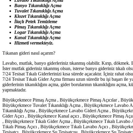
Lavabo Tıkanıklığı Açma
Banyo Tıkanıklığı Açma
Tuvalet Tıkanıklığı Açma
Klozet Tıkanıklığı Açma
İlaçlı Petek Temizleme
Pimaş Tıkanıklığı Açma
Logar Tıkanıklığı Açma
Kanal Tıkanıklığı Açma
Hizmeti vermekteyiz.
Tıkanan gideri nasıl açarım?
Lavabo, mutfak, banyo giderleriniz tıkanmış olabilir. Kırıp, dökmek. 
İster mutfak gideriniz tıkanmış olsun, isterse banyo gideriniz tıkalı o
7/24 Tesisat Tıkalı Giderlerinizi kısa sürede açacaktır. İçiniz rahat ols
7/24 Tesisat Tıkalı Gider Açma firması uzun süredir bu işi başarı ile 
giderlerinin tıkanıklığını açma, gider borularının tıkanıklığını açma, 
yapmaktadır.
Büyükçekmece Pimaş Açma , Büyükçekmece Pimaş Açıcılar , Büyükç
Büyükçekmece Tuvalet Tıkanıklığı Açma , Büyükçekmece Lavabo A
Tıkanıklığı Açma , Büyükçekmece Lavabo Gideri Açma , Büyükçekm
Gider Açıcı , Büyükçekmece Kanal açıcı , Büyükçekmece Pimaş Aça
, Büyükçekmece Tıkalı Gider Açma , Büyükçekmece Tıkalı Lavabo 
Tıkalı Pimaş Açıcı , Büyükçekmece Tıkalı Lavabo Açıcı , Büyükçekm
Tesisatçı , Büyükçekmece Su Tesisatçısı , Büyükçekmece Su Tesisat