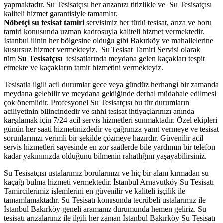
yapmaktadır. Su Tesisatçısı her arızanızı titizlikle ve Su Tesisatçısı
kaliteli hizmet garantisiyle tamamlar.
Nöbetçi su tesisat tamiri
servisimiz her türlü tesisat, arıza ve boru
tamiri konusunda uzman kadrosuyla kaliteli hizmet vermektedir.
İstanbul ilinin her bölgesine olduğu gibi Bakırköy ve mahallelerine
kusursuz hizmet vermekteyiz. Su Tesisat Tamiri Servisi olarak
tüm
Su Tesisatçısı
tesisatlarında meydana gelen kaçakları tespit
etmekte ve kaçakların tamir hizmetini vermekteyiz.
Tesisatla ilgili acil durumlar gece veya gündüz herhangi bir zamanda
meydana gelebilir ve meydana geldiğinde derhal müdahale edilmesi
çok önemlidir. Profesyonel Su Tesisatçısı bu tür durumların
aciliyetinin bilincindedir ve sıhhi tesisat ihtiyaçlarınızı anında
karşılamak için 7/24 acil servis hizmetleri sunmaktadır. Özel ekipleri
günün her saati hizmetinizdedir ve çağrınıza yanıt vermeye ve tesisat
sorunlarınızı verimli bir şekilde çözmeye hazırdır. Güvenilir acil
servis hizmetleri sayesinde en zor saatlerde bile yardımın bir telefon
kadar yakınınızda olduğunu bilmenin rahatlığını yaşayabilirsiniz.
Su Tesisatçısı ustalarımız borularınızı ve hiç bir alanı kırmadan su
kaçağı bulma hizmeti vermektedir. İstanbul Arnavutköy Su Tesisatı
Tamircilerimiz işlemlerini en güvenilir ve kaliteli işçilik ile
tamamlamaktadır. Su Tesisatı konusunda tecrübeli ustalarımız ile
İstanbul Bakırköy geneli aramanız durumunda hemen geliriz. Su
tesisatı arızalarınız ile ilgili her zaman İstanbul Bakırköy Su Tesisatı