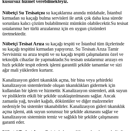
kusursuz hizmet verebilmekteyiz.
Nöbetçi Su Tesisatçısı
su kaçaklarına anında müdahale, İstanbul
kırmadan su kaçağı bulma servisleri ile artık çok daha kısa sürede
sorunlara kalıcı çözüm bulabilmeniz mümkün olabilecektir.Su tesisat
ustalarımız her türlü arızalarınız için en uygun çözümleri
üretmektedir.
Nöbetçi Tesisat Arıza
su kaçağı tespiti ve İstanbul tüm ilçelerinde
su kaçağı tespitini kırmadan yapıyoruz. Su Tesisatı Arıza Tamir
Servisimiz su arıza tespiti ve su kaçağı tespiti çalışmalarını özel ve
teknoljik cihazlar ile yapmaktadır.Su tesisatı ustalarımız arızayı en
hızlı şekilde tespit ederek işlemi garantili şekilde tamamlar ve sizi
ağır mali yüklerden kurtarır.
Kanalizasyon gideri tıkanıklık açma, bir bina veya şehirdeki
kanalizasyon sistemlerinde oluşan tıkanıklıkları gidermek için
kullanılan bir işlem ve hizmettir. Kanalizasyon sistemleri, atık suyun
ve pisliklerin etkili bir şekilde uzaklaştırılmasını sağlar. Ancak
zamanla yağ, tuvalet kağıdı, döküntüler ve diğer malzemeler
nedeniyle bu sistemler tıkanabilirler. Kanalizasyon gideri tıkanıklık
açma işlemi, atık suyun sorunsuz bir şekilde akmasını sağlar ve
kanalizasyon sisteminin temiz ve sağlıklı bir şekilde çalışmasını
garanti eder.