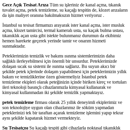
Gece Açık Tesisat Arıza
Tüm su işleriniz de kanal açma, tıkanık
tuvalet açma, petek temizleme, su kaçağı tespitin de, klozet arızaların
da işin maliyet oranına bakılmaksızın hizmet veriyoruz .
İstanbul su tesisat firmamızı arayarak ister kanal açma, ister musluk
açma, klozet tamircisi, termal kameralı usta, su kaçak bulma ustası,
tıkanıklık açan usta gibi istekte bulunmanız durumun da ekibimiz
hemen harekete geçerek yerinde tamir ve onarım hizmeti
sunmaktadır.
Peteklerimizin temizlik ve bakımı ısınma sistemlerimizin daha
sağlıklı ilerleyebilmesi için önemli bir unsurdur. Peteklerimizde
dolaşan sıcak su sistemi ile ısınma sağlarız. Bu suyun akıcı bir
şekilde petek içlerinde dolaşım yapabilmesi için peteklerimizin yıllık
bakım ve temizliklerine özen göstermeliyiz İstanbul petek
temizleme ekipleri olarak peteğinizin içinde biriken kireç ve tortuları
ileri teknoloji basınçlı cihazlarımızla kimyasal kullanarak ve
kimyasal kullanmadan iki şekilde temizlik yapmaktayız.
petek temizleme
firması olarak 25 yıllık deneyimli ekiplerimiz ve
son teknolojiye uygun olan cihazlarımız ile söküm yapmadan
peteklerinizi tek bir taraftan açarak temizleme işlemini yapıp tekrar
aynı şekilde kapatarak hizmet vermekteyiz.
Su Tesisatçısı
Su kaçağı tespiti gibi cihazlarla noktasal tıkanıklık