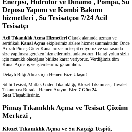
Enerjisi, Hidrofor ve Dinamo , Pompa, Su
Deposu Yapımı ve Kombi Bakımı
hizmetleri , Su Tesisatçısı 7/24 Acil
Tesisatçı
Acil Tıkanıklık Açma Hizmetleri
Olarak alanında uzman ve
sertifikalı
Kanal Açma
ekiplerimiz sizlere hizmet sunmaktadır. Önce
Arızalı Pimaş Gider Kanal arızasını tespit ediyoruz ve sonrasında
size yapılması gereken hizmetlerimizi anlatıyoruz. Hangi yolun sizin
için mantıklı olacağına birlikte karar veriyoruz. Verdiğimiz tüm
Kanal Açma iş ve işlemlerimiz garantilidir.
Detaylı Bilgi Almak için Hemen Bize Ulaşın!
Sıhhi Tesisat, Mutfak Gider Tıkanıklığı, Klozet Tıkanması, Tuvalet
Tıkanması Burada. Hemen Arayın. Bize
7 Gün 24
Saat
Ulaşabilirsiniz.
Pimaş Tıkanıklık Açma ve Tesisat Çözüm
Merkezi ,
Klozet Tıkanıklık Açma ve Su Kaçağı Tespiti,