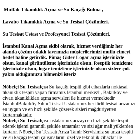
Mutfak Tıkanıklık Açma ve Su Kaçağı Bulma ,
Lavabo Tıkanıklık Açma ve Su Tesisat Çözümleri,
Su Tesisat Ustası ve Profesyonel Tesisat Çözümleri,
İstanbul Kanal Açma
ekibi olarak, hizmet verdiğimiz her
alanda çözüm odaklı tavrımızla müşterilerimizi mutlu etmeyi
hedef haline getirdik. Pimaş Gider Logar açma işlerinizde
olsun, kanal görüntüleme işlerinizde olsun, foseptik temizleme
işlerinizde olsun, logar temizleme işlerinizde olsun sizlere çok
yakın olduğumuzu bilmenizi isteriz
Nöbetçi Su Tesisatçısı
Su kaçağı tespiti gibi cihazlarla noktasal
tıkanıklık tespiti yapan firmamız İstanbul merkezli, Bakırköy ve
civarı tıkanıklıkları açma servisleri ile hizmet vermektedir.
İstanbulBakırköy Sıhhı Tesisat Ustalarımız her türlü tesisat arızanızı
en uygun ve en hızlı şekilde çözerek sizleri mağduriyetten
kurtarmaktadır.
Nöbetçi Su Tesisatçısı
ustalarımız arızayı en hızlı şekilde tespit
ederek işlemi garantili şekilde tamamlar ve sizi ağır mali yüklerden
kurtarır. Nöbetçi Su Tesisatı Arıza Tamir Servisimiz su arıza tespiti
ve su kaçağı tespiti çalışmalarını özel ve teknoljik cihazlar ile