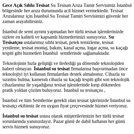
Gece Açık Sıhhı Tesisat
Su Tesisatı Arıza Tamir Servisimiz İstanbul
bölgesinde her arıza durumunda acil hizmet vermektedir. Tesisat
Arızalarınız için İstanbul Su Tesisat Tamiri Servisimizi güvenle her
zaman arayabilirsiniz.
İstanbul de semt ayrımı yapmadan her türlü tesisat işlemlerinizde
sizlere en kaliteli ve kapsamlı hizmetlerimizi sunuyoruz.
Su
Tesisatçısı
ustalarımız sıhhi tesisat, petek temizleme, tesisat
yenileme, tesisat montaj, bakım, kanal açma, logar açma, su kaçağı
tespiti gibi hizmetleri İstanbul semtlerinde sağlamaktadır.
Teknolojinin hızla geliştiği ve ilerlediği şu dönemde teknolojiden
haberi olmayan
İstanbul su tesisat
firmalarına başvurmadan önce
teknolojiyi iyi kullanan firmalardan destek almalısınız. Cihazla su
sızıntısı bulma, kameralı cihazla su kaçağı tespiti gibi son teknolojik
cihazlarımız ile yaşadığınız tesisat işlemlerinde kırıp dökmeden
pratik yoldan çözüm buluyoruz. İstanbul su tesisatçısı ,
İstanbul ve tüm Semtlerine gerekli olan tesisat işlerinizde İstanbul su
tesisatçı ekibimiz ile en uygun fiyat çerçevesinde hizmet veriyoruz.
İstanbul su tesisat
ustası olarak müşterilerimizin her türlü tesisat
sorunlarında yanınızdayız. Pazar günü de dahil haftanın her günü
servis hizmeti sunuyoruz.