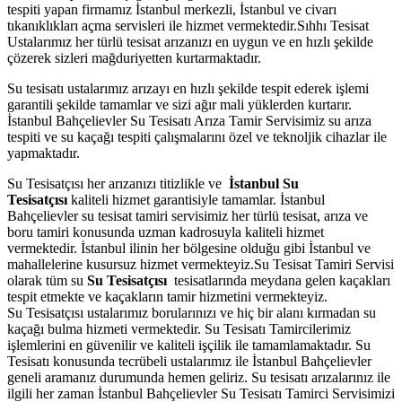
tespiti yapan firmamız İstanbul merkezli, İstanbul ve civarı
tıkanıklıkları açma servisleri ile hizmet vermektedir.Sıhhı Tesisat
Ustalarımız her türlü tesisat arızanızı en uygun ve en hızlı şekilde
çözerek sizleri mağduriyetten kurtarmaktadır.
Su tesisatı ustalarımız arızayı en hızlı şekilde tespit ederek işlemi
garantili şekilde tamamlar ve sizi ağır mali yüklerden kurtarır.
İstanbul Bahçelievler Su Tesisatı Arıza Tamir Servisimiz su arıza
tespiti ve su kaçağı tespiti çalışmalarını özel ve teknoljik cihazlar ile
yapmaktadır.
Su Tesisatçısı her arızanızı titizlikle ve
İstanbul Su
Tesisatçısı
kaliteli hizmet garantisiyle tamamlar. İstanbul
Bahçelievler su tesisat tamiri servisimiz her türlü tesisat, arıza ve
boru tamiri konusunda uzman kadrosuyla kaliteli hizmet
vermektedir. İstanbul ilinin her bölgesine olduğu gibi İstanbul ve
mahallelerine kusursuz hizmet vermekteyiz.Su Tesisat Tamiri Servisi
olarak tüm su
Su Tesisatçısı
tesisatlarında meydana gelen kaçakları
tespit etmekte ve kaçakların tamir hizmetini vermekteyiz.
Su Tesisatçısı ustalarımız borularınızı ve hiç bir alanı kırmadan su
kaçağı bulma hizmeti vermektedir. Su Tesisatı Tamircilerimiz
işlemlerini en güvenilir ve kaliteli işçilik ile tamamlamaktadır. Su
Tesisatı konusunda tecrübeli ustalarımız ile İstanbul Bahçelievler
geneli aramanız durumunda hemen geliriz. Su tesisatı arızalarınız ile
ilgili her zaman İstanbul Bahçelievler Su Tesisatı Tamirci Servisimizi