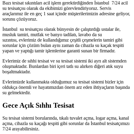
Bazı tesisat sıkıntıları acil işlem gerektirdiğinden İstanbul 7/24 acil
su tesisatçısı olarak da ekibimizi görevlendiriyoruz. Servis
araçlarımız ile en geç 1 saat içinde müşterilerimizin adresine geliyor,
sorunu çözüyoruz.
İstanbul su tesisatçısı olarak bünyesin de çalıştırdığı ustalar ile,
musluk tamiri, mutfak ve banyo tadilatı, lavabo da su
sızıntısı, evlerimiz de kullandığımız çeşitli çeşmelerin tamiri gibi
sorunlar için çözüm bulan aynı zaman da cihazla su kaçak tespiti
yapan ve yaptığı tamir işlemlerine garanti sunan bir firmadır.
Evlerimiz de sıhhi tesisat ve su tesisat sistemi iki ayrı alt sistemden
oluşmaktadır. Bunlardan biri içeri tatlı su alırken diğeri atık suyu
boşaltmaktadır.
Evlerimizde kullanmakta olduğumuz su tesisat sistemi bizler için
oldukça önemli ve hayatımızdan önem arz eden ihtiyaçların başında
su gelmektedir.
Gece Açık Sıhhı Tesisat
Su tesisat sistemi borularında, tıkalı tuvalet açma, logar açma, kanal
açma, cihazla su kaçağı tespiti gibi sorunlar da İstanbul tesisatçımızı
7/24 arayabilirsiniz.