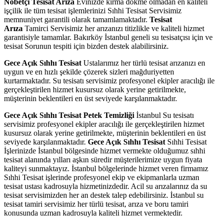
Nöbetçi Tesisat Arıza
Evinizde kırma dökme olmadan en kaliteli
işçilik ile tüm tesisat işlemlerinizi Sıhhi Tesisat Servisimiz
memnuniyet garantili olarak tamamlamaktadır.
Tesisat
Arıza
Tamirci Servisimiz her arızanızı titizlikle ve kaliteli hizmet
garantisiyle tamamlar. Bakırköy İstanbul geneli su tesisatçısı için ve
tesisat Sorunun tespiti için bizden destek alabilirsiniz.
Gece Açık Sıhhı Tesisat
Ustalarımız her türlü tesisat arızanızı en
uygun ve en hızlı şekilde çözerek sizleri mağduriyetten
kurtarmaktadır. Su tesisatı servisimiz profesyonel ekipler aracılığı ile
gerçekleştirilen hizmet kusursuz olarak yerine getirilmekte,
müşterinin beklentileri en üst seviyede karşılanmaktadır.
Gece Açık Sıhhı Tesisat Petek Temizliği
İstanbul Su tesisatı
servisimiz profesyonel ekipler aracılığı ile gerçekleştirilen hizmet
kusursuz olarak yerine getirilmekte, müşterinin beklentileri en üst
seviyede karşılanmaktadır.
Gece Açık Sıhhı Tesisat
Sıhhi Tesisat
İşlerinizde İstanbul bölgesinde hizmet vermekte olduğumuz sıhhi
tesisat alanında yılları aşkın süredir müşterilerimize uygun fiyata
kaliteyi sunmaktayız. İstanbul bölgelerinde hizmet veren firmamız
Sıhhi Tesisat işlerinde profesyonel ekip ve ekipmanlarla uzman
tesisat ustası kadrosuyla hizmetinizdedir. Acil su arızalarınız da su
tesisat servisimizden her an destek talep edebilirsiniz. İstanbul su
tesisat tamiri servisimiz her türlü tesisat, arıza ve boru tamiri
konusunda uzman kadrosuyla kaliteli hizmet vermektedir.