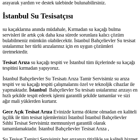
arayarak yardım ve destek talebinde bulunabilirsiniz.
İstanbul Su Tesisatçısı
su kaçaklarına anında müdahale, Kırmadan su kaçağı bulma
servisleri ile artık çok daha kısa sürede sorunlara kalıcı çözüm
bulabilmeniz mümkün olabilecektir. İstanbul Bahçelievler Su tesisat
ustalarımız her türlü arızalarınız için en uygun çözümleri
üretmektedir.
Tesisat Arıza
su kaçağı tespiti ve İstanbul tüm ilçelerinde su kaçağı
tespitini kırmadan yapıyoruz.
İstanbul Bahçelievler Su Tesisatı Arıza Tamir Servisimiz su arıza
tespiti ve su kaçağı tespiti çalışmalarını özel ve teknoljik cihazlar ile
yapmaktadır.
İstanbul
Bahçelievler Su tesisatı ustalarımız arızayı en
hızlı şekilde tespit ederek işlemi garantili şekilde tamamlar ve sizi
ağır mali yüklerden kurtarır.
Gece Açık Tesisat Arıza
Evinizde kırma dökme olmadan en kaliteli
işçilik ile tüm tesisat işlemlerinizi İstanbul İstanbul Bahçelievler
Sıhhi Tesisat Servisimiz memnuniyet garantili olarak
tamamlamaktadır. İstanbul Bahçelievler Tesisat Arıza ,
Su Tesisat Tamirci Servisimiz her arızanızı titizlikle ve kaliteli hizmet