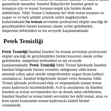
garantisiyle tamamlar. İstanbul Bahçelievler İstanbul geneli su
tesisatçısı için ve tesisat Sorunun tespiti için bizden destek
alabilirsiniz. Sıhhı Tesisat Ustalarımız her türlü tesisat arızanızı en
uygun ve en hızlı şekilde çözerek sizleri mağduriyetten
kurtarmaktadır.
Su tesisatı
servisimiz profesyonel ekipler aracılığı ile
gerçekleştirilen hizmet kusursuz olarak yerine getirilmekte,
müşterinin beklentileri en üst seviyede karşılanmaktadır.
Petek Temizliği
Petek Temizliği
İstanbul İstanbul Su tesisatı servisimiz profesyonel
ekipler aracılığı ile gerçekleştirilen hizmet kusursuz olarak yerine
getirilmekte, müşterinin beklentileri en üst seviyede
karşılanmaktadır.
Petek Temizliği
Sıhhi Tesisat İşlerinizde İstanbul
İstanbul bölgesinde hizmet vermekte olduğumuz sıhhi tesisat
alanında yılları aşkın süredir müşterilerimize uygun fiyata kaliteyi
sunmaktayız. İstanbul bölgelerinde hizmet veren firmamız Sıhhi
Tesisat işlerinde profesyonel ekip ve ekipmanlarla uzman tesisat
ustası kadrosuyla hizmetinizdedir. Acil su arızalarınız da İstanbul
İstanbul su tesisat servisimizden her an destek talep edebilirsiniz.
İstanbul İstanbul su tesisat tamiri servisimiz her türlü tesisat, arıza ve
boru tamiri konusunda uzman kadrosuyla kaliteli hizmet
vermektedir.