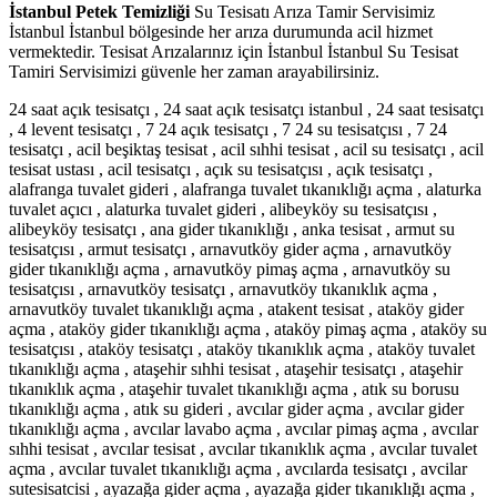
İstanbul Petek Temizliği
Su Tesisatı Arıza Tamir Servisimiz
İstanbul İstanbul bölgesinde her arıza durumunda acil hizmet
vermektedir. Tesisat Arızalarınız için İstanbul İstanbul Su Tesisat
Tamiri Servisimizi güvenle her zaman arayabilirsiniz.
24 saat açık tesisatçı , 24 saat açık tesisatçı istanbul , 24 saat tesisatçı , 4 levent tesisatçı , 7 24 açık tesisatçı , 7 24 su tesisatçısı , 7 24 tesisatçı , acil beşiktaş tesisat , acil sıhhi tesisat , acil su tesisatçı , acil tesisat ustası , acil tesisatçı , açık su tesisatçısı , açık tesisatçı , alafranga tuvalet gideri , alafranga tuvalet tıkanıklığı açma , alaturka tuvalet açıcı , alaturka tuvalet gideri , alibeyköy su tesisatçısı , alibeyköy tesisatçı , ana gider tıkanıklığı , anka tesisat , armut su tesisatçısı , armut tesisatçı , arnavutköy gider açma , arnavutköy gider tıkanıklığı açma , arnavutköy pimaş açma , arnavutköy su tesisatçısı , arnavutköy tesisatçı , arnavutköy tıkanıklık açma , arnavutköy tuvalet tıkanıklığı açma , atakent tesisat , ataköy gider açma , ataköy gider tıkanıklığı açma , ataköy pimaş açma , ataköy su tesisatçısı , ataköy tesisatçı , ataköy tıkanıklık açma , ataköy tuvalet tıkanıklığı açma , ataşehir sıhhi tesisat , ataşehir tesisatçı , ataşehir tıkanıklık açma , ataşehir tuvalet tıkanıklığı açma , atık su borusu tıkanıklığı açma , atık su gideri , avcılar gider açma , avcılar gider tıkanıklığı açma , avcılar lavabo açma , avcılar pimaş açma , avcılar sıhhi tesisat , avcılar tesisat , avcılar tıkanıklık açma , avcılar tuvalet açma , avcılar tuvalet tıkanıklığı açma , avcılarda tesisatçı , avcilar sutesisatcisi , ayazağa gider açma , ayazağa gider tıkanıklığı açma , ayazağa pimaş açma , ayazağa tıkanıklık açma , ayazağa tuvalet tıkanıklığı açma , bağcılar da su tesisatçısı , bağcılar gider açma , bağcılar gider tıkanıklığı açma , bağcılar pimaş açma , bağcılar su tesisatçı , bağcılar tıkanıklık açma , bağcılar tuvalet açma , bağcılar tuvalet tıkanıklığı açma , bağcılarda tesisatçı , bahçelievler gider açma , bahçelievler gider tıkanıklığı açma , bahçelievler lavabo açma , bahçelievler pimaş açma , bahçelievler sıhhi tesisatçı , bahçelievler su tesisatçısı , bahçelievler tesisatçı , bahçelievler tıkanıklık açma , bahçelievler tuvalet açma , bahçelievler tuvalet tıkanıklığı açma , bahçelievler yayla tesisatçı , bahçeşehir tesisatçı , bakırköy gider açma , bakırköy gider tıkanıklığı açma , bakırköy lavabo açma , bakırköy pimaş açma , bakırköy su tesisat , bakırköy su tesisatçısı , bakırköy tıkanıklık açma , bakırköy tuvalet tıkanıklığı açma , balkon gideri açma , bana en yakın su tesisatçısı , banyo borusu tıkandı , banyo gider açma , banyo gider tesisatı , banyo gideri açma fiyat , banyo gideri temizleme , banyo gideri tıkalı , banyo gideri tıkandı , banyo gideri tıkanıklığı , banyo gideri tıkanıklığı açma , banyo gideri tıkanması , banyo giderini açma , banyo giderini açmak için , banyo giderinin tıkanması , banyo su gideri tıkandı , banyo su tesisatı , banyo tıkandı , banyo tıkanıklığı , banyo tıkanıklığı açma , banyo tıkanıklığı nasıl açılır , banyo tıkanıklık açma , banyo tuvalet tıkanıklığı açma , başakşehir gider açma , başakşehir gider tıkanıklığı açma , başakşehir lavabo açma , başakşehir pimaş açma , başakşehir su tesisatçısı , başakşehir tesisatçı , başakşehir tıkanıklık açma , başakşehir tuvalet açma , başakşehir tuvalet tıkanıklığı açma , bayrampaşa gider açma , bayrampaşa gider tıkanıklığı açma , bayrampaşa pimaş açma , bayrampaşa su tesisatçısı , bayrampaşa tıkanıklık açma , bayrampaşa tuvalet açma , bayrampaşa tuvalet tıkanıklığı açma , bebek su tesisatçısı , bebek tesisatçı , belediye tuvalet açma , belediye tuvalet tıkanıklığı açma , beşiktaş gider açma , beşiktaş gider tıkanıklığı açma , beşiktaş lavabo açma , beşiktaş pimaş açma , beşiktaş su tesisatçısı , beşiktaş tesisat , beşiktaş tıkanıklık açma , beşiktaş tuvalet açma , beşiktaş tuvalet tıkanıklığı açma , beyazıt gider açma , beyazıt gider tıkanıklığı açma , beyazıt pimaş açma , beyazıt tıkanıklık açma , beyazıt tuvalet tıkanıklığı açma , beylerbeyi tesisatçı , beylikduzu su tesisatci , beylikdüzü gider açma , beylikdüzü gider tıkanıklığı açma , beylikdüzü pimaş açma , beylikdüzü su tesisatçısı , beylikdüzü tesisatçı , beylikdüzü tıkanıklık açma , beylikdüzü tuvalet tıkanıklığı açma , beyoğlu gider açma , beyoğlu gider tıkanıklığı açma , beyoğlu pimaş açma , beyoğlu tesisatçı , beyoğlu tıkanıklık açma , beyoğlu tuvalet tıkanıklığı açma , bina gideri açma , bokla tıkanan tuvalet nasıl açılır , boru açma , boru tıkanıklığı , boru tıkanıklığı açma , boru tıkanması , bostancı tesisatçı , bostancı tıkanıklık açma , bulaşık makinesi gider tıkanıklığı , büyükçekmece gider açma , büyükçekmece gider tıkanıklığı açma , büyükçekmece pimaş açma , büyükçekmece tesisatçı , büyükçekmece tıkanıklık açma , büyükçekmece tuvalet tıkanıklığı açma , cennet mahallesi tesisatçı , cevizli su tesisatçısı , cihazlı su tesisatçısı , cihazlı tesisatçı , çağlayan gider açma , çağlayan gider tıkanıklığı açma , çağlayan pimaş açma , çağlayan tıkanıklık açma , çağlayan tuvalet tıkanıklığı açma , çatalca gider açma , çatalca gider tıkanıklığı açma , çatalca pimaş açma , çatalca tıkanıklık açma , çatalca tuvalet tıkanıklığı açma , çeliktepe gider açma , çeliktepe gider tıkanıklığı açma , çeliktepe pimaş açma , çeliktepe tıkanıklık açma , çeliktepe tuvalet tıkanıklığı açma , dudullu tesisatçı , eminönü gider açma , eminönü gider tıkanıklığı açma , eminönü pimaş açma , eminönü tıkanıklık açma , eminönü tuvalet tıkanıklığı açma , en iyi su tesisatçısı , en iyi tesisat , en yakın sıhhi tesisat , en yakın su tesisatçısı , en yakın sucu su tesisatçısı , en yakın tesisatçı , erenköy tesisatçı , esatpaşa su tesisatçısı , esenevler su tesisatçısı , esenkent tesisatçı , esenler atışalanı su tesisatçısı , esenler de su tesisatçısı , esenler gider açma , esenler gider tıkanıklığı açma , esenler lavabo açma , esenler pimaş açma , esenler su tesisatçısı , esenler tesisat , esenler tıkanıklık açma , esenler tuvalet açma , esenler tuvalet tıkanıklığı açma , esentepe su tesisatçısı , esenyalı tesisatçı , esenyurt gider açma , esenyurt gider tıkanıklığı açma , esenyurt kanal açma , esenyurt pimaş açma , esenyurt su tesisat , esenyurt su tesisatçısı , esenyurt tıkanıklık açma , esenyurt tuvalet açma , esenyurt tuvalet tıkanıklığı açma , etiler gider açma , etiler gider tıkanıklığı açma , etiler pimaş açma , etiler tesisatçı , etiler tıkanıklık açma , etiler tuvalet tıkanıklığı açma , ev pis su tesisatı döşeme , evde gider açma , evde kanalizasyon tıkanıklığı , evde lavabo acma , evde lavabo açma , evde tıkalı klozet nasıl açılır , evde tıkanan tuvalet nasıl açılır , evde tuvalet tıkanıklığı açma , eve gelen su tamircisi , eve gelen tesisatci , eve gelen tesisatçı , evin gideri tıkandı , evinizin tesisatçısı , eyüp gider açma , eyüp gider tıkanıklığı açma , eyüp pimaş açma , eyüp tesisatçı , eyüp tıkanıklık açma , eyüp tuvalet açma , eyüp tuvalet tıkanıklığı açma , eyüpsultan gider açma , eyüpsultan gider tıkanıklığı açma , eyüpsultan pimaş açma , eyüpsultan tıkanıklık açma , eyüpsultan tuvalet tıkanıklığı açma , fatih gider açma , fatih gider tıkanıklığı açma , fatih pimaş açma , fatih su tesisatçısı , fatih tesisat , fatih tıkanıklık açma , fatih tuvalet tıkanıklığı açma , fındıklı tesisatçı , florya tesisatçı , fulya gider açma , fulya gider tıkanıklığı açma , fulya pimaş açma , fulya su tesisatçısı , fulya tesisatçı , fulya tıkanıklık açma , fulya tuvalet tıkanıklığı açma , garantili tıkanıklık açma , gayrettepe gider açma , gayrettepe gider tıkanıklığı açma , gayrettepe pimaş açma , gayrettepe tıkanıklık açma , gayrettepe tuvalet tıkanıklığı açma , gaziosmanpaşa gider tıkanıklığı açma , gaziosmanpaşa pimaş açma , gaziosmanpaşa tıkanıklık açma , gider acma , gider açma , gider açma arnavutköy , gider açma ataköy , gider açma avcılar , gider açma ayazağa , gider açma bağcılar , gider açma bahçelievler , gider açma bakırköy , gider açma başakşehir , gider açma bayrampaşa , gider açma beşiktaş , gider açma beyazıt , gider açma beylikdüzü , gider açma beyoğlu , gider açma büyükçekmece , gider açma çağlayan , gider açma çatalca , gider açma çeliktepe , gider açma eminönü , gider açma esenler , gider açma esenyurt , gider açma etiler , gider açma eyüp , gider açma eyüpsultan , gider açma fatih , gider açma fulya , gider açma gayrettepe , gider açma gaziosmanpaşa , gider açma gop , gider açma göktürk , gider açma gültepe , gider açma gümüşyaka , gider açma güngören , gider açma halaskargazi , gider açma halıcıoğlu , gider açma halkalı , gider açma hamidiye , gider açma harbiye , gider açma kağıthane , gider açma karagümrük , gider açma kocamustafapaşa , gider açma kumburgaz , gider açma küçükçekmece , gider açma maslak , gider açma mecidiyeköy , gider açma nurtepe , gider açma ortaköy , gider açma piyalepaşa , gider açma sarıyer , gider açma servisi , gider açma seyrantepe , gider açma silivri , gider açma silivrikapı , gider açma sultangazi , gider açma şirinevler , gider açma şişli , gider açma taksim , gider açma teşvikiye , gider açma topkapı , gider açma ulus , gider açma ücreti , gider açma yenibosna , gider açma zekeriyaköy , gider açma zeytinburnu , gider borusu açma , gider borusu temizleme , gider borusu tıkandı , gider borusu tıkanıklığı açma , gider borusu tikanmasi , gider temizleme , gider tesisatı , gider tıkandı , gider tıkanıklığı , gider tıkanıklığı açma , gider tıkanıklığı açma arnavutköy , gider tıkanıklığı açma ataköy , gider tıkanıklığı açma avcılar , gider tıkanıklığı açma ayazağa , gider tıkanıklığı açma bağcılar , gider tıkanıklığı açma bahçelievler , gider tıkanıklığı açma bakırköy , gider tıkanıklığı açma başakşehir , gider tıkanıklığı açma bayrampaşa , gider tıkanıklığı açma beşiktaş , gider tıkanıklığı açma beyazıt , gider tıkanıklığı açma beylikdüzü , gider tıkanıklığı açma beyoğlu , gider tıkanıklığı açma büyükçekmece , gider tıkanıklığı açma çağlayan , gider tıkanıklığı açma çatalca , gider tıkanıklığı açma çeliktepe , gider tıkanıklığı açma eminönü , gider tıkanıklığı açma esenler , gider tıkanıklığı açma esenyurt , gider tıkanıklığı açma etiler , gider tıkanıklığı açma eyüp , gider tıkanıklığı açma eyüpsultan , gider tıkanık