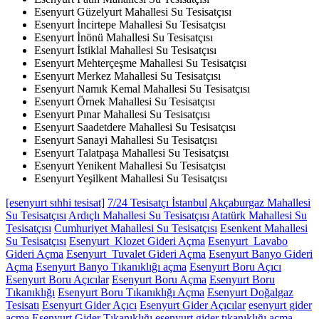
Esenyurt Güzelyurt Mahallesi Su Tesisatçısı
Esenyurt İncirtepe Mahallesi Su Tesisatçısı
Esenyurt İnönü Mahallesi Su Tesisatçısı
Esenyurt İstiklal Mahallesi Su Tesisatçısı
Esenyurt Mehterçeşme Mahallesi Su Tesisatçısı
Esenyurt Merkez Mahallesi Su Tesisatçısı
Esenyurt Namık Kemal Mahallesi Su Tesisatçısı
Esenyurt Örnek Mahallesi Su Tesisatçısı
Esenyurt Pınar Mahallesi Su Tesisatçısı
Esenyurt Saadetdere Mahallesi Su Tesisatçısı
Esenyurt Sanayi Mahallesi Su Tesisatçısı
Esenyurt Talatpaşa Mahallesi Su Tesisatçısı
Esenyurt Yenikent Mahallesi Su Tesisatçısı
Esenyurt Yeşilkent Mahallesi Su Tesisatçısı
[esenyurt sıhhi tesisat]
7/24 Tesisatçı İstanbul
Akçaburgaz Mahallesi
Su Tesisatçısı
Ardıçlı Mahallesi Su Tesisatçısı
Atatürk Mahallesi Su
Tesisatçısı
Cumhuriyet Mahallesi Su Tesisatçısı
Esenkent Mahallesi
Su Tesisatçısı
Esenyurt Klozet Gideri Açma
Esenyurt Lavabo
Gideri Açma
Esenyurt Tuvalet Gideri Açma
Esenyurt Banyo Gideri
Açma
Esenyurt Banyo Tıkanıklığı açma
Esenyurt Boru Açıcı
Esenyurt Boru Açıcılar
Esenyurt Boru Açma
Esenyurt Boru
Tıkanıklığı
Esenyurt Boru Tıkanıklığı Açma
Esenyurt Doğalgaz
Tesisatı
Esenyurt Gider Açıcı
Esenyurt Gider Açıcılar
esenyurt gider
açma
Esenyurt Gider Tıkanıklığı
esenyurt gider tıkanıklığı açma