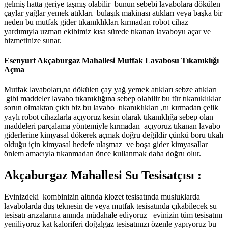
gelmiş hatta geriye taşmış olabilir bunun sebebi lavabolara dökülen
çaylar yağlar yemek atıkları bulaşık makinası atıkları veya başka bir
neden bu mutfak gider tıkanıklıkları kırmadan robot cihaz
yardımıyla uzman ekibimiz kısa sürede tıkanan lavaboyu açar ve
hizmetinize sunar.
Esenyurt Akçaburgaz Mahallesi Mutfak Lavabosu Tıkanıklığı
Açma
Mutfak lavaboları,na dökülen çay yağ yemek atıkları sebze atıkları
gibi maddeler lavabo tıkanıklığına sebep olabilir bu tür tıkanıklıklar
sorun olmaktan çıktı biz bu lavabo tıkanıklıkları ,nı kırmadan çelik
yaylı robot cihazlarla açıyoruz kesin olarak tıkanıklığa sebep olan
maddeleri parçalama yöntemiyle kırmadan açıyoruz tıkanan lavabo
giderlerine kimyasal dökerek açmak doğru değildir çünkü boru tıkalı
olduğu için kimyasal hedefe ulaşmaz ve boşa gider kimyasallar
önlem amacıyla tıkanmadan önce kullanmak daha doğru olur.
Akçaburgaz Mahallesi Su Tesisatçısı :
Evinizdeki kombinizin altında klozet tesisatında musluklarda
lavabolarda duş teknesin de veya mutfak tesisatında çıkabilecek su
tesisatı arızalarına anında müdahale ediyoruz evinizin tüm tesisatını
yeniliyoruz kat kaloriferi doğalgaz tesisatınızı özenle yapıyoruz bu