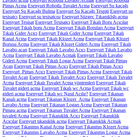
Lavabo açma
Esenyurt Robotla Lavabo Açmak
Esenyurt Robotla
Pimaş Açma
Esenyurt Robotla Tuvalet Açma
Esenyurt Su kaçağı
Esenyurt Su Kaçağı Bulma
Esenyurt Su Kaçağı Tespiti
Esenyurt su
tesisatçı
Esenyurt su tesisatçısı
Esenyurt Süzgeç Tıkanıklığı açma
Esenyurt Tesisat
Esenyurt Tesisatçı
Esenyurt Tıkalı Boru Açıcılar
Esenyurt Tıkalı boru Açma
Esenyurt Tıkalı Boruları Açma
Esenyurt
Tıkalı Gider Açıcı
Esenyurt Tıkalı Gider Açma
Esenyurt Tıkalı
Kanal Açma
Esenyurt Tıkalı Klozet Açma
Esenyurt Tıkalı Klozet
Borusu Açma
Esenyurt Tıkalı Klozet Gideri Açma
Esenyurt Tıkalı
Lavabo açan
Esenyurt Tıkalı Lavabo Açıcı
Esenyurt Tıkalı Lavabo
Açma
Esenyurt Tıkalı Lavabo Açmak
Esenyurt Tıkalı Lavabo
Gideri Açma
Esenyurt Tıkalı Logar Açma
Esenyurt Tıkalı Pimaş
Açan
Esenyurt Tıkalı Pimaş Açıcı
Esenyurt Tıkalı Pimaş Açıcı
Esenyurt Pimaş Açıcı
Esenyurt Tıkalı Pimaş Açma
Esenyurt Tıkalı
Tuvalet Açan
Esenyurt Tıkalı Tuvalet Açıcı
Esenyurt Tıkalı Tuvalet
Açma
Esenyurt Tıkalı Tuvalet Açma yöntemleri
Esenyurt Tıkalı
Tuvalet gideri açma
Esenyurt Tıkalı wc Açma
Esenyurt Tıkalı wc
gideri açma
Esenyurt Tıkalı wc Nasıl Açılır?
Esenyurt Tıkanan
Kanalı açma
Esenyurt Tıkanan Klozet Açma
Esenyurt Tıkanan
Lavabo Açma
Esenyurt Tıkanan Logarı Açma
Esenyurt Tıkanan
Pimaşı açma
Esenyurt Tıkanan Tuvalet Açma
Esenyurt Tıkanan
tuvaleti Açma
Esenyurt Tıkanıklık Açıcı
Esenyurt Tıkanıklık
Açıcılar
Esenyurt tıkanıklık açma
Esenyurt Tıkanıklık Açmak
Esenyurt Tıkanmış Kanal Açma
Esenyurt Tıkanmış Klozet Açma
Esenyurt Tıkanmış Lavabo Açma
Esenyurt Tıkanmış Logar Açma