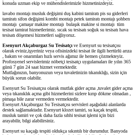
konuda uzman ekip ve mühendislerimizle hizmetinizdeyiz.
lavabo montajı musluk değişimi duş kabini tamiratı pis su giderleri
tamiratı sifon değişimi kombi montajı petek tamiratı montajı şohben
montajı çamaşır makine montajı bulaşık makine si montajı tüm
tesisat tamirat hizmetlerimiz. sıcak su tesisatı soğuk su tesisatı hava
tesisatı döşemesi hizmetleri sağlıyoruz.
Esenyurt Akçaburgaz Su Tesisatçı
ve Esenyurt su tesisatçısı
olarak eviniz,işyeriniz veya ofisinizdeki tesisat ile ilgili hertürlü arıza
, bakım ve onarımları hızlı servis ağımız ile hemen çözmekteyiz.
Profosyenel servislerimiz nöbetçi tesisatçı uygulamaları ile yılın 365
günü 7 gün 24 saat hizmet vermektedir.
Mutfağınızın, banyonuzun veya tuvaletinizin tıkanıklığı, sizin için
büyük sorun olabilir.
Esenyurt Su Tesisatçısı olarak mutfak gider açma ,tuvalet gider açma
veya tıkanıklık açma gibi hizmetlerini sizlere kırıp dökme olmadan ,
pimaşa bile zarar vermeden vermektedir.
Esenyurt Akçaburgaz Su Tesisatçısı servisleri aşağıdaki alanlarda
destek sağlamaktadır. Esenyurt klozet tamiri, su kaçak tespiti,
musluk tamiri ve çok daha fazla sıhhi tesisat işlemi için bizi
arayabilir, bilgi alabilirsiniz.
Esenyurt su kaçağı tespiti oldukça sıkıntılı bir durumdur. Banyoda