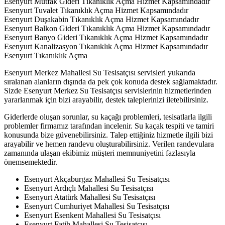
Esenyurt Mutfak Gideri Tıkanıklık Açma Hizmet Kapsamındadır
Esenyurt Tuvalet Tıkanıklık Açma Hizmet Kapsamındadır
Esenyurt Duşakabin Tıkanıklık Açma Hizmet Kapsamındadır
Esenyurt Balkon Gideri Tıkanıklık Açma Hizmet Kapsamındadır
Esenyurt Banyo Gideri Tıkanıklık Açma Hizmet Kapsamındadır
Esenyurt Kanalizasyon Tıkanıklık Açma Hizmet Kapsamındadır
Esenyurt Tıkanıklık Açma
Esenyurt Merkez Mahallesi Su Tesisatçısı servisleri yukarıda
sıralanan alanların dışında da pek çok konuda destek sağlamaktadır.
Sizde Esenyurt Merkez Su Tesisatçısı servislerinin hizmetlerinden
yararlanmak için bizi arayabilir, destek taleplerinizi iletebilirsiniz.
Giderlerde oluşan sorunlar, su kaçağı problemleri, tesisatlarla ilgili
problemler firmamız tarafından incelenir. Su kaçak tespiti ve tamiri
konusunda bize güvenebilirsiniz. Talep ettiğiniz hizmetle ilgili bizi
arayabilir ve hemen randevu oluşturabilirsiniz. Verilen randevulara
zamanında ulaşan ekibimiz müşteri memnuniyetini fazlasıyla
önemsemektedir.
Esenyurt Akçaburgaz Mahallesi Su Tesisatçısı
Esenyurt Ardıçlı Mahallesi Su Tesisatçısı
Esenyurt Atatürk Mahallesi Su Tesisatçısı
Esenyurt Cumhuriyet Mahallesi Su Tesisatçısı
Esenyurt Esenkent Mahallesi Su Tesisatçısı
Esenyurt Fatih Mahallesi Su Tesisatçısı