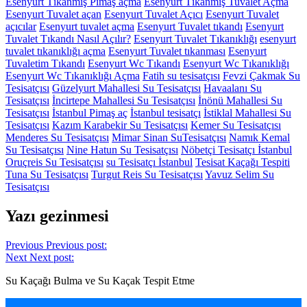
Esenyurt Tıkanmış Pimaş açma
Esenyurt Tıkanmış Tuvalet Açma
Esenyurt Tuvalet açan
Esenyurt Tuvalet Açıcı
Esenyurt Tuvalet
açıcılar
Esenyurt tuvalet açma
Esenyurt Tuvalet tıkandı
Esenyurt
Tuvalet Tıkandı Nasıl Açılır?
Esenyurt Tuvalet Tıkanıklığı
esenyurt
tuvalet tıkanıklığı açma
Esenyurt Tuvalet tıkanması
Esenyurt
Tuvaletim Tıkandı
Esenyurt Wc Tıkandı
Esenyurt Wc Tıkanıklığı
Esenyurt Wc Tıkanıklığı Açma
Fatih su tesisatçısı
Fevzi Çakmak Su
Tesisatçısı
Güzelyurt Mahallesi Su Tesisatçısı
Havaalanı Su
Tesisatçısı
İncirtepe Mahallesi Su Tesisatçısı
İnönü Mahallesi Su
Tesisatçısı
İstanbul Pimaş aç
İstanbul tesisatçı
İstiklal Mahallesi Su
Tesisatçısı
Kazım Karabekir Su Tesisatçısı
Kemer Su Tesisatçısı
Menderes Su Tesisatçısı
Mimar Sinan SuTesisatçısı
Namık Kemal
Su Tesisatçısı
Nine Hatun Su Tesisatçısı
Nöbetçi Tesisatçı İstanbul
Oruçreis Su Tesisatçısı
su Tesisatçı İstanbul
Tesisat Kaçağı Tespiti
Tuna Su Tesisatçısı
Turgut Reis Su Tesisatçısı
Yavuz Selim Su
Tesisatçısı
Yazı gezinmesi
Previous
Previous post:
Next
Next post:
Su Kaçağı Bulma ve Su Kaçak Tespit Etme