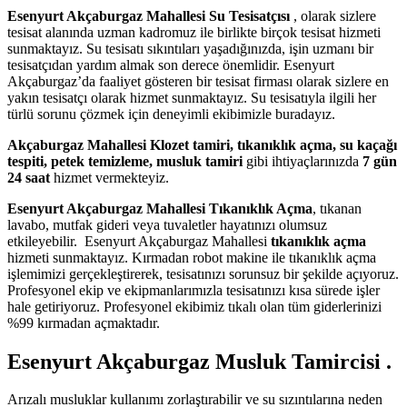
Esenyurt Akçaburgaz Mahallesi Su Tesisatçısı
, olarak sizlere
tesisat alanında uzman kadromuz ile birlikte birçok tesisat hizmeti
sunmaktayız. Su tesisatı sıkıntıları yaşadığınızda, işin uzmanı bir
tesisatçıdan yardım almak son derece önemlidir. Esenyurt
Akçaburgaz’da faaliyet gösteren bir tesisat firması olarak sizlere en
yakın tesisatçı olarak hizmet sunmaktayız. Su tesisatıyla ilgili her
türlü sorunu çözmek için deneyimli ekibimizle buradayız.
Akçaburgaz Mahallesi Klozet tamiri, tıkanıklık açma, su kaçağı
tespiti, petek temizleme, musluk tamiri
gibi ihtiyaçlarınızda
7 gün
24 saat
hizmet vermekteyiz.
Esenyurt Akçaburgaz Mahallesi Tıkanıklık Açma
, tıkanan
lavabo, mutfak gideri veya tuvaletler hayatınızı olumsuz
etkileyebilir. Esenyurt Akçaburgaz Mahallesi
tıkanıklık açma
hizmeti sunmaktayız. Kırmadan robot makine ile tıkanıklık açma
işlemimizi gerçekleştirerek, tesisatınızı sorunsuz bir şekilde açıyoruz.
Profesyonel ekip ve ekipmanlarımızla tesisatınızı kısa sürede işler
hale getiriyoruz. Profesyonel ekibimiz tıkalı olan tüm giderlerinizi
%99 kırmadan açmaktadır.
Esenyurt Akçaburgaz Musluk Tamircisi .
Arızalı musluklar kullanımı zorlaştırabilir ve su sızıntılarına neden