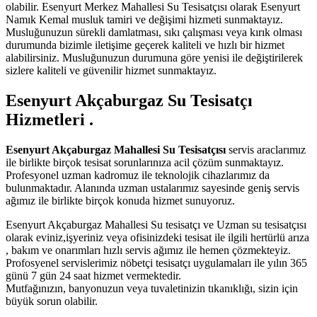
olabilir. Esenyurt Merkez Mahallesi Su Tesisatçısı olarak Esenyurt
Namık Kemal musluk tamiri ve değişimi hizmeti sunmaktayız.
Musluğunuzun sürekli damlatması, sıkı çalışması veya kırık olması
durumunda bizimle iletişime geçerek kaliteli ve hızlı bir hizmet
alabilirsiniz. Musluğunuzun durumuna göre yenisi ile değiştirilerek
sizlere kaliteli ve güvenilir hizmet sunmaktayız.
Esenyurt Akçaburgaz Su Tesisatçı
Hizmetleri .
Esenyurt Akçaburgaz Mahallesi Su Tesisatçısı
servis araclarımız
ile birlikte birçok tesisat sorunlarınıza acil çözüm sunmaktayız.
Profesyonel uzman kadromuz ile teknolojik cihazlarımız da
bulunmaktadır. Alanında uzman ustalarımız sayesinde geniş servis
ağımız ile birlikte birçok konuda hizmet sunuyoruz.
Esenyurt Akçaburgaz Mahallesi Su tesisatçı ve Uzman su tesisatçısı
olarak eviniz,işyeriniz veya ofisinizdeki tesisat ile ilgili hertürlü arıza
, bakım ve onarımları hızlı servis ağımız ile hemen çözmekteyiz.
Profosyenel servislerimiz nöbetçi tesisatçı uygulamaları ile yılın 365
günü 7 gün 24 saat hizmet vermektedir.
Mutfağınızın, banyonuzun veya tuvaletinizin tıkanıklığı, sizin için
büyük sorun olabilir.