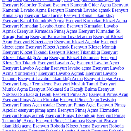
Esenyurt Kalorifer Tesisatı
Esenyurt Kameralı Gider Açma
Esenyurt
Kameralı Lavabo Açma
Esenyurt Kameralı Lavabo açmak
Esenyurt
Kanal açıcı
Esenyurt kanal açma
Esenyurt Kanal Tıkanıklığı
Esenyurt Kanal Tıkanıklığı Açma
Esenyurt Kırmadan Klozet Açma
Esenyurt Kırmadan Lavabo Açma
Esenyurt Kırmadan Lavabo
Açmak
Esenyurt Kırmadan Pimaş Açma
Esenyurt Kırmadan Su
Kaçağı Bulma
Esenyurt Kırmadan Tuvalet açma
Esenyurt Klozet
Açan
Esenyurt Klozet açıcı
Esenyurt Klozet Açıcılar
Esenyurt
klozet açma
Esenyurt Klozet Açmak
Esenyurt Klozet Montajı
Esenyurt Klozet Tıkandı
Esenyurt Klozet Tıkanıklığı
Esenyurt
Klozet Tıkanıklığı Açma
Esenyurt Klozet Tıkanması
Esenyurt
Klozet’im Tıkandı
Esenyurt Lavabo Aç
Esenyurt Lavabo Açıcı
Esenyurt Lavabo Açıcılar
Esenyurt lavabo açma
Esenyurt Lavabo
Açma Yöntemleri?
Esenyurt Lavabo Açmak
Esenyurt Lavabo
Tıkandı
Esenyurt Lavabo Tıkanıklığı Açma
Esenyurt Logar Açma
Esenyurt Logar Temizleme
Esenyurt Musluk Tamiri
Esenyurt
Mutfak Açma
Esenyurt Noktasal Su Kaçağı Bulma
Esenyurt
Noktasal Su kaçağı Tespiti
Esenyurt Pimaş Aç
Esenyurt Pimaş Açan
Esenyurt Pimaş Açan Firmalar
Esenyurt Pimaş Açan Tesisatçı
Esenyurt Pimaş Açan ustalar
Esenyurt Pimaş Açıcı
Esenyurt Pimaş
Açıcılar
esenyurt pimaş açma
Esenyurt Pimaş Açma Hizmetleri
Esenyurt Pimaş açmak
Esenyurt Pimaş Tıkanıklığı
Esenyurt Pimaş
Tıkanıklığı Açma
Esenyurt Pimaş Tıkanması
Esenyurt Pisuvar
tıkanıklığı açma
Esenyurt Robotla Klozet Açma
Esenyurt Robotla