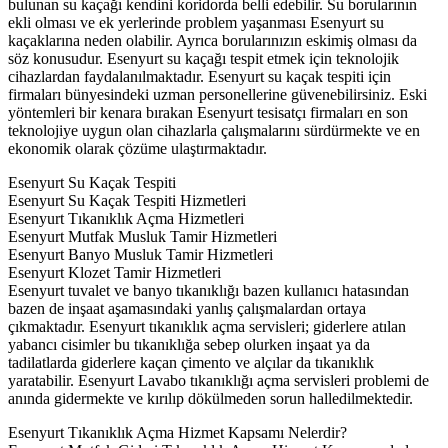
bulunan su kaçağı kendini koridorda belli edebilir. Su borularının
ekli olması ve ek yerlerinde problem yaşanması Esenyurt su
kaçaklarına neden olabilir. Ayrıca borularınızın eskimiş olması da
söz konusudur. Esenyurt su kaçağı tespit etmek için teknolojik
cihazlardan faydalanılmaktadır. Esenyurt su kaçak tespiti için
firmaları bünyesindeki uzman personellerine güvenebilirsiniz. Eski
yöntemleri bir kenara bırakan Esenyurt tesisatçı firmaları en son
teknolojiye uygun olan cihazlarla çalışmalarını sürdürmekte ve en
ekonomik olarak çözüme ulaştırmaktadır.
Esenyurt Su Kaçak Tespiti
Esenyurt Su Kaçak Tespiti Hizmetleri
Esenyurt Tıkanıklık Açma Hizmetleri
Esenyurt Mutfak Musluk Tamir Hizmetleri
Esenyurt Banyo Musluk Tamir Hizmetleri
Esenyurt Klozet Tamir Hizmetleri
Esenyurt tuvalet ve banyo tıkanıklığı bazen kullanıcı hatasından
bazen de inşaat aşamasındaki yanlış çalışmalardan ortaya
çıkmaktadır. Esenyurt tıkanıklık açma servisleri; giderlere atılan
yabancı cisimler bu tıkanıklığa sebep olurken inşaat ya da
tadilatlarda giderlere kaçan çimento ve alçılar da tıkanıklık
yaratabilir. Esenyurt Lavabo tıkanıklığı açma servisleri problemi de
anında gidermekte ve kırılıp dökülmeden sorun halledilmektedir.
Esenyurt Tıkanıklık Açma Hizmet Kapsamı Nelerdir?