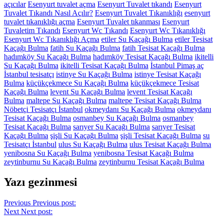
açıcılar
Esenyurt tuvalet açma
Esenyurt Tuvalet tıkandı
Esenyurt
Tuvalet Tıkandı Nasıl Açılır?
Esenyurt Tuvalet Tıkanıklığı
esenyurt
tuvalet tıkanıklığı açma
Esenyurt Tuvalet tıkanması
Esenyurt
Tuvaletim Tıkandı
Esenyurt Wc Tıkandı
Esenyurt Wc Tıkanıklığı
Esenyurt Wc Tıkanıklığı Açma
etiler Su Kaçağı Bulma
etiler Tesisat
Kaçağı Bulma
fatih Su Kaçağı Bulma
fatih Tesisat Kaçağı Bulma
hadımköy Su Kaçağı Bulma
hadımköy Tesisat Kaçağı Bulma
ikitelli
Su Kaçağı Bulma
ikitelli Tesisat Kaçağı Bulma
İstanbul Pimaş aç
İstanbul tesisatçı
istinye Su Kaçağı Bulma
istinye Tesisat Kaçağı
Bulma
küçükçekmece Su Kaçağı Bulma
küçükçekmece Tesisat
Kaçağı Bulma
levent Su Kaçağı Bulma
levent Tesisat Kaçağı
Bulma
maltepe Su Kaçağı Bulma
maltepe Tesisat Kaçağı Bulma
Nöbetçi Tesisatçı İstanbul
okmeydanı Su Kaçağı Bulma
okmeydanı
Tesisat Kaçağı Bulma
osmanbey Su Kaçağı Bulma
osmanbey
Tesisat Kaçağı Bulma
sarıyer Su Kaçağı Bulma
sarıyer Tesisat
Kaçağı Bulma
şişli Su Kaçağı Bulma
şişli Tesisat Kaçağı Bulma
su
Tesisatçı İstanbul
ulus Su Kaçağı Bulma
ulus Tesisat Kaçağı Bulma
yenibosna Su Kaçağı Bulma
yenibosna Tesisat Kaçağı Bulma
zeytinburnu Su Kaçağı Bulma
zeytinburnu Tesisat Kaçağı Bulma
Yazı gezinmesi
Previous
Previous post:
Next
Next post: