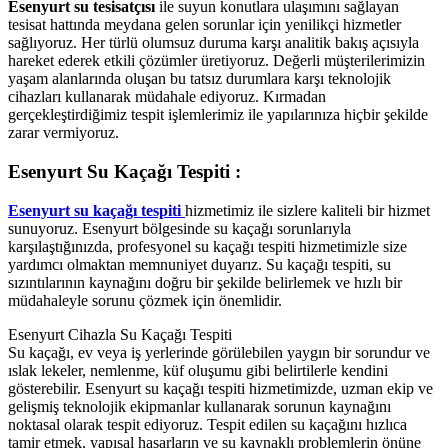
Esenyurt su tesisatçısı
ile suyun konutlara ulaşımını sağlayan
tesisat hattında meydana gelen sorunlar için yenilikçi hizmetler
sağlıyoruz. Her türlü olumsuz duruma karşı analitik bakış açısıyla
hareket ederek etkili çözümler üretiyoruz. Değerli müşterilerimizin
yaşam alanlarında oluşan bu tatsız durumlara karşı teknolojik
cihazları kullanarak müdahale ediyoruz. Kırmadan
gerçekleştirdiğimiz tespit işlemlerimiz ile yapılarınıza hiçbir şekilde
zarar vermiyoruz.
Esenyurt Su Kaçağı Tespiti :
Esenyurt su kaçağı tespiti
hizmetimiz ile sizlere kaliteli bir hizmet
sunuyoruz. Esenyurt bölgesinde su kaçağı sorunlarıyla
karşılaştığınızda, profesyonel su kaçağı tespiti hizmetimizle size
yardımcı olmaktan memnuniyet duyarız. Su kaçağı tespiti, su
sızıntılarının kaynağını doğru bir şekilde belirlemek ve hızlı bir
müdahaleyle sorunu çözmek için önemlidir.
Esenyurt Cihazla Su Kaçağı Tespiti
Su kaçağı, ev veya iş yerlerinde görülebilen yaygın bir sorundur ve
ıslak lekeler, nemlenme, küf oluşumu gibi belirtilerle kendini
gösterebilir. Esenyurt su kaçağı tespiti hizmetimizde, uzman ekip ve
gelişmiş teknolojik ekipmanlar kullanarak sorunun kaynağını
noktasal olarak tespit ediyoruz. Tespit edilen su kaçağını hızlıca
tamir etmek, yapısal hasarların ve su kaynaklı problemlerin önüne