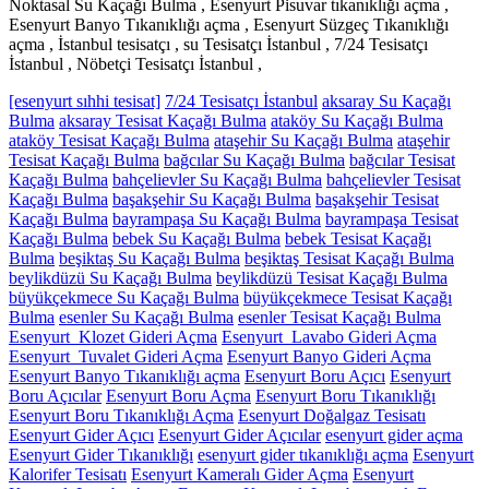
Noktasal Su Kaçağı Bulma , Esenyurt Pisuvar tıkanıklığı açma ,
Esenyurt Banyo Tıkanıklığı açma , Esenyurt Süzgeç Tıkanıklığı
açma , İstanbul tesisatçı , su Tesisatçı İstanbul , 7/24 Tesisatçı
İstanbul , Nöbetçi Tesisatçı İstanbul ,
[esenyurt sıhhi tesisat]
7/24 Tesisatçı İstanbul
aksaray Su Kaçağı
Bulma
aksaray Tesisat Kaçağı Bulma
ataköy Su Kaçağı Bulma
ataköy Tesisat Kaçağı Bulma
ataşehir Su Kaçağı Bulma
ataşehir
Tesisat Kaçağı Bulma
bağcılar Su Kaçağı Bulma
bağcılar Tesisat
Kaçağı Bulma
bahçelievler Su Kaçağı Bulma
bahçelievler Tesisat
Kaçağı Bulma
başakşehir Su Kaçağı Bulma
başakşehir Tesisat
Kaçağı Bulma
bayrampaşa Su Kaçağı Bulma
bayrampaşa Tesisat
Kaçağı Bulma
bebek Su Kaçağı Bulma
bebek Tesisat Kaçağı
Bulma
beşiktaş Su Kaçağı Bulma
beşiktaş Tesisat Kaçağı Bulma
beylikdüzü Su Kaçağı Bulma
beylikdüzü Tesisat Kaçağı Bulma
büyükçekmece Su Kaçağı Bulma
büyükçekmece Tesisat Kaçağı
Bulma
esenler Su Kaçağı Bulma
esenler Tesisat Kaçağı Bulma
Esenyurt Klozet Gideri Açma
Esenyurt Lavabo Gideri Açma
Esenyurt Tuvalet Gideri Açma
Esenyurt Banyo Gideri Açma
Esenyurt Banyo Tıkanıklığı açma
Esenyurt Boru Açıcı
Esenyurt
Boru Açıcılar
Esenyurt Boru Açma
Esenyurt Boru Tıkanıklığı
Esenyurt Boru Tıkanıklığı Açma
Esenyurt Doğalgaz Tesisatı
Esenyurt Gider Açıcı
Esenyurt Gider Açıcılar
esenyurt gider açma
Esenyurt Gider Tıkanıklığı
esenyurt gider tıkanıklığı açma
Esenyurt
Kalorifer Tesisatı
Esenyurt Kameralı Gider Açma
Esenyurt