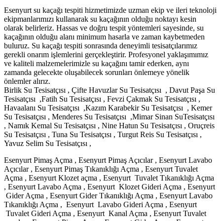
Esenyurt su kaçağı tespiti hizmetimizde uzman ekip ve ileri teknoloji
ekipmanlarımızı kullanarak su kaçağının olduğu noktayı kesin
olarak belirleriz. Hassas ve doğru tespit yöntemleri sayesinde, su
kaçağının olduğu alanı minimum hasarla ve zaman kaybetmeden
buluruz. Su kaçağı tespiti sonrasında deneyimli tesisatçılarımız
gerekli onarım işlemlerini gerçekleştirir. Profesyonel yaklaşımımız
ve kaliteli malzemelerimizle su kaçağını tamir ederken, aynı
zamanda gelecekte oluşabilecek sorunları önlemeye yönelik
önlemler alırız.
Birlik Su Tesisatçısı , Çifte Havuzlar Su Tesisatçısı , Davut Paşa Su
Tesisatçısı ,Fatih Su Tesisatçısı , Fevzi Çakmak Su Tesisatçısı ,
Havaalanı Su Tesisatçısı ,Kazım Karabekir Su Tesisatçısı , Kemer
Su Tesisatçısı , Menderes Su Tesisatçısı ,Mimar Sinan SuTesisatçısı
, Namık Kemal Su Tesisatçısı , Nine Hatun Su Tesisatçısı , Oruçreis
Su Tesisatçısı , Tuna Su Tesisatçısı , Turgut Reis Su Tesisatçısı ,
Yavuz Selim Su Tesisatçısı ,
Esenyurt Pimaş Açma , Esenyurt Pimaş Açıcılar , Esenyurt Lavabo
Açıcılar , Esenyurt Pimaş Tıkanıklığı Açma , Esenyurt Tuvalet
Açma , Esenyurt Klozet açma , Esenyurt Tuvalet Tıkanıklığı Açma
, Esenyurt Lavabo Açma , Esenyurt Klozet Gideri Açma , Esenyurt
Gider Açma , Esenyurt Gider Tıkanıklığı Açma , Esenyurt Lavabo
Tıkanıklığı Açma , Esenyurt Lavabo Gideri Açma , Esenyurt
Tuvalet Gideri Açma , Esenyurt Kanal Açma , Esenyurt Tuvalet