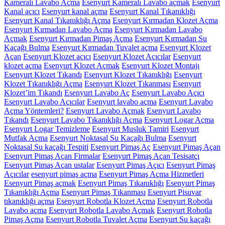
Kameralı Lavabo Açma
Esenyurt Kameralı Lavabo açmak
Esenyurt
Kanal açıcı
Esenyurt kanal açma
Esenyurt Kanal Tıkanıklığı
Esenyurt Kanal Tıkanıklığı Açma
Esenyurt Kırmadan Klozet Açma
Esenyurt Kırmadan Lavabo Açma
Esenyurt Kırmadan Lavabo
Açmak
Esenyurt Kırmadan Pimaş Açma
Esenyurt Kırmadan Su
Kaçağı Bulma
Esenyurt Kırmadan Tuvalet açma
Esenyurt Klozet
Açan
Esenyurt Klozet açıcı
Esenyurt Klozet Açıcılar
Esenyurt
klozet açma
Esenyurt Klozet Açmak
Esenyurt Klozet Montajı
Esenyurt Klozet Tıkandı
Esenyurt Klozet Tıkanıklığı
Esenyurt
Klozet Tıkanıklığı Açma
Esenyurt Klozet Tıkanması
Esenyurt
Klozet’im Tıkandı
Esenyurt Lavabo Aç
Esenyurt Lavabo Açıcı
Esenyurt Lavabo Açıcılar
Esenyurt lavabo açma
Esenyurt Lavabo
Açma Yöntemleri?
Esenyurt Lavabo Açmak
Esenyurt Lavabo
Tıkandı
Esenyurt Lavabo Tıkanıklığı Açma
Esenyurt Logar Açma
Esenyurt Logar Temizleme
Esenyurt Musluk Tamiri
Esenyurt
Mutfak Açma
Esenyurt Noktasal Su Kaçağı Bulma
Esenyurt
Noktasal Su kaçağı Tespiti
Esenyurt Pimaş Aç
Esenyurt Pimaş Açan
Esenyurt Pimaş Açan Firmalar
Esenyurt Pimaş Açan Tesisatçı
Esenyurt Pimaş Açan ustalar
Esenyurt Pimaş Açıcı
Esenyurt Pimaş
Açıcılar
esenyurt pimaş açma
Esenyurt Pimaş Açma Hizmetleri
Esenyurt Pimaş açmak
Esenyurt Pimaş Tıkanıklığı
Esenyurt Pimaş
Tıkanıklığı Açma
Esenyurt Pimaş Tıkanması
Esenyurt Pisuvar
tıkanıklığı açma
Esenyurt Robotla Klozet Açma
Esenyurt Robotla
Lavabo açma
Esenyurt Robotla Lavabo Açmak
Esenyurt Robotla
Pimaş Açma
Esenyurt Robotla Tuvalet Açma
Esenyurt Su kaçağı