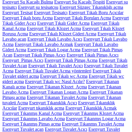
Esenyurt Su Kaçağı Bulma
Esenyurt Su Kaçağı Tespiti
Esenyurt su
tesisatçı
Esenyurt su tesisatçısı
Esenyurt Süzgeç Tıkanıklığı açma
Esenyurt Tesisat
Esenyurt Tesisatçı
Esenyurt Tıkalı Boru Açıcılar
Esenyurt Tıkalı boru Açma
Esenyurt Tıkalı Boruları Açma
Esenyurt
Tıkalı Gider Açıcı
Esenyurt Tıkalı Gider Açma
Esenyurt Tıkalı
Kanal Açma
Esenyurt Tıkalı Klozet Açma
Esenyurt Tıkalı Klozet
Borusu Açma
Esenyurt Tıkalı Klozet Gideri Açma
Esenyurt Tıkalı
Lavabo açan
Esenyurt Tıkalı Lavabo Açıcı
Esenyurt Tıkalı Lavabo
Açma
Esenyurt Tıkalı Lavabo Açmak
Esenyurt Tıkalı Lavabo
Gideri Açma
Esenyurt Tıkalı Logar Açma
Esenyurt Tıkalı Pimaş
Açan
Esenyurt Tıkalı Pimaş Açıcı
Esenyurt Tıkalı Pimaş Açıcı
Esenyurt Pimaş Açıcı
Esenyurt Tıkalı Pimaş Açma
Esenyurt Tıkalı
Tuvalet Açan
Esenyurt Tıkalı Tuvalet Açıcı
Esenyurt Tıkalı Tuvalet
Açma
Esenyurt Tıkalı Tuvalet Açma yöntemleri
Esenyurt Tıkalı
Tuvalet gideri açma
Esenyurt Tıkalı wc Açma
Esenyurt Tıkalı wc
gideri açma
Esenyurt Tıkalı wc Nasıl Açılır?
Esenyurt Tıkanan
Kanalı açma
Esenyurt Tıkanan Klozet Açma
Esenyurt Tıkanan
Lavabo Açma
Esenyurt Tıkanan Logarı Açma
Esenyurt Tıkanan
Pimaşı açma
Esenyurt Tıkanan Tuvalet Açma
Esenyurt Tıkanan
tuvaleti Açma
Esenyurt Tıkanıklık Açıcı
Esenyurt Tıkanıklık
Açıcılar
Esenyurt tıkanıklık açma
Esenyurt Tıkanıklık Açmak
Esenyurt Tıkanmış Kanal Açma
Esenyurt Tıkanmış Klozet Açma
Esenyurt Tıkanmış Lavabo Açma
Esenyurt Tıkanmış Logar Açma
Esenyurt Tıkanmış Pimaş açma
Esenyurt Tıkanmış Tuvalet Açma
Esenyurt Tuvalet açan
Esenyurt Tuvalet Açıcı
Esenyurt Tuvalet