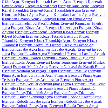
Gider Açma
Esenyurt Kameralı Lavabo Açma
Esenyurt Kameralı
Lavabo açmak
Esenyurt Kanal açıcı
Esenyurt kanal açma
Esenyurt
Kanal Tıkanıklığı
Esenyurt Kanal Tıkanıklığı Açma
Esenyurt
Kırmadan Klozet Açma
Esenyurt Kırmadan Lavabo Açma
Esenyurt
Kırmadan Lavabo Açmak
Esenyurt Kırmadan Pimaş Açma
Esenyurt Kırmadan Su Kaçağı Bulma
Esenyurt Kırmadan Tuvalet
açma
Esenyurt Klozet Açan
Esenyurt Klozet açıcı
Esenyurt Klozet
Açıcılar
Esenyurt klozet açma
Esenyurt Klozet Açmak
Esenyurt
Klozet Montajı
Esenyurt Klozet Tıkandı
Esenyurt Klozet
Tıkanıklığı
Esenyurt Klozet Tıkanıklığı Açma
Esenyurt Klozet
Tıkanması
Esenyurt Klozet’im Tıkandı
Esenyurt Lavabo Aç
Esenyurt Lavabo Açıcı
Esenyurt Lavabo Açıcılar
Esenyurt lavabo
açma
Esenyurt Lavabo Açma Yöntemleri?
Esenyurt Lavabo Açmak
Esenyurt Lavabo Tıkandı
Esenyurt Lavabo Tıkanıklığı Açma
Esenyurt Logar Açma
Esenyurt Logar Temizleme
Esenyurt Musluk
Tamiri
Esenyurt Mutfak Açma
Esenyurt Noktasal Su Kaçağı Bulma
Esenyurt Noktasal Su kaçağı Tespiti
Esenyurt Pimaş Aç
Esenyurt
Pimaş Açan
Esenyurt Pimaş Açan Firmalar
Esenyurt Pimaş Açan
Tesisatçı
Esenyurt Pimaş Açan ustalar
Esenyurt Pimaş Açıcı
Esenyurt Pimaş Açıcılar
esenyurt pimaş açma
Esenyurt Pimaş Açma
Hizmetleri
Esenyurt Pimaş açmak
Esenyurt Pimaş Tıkanıklığı
Esenyurt Pimaş Tıkanıklığı Açma
Esenyurt Pimaş Tıkanması
Esenyurt Pisuvar tıkanıklığı açma
Esenyurt Robotla Klozet Açma
Esenyurt Robotla Lavabo açma
Esenyurt Robotla Lavabo Açmak
Esenyurt Robotla Pimaş Açma
Esenyurt Robotla Tuvalet Açma