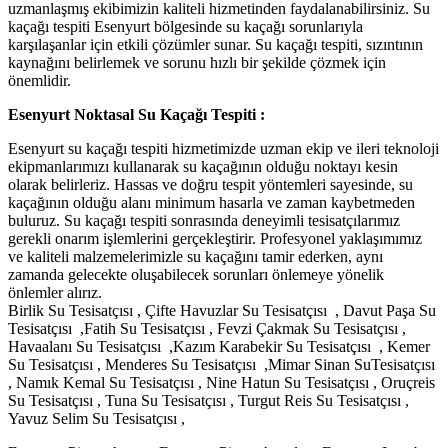
uzmanlaşmış ekibimizin kaliteli hizmetinden faydalanabilirsiniz. Su
kaçağı tespiti Esenyurt bölgesinde su kaçağı sorunlarıyla
karşılaşanlar için etkili çözümler sunar. Su kaçağı tespiti, sızıntının
kaynağını belirlemek ve sorunu hızlı bir şekilde çözmek için
önemlidir.
Esenyurt Noktasal Su Kaçağı Tespiti :
Esenyurt su kaçağı tespiti hizmetimizde uzman ekip ve ileri teknoloji
ekipmanlarımızı kullanarak su kaçağının olduğu noktayı kesin
olarak belirleriz. Hassas ve doğru tespit yöntemleri sayesinde, su
kaçağının olduğu alanı minimum hasarla ve zaman kaybetmeden
buluruz. Su kaçağı tespiti sonrasında deneyimli tesisatçılarımız
gerekli onarım işlemlerini gerçekleştirir. Profesyonel yaklaşımımız
ve kaliteli malzemelerimizle su kaçağını tamir ederken, aynı
zamanda gelecekte oluşabilecek sorunları önlemeye yönelik
önlemler alırız.
Birlik Su Tesisatçısı , Çifte Havuzlar Su Tesisatçısı , Davut Paşa Su
Tesisatçısı ,Fatih Su Tesisatçısı , Fevzi Çakmak Su Tesisatçısı ,
Havaalanı Su Tesisatçısı ,Kazım Karabekir Su Tesisatçısı , Kemer
Su Tesisatçısı , Menderes Su Tesisatçısı ,Mimar Sinan SuTesisatçısı
, Namık Kemal Su Tesisatçısı , Nine Hatun Su Tesisatçısı , Oruçreis
Su Tesisatçısı , Tuna Su Tesisatçısı , Turgut Reis Su Tesisatçısı ,
Yavuz Selim Su Tesisatçısı ,