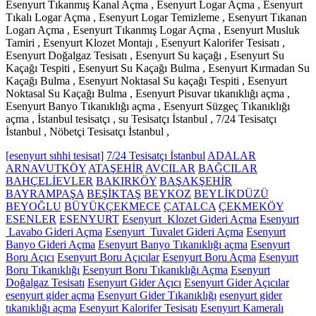
Esenyurt Tıkanmış Kanal Açma , Esenyurt Logar Açma , Esenyurt
Tıkalı Logar Açma , Esenyurt Logar Temizleme , Esenyurt Tıkanan
Logarı Açma , Esenyurt Tıkanmış Logar Açma , Esenyurt Musluk
Tamiri , Esenyurt Klozet Montajı , Esenyurt Kalorifer Tesisatı ,
Esenyurt Doğalgaz Tesisatı , Esenyurt Su kaçağı , Esenyurt Su
Kaçağı Tespiti , Esenyurt Su Kaçağı Bulma , Esenyurt Kırmadan Su
Kaçağı Bulma , Esenyurt Noktasal Su kaçağı Tespiti , Esenyurt
Noktasal Su Kaçağı Bulma , Esenyurt Pisuvar tıkanıklığı açma ,
Esenyurt Banyo Tıkanıklığı açma , Esenyurt Süzgeç Tıkanıklığı
açma , İstanbul tesisatçı , su Tesisatçı İstanbul , 7/24 Tesisatçı
İstanbul , Nöbetçi Tesisatçı İstanbul ,
[esenyurt sıhhi tesisat]
7/24 Tesisatçı İstanbul
ADALAR
ARNAVUTKÖY
ATAŞEHİR
AVCILAR
BAĞCILAR
BAHÇELİEVLER
BAKIRKÖY
BAŞAKŞEHİR
BAYRAMPAŞA
BEŞİKTAŞ
BEYKOZ
BEYLİKDÜZÜ
BEYOĞLU
BÜYÜKÇEKMECE
ÇATALCA
ÇEKMEKÖY
ESENLER
ESENYURT
Esenyurt Klozet Gideri Açma
Esenyurt
Lavabo Gideri Açma
Esenyurt Tuvalet Gideri Açma
Esenyurt
Banyo Gideri Açma
Esenyurt Banyo Tıkanıklığı açma
Esenyurt
Boru Açıcı
Esenyurt Boru Açıcılar
Esenyurt Boru Açma
Esenyurt
Boru Tıkanıklığı
Esenyurt Boru Tıkanıklığı Açma
Esenyurt
Doğalgaz Tesisatı
Esenyurt Gider Açıcı
Esenyurt Gider Açıcılar
esenyurt gider açma
Esenyurt Gider Tıkanıklığı
esenyurt gider
tıkanıklığı açma
Esenyurt Kalorifer Tesisatı
Esenyurt Kameralı