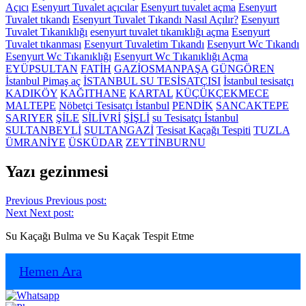
Açıcı
Esenyurt Tuvalet açıcılar
Esenyurt tuvalet açma
Esenyurt
Tuvalet tıkandı
Esenyurt Tuvalet Tıkandı Nasıl Açılır?
Esenyurt
Tuvalet Tıkanıklığı
esenyurt tuvalet tıkanıklığı açma
Esenyurt
Tuvalet tıkanması
Esenyurt Tuvaletim Tıkandı
Esenyurt Wc Tıkandı
Esenyurt Wc Tıkanıklığı
Esenyurt Wc Tıkanıklığı Açma
EYÜPSULTAN
FATİH
GAZİOSMANPAŞA
GÜNGÖREN
İstanbul Pimaş aç
İSTANBUL SU TESİSATÇISI
İstanbul tesisatçı
KADIKÖY
KAĞITHANE
KARTAL
KÜÇÜKÇEKMECE
MALTEPE
Nöbetçi Tesisatçı İstanbul
PENDİK
SANCAKTEPE
SARIYER
ŞİLE
SİLİVRİ
ŞİŞLİ
su Tesisatçı İstanbul
SULTANBEYLİ
SULTANGAZİ
Tesisat Kaçağı Tespiti
TUZLA
ÜMRANİYE
ÜSKÜDAR
ZEYTİNBURNU
Yazı gezinmesi
Previous
Previous post:
Next
Next post:
Su Kaçağı Bulma ve Su Kaçak Tespit Etme
Hemen Ara