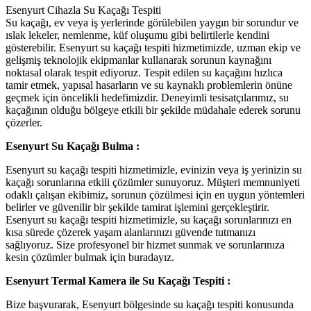
Esenyurt Cihazla Su Kaçağı Tespiti
Su kaçağı, ev veya iş yerlerinde görülebilen yaygın bir sorundur ve
ıslak lekeler, nemlenme, küf oluşumu gibi belirtilerle kendini
gösterebilir. Esenyurt su kaçağı tespiti hizmetimizde, uzman ekip ve
gelişmiş teknolojik ekipmanlar kullanarak sorunun kaynağını
noktasal olarak tespit ediyoruz. Tespit edilen su kaçağını hızlıca
tamir etmek, yapısal hasarların ve su kaynaklı problemlerin önüne
geçmek için öncelikli hedefimizdir. Deneyimli tesisatçılarımız, su
kaçağının olduğu bölgeye etkili bir şekilde müdahale ederek sorunu
çözerler.
Esenyurt Su Kaçağı Bulma :
Esenyurt su kaçağı tespiti hizmetimizle, evinizin veya iş yerinizin su
kaçağı sorunlarına etkili çözümler sunuyoruz. Müşteri memnuniyeti
odaklı çalışan ekibimiz, sorunun çözülmesi için en uygun yöntemleri
belirler ve güvenilir bir şekilde tamirat işlemini gerçekleştirir.
Esenyurt su kaçağı tespiti hizmetimizle, su kaçağı sorunlarınızı en
kısa sürede çözerek yaşam alanlarınızı güvende tutmanızı
sağlıyoruz. Size profesyonel bir hizmet sunmak ve sorunlarınıza
kesin çözümler bulmak için buradayız.
Esenyurt Termal Kamera ile Su Kaçağı Tespiti :
Bize başvurarak, Esenyurt bölgesinde su kaçağı tespiti konusunda