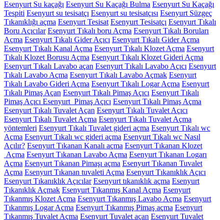
Esenyurt Su kaçağı
Esenyurt Su Kaçağı Bulma
Esenyurt Su Kaçağı
Tespiti
Esenyurt su tesisatçı
Esenyurt su tesisatçısı
Esenyurt Süzgeç
Tıkanıklığı açma
Esenyurt Tesisat
Esenyurt Tesisatçı
Esenyurt Tıkalı
Boru Açıcılar
Esenyurt Tıkalı boru Açma
Esenyurt Tıkalı Boruları
Açma
Esenyurt Tıkalı Gider Açıcı
Esenyurt Tıkalı Gider Açma
Esenyurt Tıkalı Kanal Açma
Esenyurt Tıkalı Klozet Açma
Esenyurt
Tıkalı Klozet Borusu Açma
Esenyurt Tıkalı Klozet Gideri Açma
Esenyurt Tıkalı Lavabo açan
Esenyurt Tıkalı Lavabo Açıcı
Esenyurt
Tıkalı Lavabo Açma
Esenyurt Tıkalı Lavabo Açmak
Esenyurt
Tıkalı Lavabo Gideri Açma
Esenyurt Tıkalı Logar Açma
Esenyurt
Tıkalı Pimaş Açan
Esenyurt Tıkalı Pimaş Açıcı
Esenyurt Tıkalı
Pimaş Açıcı Esenyurt Pimaş Açıcı
Esenyurt Tıkalı Pimaş Açma
Esenyurt Tıkalı Tuvalet Açan
Esenyurt Tıkalı Tuvalet Açıcı
Esenyurt Tıkalı Tuvalet Açma
Esenyurt Tıkalı Tuvalet Açma
yöntemleri
Esenyurt Tıkalı Tuvalet gideri açma
Esenyurt Tıkalı wc
Açma
Esenyurt Tıkalı wc gideri açma
Esenyurt Tıkalı wc Nasıl
Açılır?
Esenyurt Tıkanan Kanalı açma
Esenyurt Tıkanan Klozet
Açma
Esenyurt Tıkanan Lavabo Açma
Esenyurt Tıkanan Logarı
Açma
Esenyurt Tıkanan Pimaşı açma
Esenyurt Tıkanan Tuvalet
Açma
Esenyurt Tıkanan tuvaleti Açma
Esenyurt Tıkanıklık Açıcı
Esenyurt Tıkanıklık Açıcılar
Esenyurt tıkanıklık açma
Esenyurt
Tıkanıklık Açmak
Esenyurt Tıkanmış Kanal Açma
Esenyurt
Tıkanmış Klozet Açma
Esenyurt Tıkanmış Lavabo Açma
Esenyurt
Tıkanmış Logar Açma
Esenyurt Tıkanmış Pimaş açma
Esenyurt
Tıkanmış Tuvalet Açma
Esenyurt Tuvalet açan
Esenyurt Tuvalet