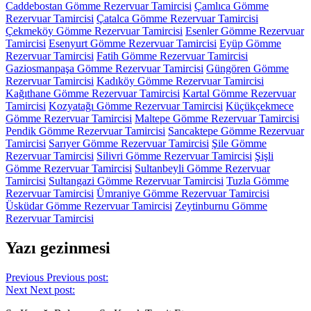
Caddebostan Gömme Rezervuar Tamircisi
Çamlıca Gömme
Rezervuar Tamircisi
Çatalca Gömme Rezervuar Tamircisi
Çekmeköy Gömme Rezervuar Tamircisi
Esenler Gömme Rezervuar
Tamircisi
Esenyurt Gömme Rezervuar Tamircisi
Eyüp Gömme
Rezervuar Tamircisi
Fatih Gömme Rezervuar Tamircisi
Gaziosmanpaşa Gömme Rezervuar Tamircisi
Güngören Gömme
Rezervuar Tamircisi
Kadıköy Gömme Rezervuar Tamircisi
Kağıthane Gömme Rezervuar Tamircisi
Kartal Gömme Rezervuar
Tamircisi
Kozyatağı Gömme Rezervuar Tamircisi
Küçükçekmece
Gömme Rezervuar Tamircisi
Maltepe Gömme Rezervuar Tamircisi
Pendik Gömme Rezervuar Tamircisi
Sancaktepe Gömme Rezervuar
Tamircisi
Sarıyer Gömme Rezervuar Tamircisi
Şile Gömme
Rezervuar Tamircisi
Silivri Gömme Rezervuar Tamircisi
Şişli
Gömme Rezervuar Tamircisi
Sultanbeyli Gömme Rezervuar
Tamircisi
Sultangazi Gömme Rezervuar Tamircisi
Tuzla Gömme
Rezervuar Tamircisi
Ümraniye Gömme Rezervuar Tamircisi
Üsküdar Gömme Rezervuar Tamircisi
Zeytinburnu Gömme
Rezervuar Tamircisi
Yazı gezinmesi
Previous
Previous post:
Next
Next post: