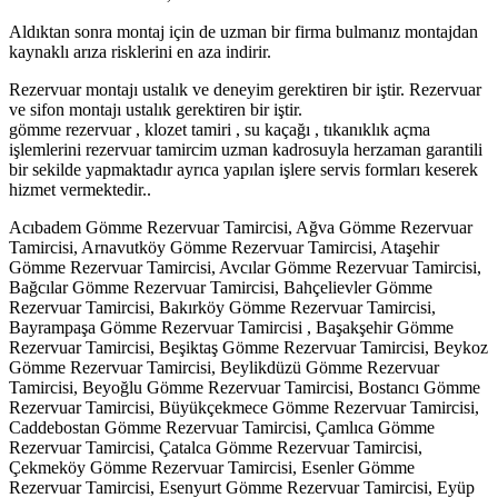
Aldıktan sonra montaj için de uzman bir firma bulmanız montajdan
kaynaklı arıza risklerini en aza indirir.
Rezervuar montajı ustalık ve deneyim gerektiren bir iştir. Rezervuar
ve sifon montajı ustalık gerektiren bir iştir.
gömme rezervuar , klozet tamiri , su kaçağı , tıkanıklık açma
işlemlerini rezervuar tamircim uzman kadrosuyla herzaman garantili
bir sekilde yapmaktadır ayrıca yapılan işlere servis formları keserek
hizmet vermektedir..
Acıbadem Gömme Rezervuar Tamircisi, Ağva Gömme Rezervuar
Tamircisi, Arnavutköy Gömme Rezervuar Tamircisi, Ataşehir
Gömme Rezervuar Tamircisi, Avcılar Gömme Rezervuar Tamircisi,
Bağcılar Gömme Rezervuar Tamircisi, Bahçelievler Gömme
Rezervuar Tamircisi, Bakırköy Gömme Rezervuar Tamircisi,
Bayrampaşa Gömme Rezervuar Tamircisi , Başakşehir Gömme
Rezervuar Tamircisi, Beşiktaş Gömme Rezervuar Tamircisi, Beykoz
Gömme Rezervuar Tamircisi, Beylikdüzü Gömme Rezervuar
Tamircisi, Beyoğlu Gömme Rezervuar Tamircisi, Bostancı Gömme
Rezervuar Tamircisi, Büyükçekmece Gömme Rezervuar Tamircisi,
Caddebostan Gömme Rezervuar Tamircisi, Çamlıca Gömme
Rezervuar Tamircisi, Çatalca Gömme Rezervuar Tamircisi,
Çekmeköy Gömme Rezervuar Tamircisi, Esenler Gömme
Rezervuar Tamircisi, Esenyurt Gömme Rezervuar Tamircisi, Eyüp