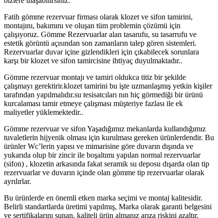
bizlere ulaşabilirsiniz.
Fatih gömme rezervuar firması olarak klozet ve sifon tamirini,
montajını, bakımını ve oluşan tüm problemin çözümü için
çalışıyoruz. Gömme Rezervuarlar alan tasarufu, su tasarrufu ve
estetik görüntü açısından son zamanların talep gören sistemleri.
Rezervuarlar duvar içine gizlendikleri için çıkabilecek sorunlara
karşı bir klozet ve sifon tamircisine ihtiyaç duyulmaktadır..
Gömme rezervuar montajı ve tamiri oldukca titiz bir şekilde
çalışmayı gerektirir.klozet tamirini bu işte uzmanlaşmış yetkin kişiler
tarafından yapılmalıdır.su tesisatcıları nın hiç görmediği bir ürünü
kurcalaması tamir etmeye çalışması müşteriye fazlası ile ek
maliyetler yüklemektedir..
Gömme rezervuar ve sifon Yaşadığımız mekanlarda kullandığımız
tuvaletlerin hijyenik olması için kurulması gereken ürünlerdendir. Bu
ürünler Wc’lerin yapısı ve mimarisine göre duvarın dışında ve
yukarıda olup bir zincir ile boşaltımı yapılan normal rezervuarlar
(sifon) , klozetin arkasında fakat seramik su deposu dışarda olan tip
rezervuarlar ve duvarın içinde olan gömme tip rezervuarlar olarak
ayrılırlar.
Bu ürünlerde en önemli etken marka seçimi ve montaj kalitesidir.
Belirli standartlarda üretimi yapılmış, Marka olarak garanti belgesini
ve sertifikalarını sunan, kaliteli ürün almanız arıza riskini azaltır.