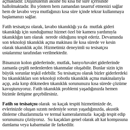
açmaktadır. Düşünülenin aksine bu kısa bir süre içerisinde
hallolmaktadır. Bu yöntem hem zamandan tasarruf etmenizi sağlar
hem de lavabo veya mutfağınızı kısa süre içinde tekrar kullanmaya
başlamanızı sağlar.
Fatih tesisatçısı olarak, lavabo tıkanıklığı ya da mutfak gideri
tıkanıklığı için sunduğumuz hizmet özel bir kamera yardımıyla
tıkanıklığın tam olarak nerede olduğunu tespit ederiz. Devamında
son teknoloji tıkanıklık açma makinası ile kısa sürede ve kesin
olarak tıkanıklık açılır. Hizmetimiz deneyimli su tesisatçısı
ustalarımız tarafından verilmektedir.
Binanızın kolon giderlerinde, mutfak, banyo/tuvalet giderlerinde
zamanla çeşitli nedenlerden tıkanmalar oluşabilir. Bunlar sizin için
büyük sorunlar teşkil edebilir. Su tesisatçısı olarak bizler giderlerdeki
bu tıkanıklıkları son teknoloji robotlu tıkanıklık açma makinalarıyla
açıp, asla kırıp dökmeden tıkanıklık sorununuzu kısa sürede çözüme
kavuşturuyoruz. Fatih tıkanıklık problemi yaşadığınızda hemen
bizimle iletişime geçebilirsiniz.
Fatih su tesisatçısı
olarak su kaçak tespiti hizmetimizde de,
evlerinizde oluşan sızıntı nedeniyle sorun yaşadığınızda, akustik
dinleme cihazlarımızla ve termal kameralarımızla kaçağı tespit edip
sorununuzu çözüyoruz. Su kaçakları genel olarak alt kat komşusuna
damlama veya kabarmalar ile farkedilir.