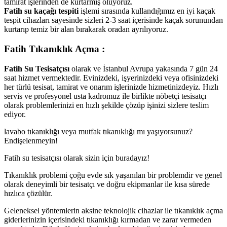
tamirat işlerinden de kurtarmış oluyoruz.
Fatih su kaçağı tespiti
işlemi sırasında kullandığımız en iyi kaçak
tespit cihazları sayesinde sizleri 2-3 saat içerisinde kaçak sorunundan
kurtarıp temiz bir alan bırakarak oradan ayrılıyoruz.
Fatih Tıkanıklık Açma :
Fatih Su Tesisatçısı
olarak ve İstanbul Avrupa yakasında 7 gün 24
saat hizmet vermektedir. Evinizdeki, işyerinizdeki veya ofisinizdeki
her türlü tesisat, tamirat ve onarım işlerinizde hizmetinizdeyiz. Hızlı
servis ve profesyonel usta kadromuz ile birlikte nöbetçi tesisatçı
olarak problemlerinizi en hızlı şekilde çözüp işinizi sizlere teslim
ediyor.
lavabo tıkanıklığı veya mutfak tıkanıklığı mı yaşıyorsunuz?
Endişelenmeyin!
Fatih su tesisatçısı olarak sizin için buradayız!
Tıkanıklık problemi çoğu evde sık yaşanılan bir problemdir ve genel
olarak deneyimli bir tesisatçı ve doğru ekipmanlar ile kısa sürede
hızlıca çözülür.
Geleneksel yöntemlerin aksine teknolojik cihazlar ile tıkanıklık açma
giderlerinizin içerisindeki tıkanıklığı kırmadan ve zarar vermeden