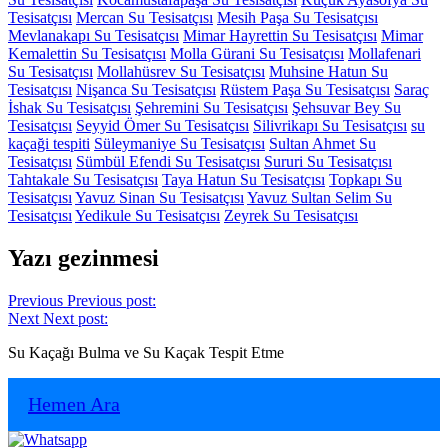
Tesisatçısı
Mercan Su Tesisatçısı
Mesih Paşa Su Tesisatçısı
Mevlanakapı Su Tesisatçısı
Mimar Hayrettin Su Tesisatçısı
Mimar
Kemalettin Su Tesisatçısı
Molla Gürani Su Tesisatçısı
Mollafenari
Su Tesisatçısı
Mollahüsrev Su Tesisatçısı
Muhsine Hatun Su
Tesisatçısı
Nişanca Su Tesisatçısı
Rüstem Paşa Su Tesisatçısı
Saraç
İshak Su Tesisatçısı
Şehremini Su Tesisatçısı
Şehsuvar Bey Su
Tesisatçısı
Seyyid Ömer Su Tesisatçısı
Silivrikapı Su Tesisatçısı
su
kaçaği tespiti
Süleymaniye Su Tesisatçısı
Sultan Ahmet Su
Tesisatçısı
Sümbül Efendi Su Tesisatçısı
Sururi Su Tesisatçısı
Tahtakale Su Tesisatçısı
Taya Hatun Su Tesisatçısı
Topkapı Su
Tesisatçısı
Yavuz Sinan Su Tesisatçısı
Yavuz Sultan Selim Su
Tesisatçısı
Yedikule Su Tesisatçısı
Zeyrek Su Tesisatçısı
Yazı gezinmesi
Previous
Previous post:
Next
Next post:
Su Kaçağı Bulma ve Su Kaçak Tespit Etme
Hemen Ara