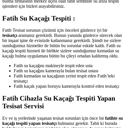
bulma firmasının merkez ilçesi olan fatih semtinde su arıza tespiti
işlemleri için bizleri arayabilirsiniz.
Fatih Su Kaçağı Tespiti :
Fatih Tesisat sorunun çözümü için önceleri günlerce iyi bir
tesisatçı
aramanız gerekirdi. Bunun yanında günlerce sürecek olan
bir inşaat işine de evinizde katlanmanız gerekirdi. Şimdi ise sizlere
sunduğumuz hizmetler ile bütün bu sorunlar eskide kaldı. Fatih su
kaçağı tespiti hizmeti ile birlikte sizlere sunduğumuz kırmadan su
kaçağı bulma uygulaması bütün bu çileyi ortadan kaldırmış oldu.
Fatih su kaçağını makineyle tespit eden usta
Fatih su kaçağını kamerayla bulan tesisat ustası
Fatih kırmadan su kaçağının yerini tespit eden Fatih’teki
tesisatçı
Fatih kaçak yapan boruyu kamerayla kontrol eden tesisatçı
Fatih Cihazla Su Kaçağı Tespiti Yapan
Tesisat Servisi
Ev ve iş yerlerinde yaşanan tesisat sorunları için önce bir
fatihte su
kaçağı tespiti yapan tesisatçı
bulmanız gerekir. Tabii ki burada