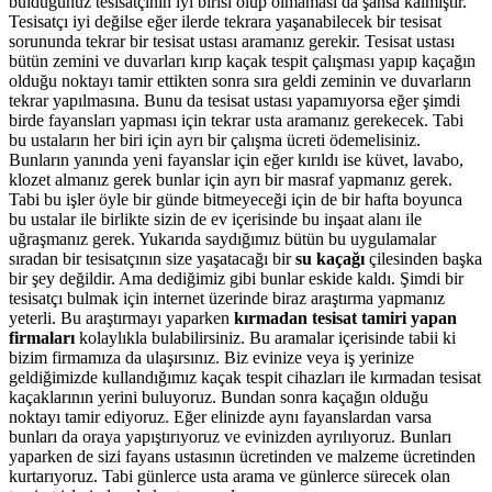
bulduğunuz tesisatçının iyi birisi olup olmaması da şansa kalmıştır.
Tesisatçı iyi değilse eğer ilerde tekrara yaşanabilecek bir tesisat
sorununda tekrar bir tesisat ustası aramanız gerekir. Tesisat ustası
bütün zemini ve duvarları kırıp kaçak tespit çalışması yapıp kaçağın
olduğu noktayı tamir ettikten sonra sıra geldi zeminin ve duvarların
tekrar yapılmasına. Bunu da tesisat ustası yapamıyorsa eğer şimdi
birde fayansları yapması için tekrar usta aramanız gerekecek. Tabi
bu ustaların her biri için ayrı bir çalışma ücreti ödemelisiniz.
Bunların yanında yeni fayanslar için eğer kırıldı ise küvet, lavabo,
klozet almanız gerek bunlar için ayrı bir masraf yapmanız gerek.
Tabi bu işler öyle bir günde bitmeyeceği için de bir hafta boyunca
bu ustalar ile birlikte sizin de ev içerisinde bu inşaat alanı ile
uğraşmanız gerek. Yukarıda saydığımız bütün bu uygulamalar
sıradan bir tesisatçının size yaşatacağı bir
su kaçağı
çilesinden başka
bir şey değildir. Ama dediğimiz gibi bunlar eskide kaldı. Şimdi bir
tesisatçı bulmak için internet üzerinde biraz araştırma yapmanız
yeterli. Bu araştırmayı yaparken
kırmadan tesisat tamiri yapan
firmaları
kolaylıkla bulabilirsiniz. Bu aramalar içerisinde tabii ki
bizim firmamıza da ulaşırsınız. Biz evinize veya iş yerinize
geldiğimizde kullandığımız kaçak tespit cihazları ile kırmadan tesisat
kaçaklarının yerini buluyoruz. Bundan sonra kaçağın olduğu
noktayı tamir ediyoruz. Eğer elinizde aynı fayanslardan varsa
bunları da oraya yapıştırıyoruz ve evinizden ayrılıyoruz. Bunları
yaparken de sizi fayans ustasının ücretinden ve malzeme ücretinden
kurtarıyoruz. Tabi günlerce usta arama ve günlerce sürecek olan