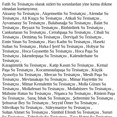
Fatih Su Tesisatçısı olarak sizleri bu sorunlardan yine kırma dökme
olmadan kurtarıyoruz.
Aksaray Su Tesisatçısı , Akşemsettin Su Tesisatçısı , Alemdar Su
Tesisatçısı , Ali Kuşçu Su Tesisatçısı , Atikali Su Tesisatçısı ,
Ayvansaray Su Tesisatçısı , Balabanağa Su Tesisatçısı , Balat Su
Tesisatçısı , Beyazıt Su Tesisatçısı , Binbirdirek Su Tesisatçısı ,
Cankurtaran Su Tesisatçısı , Cerrahpaşa Su Tesisatçısı , Cibali Su
Tesisatçısı , Demirtaş Su Tesisatçısı , Dervişali Su Tesisatçısı ,
Emin Sinan Su Tesisatçısı , Hacı Kadın Su Tesisatçısı , Haseki
Sultan Su Tesisatçısı , Hırka-İ Şerif Su Tesisatçısı , Hobyar Su
Tesisatçısı , Hoca Gıyasettin Su Tesisatçısı , Hoca Paşa Su
Tesisatçısı , İskenderpaşa Su Tesisatçısı , Kalenderhane Su
Tesisatçısı ,
Karagümrük Su Tesisatçısı , Katip Kasım Su Tesisatçısı , Kemal
Paşa Su Tesisatçısı , Kocamustafapaşa Su Tesisatçısı , Küçük
Ayasofya Su Tesisatçısı , Mercan Su Tesisatçısı , Mesih Paşa Su
Tesisatçısı , Mevlanakapı Su Tesisatçısı , Mimar Hayrettin Su
Tesisatçısı , Mimar Kemalettin Su Tesisatçısı , Molla Gürani Su
Tesisatçısı , Mollafenari Su Tesisatçısı , Mollahüsrev Su Tesisatçısı ,
Muhsine Hatun Su Tesisatçısı , Nişanca Su Tesisatçısı , Rüstem Paşa
Su Tesisatçısı , Saraç İshak Su Tesisatçısı , Şehremini Su Tesisatçısı ,
Şehsuvar Bey Su Tesisatçısı , Seyyid Ömer Su Tesisatçısı ,
Silivrikapı Su Tesisatçısı , Süleymaniye Su Tesisatçısı ,
Sultan Ahmet Su Tesisatçısı , Sümbül Efendi Su Tesisatçısı , Sururi
Su Tesisatçısı , Tahtakale Su Tesisatçısı , Taya Hatun Su Tesisatçısı ,