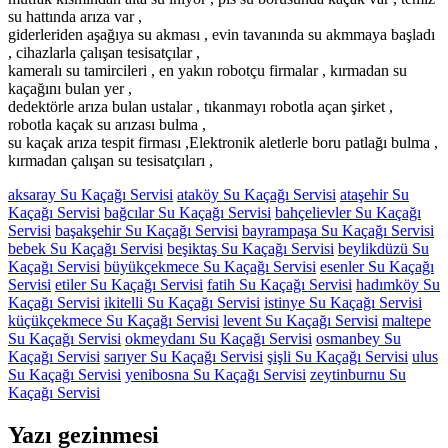
su hattında arıza var ,
giderleriden aşağıya su akması , evin tavanında su akmmaya başladı
, cihazlarla çalışan tesisatçılar ,
kameralı su tamircileri , en yakın robotçu firmalar , kırmadan su
kaçağını bulan yer ,
dedektörle arıza bulan ustalar , tıkanmayı robotla açan şirket ,
robotla kaçak su arızası bulma ,
su kaçak arıza tespit firması ,Elektronik aletlerle boru patlağı bulma ,
kırmadan çalışan su tesisatçıları ,
aksaray Su Kaçağı Servisi
ataköy Su Kaçağı Servisi
ataşehir Su
Kaçağı Servisi
bağcılar Su Kaçağı Servisi
bahçelievler Su Kaçağı
Servisi
başakşehir Su Kaçağı Servisi
bayrampaşa Su Kaçağı Servisi
bebek Su Kaçağı Servisi
beşiktaş Su Kaçağı Servisi
beylikdüzü Su
Kaçağı Servisi
büyükçekmece Su Kaçağı Servisi
esenler Su Kaçağı
Servisi
etiler Su Kaçağı Servisi
fatih Su Kaçağı Servisi
hadımköy Su
Kaçağı Servisi
ikitelli Su Kaçağı Servisi
istinye Su Kaçağı Servisi
küçükçekmece Su Kaçağı Servisi
levent Su Kaçağı Servisi
maltepe
Su Kaçağı Servisi
okmeydanı Su Kaçağı Servisi
osmanbey Su
Kaçağı Servisi
sarıyer Su Kaçağı Servisi
şişli Su Kaçağı Servisi
ulus
Su Kaçağı Servisi
yenibosna Su Kaçağı Servisi
zeytinburnu Su
Kaçağı Servisi
Yazı gezinmesi