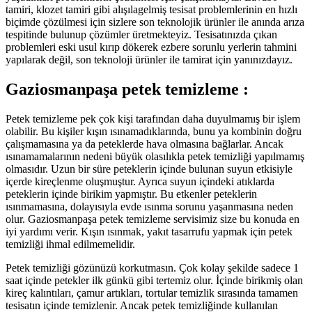
tamiri, klozet tamiri gibi alışılagelmiş tesisat problemlerinin en hızlı
biçimde çözülmesi için sizlere son teknolojik ürünler ile anında arıza
tespitinde bulunup çözümler üretmekteyiz. Tesisatınızda çıkan
problemleri eski usul kırıp dökerek ezbere sorunlu yerlerin tahmini
yapılarak değil, son teknoloji ürünler ile tamirat için yanınızdayız.
Gaziosmanpaşa petek temizleme :
Petek temizleme pek çok kişi tarafından daha duyulmamış bir işlem
olabilir. Bu kişiler kışın ısınamadıklarında, bunu ya kombinin doğru
çalışmamasına ya da peteklerde hava olmasına bağlarlar. Ancak
ısınamamalarının nedeni büyük olasılıkla petek temizliği yapılmamış
olmasıdır. Uzun bir süre peteklerin içinde bulunan suyun etkisiyle
içerde kireçlenme oluşmuştur. Ayrıca suyun içindeki atıklarda
peteklerin içinde birikim yapmıştır. Bu etkenler peteklerin
ısınmamasına, dolayısıyla evde ısınma sorunu yaşanmasına neden
olur. Gaziosmanpaşa petek temizleme servisimiz size bu konuda en
iyi yardımı verir. Kışın ısınmak, yakıt tasarrufu yapmak için petek
temizliği ihmal edilmemelidir.
Petek temizliği gözünüzü korkutmasın. Çok kolay şekilde sadece 1
saat içinde petekler ilk günkü gibi tertemiz olur. İçinde birikmiş olan
kireç kalıntıları, çamur artıkları, tortular temizlik sırasında tamamen
tesisatın içinde temizlenir. Ancak petek temizliğinde kullanılan