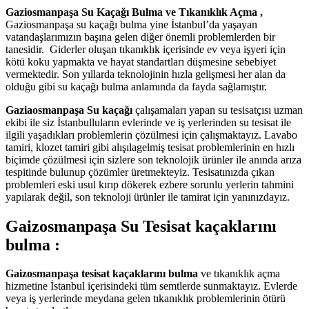
Gaziosmanpaşa Su Kaçağı Bulma ve Tıkanıklık Açma ,
Gaziosmanpaşa su kaçağı bulma yine İstanbul’da yaşayan
vatandaşlarımızın başına gelen diğer önemli problemlerden bir
tanesidir. Giderler oluşan tıkanıklık içerisinde ev veya işyeri için
kötü koku yapmakta ve hayat standartları düşmesine sebebiyet
vermektedir. Son yıllarda teknolojinin hızla gelişmesi her alan da
olduğu gibi su kaçağı bulma anlamında da fayda sağlamıştır.
Gaziaosmanpaşa Su kaçağı
çalışamaları yapan su tesisatçısı uzman
ekibi ile siz İstanbulluların evlerinde ve iş yerlerinden su tesisat ile
ilgili yaşadıkları problemlerin çözülmesi için çalışmaktayız. Lavabo
tamiri, klozet tamiri gibi alışılagelmiş tesisat problemlerinin en hızlı
biçimde çözülmesi için sizlere son teknolojik ürünler ile anında arıza
tespitinde bulunup çözümler üretmekteyiz. Tesisatınızda çıkan
problemleri eski usul kırıp dökerek ezbere sorunlu yerlerin tahmini
yapılarak değil, son teknoloji ürünler ile tamirat için yanınızdayız.
Gaizosmanpaşa Su Tesisat kaçaklarını
bulma
:
Gaizosmanpaşa tesisat kaçaklarını bulma
ve tıkanıklık açma
hizmetine İstanbul içerisindeki tüm semtlerde sunmaktayız. Evlerde
veya iş yerlerinde meydana gelen tıkanıklık problemlerinin ötürü