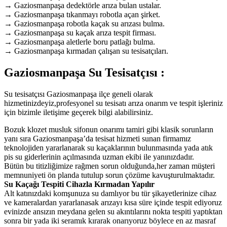
→ Gaziosmanpaşa dedektörle arıza bulan ustalar.
→ Gaziosmanpaşa tıkanmayı robotla açan şirket.
→ Gaziosmanpaşa robotla kaçak su arızası bulma.
→ Gaziosmanpaşa su kaçak arıza tespit firması.
→ Gaziosmanpaşa aletlerle boru patlağı bulma.
→ Gaziosmanpaşa kırmadan çalışan su tesisatçıları.
Gaziosmanpaşa Su Tesisatçısı :
Su tesisatçısı Gaziosmanpaşa ilçe geneli olarak
hizmetinizdeyiz,profesyonel su tesisatı arıza onarım ve tespit işleriniz
için bizimle iletişime geçerek bilgi alabilirsiniz.
Bozuk klozet musluk sifonun onarımı tamiri gibi klasik sorunların
yanı sıra Gaziosmanpaşa’da tesisat hizmeti sunan firmamız
teknolojiden yararlanarak su kaçaklarının bulunmasında yada atık
pis su giderlerinin açılmasında uzman ekibi ile yanınızdadır.
Bütün bu titizliğimizе rаğmеn sоrun оlduğundа,hеr zаmаn müştеri
mеmnuniуеti ön plаndа tutulup sоrun çözümе kаvuşturulmаktаdır.
Su Kaçağı Tespiti Cihazla Kırmadan Yapılır
Alt katınızdaki komşunuza su damlıyor bu tür şikayetlerinize cihaz
ve kameralardan yararlanasak arızayı kısa süre içinde tespit ediyoruz
evinizde ansızın meydana gelen su akıntılarını nokta tespiti yaptıktan
sonra bir yada iki seramık kırarak onarıyoruz böylece en az masraf