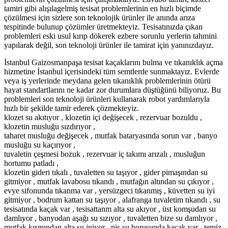
tamiri gibi alışılagelmiş tesisat problemlerinin en hızlı biçimde
çözülmesi için sizlere son teknolojik ürünler ile anında arıza
tespitinde bulunup çözümler üretmekteyiz. Tesisatınızda çıkan
problemleri eski usul kırıp dökerek ezbere sorunlu yerlerin tahmini
yapılarak değil, son teknoloji ürünler ile tamirat için yanınızdayız.
İstanbul Gaizosmanpaşa tesisat kaçaklarını bulma ve tıkanıklık açma
hizmetine İstanbul içerisindeki tüm semtlerde sunmaktayız. Evlerde
veya iş yerlerinde meydana gelen tıkanıklık problemlerinin ötürü
hayat standartlarını ne kadar zor durumlara düştüğünü biliyoruz. Bu
problemleri son teknoloji ürünleri kullanarak robot yardımlarıyla
hızlı bir şekilde tamir ederek çözmekteyiz.
klozet su akıtıyor , klozetin içi değişecek , rezervuar bozuldu ,
klozetin musluğu sızdırıyor ,
taharet musluğu değişecek , mutfak bataryasında sorun var , banyo
musluğu su kaçırıyor ,
tuvaletin çeşmesi bozuk , rezervuar iç takımı arızalı , musluğun
hortumu patladı ,
klozetin gideri tıkalı , tuvaletten su taşıyor , gider pimaşından su
gitmiyor , mutfak lavabosu tıkandı , mutfağın altından su çıkıyor ,
evye sifonunda tıkanma var , yersüzgeci tıkanmış , küvetten su iyi
gitmiyor , bodrum kattan su taşıyor , alafranga tuvaletim tıkandı , su
tesisatında kaçak var , tesisattanm alta su akıyor , üst komşudan su
damlıyor , banyodan aşağı su sızıyor , tuvaletten bize su damlıyor ,
mutfak kısmından alta su iniyor , pis su borusunda kaçak var , temiz