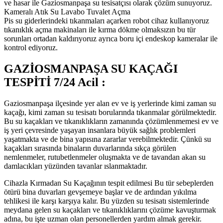
ve hasar ile Gaziosmanpaşa su tesisatçısı olarak çözüm sunuyoruz.
Kameralı Atık Su Lavabo Tuvalet Açma
Pis su giderlerindeki tıkanmaları açarken robot cihaz kullanıyoruz
tıkanıklık açma makinaları ile kırma dökme olmaksızın bu tür
sorunları ortadan kaldırıyoruz ayrıca boru içi endeskop kameralar ile
kontrol ediyoruz.
GAZİOSMANPAŞA SU KAÇAĞI
TESPİTİ 7/24 Acil :
Gaziosmanpaşa ilçesinde yer alan ev ve iş yerlerinde kimi zaman su
kaçağı, kimi zaman su tesisatı borularında tıkanmalar görülmektedir.
Bu su kaçakları ve tıkanıklıkların zamanında çözümlenmemesi ev ve
iş yeri çevresinde yaşayan insanlara büyük sağlık problemleri
yaşatmakta ve de bina yapısına zararlar verebilmektedir. Çünkü su
kaçakları sırasında binaların duvarlarında sıkça görülen
nemlenmeler, rutubetlenmeler oluşmakta ve de tavandan akan su
damlacıkları yüzünden tavanlar ıslanmaktadır.
Cihazla Kırmadan Su Kaçağının tespit edilmesi Bu tür sebeplerden
ötürü bina duvarları gevşemeye başlar ve de ardından yıkılma
tehlikesi ile karşı karşıya kalır. Bu yüzden su tesisatı sistemlerinde
meydana gelen su kaçakları ve tıkanıklıklarını çözüme kavuşturmak
adına, bu işte uzman olan personellerden yardım almak gerekir.