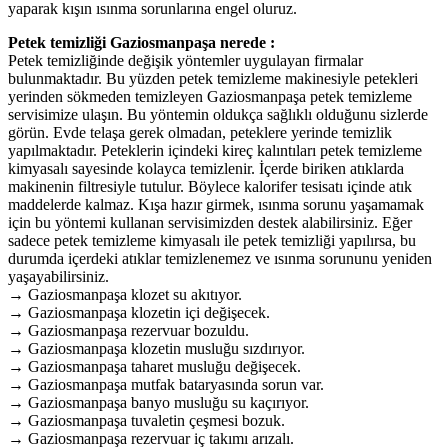
yaparak kışın ısınma sorunlarına engel oluruz.
Petek temizliği Gaziosmanpaşa nerede :
Petek temizliğinde değişik yöntemler uygulayan firmalar
bulunmaktadır. Bu yüzden petek temizleme makinesiyle petekleri
yerinden sökmeden temizleyen Gaziosmanpaşa petek temizleme
servisimize ulaşın. Bu yöntemin oldukça sağlıklı olduğunu sizlerde
görün. Evde telaşa gerek olmadan, peteklere yerinde temizlik
yapılmaktadır. Peteklerin içindeki kireç kalıntıları petek temizleme
kimyasalı sayesinde kolayca temizlenir. İçerde biriken atıklarda
makinenin filtresiyle tutulur. Böylece kalorifer tesisatı içinde atık
maddelerde kalmaz. Kışa hazır girmek, ısınma sorunu yaşamamak
için bu yöntemi kullanan servisimizden destek alabilirsiniz. Eğer
sadece petek temizleme kimyasalı ile petek temizliği yapılırsa, bu
durumda içerdeki atıklar temizlenemez ve ısınma sorununu yeniden
yaşayabilirsiniz.
→ Gaziosmanpaşa klozet su akıtıyor.
→ Gaziosmanpaşa klozetin içi değişecek.
→ Gaziosmanpaşa rezervuar bozuldu.
→ Gaziosmanpaşa klozetin musluğu sızdırıyor.
→ Gaziosmanpaşa taharet musluğu değişecek.
→ Gaziosmanpaşa mutfak bataryasında sorun var.
→ Gaziosmanpaşa banyo musluğu su kaçırıyor.
→ Gaziosmanpaşa tuvaletin çeşmesi bozuk.
→ Gaziosmanpaşa rezervuar iç takımı arızalı.