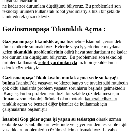
hayat standartlarını
ne kadar zor durumlara düştüğünü biliyoruz. Bu problemleri son
teknoloji ürünleri kullanarak robot yardımlarıyla hızlı bir şekilde
tamir ederek çözmekteyiz.
Gaziosmanpaşa Tıkanıklık Açma :
Gazipsmanpaşa tıkanıklık açma
hizmetine İstanbul içerisindeki
tüm semtlerde sunmaktayız. Evlerde veya iş yerlerinde meydana
gelen
tıkanıklık problemlerinin
ötürü hayat standartlarını ne kadar
zor durumlara düştüğünü biliyoruz. Bu problemleri son teknoloji
ürünleri kullanarak
robot yardımlarıyla
hızlı bir şekilde tamir
ederek çözmekteyiz.
Gaziosmanpaşa Tıkalı lavabo mutfak açma vede su kaçağı
bulma
İstanbul’da yaşayan ve klozet banyo ve tuvalet gibi rutubetin
çok oldu alanlarda problem yaşatan sorunların başında gelmektedir
.Karşılaşılan bu problemlerin hızlı bir şekilde çözülebilmesi için
firmamız son teknoloji ürünleri olan motorlu
kameralı cihazları
tanıklık açma
ve benzeri diğer işlemler de kullanmak için
çalışmalarına başlamıştır
İstanbul Gop gider açma işi yapan su tesisatçısı
olarak uzman
ekibi ile siz İstanbulluların evlerinde ve iş yerlerinden tesisat ile ilgili
yaşadıkları problemlerin çözülmesi için çalışmaktayız. Lavabo