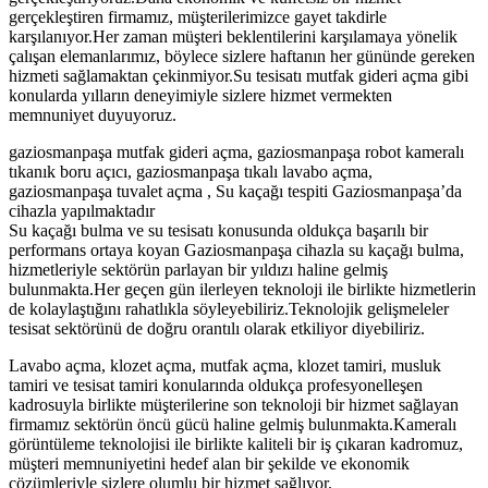
gerçekleştiren firmamız, müşterilerimizce gayet takdirle
karşılanıyor.Her zaman müşteri beklentilerini karşılamaya yönelik
çalışan elemanlarımız, böylece sizlere haftanın her gününde gereken
hizmeti sağlamaktan çekinmiyor.Su tesisatı mutfak gideri açma gibi
konularda yılların deneyimiyle sizlere hizmet vermekten
memnuniyet duyuyoruz.
gaziosmanpaşa mutfak gideri açma, gaziosmanpaşa robot kameralı
tıkanık boru açıcı, gaziosmanpaşa tıkalı lavabo açma,
gaziosmanpaşa tuvalet açma , Su kaçağı tespiti Gaziosmanpaşa’da
cihazla yapılmaktadır
Su kaçağı bulma ve su tesisatı konusunda oldukça başarılı bir
performans ortaya koyan Gaziosmanpaşa cihazla su kaçağı bulma,
hizmetleriyle sektörün parlayan bir yıldızı haline gelmiş
bulunmakta.Her geçen gün ilerleyen teknoloji ile birlikte hizmetlerin
de kolaylaştığını rahatlıkla söyleyebiliriz.Teknolojik gelişmeleler
tesisat sektörünü de doğru orantılı olarak etkiliyor diyebiliriz.
Lavabo açma, klozet açma, mutfak açma, klozet tamiri, musluk
tamiri ve tesisat tamiri konularında oldukça profesyonelleşen
kadrosuyla birlikte müşterilerine son teknoloji bir hizmet sağlayan
firmamız sektörün öncü gücü haline gelmiş bulunmakta.Kameralı
görüntüleme teknolojisi ile birlikte kaliteli bir iş çıkaran kadromuz,
müşteri memnuniyetini hedef alan bir şekilde ve ekonomik
çözümleriyle sizlere olumlu bir hizmet sağlıyor.