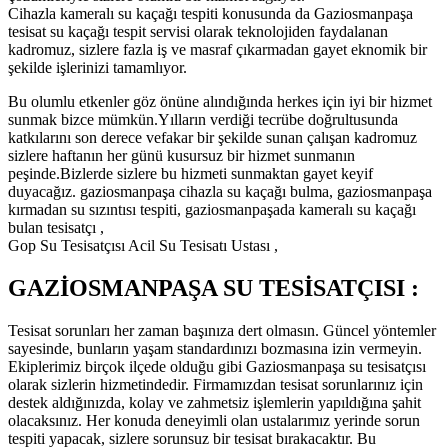
Cihazla kameralı su kaçağı tespiti konusunda da Gaziosmanpaşa
tesisat su kaçağı tespit servisi olarak teknolojiden faydalanan
kadromuz, sizlere fazla iş ve masraf çıkarmadan gayet eknomik bir
şekilde işlerinizi tamamlıyor.
Bu olumlu etkenler göz önüne alındığında herkes için iyi bir hizmet
sunmak bizce mümkün.Yılların verdiği tecrübe doğrultusunda
katkılarını son derece vefakar bir şekilde sunan çalışan kadromuz
sizlere haftanın her günü kusursuz bir hizmet sunmanın
peşinde.Bizlerde sizlere bu hizmeti sunmaktan gayet keyif
duyacağız. gaziosmanpaşa cihazla su kaçağı bulma, gaziosmanpaşa
kırmadan su sızıntısı tespiti, gaziosmanpaşada kameralı su kaçağı
bulan tesisatçı ,
Gop Su Tesisatçısı Acil Su Tesisatı Ustası ,
GAZİOSMANPAŞA SU TESİSATÇISI :
Tesisat sorunları her zaman başınıza dert olmasın. Güncel yöntemler
sayesinde, bunların yaşam standardınızı bozmasına izin vermeyin.
Ekiplerimiz birçok ilçede olduğu gibi Gaziosmanpaşa su tesisatçısı
olarak sizlerin hizmetindedir. Firmamızdan tesisat sorunlarınız için
destek aldığınızda, kolay ve zahmetsiz işlemlerin yapıldığına şahit
olacaksınız. Her konuda deneyimli olan ustalarımız yerinde sorun
tespiti yapacak, sizlere sorunsuz bir tesisat bırakacaktır. Bu