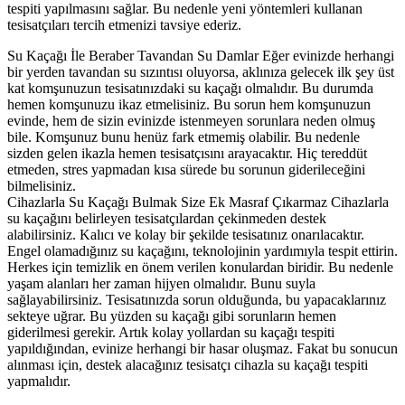
tespiti yapılmasını sağlar. Bu nedenle yeni yöntemleri kullanan
tesisatçıları tercih etmenizi tavsiye ederiz.
Su Kaçağı İle Beraber Tavandan Su Damlar Eğer evinizde herhangi
bir yerden tavandan su sızıntısı oluyorsa, aklınıza gelecek ilk şey üst
kat komşunuzun tesisatınızdaki su kaçağı olmalıdır. Bu durumda
hemen komşunuzu ikaz etmelisiniz. Bu sorun hem komşunuzun
evinde, hem de sizin evinizde istenmeyen sorunlara neden olmuş
bile. Komşunuz bunu henüz fark etmemiş olabilir. Bu nedenle
sizden gelen ikazla hemen tesisatçısını arayacaktır. Hiç tereddüt
etmeden, stres yapmadan kısa sürede bu sorunun giderileceğini
bilmelisiniz.
Cihazlarla Su Kaçağı Bulmak Size Ek Masraf Çıkarmaz Cihazlarla
su kaçağını belirleyen tesisatçılardan çekinmeden destek
alabilirsiniz. Kalıcı ve kolay bir şekilde tesisatınız onarılacaktır.
Engel olamadığınız su kaçağını, teknolojinin yardımıyla tespit ettirin.
Herkes için temizlik en önem verilen konulardan biridir. Bu nedenle
yaşam alanları her zaman hijyen olmalıdır. Bunu suyla
sağlayabilirsiniz. Tesisatınızda sorun olduğunda, bu yapacaklarınız
sekteye uğrar. Bu yüzden su kaçağı gibi sorunların hemen
giderilmesi gerekir. Artık kolay yollardan su kaçağı tespiti
yapıldığından, evinize herhangi bir hasar oluşmaz. Fakat bu sonucun
alınması için, destek alacağınız tesisatçı cihazla su kaçağı tespiti
yapmalıdır.