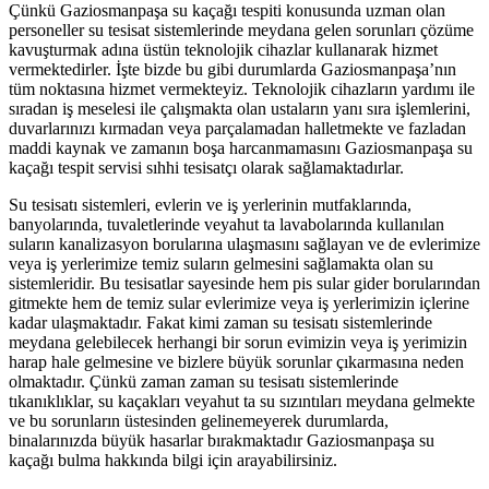
Çünkü Gaziosmanpaşa su kaçağı tespiti konusunda uzman olan
personeller su tesisat sistemlerinde meydana gelen sorunları çözüme
kavuşturmak adına üstün teknolojik cihazlar kullanarak hizmet
vermektedirler. İşte bizde bu gibi durumlarda Gaziosmanpaşa’nın
tüm noktasına hizmet vermekteyiz. Teknolojik cihazların yardımı ile
sıradan iş meselesi ile çalışmakta olan ustaların yanı sıra işlemlerini,
duvarlarınızı kırmadan veya parçalamadan halletmekte ve fazladan
maddi kaynak ve zamanın boşa harcanmamasını Gaziosmanpaşa su
kaçağı tespit servisi sıhhi tesisatçı olarak sağlamaktadırlar.
Su tesisatı sistemleri, evlerin ve iş yerlerinin mutfaklarında,
banyolarında, tuvaletlerinde veyahut ta lavabolarında kullanılan
suların kanalizasyon borularına ulaşmasını sağlayan ve de evlerimize
veya iş yerlerimize temiz suların gelmesini sağlamakta olan su
sistemleridir. Bu tesisatlar sayesinde hem pis sular gider borularından
gitmekte hem de temiz sular evlerimize veya iş yerlerimizin içlerine
kadar ulaşmaktadır. Fakat kimi zaman su tesisatı sistemlerinde
meydana gelebilecek herhangi bir sorun evimizin veya iş yerimizin
harap hale gelmesine ve bizlere büyük sorunlar çıkarmasına neden
olmaktadır. Çünkü zaman zaman su tesisatı sistemlerinde
tıkanıklıklar, su kaçakları veyahut ta su sızıntıları meydana gelmekte
ve bu sorunların üstesinden gelinemeyerek durumlarda,
binalarınızda büyük hasarlar bırakmaktadır Gaziosmanpaşa su
kaçağı bulma hakkında bilgi için arayabilirsiniz.