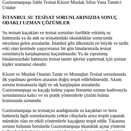
Gaziosmanpaşa Sıhhi Tesisat Klozet Musluk Sifon Vana Tamirci
Ustalar
İSTANBUL SU TESİSAT SORUNLARINIZDA SONUÇ
ODAKLI UZMAN ÇÖZÜMLER
Su tesisatı kaçakları ve tesisat sorunları özellikle eskimiş su
hattınızda ya da atık su tesisatındaki tıkanıklıklar sonucunda
meydana gelen arızalardır. İstanbul gibi ülkemizin en büyük ve tarihi
eski olan kentinde yaşıyorsanız bir gün binalarınızda tesisat
sorunlarıyla karşılaşmanız kaçınılmazdır. Ya da yıpranmış
binalarınızdaki hattınızın tesisat tamiri işlerini yaptırmak için uzman
kişiler aramanız olasıdır.
Klozet ve Musluk Onarım Tamir ve Montajları Tesisat sorunlarında
ilk yapılması gereken arızanın doğru tespit edilebilmesidir. Akıntı
sorunu tesisatınızla ilgili en sık karşılaşılan arızalardır.
Gaziosmanpaşa su kaçağı bulma yapan firmamız uzman kadrosuyla
sorunlarınıza kalıcı ve en pratik yöntemlerle çözüm bulma
konusunda uzmandır.
Gaziosmanpaşa su tesisatçısı aradığınızda su kaçakları ve boru
hattınızla ilgili sorunlarınızda yetkin cihazlarla arıza tespiti yaparak
mümkün olan en etkili yöntemlerle kaçağınız tespit edilir. Tıkanma
sorunu bulunan borularda Gaziosmanpaşa tıkanıklık açma yöntemi