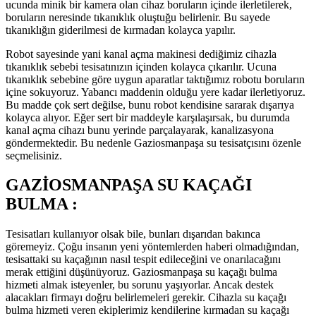
ucunda minik bir kamera olan cihaz boruların içinde ilerletilerek,
boruların neresinde tıkanıklık oluştuğu belirlenir. Bu sayede
tıkanıklığın giderilmesi de kırmadan kolayca yapılır.
Robot sayesinde yani kanal açma makinesi dediğimiz cihazla
tıkanıklık sebebi tesisatınızın içinden kolayca çıkarılır. Ucuna
tıkanıklık sebebine göre uygun aparatlar taktığımız robotu boruların
içine sokuyoruz. Yabancı maddenin olduğu yere kadar ilerletiyoruz.
Bu madde çok sert değilse, bunu robot kendisine sararak dışarıya
kolayca alıyor. Eğer sert bir maddeyle karşılaşırsak, bu durumda
kanal açma cihazı bunu yerinde parçalayarak, kanalizasyona
göndermektedir. Bu nedenle Gaziosmanpaşa su tesisatçısını özenle
seçmelisiniz.
GAZİOSMANPAŞA SU KAÇAĞI
BULMA :
Tesisatları kullanıyor olsak bile, bunları dışarıdan bakınca
göremeyiz. Çoğu insanın yeni yöntemlerden haberi olmadığından,
tesisattaki su kaçağının nasıl tespit edileceğini ve onarılacağını
merak ettiğini düşünüyoruz. Gaziosmanpaşa su kaçağı bulma
hizmeti almak isteyenler, bu sorunu yaşıyorlar. Ancak destek
alacakları firmayı doğru belirlemeleri gerekir. Cihazla su kaçağı
bulma hizmeti veren ekiplerimiz kendilerine kırmadan su kaçağı