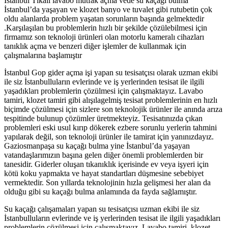
İstanbul Tıkalı lavabo mutfak açma vede su kaçağı bulma
İstanbul’da yaşayan ve klozet banyo ve tuvalet gibi rutubetin çok
oldu alanlarda problem yaşatan sorunların başında gelmektedir
.Karşılaşılan bu problemlerin hızlı bir şekilde çözülebilmesi için
firmamız son teknoloji ürünleri olan motorlu kameralı cihazları
tanıklık açma ve benzeri diğer işlemler de kullanmak için
çalışmalarına başlamıştır
İstanbul Gop gider açma işi yapan su tesisatçısı olarak uzman ekibi
ile siz İstanbulluların evlerinde ve iş yerlerinden tesisat ile ilgili
yaşadıkları problemlerin çözülmesi için çalışmaktayız. Lavabo
tamiri, klozet tamiri gibi alışılagelmiş tesisat problemlerinin en hızlı
biçimde çözülmesi için sizlere son teknolojik ürünler ile anında arıza
tespitinde bulunup çözümler üretmekteyiz. Tesisatınızda çıkan
problemleri eski usul kırıp dökerek ezbere sorunlu yerlerin tahmini
yapılarak değil, son teknoloji ürünler ile tamirat için yanınızdayız.
Gaziosmanpaşa su kaçağı bulma yine İstanbul’da yaşayan
vatandaşlarımızın başına gelen diğer önemli problemlerden bir
tanesidir. Giderler oluşan tıkanıklık içerisinde ev veya işyeri için
kötü koku yapmakta ve hayat standartları düşmesine sebebiyet
vermektedir. Son yıllarda teknolojinin hızla gelişmesi her alan da
olduğu gibi su kaçağı bulma anlamında da fayda sağlamıştır.
Su kaçağı çalışamaları yapan su tesisatçısı uzman ekibi ile siz
İstanbulluların evlerinde ve iş yerlerinden tesisat ile ilgili yaşadıkları
problemlerin çözülmesi için çalışmaktayız. Lavabo tamiri, klozet