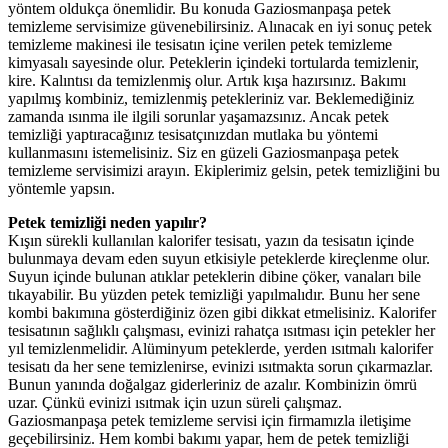
yöntem oldukça önemlidir. Bu konuda Gaziosmanpaşa petek
temizleme servisimize güvenebilirsiniz. Alınacak en iyi sonuç petek
temizleme makinesi ile tesisatın içine verilen petek temizleme
kimyasalı sayesinde olur. Peteklerin içindeki tortularda temizlenir,
kire. Kalıntısı da temizlenmiş olur. Artık kışa hazırsınız. Bakımı
yapılmış kombiniz, temizlenmiş petekleriniz var. Beklemediğiniz
zamanda ısınma ile ilgili sorunlar yaşamazsınız. Ancak petek
temizliği yaptıracağınız tesisatçınızdan mutlaka bu yöntemi
kullanmasını istemelisiniz. Siz en güzeli Gaziosmanpaşa petek
temizleme servisimizi arayın. Ekiplerimiz gelsin, petek temizliğini bu
yöntemle yapsın.
Petek temizliği neden yapılır?
Kışın sürekli kullanılan kalorifer tesisatı, yazın da tesisatın içinde
bulunmaya devam eden suyun etkisiyle peteklerde kireçlenme olur.
Suyun içinde bulunan atıklar peteklerin dibine çöker, vanaları bile
tıkayabilir. Bu yüzden petek temizliği yapılmalıdır. Bunu her sene
kombi bakımına gösterdiğiniz özen gibi dikkat etmelisiniz. Kalorifer
tesisatının sağlıklı çalışması, evinizi rahatça ısıtması için petekler her
yıl temizlenmelidir. Alüminyum peteklerde, yerden ısıtmalı kalorifer
tesisatı da her sene temizlenirse, evinizi ısıtmakta sorun çıkarmazlar.
Bunun yanında doğalgaz giderleriniz de azalır. Kombinizin ömrü
uzar. Çünkü evinizi ısıtmak için uzun süreli çalışmaz.
Gaziosmanpaşa petek temizleme servisi için firmamızla iletişime
geçebilirsiniz. Hem kombi bakımı yapar, hem de petek temizliği