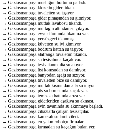
→ Gaziosmanpaşa musluğun hortumu patladı.
→ Gaziosmanpaşa klozetin gideri tıkalı.
→ Gaziosmanpaşa tuvaletten su taşıyor.
→ Gaziosmanpaşa gider pimaşından su gitmiyor.
→ Gaziosmanpaşa mutfak lavabosu tıkandı.
→ Gaziosmanpaşa mutfağın altından su çıkıyor.
→ Gaziosmanpaşa evye sifonunda tıkanma var.
→ Gaziosmanpaşa yersüzgeci tıkanmış.
→ Gaziosmanpaşa küvetten su iyi gitmiyor.
→ Gaziosmanpaşa bodrum kattan su taşıyor.
→ Gaziosmanpaşa alafranga tuvaletim tıkandı.
→ Gaziosmanpaşa su tesisatında kaçak var.
→ Gaziosmanpaşa tesisattanm alta su akıyor.
→ Gaziosmanpaşa üst komşudan su damlıyor.
→ Gaziosmanpaşa banyodan aşağı su sızıyor.
→ Gaziosmanpaşa tuvaletten bize su damlıyor.
→ Gaziosmanpaşa mutfak kısmından alta su iniyor.
→ Gaziosmanpaşa pis su borusunda kaçak var.
→ Gaziosmanpaşa temiz su hattında arıza var.
→ Gaziosmanpaşa giderleriden aşağıya su akması.
→ Gaziosmanpaşa evin tavanında su akmmaya başladı.
→ Gaziosmanpaşa cihazlarla çalışan tesisatçılar.
→ Gaziosmanpaşa kameralı su tamircileri.
→ Gaziosmanpaşa en yakın robotçu firmalar.
→ Gaziosmanpaşa kırmadan su kaçağını bulan yer.