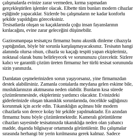
çalışmalarda evinize zarar vermeden, kırma yapmadan
gerçekleştirilen işlemler olacak. Elbette tüm bunları modern cihazlar
eşliğinde yapacaklar. Sizlerde bu çalışmaların ne kadar konforlu
şekilde yapıldığını göreceksiniz.
Tesisatlarda oluşan su kaçaklarında çoğu insan fayanslarının
kırılacağını, evine zarar geleceğini düşünebilir.
Gaziosmanpaşa tesisatçısı firmamız bunu akustik dinleme cihazıyla
yaptığından, böyle bir sorunla karşılaşmayacaksınız. Tesisatın hangi
alanında olursa olsun, cihazla su kaçağı tespiti yapan ekiplerimiz,
noktasal olarak bunu belirleyecek ve sorununuzu çözecektir. Sizlere
kalıcı ve garantili çözüm üreten firmamız her türlü tesisat sorununda
sizin yanınızda.
Damlatan çeşmelerinizden sorun yaşıyorsanız, yine firmamızdan
destek alabilirsiniz. Zamanla contalarda meydana gelen eskime bile,
musluklarınızın akıtmasına neden olabilir. Bunların kısa sürede
çözümlenmesinde, ekiplerimiz yardımcı olacaktır. Evinizdeki
giderlerinizde oluşan tıkanıklık sorunlarında, öncelikle sağlığınızı
korunmak için acele edin. Tıkanıklığın açılması bile modern
cihazlarla son derece kolay bir şekilde yapılmaktadır. En azından
firmamız bunu böyle çözümlemektedir. Kameralı görüntüleme
cihazları sayesinde tesisatınızda tıkanıklığa neden olan yabancı
madde, dışarıda bilgisayar ortamında görüntülenir. Bu çalışmalar
sırasında herhangi bir yerin kırılmasına gerek kalmaz. Sadece