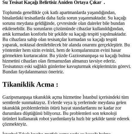
Su Tesisat Kaçağı Belirtisiz Aniden Ortaya Çıkar .
Toplumda genellikle çok katlı apartmanlarda yaşandığından,
binalardaki tesisatlarda daha fazla sorun yaşanmaktadır. Su kaçağı
sorunu meydana geldiğinde, çevresinde olan daireler bile bundan
etkilenebilir. Bu sorunların çözümünde cihazlar kullanıldığından,
artık kırmadan konforlu bir şekilde su kaçağı tespiti yapılmaktadır.
Bu cihazlara sahip olan tesisatçılar kırmadan su kaçağı tespiti
yaparak, noktasal denilebilecek bir alanda onarımı gerçekleştirir. Bu
yöntemler hem sizin evinizi, hem de komşularınızın evini hasar
görmekten kurtaracaktır. Bu yüzde Gaziosmanpaşa su kaçağı bulma
hizmetini cihazları olan firmamızdan almanızı tavsiye ederiz.
Tesisatınızı eski sağlıklı günlerine kavuşturmak ekiplerimizin görevi.
Bundan faydalanmanızı öneririz.
Tikaniklik Acma :
Gazipsmanpaşa tıkanıklık açma hizmetine İstanbul içerisindeki tüm
semtlerde sunmaktayız. Evlerde veya iş yerlerinde meydana gelen
tıkanıklık problemlerinin ötürü hayat standartlarını ne kadar zor
durumlara düştüğünü biliyoruz. Bu problemleri son teknoloji
ürünleri kullanarak robot yardımlarıyla hızlı bir şekilde tamir ederek
çözmekteyiz.