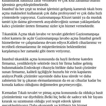
kullanılarak hattınıza zarar vermeden ve çok kısa zamanda onarım
işleminiz gerçekleştirilmektedir.
İstanbul’da her çeşit su tesisat işlerinizi gelişmiş kameralı tıkalı boru
açma makineleri kullanarak çok daha profesyonel ve çok daha hızlı
yöntemlerle yapıyoruz. Gaziosmanpaşa Klozet tamiri ya da musluk
tamiri için daima güvenerek arayabileceğiniz uzman yaklaşımlarla
kalıcı çözümler üreten firmamız sizler için hizmet vermektedir.
Tıkanıklık Açma tıkalı lavabo ve tuvalet giderleri Gaziosmanpaşa
robot kamera ile açılır Gaziosmanpaşa lavabo açma İstanbul geneli
hizmetlerine ve çalışmalarına devam ediyor.Kaliteli cihazlarımız ve
tecrübeli elemanlarımız ile müşterilerimizin beklentilerini
karşılamaya her zamanki gibi önem veriyoruz.
İstanbul tıkanıklık açma konusunda da hayli ilerleme kateden
firmamız, yenilikleriyle sektörde öncü bir firma haline gelmiş
bulunmaktadır.Endoskopi cihazıyla birlikte daha basit çözümler
sunan firmamız, kaliteli işçiliğiyle huzurlu bir evin kapılarını
aralıyor.Pratik çözümler sayesinde daha kısa sürede ve daha
zahmetsiz bir iş çıkaran elemanlarımızın da en az cihazlar kadar bu
konuda katkısı olduğunu değinmeden geçemeyeceğiz.
Kırmadan Tıkalı tuvalet ve pimaş açma konusunda da oldukça basit
çözümlerimiz var diyebiliriz.Belki hiç belki de sadece tek bir fayans
kırarak su sızıntısının olduğu yeri tespit ederek işlemi
gerçekleştiriyoruz.Daha ekonomik ve külfetsiz bir hizmet