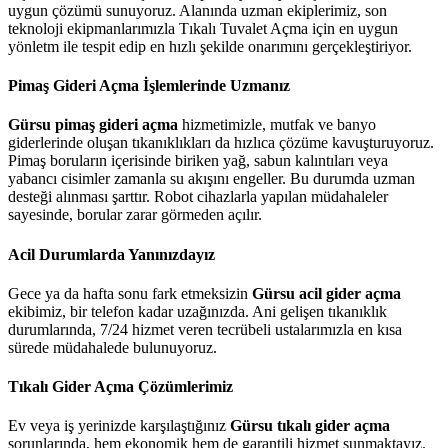
uygun çözümü sunuyoruz. Alanında uzman ekiplerimiz, son
teknoloji ekipmanlarımızla Tıkalı Tuvalet Açma için en uygun
yönletm ile tespit edip en hızlı şekilde onarımını gerçekleştiriyor.
Pimaş Gideri Açma İşlemlerinde Uzmanız
Gürsu pimaş gideri açma
hizmetimizle, mutfak ve banyo
giderlerinde oluşan tıkanıklıkları da hızlıca çözüme kavuşturuyoruz.
Pimaş boruların içerisinde biriken yağ, sabun kalıntıları veya
yabancı cisimler zamanla su akışını engeller. Bu durumda uzman
desteği alınması şarttır. Robot cihazlarla yapılan müdahaleler
sayesinde, borular zarar görmeden açılır.
Acil Durumlarda Yanınızdayız
Gece ya da hafta sonu fark etmeksizin
Gürsu acil gider açma
ekibimiz, bir telefon kadar uzağınızda. Ani gelişen tıkanıklık
durumlarında, 7/24 hizmet veren tecrübeli ustalarımızla en kısa
sürede müdahalede bulunuyoruz.
Tıkalı Gider Açma Çözümlerimiz
Ev veya iş yerinizde karşılaştığınız
Gürsu tıkalı gider açma
sorunlarında, hem ekonomik hem de garantili hizmet sunmaktayız.