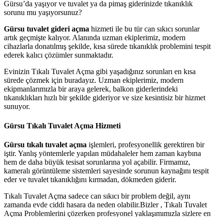
Gürsu’da yaşıyor ve tuvalet ya da pimaş giderinizde tıkanıklık
sorunu mu yaşıyorsunuz?
Gürsu tuvalet gideri açma
hizmeti ile bu tür can sıkıcı sorunlar
artık geçmişte kalıyor. Alanında uzman ekiplerimiz, modern
cihazlarla donatılmış şekilde, kısa sürede tıkanıklık problemini tespit
ederek kalıcı çözümler sunmaktadır.
Evinizin Tıkalı Tuvalet Açma gibi yaşadığınız sorunları en kısa
sürede çözmek için buradayız. Uzman ekiplerimiz, modern
ekipmanlarımızla bir araya gelerek, balkon giderlerindeki
tıkanıklıkları hızlı bir şekilde gideriyor ve size kesintisiz bir hizmet
sunuyor.
Gürsu Tıkalı Tuvalet Açma Hizmeti
Gürsu tıkalı tuvalet açma
işlemleri, profesyonellik gerektiren bir
iştir. Yanlış yöntemlerle yapılan müdahaleler hem zaman kaybına
hem de daha büyük tesisat sorunlarına yol açabilir. Firmamız,
kameralı görüntüleme sistemleri sayesinde sorunun kaynağını tespit
eder ve tuvalet tıkanıklığını kırmadan, dökmeden giderir.
Tıkalı Tuvalet Açma sadece can sıkıcı bir problem değil, aynı
zamanda evde ciddi hasara da neden olabilir.Bizler , Tıkalı Tuvalet
Açma Problemlerini çözerken profesyonel yaklaşımımızla sizlere en