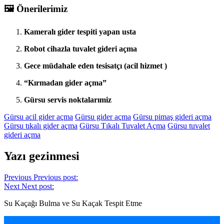
🖼️
Önerilerimiz
Kameralı gider tespiti yapan usta
Robot cihazla tuvalet gideri açma
Gece müdahale eden tesisatçı (acil hizmet )
“Kırmadan gider açma”
Gürsu servis noktalarımiz
Gürsu acil gider açma
Gürsu gider açma
Gürsu pimaş gideri açma
Gürsu tıkalı gider açma
Gürsu Tıkalı Tuvalet Açma
Gürsu tuvalet
gideri açma
Yazı gezinmesi
Previous
Previous post:
Next
Next post:
Su Kaçağı Bulma ve Su Kaçak Tespit Etme