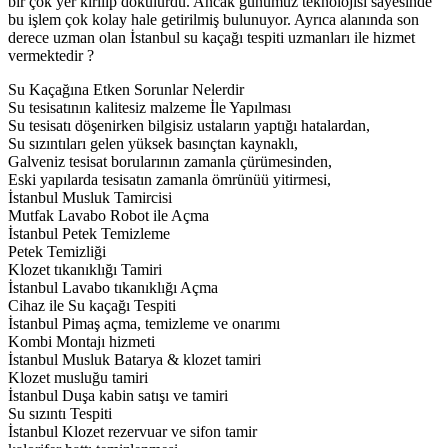
bir çok yer kırılıp dökülürdü. Ancak günümüz teknolojisi sayesinde
bu işlem çok kolay hale getirilmiş bulunuyor. Ayrıca alanında son
derece uzman olan İstanbul su kaçağı tespiti uzmanları ile hizmet
vermektedir ?
Su Kaçağına Etken Sorunlar Nelerdir
Su tesisatının kalitesiz malzeme İle Yapılması
Su tesisatı döşenirken bilgisiz ustaların yaptığı hatalardan,
Su sızıntıları gelen yüksek basınçtan kaynaklı,
Galveniz tesisat borularının zamanla çürümesinden,
Eski yapılarda tesisatın zamanla ömrünüü yitirmesi,
İstanbul Musluk Tamircisi
Mutfak Lavabo Robot ile Açma
İstanbul Petek Temizleme
Petek Temizliği
Klozet tıkanıklığı Tamiri
İstanbul Lavabo tıkanıklığı Açma
Cihaz ile Su kaçağı Tespiti
İstanbul Pimaş açma, temizleme ve onarımı
Kombi Montajı hizmeti
İstanbul Musluk Batarya & klozet tamiri
Klozet musluğu tamiri
İstanbul Duşa kabin satışı ve tamiri
Su sızıntı Tespiti
İstanbul Klozet rezervuar ve sifon tamir