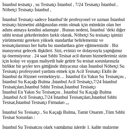
İstanbul tesisatçı , su Tesisatçı İstanbul , 7/24 Tesisatçı İstanbul ,
Nöbetçi Tesisatçı İstanbul ,
İstanbul Tesisatçı sadece İstanbul’de profesyonel ve uzman İstanbul
tesisatçı hizmetini aldığınızdan emin olmak için mümkün olan her
adımı atmaya kendini adamıştır . Bunun nedeni, İstanbul ‘deki diğer
sıhhi tesisat şirketlerinden farklı olarak, Nöbetçi Su tesisatçı işimizi
yürütmemiz gereken yüksek standartlar belirlememiz ve
tesisatçılarımızı her hafta bu standartlara göre eğitmemizdir . Biz
inanıyoruz gelecek ilişkileri. Sizi, evinizi ve dolayısıyla yaptığımız
işi önemsiyoruz . 24 saat Sıhhi Tesisat acil durum hizmetlerimiz sizin
için kolay ve uygun maliyetli hale getirir Su tesisat sorunlarınızla
birlikte bir şeyler ters gittiğinde ihtiyacınız olan İstanbul Nöbetçi Su
Tesisatçı profesyonel yardımı etmek için Acil Tesisatçı Ekibi ile
İstanbul da Hizmet vermekteyiz… İstanbul En Yakın Su Tesisatçısı ,
İstanbul Su Kaçağı Bulma ,İstanbul Acil Tesisatçı,7/24 İstanbul
Tesisatçıları,İstanbul Sıhhi Tesisat,İstanbul Tesisatçı
İstanbul En Yakın Su Tesisatçısı , İstanbul Su Kaçağı Bulma
,İstanbul Acil Tesisatçı,7/24 İstanbul Tesisatçıları,İstanbul Sıhhi
Tesisat,İstanbul Tesisatçı Firmaları ,,,
İstanbul Su Tesisatçı , Su Kaçağı Bulma, Tamir Onarım ,Tüm Sıhhi
Tesisat Sorunları :
İstanbul Su Tesisatçısı olark yaptığımız işlerde 1. kalite malzeme