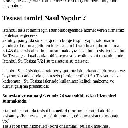
Nöbetçi tesisatçı olarak amacımız %100 müşteri memnuniyetine
ulaşmaktır.
Tesisat tamiri Nasıl Yapılır ?
İstanbul tesisat tamiri için İstanbulbölgesinde hizmet veren firmamız
ile iletişime geçerek
akıntı yapan yada su kaçağı olan bölge tespiti yapılarak onarım
yapılıcak konuma getirilerek tesisat tamiri yapılmaktadır ortalama
30-45 dk servis alma imkanı sunmaktayız. İstanbul Tesisatçı İstanbul
Su Tesisatçısı lavabo tıkanıklık açma su kaçağı tespiti musluk tamiri
İstanbul Su Tesisat 7/24 su tesisatçısı su tesisatçı.
İstanbul Su Tesisatçı olarak her yapıtımız işin arkasında durmaktayız
başarımızın arkasında yatan sebeplerde tecrübeli Su Tesisat ustası
kadromuz , Su Tesisat işlerinde kullanımız kaliteli malzeme ve
dürüst çalışma prensibidir.
Su tesisat ve ısıtma şirketimiz 24 saat sıhhi tesisat hizmetleri
sunmaktadır
:
istanbul tesisatında tesisat hizmetleri (hortum tesisatı, kalorifer
tesisatı, şofben tesisatı, musluk montajı, çöp atma sistemi montajı
vb.)
Tesisat onarım hizmetleri (boru onarımları, bulaşık makinesi