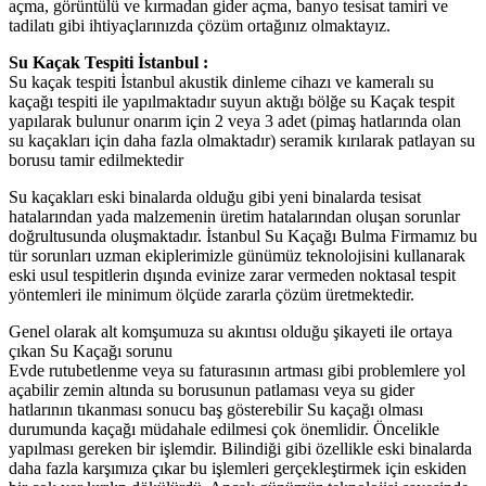
açma, görüntülü ve kırmadan gider açma, banyo tesisat tamiri ve
tadilatı gibi ihtiyaçlarınızda çözüm ortağınız olmaktayız.
Su Kaçak Tespiti İstanbul :
Su kaçak tespiti İstanbul akustik dinleme cihazı ve kameralı su
kaçağı tespiti ile yapılmaktadır suyun aktığı bölğe su Kaçak tespit
yapılarak bulunur onarım için 2 veya 3 adet (pimaş hatlarında olan
su kaçakları için daha fazla olmaktadır) seramik kırılarak patlayan su
borusu tamir edilmektedir
Su kaçakları eski binalarda olduğu gibi yeni binalarda tesisat
hatalarından yada malzemenin üretim hatalarından oluşan sorunlar
doğrultusunda oluşmaktadır. İstanbul Su Kaçağı Bulma Firmamız bu
tür sorunları uzman ekiplerimizle günümüz teknolojisini kullanarak
eski usul tespitlerin dışında evinize zarar vermeden noktasal tespit
yöntemleri ile minimum ölçüde zararla çözüm üretmektedir.
Genel olarak alt komşumuza su akıntısı olduğu şikayeti ile ortaya
çıkan Su Kaçağı sorunu
Evde rutubetlenme veya su faturasının artması gibi problemlere yol
açabilir zemin altında su borusunun patlaması veya su gider
hatlarının tıkanması sonucu baş gösterebilir Su kaçağı olması
durumunda kaçağı müdahale edilmesi çok önemlidir. Öncelikle
yapılması gereken bir işlemdir. Bilindiği gibi özellikle eski binalarda
daha fazla karşımıza çıkar bu işlemleri gerçekleştirmek için eskiden