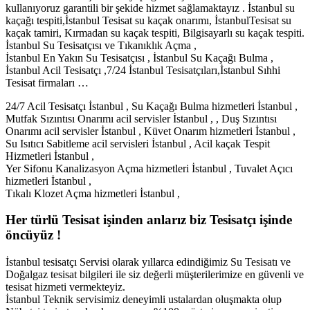
kullanıyoruz garantili bir şekide hizmet sağlamaktayız . İstanbul su
kaçağı tespiti,İstanbul Tesisat su kaçak onarımı, İstanbulTesisat su
kaçak tamiri, Kırmadan su kaçak tespiti, Bilgisayarlı su kaçak tespiti.
İstanbul Su Tesisatçısı ve Tıkanıklık Açma ,
İstanbul En Yakın Su Tesisatçısı , İstanbul Su Kaçağı Bulma ,
İstanbul Acil Tesisatçı ,7/24 İstanbul Tesisatçıları,İstanbul Sıhhi
Tesisat firmaları …
24/7 Acil Tesisatçı İstanbul , Su Kaçağı Bulma hizmetleri İstanbul ,
Mutfak Sızıntısı Onarımı acil servisler İstanbul , , Duş Sızıntısı
Onarımı acil servisler İstanbul , Küvet Onarım hizmetleri İstanbul ,
Su Isıtıcı Sabitleme acil servisleri İstanbul , Acil kaçak Tespit
Hizmetleri İstanbul ,
Yer Sifonu Kanalizasyon Açma hizmetleri İstanbul , Tuvalet Açıcı
hizmetleri İstanbul ,
Tıkalı Klozet Açma hizmetleri İstanbul ,
Her türlü Tesisat işinden anlarız biz Tesisatçı işinde
öncüyüz !
İstanbul tesisatçı Servisi olarak yıllarca edindiğimiz Su Tesisatı ve
Doğalgaz tesisat bilgileri ile siz değerli müşterilerimize en güvenli ve
tesisat hizmeti vermekteyiz.
İstanbul Teknik servisimiz deneyimli ustalardan oluşmakta olup