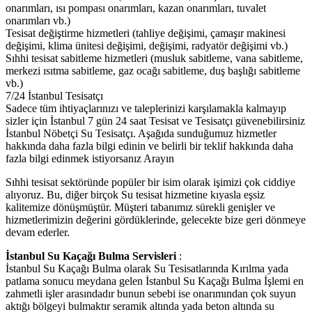
onarımları, ısı pompası onarımları, kazan onarımları, tuvalet
onarımları vb.)
Tesisat değiştirme hizmetleri (tahliye değişimi, çamaşır makinesi
değişimi, klima ünitesi değişimi, değişimi, radyatör değişimi vb.)
Sıhhi tesisat sabitleme hizmetleri (musluk sabitleme, vana sabitleme,
merkezi ısıtma sabitleme, gaz ocağı sabitleme, duş başlığı sabitleme
vb.)
7/24 İstanbul Tesisatçı
Sadece tüm ihtiyaçlarınızı ve taleplerinizi karşılamakla kalmayıp
sizler için İstanbul 7 gün 24 saat Tesisat ve Tesisatçı güvenebilirsiniz
İstanbul Nöbetçi Su Tesisatçı. Aşağıda sunduğumuz hizmetler
hakkında daha fazla bilgi edinin ve belirli bir teklif hakkında daha
fazla bilgi edinmek istiyorsanız Arayın
Sıhhi tesisat sektöründe popüler bir isim olarak işimizi çok ciddiye
alıyoruz. Bu, diğer birçok Su tesisat hizmetine kıyasla eşsiz
kalitemize dönüşmüştür. Müşteri tabanımız sürekli genişler ve
hizmetlerimizin değerini gördüklerinde, gelecekte bize geri dönmeye
devam ederler.
İstanbul Su Kaçağı Bulma Servisleri
:
İstanbul Su Kaçağı Bulma olarak Su Tesisatlarında Kırılma yada
patlama sonucu meydana gelen İstanbul Su Kaçağı Bulma İşlemi en
zahmetli işler arasındadır bunun sebebi ise onarımından çok suyun
aktığı bölgeyi bulmaktır seramik altında yada beton altında su