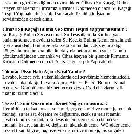
tesisatının gözükmediğinden uzmanlık ve Cihazlı Su Kaçağı Bulma
isteyen bir işlemdir Firmamız Kırmada Dökmeden cihazlı Su Kaçağı
Tespiti Yapmaktadır İstanbul su kaçak Tespiti için İstanbul
servisimizden destek alınız
Cihazlı Su Kaçağı Bulma Ve Sızıntı Tespiti Yapıyormusunuz ?
Su Kaçağı Bulma Servisi olarak Su Tesisatlarında Kırılma yada
patlama sonucu meydana gelen Su Kaçağı Bulma İşlemi en zahmetli
işler arasındadır bunun sebebi ise onarımından çok suyun aktığı
bölgeyi bulmaktır seramik altında yada beton altında su tesisatının
gözükmediğinden uzmanlık ve Cihaz isteyen bir işlemdir Firmamız
Kırmada Dökmeden cihazlı Su Kaçağı Tespiti Yapmaktadır
Tıkanan Pissu Hattı Açımı Nasıl Yapılır ?
Lavabo, klozet, (vb..) tıkanıklıklarda acil servisimiz hizmetinizdedir.
Tuvalet Tıkanıklığı, Lavabo Açma, Atik ve Pis Su Borusu, Kanal
Açma ve Görüntüleme hizmeti vermekteyiz.Özel cihazlarımız ile
tıkanıklıklarınız açılır.
Tesisat Tamir Onarımda Hizmet Sağlıyormusunuz ?
Her türlü su tesisat arızası ve tamiri, çeşme tamiri ve montajı, musluk
montajı, su tesisatı döşeme ve değiştirme, sıcak su tesisat tamiri,
lavabo tamiri ve montajı, su tesisatı temizleme, vana tamiri ve
montajı, batarya tamiri ve değişimi, tıkanıklık açma, WC gider açma,
tuvalet tıkanıklığı açma, rezervuar tamiri ve montajı, pis su gideri