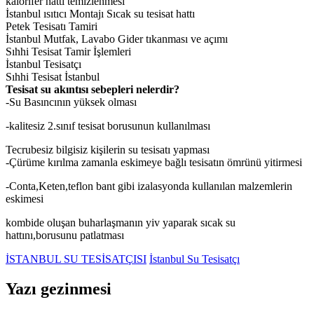
kalorifer hattı temizlenmesi
İstanbul ısıtıcı Montajı Sıcak su tesisat hattı
Petek Tesisatı Tamiri
İstanbul Mutfak, Lavabo Gider tıkanması ve açımı
Sıhhi Tesisat Tamir İşlemleri
İstanbul Tesisatçı
Sıhhi Tesisat İstanbul
Tesisat su akıntısı sebepleri nelerdir?
-Su Basıncının yüksek olması
-kalitesiz 2.sınıf tesisat borusunun kullanılması
Tecrubesiz bilgisiz kişilerin su tesisatı yapması
-Çürüme kırılma zamanla eskimeye bağlı tesisatın ömrünü yitirmesi
-Conta,Keten,teflon bant gibi izalasyonda kullanılan malzemlerin
eskimesi
kombide oluşan buharlaşmanın yiv yaparak sıcak su
hattını,borusunu patlatması
İSTANBUL SU TESİSATÇISI
İstanbul Su Tesisatçı
Yazı gezinmesi