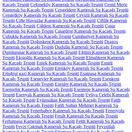
Kaçağı Tespiti
Çekmeköy Kameralı Su Kaçağı Tespiti
Cemil Meriç
Kameralı Su Kaçağı Tespiti
Çengeldere Kameralı Su Kaçağı Tespiti
Çengelköy Kameralı Su Kaçağı Tespiti
Cevizli Kameralı Su Kaçağı
Tespiti
Çifte Havuzlar Kameralı Su Kaçağı Tespiti
Çiftlik Kameralı
Su Kaçağı Tespiti
Çiğdem Kameralı Su Kaçağı Tespiti
Çınar
Kameralı Su Kaçağı Tespiti
Çınardere Kameralı Su Kaçağı Tespiti
Çubuklu Kameralı Su Kaçağı Tespiti
Cumhuriyet Kameralı Su
Kaçağı Tespiti
Doğuşkent Kameralı Su Kaçağı Tespiti
Dragos
Kameralı Su Kaçağı Tespiti
Dudullu Kameralı Su Kaçağı Tespiti
Dumlupınar Kameralı Su Kaçağı Tespiti
Eğitim Kameralı Su Kaçağı
Tespiti
Ekşioğlu Kameralı Su Kaçağı Tespiti
Elmalıkent Kameralı
Su Kaçağı Tespiti
Emek Kameralı Su Kaçağı Tespiti
Emirli
Kameralı Su Kaçağı Tespiti
Erenköy Kameralı Su Kaçağı Tespiti
Ertuğrul gazi Kameralı Su Kaçağı Tespiti
Esatpaşa Kameralı Su
Kaçağı Tespiti
Esenevler Kameralı Su Kaçağı Tespiti
Esenkent
Kameralı Su Kaçağı Tespiti
Esenler Kameralı Su Kaçağı Tespiti
Esenşehir Kameralı Su Kaçağı Tespiti
Esentepe Kameralı Su Kaçağı
Tespiti
Esenyalı Kameralı Su Kaçağı Tespiti
Evliya Çelebi Kameralı
Su Kaçağı Tespiti
Eyüpsultan Kameralı Su Kaçağı Tespiti
Fatih
Kameralı Su Kaçağı Tespiti
Fatih Sultan Mehmet Kameralı Su
Kaçağı Tespiti
Fenerbahçe Kameralı Su Kaçağı Tespiti
Feneryolu
Kameralı Su Kaçağı Tespiti
Ferah Kameralı Su Kaçağı Tespiti
Ferhatpaşa Kameralı Su Kaçağı Tespiti
Fetih Kameralı Su Kaçağı
Tespiti
Fevzi Çakmak Kameralı Su Kaçağı Tespiti
Feyzullah
Kameralı Su Kaçağı Tespiti
Fikirtepe Kameralı Su Kaçağı Tespiti