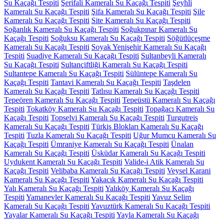
Su Kaçağı Tespiti
Şerifali Kameralı Su Kaçağı Tespiti
Şeyhli
Kameralı Su Kaçağı Tespiti
Şifa Kameralı Su Kaçağı Tespiti
Şile
Kameralı Su Kaçağı Tespiti
Site Kameralı Su Kaçağı Tespiti
Soğanlık Kameralı Su Kaçağı Tespiti
Soğukpınar Kameralı Su
Kaçağı Tespiti
Soğuksu Kameralı Su Kaçağı Tespiti
Söğütlüçeşme
Kameralı Su Kaçağı Tespiti
Soyak Yenişehir Kameralı Su Kaçağı
Tespiti
Suadiye Kameralı Su Kaçağı Tespiti
Sultanbeyli Kameralı
Su Kaçağı Tespiti
Sultançiftliği Kameralı Su Kaçağı Tespiti
Sultantepe Kameralı Su Kaçağı Tespiti
Sülüntepe Kameralı Su
Kaçağı Tespiti
Tantavi Kameralı Su Kaçağı Tespiti
Taşdelen
Kameralı Su Kaçağı Tespiti
Tatlısu Kameralı Su Kaçağı Tespiti
Tepeören Kameralı Su Kaçağı Tespiti
Tepeüstü Kameralı Su Kaçağı
Tespiti
Tokatköy Kameralı Su Kaçağı Tespiti
Topağacı Kameralı Su
Kaçağı Tespiti
Topselvi Kameralı Su Kaçağı Tespiti
Turgutreis
Kameralı Su Kaçağı Tespiti
Türkiş Blokları Kameralı Su Kaçağı
Tespiti
Tuzla Kameralı Su Kaçağı Tespiti
Uğur Mumcu Kameralı Su
Kaçağı Tespiti
Ümraniye Kameralı Su Kaçağı Tespiti
Ünalan
Kameralı Su Kaçağı Tespiti
Üsküdar Kameralı Su Kaçağı Tespiti
Uydukent Kameralı Su Kaçağı Tespiti
Valide-i Atik Kameralı Su
Kaçağı Tespiti
Velibaba Kameralı Su Kaçağı Tespiti
Veysel Karani
Kameralı Su Kaçağı Tespiti
Yakacık Kameralı Su Kaçağı Tespiti
Yalı Kameralı Su Kaçağı Tespiti
Yalıköy Kameralı Su Kaçağı
Tespiti
Yamanevler Kameralı Su Kaçağı Tespiti
Yavuz Selim
Kameralı Su Kaçağı Tespiti
Yavuztürk Kameralı Su Kaçağı Tespiti
Yayalar Kameralı Su Kaçağı Tespiti
Yayla Kameralı Su Kaçağı