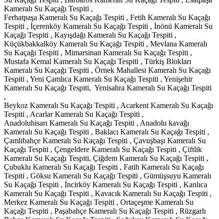
Kameralı Su Kaçağı Tespiti ,
Ferhatpaşa Kameralı Su Kaçağı Tespiti , Fetih Kameralı Su Kaçağı
Tespiti , İçerenköy Kameralı Su Kaçağı Tespiti , İnönü Kameralı Su
Kaçağı Tespiti , Kayışdağı Kameralı Su Kaçağı Tespiti ,
Küçükbakkalköy Kameralı Su Kaçağı Tespiti , Mevlana Kameralı
Su Kaçağı Tespiti , Mimarsinan Kameralı Su Kaçağı Tespiti ,
Mustafa Kemal Kameralı Su Kaçağı Tespiti , Türkiş Blokları
Kameralı Su Kaçağı Tespiti , Örnek Mahallesi Kameralı Su Kaçağı
Tespiti , Yeni Çamlıca Kameralı Su Kaçağı Tespiti , Yenişehir
Kameralı Su Kaçağı Tespiti, Yenisahra Kameralı Su Kaçağı Tespiti
,
Beykoz Kameralı Su Kaçağı Tespiti , Acarkent Kameralı Su Kaçağı
Tespiti , Acarlar Kameralı Su Kaçağı Tespiti ,
Anadoluhisarı Kameralı Su Kaçağı Tespiti , Anadolu kavağı Kameralı Su Kaçağı Tespiti , Baklacı Kameralı Su Kaçağı Tespiti , Çamlıbahçe Kameralı Su Kaçağı Tespiti , Çavuşbaşı Kameralı Su Kaçağı Tespiti , Çengeldere Kameralı Su Kaçağı Tespiti , Çiftlik Kameralı Su Kaçağı Tespiti, Çiğdem Kameralı Su Kaçağı Tespiti , Çubuklu Kameralı Su Kaçağı Tespiti , Fatih Kameralı Su Kaçağı Tespiti , Göksu Kameralı Su Kaçağı Tespiti , Gümüşsuyu Kameralı Su Kaçağı Tespiti , İncirköy Kameralı Su Kaçağı Tespiti , Kanlıca Kameralı Su Kaçağı Tespiti , Kavacık Kameralı Su Kaçağı Tespiti , Merkez Kameralı Su Kaçağı Tespiti , Ortaçeşme Kameralı Su Kaçağı Tespiti , Paşabahçe Kameralı Su Kaçağı Tespiti , Rüzgarlı Bahçe Kameralı Su Kaçağı Tespiti , Soğuksu Kameralı Su Kaçağı Tespiti , Tokatköy Kameralı Su Kaçağı Tespiti , Yalıköy Kameralı Su Kaçağı Tespiti , Yavuz Selim Kameralı Su Kaçağı Tespiti , Yenimahalle Kameralı Su Kaçağı Tespiti , Çekmeköy Kameralı Su Kaçağı Tespiti , Alemdağ Kameralı Su Kaçağı Tespiti , Aydınlar Kameralı Su Kaçağı Tespiti , Cumhuriyet Kameralı Su Kaçağı Tespiti, Çamlık Kameralı Su Kaçağı Tespiti , Çatalmeşe Kameralı Su Kaçağı Tespiti , Ekşioğlu Kameralı Su Kaçağı Tespiti , Güngören Kameralı Su Kaçağı Tespiti , Hamidiye Kameralı Su Kaçağı Tespiti , Kirazlıdere Kameralı Su Kaçağı Tespiti , Mehmet Akif Kameralı Su Kaçağı Tespiti , Merkez Kameralı Su Kaçağı Tespiti , Mimar Sinan Kameralı Su Kaçağı Tespiti , Nişantepe Kameralı Su Kaçağı Tespiti , Ömerli Kameralı Su Kaçağı Tespiti , Soğukpınar Kameralı Su Kaçağı Tespiti , Sultançiftliği Kameralı Su Kaçağı Tespiti , Taşdelen Kameralı Su Kaçağı Tespiti , Kadıköy Kameralı Su Kaçağı Tespiti , 19 Mayıs Kameralı Su Kaçağı Tespiti , Acıbadem Kameralı Su Kaçağı Tespiti , Bostancı Kameralı Su Kaçağı Tespiti , Caddebostan Kameralı Su Kaçağı Tespiti , Caferağa Kameralı Su Kaçağı Tespiti , Çifte Havuzlar Kameralı Su Kaçağı Tespiti , Dumlupınar Kameralı Su Kaçağı Tespiti , Eğitim Kameralı Su Kaçağı Tespiti , Erenköy Kameralı Su Kaçağı Tespiti , Fenerbahçe Kameralı Su Kaçağı Tespiti , Feneryolu Kameralı Su Kaçağı Tespiti , Fikirtepe Kameralı Su Kaçağı Tespiti , Göztepe Kameralı Su Kaçağı Tespiti , Kalamış Kameralı Su Kaçağı Tespiti , Hasanpaşa Kameralı Su Kaçağı Tespiti , Kazasker Kameralı Su Kaçağı Tespiti , Kızıltoprak Kameralı Su Kaçağı Tespiti , Koşuyolu Kameralı Su Kaçağı Tespiti , Kozyatağı Kameralı Su Kaçağı Tespiti , Kuşdili Kameralı Su Kaçağı Tespiti , Kuyubaşı Kameralı Su Kaçağı Tespiti , Merdivenköy Kameralı Su Kaçağı Tespiti , Moda Kameralı Su Kaçağı Tespiti , Osmanağa Kameralı Su Kaçağı Tespiti , Rasimpaşa Kameralı Su Kaçağı Tespiti , Rıhtım Kameralı Su Kaçağı Tespiti , Sahrayıcedid Kameralı Su Kaçağı Tespiti , Selamiçeşme Kameralı Su Kaçağı Tespiti, Şaşkınbakkal Kameralı Su Kaçağı Tespiti , Şenesenevler Kameralı Su Kaçağı Tespiti , Söğütlüçeşme Kameralı Su Kaçağı Tespiti , Suadiye Kameralı Su Kaçağı Tespiti , Ziverbey Kameralı Su Kaçağı Tespiti , Zühtüpaşa Kameralı Su Kaçağı Tespiti , Kartal Kameralı Su Kaçağı Tespiti , Atalar Kameralı Su Kaçağı Tespiti , Cumhuriyet Kameralı Su Kaçağı Tespiti , Çavuşoğlu Kameralı Su Kaçağı Tespiti , Esentepe Kameralı Su Kaçağı Tespiti , Gümüşpınar Kameralı Su Kaçağı Tespiti , Hürriyet Kameralı Su Kaçağı Tespiti , Karlıktepe Kameralı Su Kaçağı Tespiti , Kordonboyu Kameralı Su Kaçağı Tespiti , Kurfalı Kameralı Su Kaçağı Tespiti , Orhantepe Kameralı Su Kaçağı Tespiti , Ortamahalle Kameralı Su Kaçağı Tespiti , Petrol-İş Kameralı Su Kaçağı Tespiti , Rahmanlar Kameralı Su Kaçağı Tespiti , Soğanlık Kameralı Su Kaçağı Tespiti , Topselvi Kameralı Su Kaçağı Tespiti , Uğur Mumcu Kameralı Su Kaçağı Tespiti , Yakacık Kameralı Su Kaçağı Tespiti , Yalı Kameralı Su Kaçağı Tespiti , Yukarımahalle Kameralı Su Kaçağı Tespiti , Yunus Kameralı Su Kaçağı Tespiti , Maltepe Kameralı Su Kaçağı Tespiti ,Adatepe Kameralı Su Kaçağı Tespiti , Altayçeşme Kameralı Su Kaçağı Tespiti , Altıntepe Kameralı Su Kaçağı Tespiti ,Aydınevler Kameralı Su Kaçağı Tespiti , Bağlarbaşı Kameralı Su Kaçağı Tespiti , Başıbüyük Kameralı Su Kaçağı Tespiti , Büyükbakkalköy Kameralı Su Kaçağı Tespiti , Cevizli Kameralı Su Kaçağı Tespiti , Çınar Kameralı Su Kaçağı Tespiti , Doğuşkent Kameralı Su Kaçağı Tespiti , Esenkent Kameralı Su Kaçağı Tespiti , Feyzullah Kameralı Su Kaçağı Tespiti , Fındıklı Kameralı Su Kaçağı Tespiti , Girne Kameralı Su Kaçağı Tespiti , Gülensu Kameralı Su Kaçağı Tespiti , Gülsuyu Kameralı Su Kaçağı Tespiti , İdealtepe Kameralı Su Kaçağı Tespiti , Küçükyalı Kameralı Su Kaçağı Tespiti , Yalı Kameralı Su Kaçağı Tespiti , Yüzevler Kameralı Su Kaçağı Tespiti , Zümrütevler Kameralı Su Kaçağı Tespiti , Pendik Kameralı Su Kaçağı Tespiti , Ahmet Yesevi Kameralı Su Kaçağı Tespiti , Ballıca Kameralı Su Kaçağı Tespiti , Aydos Kameralı Su Kaçağı Tespiti , Bahçelievler Kameralı Su Kaçağı Tespiti , Çamçeşme Kameralı Su Kaçağı Tespiti , Çamlık Kameralı Su Kaçağı Tespiti , Çınardere Kameralı Su Kaçağı Tespiti , Ertuğrul gazi Kameralı Su Kaçağı Tespiti , Emirli Kameralı Su Kaçağı Tespiti , Esenler Kameralı Su Kaçağı Tespiti , Esenyalı Kameralı Su Kaçağı Tespiti , Fatih Kameralı Su Kaçağı Tespiti , Fevzi Çakmak Kameralı Su Kaçağı Tespiti , Göçbeyli Kameralı Su Kaçağı Tespiti , Güllübağlar Kameralı Su Kaçağı Tespiti , Güzelyalı Kameralı Su Kaçağı Tespiti , Harmandere Kameralı Su Kaçağı Tespiti , Kavakpınar Kameralı Su Kaçağı Tespiti , Kaynarca Kameralı Su Kaçağı Tespiti , Kurtdoğmuş Kameralı Su Kaçağı Tespiti , Kurtköy Kameralı Su Kaçağı Tespiti , Kurnaköy Kameralı Su Kaçağı Tespiti , Ramazanoğlu Kameralı Su Kaçağı Tespiti , Sanayi Kameralı Su Kaçağı Tespiti , Sapanbağları Kameralı Su Kaçağı Tespiti , Sülüntepe Kameralı Su Kaçağı Tespiti , Şeyhli Kameralı Su Kaçağı Tespiti , Velibaba Kameralı Su Kaçağı Tespiti , Yayalar Kameralı Su Kaçağı Tespiti , Yenimahalle Kameralı Su Kaçağı Tespiti , Yenişehir Kameralı Su Kaçağı Tespiti ,Yeşilbağlar Kameralı Su Kaçağı Tespiti , Sancaktepe Kameralı Su Kaçağı Tespiti , Abdurrahmangazi Kameralı Su Kaçağı Tespiti , Akpınar Kameralı Su Kaçağı Tespiti , Atatürk Kameralı Su Kaçağı Tespiti , Emek Kameralı Su Kaçağı Tespiti , Eyüpsultan Kameralı Su Kaçağı Tespiti , Fatih Kameralı Su Kaçağı Tespiti , Hilal Kameralı Su Kaçağı Tespiti , İnönü Kameralı Su Kaçağı Tespiti , Kemal Türkler Kameralı Su Kaçağı Tespiti , Meclis Kameralı Su Kaçağı Tespiti , Merve Kameralı Su Kaçağı Tespiti , Mevlana Kameralı Su Kaçağı Tespiti , Ortadağ Kameralı Su Kaçağı Tespiti , Osmangazi Kameralı Su Kaçağı Tespiti , Samandıra Kameralı Su Kaçağı Tespiti , Safa Kameralı Su Kaçağı Tespiti , Sarıgazi Kameralı Su Kaçağı Tespiti , Veysel Karani Kameralı Su Kaçağı Tespiti , Yenidoğan Kameralı Su Kaçağı Tespiti , Yunus Emre Kameralı Su Kaçağı Tespiti , Sultanbeyli Kameralı Su Kaçağı Tespiti , Adil Kameralı Su Kaçağı Tespiti , Ahmet Yesevi Kameralı Su Kaçağı Tespiti , Akşemsettin Kameralı Su Kaçağı Tespiti , Battalgazi Kameralı Su Kaçağı Tespiti , Fatih Kameralı Su Kaçağı Tespiti , Hamidiye Kameralı Su Kaçağı Tespiti , Mecidiye Kameralı Su Kaçağı Tespiti , Mehmet Akif Kameralı Su Kaçağı Tespiti , Mimarsinan Kameralı Su Kaçağı Tespiti , Necip Fazıl Kameralı Su Kaçağı Tespiti , Orhangazi Kameralı Su Kaçağı Tespiti , Turgutreis Kameralı Su Kaçağı Tespiti , Yavuz Selim Kameralı Su Kaçağı Tespiti , Şile Kameralı Su Kaçağı Tespiti , Ağva Kameralı Su Kaçağı Tespiti , Balibey Kameralı Su Kaçağı Tespiti , Çavuş Kameralı Su Kaçağı Tespiti , Hacıkasım Kameralı Su Kaçağı Tespiti , Kumbaba Kameralı Su Kaçağı Tespiti , Tuzla Kameralı Su Kaçağı Tespiti , Anadolu Kameralı Su Kaçağı Tespiti , Aydınlı Kameralı Su Kaçağı Tespiti , Aydıntepe Kameralı Su Kaçağı Tespiti , Cami Kameralı Su Kaçağı Tespiti , Evliya Çelebi Kameralı Su Kaçağı Tespiti , Fatih Kameralı Su Kaçağı Tespiti , Fırat Kameralı Su Kaçağı Tespiti , İçmeler Kameralı Su Kaçağı Tespiti , İstasyon Kameralı Su Kaçağı Tespiti , Mescit Kameralı Su Kaçağı Tespiti , Mimarsinan Kameralı Su Kaçağı Tespiti , Orhanlı Kameralı Su Kaçağı Tespiti , Postane Kameralı Su Kaçağı Tespiti , Şifa Kameralı Su Kaçağı Tespiti,Tepeören Kameralı Su Kaçağı Tespiti , Yayla Kameralı Su Kaçağı Tespiti , Ümraniye Kameralı Su Kaçağı Tespiti , Adem Yavuz Kameralı Su Kaçağı Tespiti , Altınşehir Kameralı Su Kaçağı Tespiti , Armağanevler Kameralı Su Kaçağı Tespiti , Atakent Kameralı Su Kaçağı Tespiti , Atatürk Kameralı Su Kaçağı Tespiti , Cemil Meriç Kameralı Su Kaçağı Tespiti , Çakmak Kameralı Su Kaçağı Tespiti , Çamlık Kameralı Su Kaçağı Tespiti , Dudullu Kameralı Su Kaçağı Tespiti , Elmalıkent Kameralı Su Kaçağı Tespiti , Esenevler Kameralı Su Kaçağı Tespiti , Esenşehir Kameralı Su Kaçağı Tespiti , Fatih Sultan Mehmet Kameralı Su Kaçağı Tespiti , Hekimbaşı Kameralı Su Kaçağı Tespiti , Huzur Kameralı Su Kaçağı Tespiti , Ihlamurkuyu Kameralı Su Kaçağı Tespiti , İnkılap Kameralı Su Kaçağı Tespiti , İstiklal Kameralı Su Kaçağı Tespiti , Kazım Karabekir Kameralı Su Kaçağı Tespiti , Mehmet Akif Kameralı Su Kaçağı Tespiti , Madenler Kameralı Su Kaçağı Tespiti , Namık Kemal Kameralı Su Kaçağı Tespiti , Necip Fazıl Kameralı Su Kaçağı Tespiti , Parseller Kameralı Su Kaçağı Tespiti , Saray Kameralı Su Kaçağı Tespiti , Site Kameralı Su Kaçağı Tespiti , Şerifali Kameralı Su Kaçağı Tespiti , Soyak Yenişehir Kameralı Su Kaçağı Tespiti , Tantavi Kameralı Su Kaçağı Tespiti , Tatlısu Kameralı Su Kaçağı Tespiti , Tepeüstü Kameralı Su Kaçağı Tespiti , Topağacı Kameralı Su Kaçağı Tespiti , Uydukent Kameralı Su Kaçağı Tespiti , Yamanevler Kameralı Su Kaçağı Tespiti , Yeni Sanayi Kameralı Su Kaçağı Tespiti , Üsküdar Kameralı Su Kaçağı Tespiti , Ahmediye Kameralı Su Kaçağı Tespiti , Altunizade Kameralı Su Kaçağı Tespiti , Aziz Mahmud Hüdayi Kameralı Su Kaçağı Tespiti , Barbaros Kameralı Su Kaçağı Tespiti , Beylerbeyi Kameralı Su Kaçağı Tespiti , Bulgurlu Kameralı Su Kaçağı Tespiti , Burhaniye Kameralı Su Kaçağı Tespiti , Cumhuriyet Kameralı Su Kaçağı Tespiti , Çengelköy Kameralı Su Kaçağı Tespiti , Dragos Kameralı Su Kaçağı Tespiti , Ferah Kameralı Su Kaçağı Tespiti , Güzeltepe Kameralı