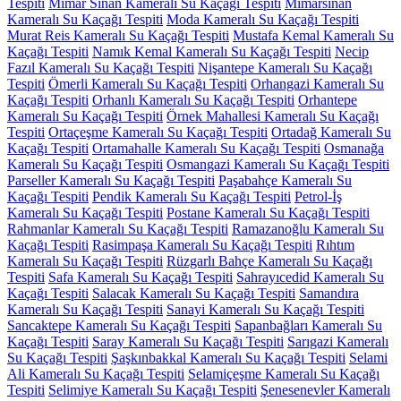
Tespiti
Mimar Sinan Kameralı Su Kaçağı Tespiti
Mimarsinan
Kameralı Su Kaçağı Tespiti
Moda Kameralı Su Kaçağı Tespiti
Murat Reis Kameralı Su Kaçağı Tespiti
Mustafa Kemal Kameralı Su
Kaçağı Tespiti
Namık Kemal Kameralı Su Kaçağı Tespiti
Necip
Fazıl Kameralı Su Kaçağı Tespiti
Nişantepe Kameralı Su Kaçağı
Tespiti
Ömerli Kameralı Su Kaçağı Tespiti
Orhangazi Kameralı Su
Kaçağı Tespiti
Orhanlı Kameralı Su Kaçağı Tespiti
Orhantepe
Kameralı Su Kaçağı Tespiti
Örnek Mahallesi Kameralı Su Kaçağı
Tespiti
Ortaçeşme Kameralı Su Kaçağı Tespiti
Ortadağ Kameralı Su
Kaçağı Tespiti
Ortamahalle Kameralı Su Kaçağı Tespiti
Osmanağa
Kameralı Su Kaçağı Tespiti
Osmangazi Kameralı Su Kaçağı Tespiti
Parseller Kameralı Su Kaçağı Tespiti
Paşabahçe Kameralı Su
Kaçağı Tespiti
Pendik Kameralı Su Kaçağı Tespiti
Petrol-İş
Kameralı Su Kaçağı Tespiti
Postane Kameralı Su Kaçağı Tespiti
Rahmanlar Kameralı Su Kaçağı Tespiti
Ramazanoğlu Kameralı Su
Kaçağı Tespiti
Rasimpaşa Kameralı Su Kaçağı Tespiti
Rıhtım
Kameralı Su Kaçağı Tespiti
Rüzgarlı Bahçe Kameralı Su Kaçağı
Tespiti
Safa Kameralı Su Kaçağı Tespiti
Sahrayıcedid Kameralı Su
Kaçağı Tespiti
Salacak Kameralı Su Kaçağı Tespiti
Samandıra
Kameralı Su Kaçağı Tespiti
Sanayi Kameralı Su Kaçağı Tespiti
Sancaktepe Kameralı Su Kaçağı Tespiti
Sapanbağları Kameralı Su
Kaçağı Tespiti
Saray Kameralı Su Kaçağı Tespiti
Sarıgazi Kameralı
Su Kaçağı Tespiti
Şaşkınbakkal Kameralı Su Kaçağı Tespiti
Selami
Ali Kameralı Su Kaçağı Tespiti
Selamiçeşme Kameralı Su Kaçağı
Tespiti
Selimiye Kameralı Su Kaçağı Tespiti
Şenesenevler Kameralı