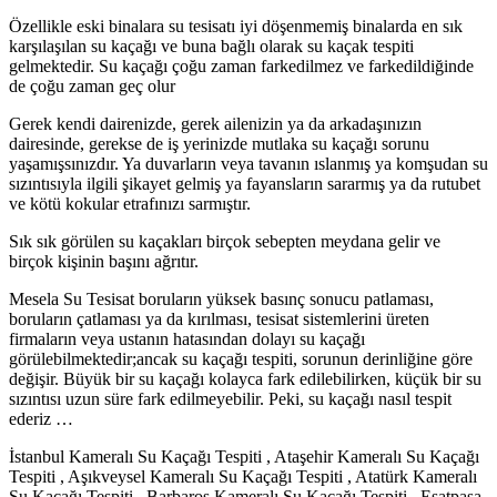
Özellikle eski binalara su tesisatı iyi döşenmemiş binalarda en sık
karşılaşılan su kaçağı ve buna bağlı olarak su kaçak tespiti
gelmektedir. Su kaçağı çoğu zaman farkedilmez ve farkedildiğinde
de çoğu zaman geç olur
Gerek kendi dairenizde, gerek ailenizin ya da arkadaşınızın
dairesinde, gerekse de iş yerinizde mutlaka su kaçağı sorunu
yaşamışsınızdır. Ya duvarların veya tavanın ıslanmış ya komşudan su
sızıntısıyla ilgili şikayet gelmiş ya fayansların sararmış ya da rutubet
ve kötü kokular etrafınızı sarmıştır.
Sık sık görülen su kaçakları birçok sebepten meydana gelir ve
birçok kişinin başını ağrıtır.
Mesela Su Tesisat boruların yüksek basınç sonucu patlaması,
boruların çatlaması ya da kırılması, tesisat sistemlerini üreten
firmaların veya ustanın hatasından dolayı su kaçağı
görülebilmektedir;ancak su kaçağı tespiti, sorunun derinliğine göre
değişir. Büyük bir su kaçağı kolayca fark edilebilirken, küçük bir su
sızıntısı uzun süre fark edilmeyebilir. Peki, su kaçağı nasıl tespit
ederiz …
İstanbul Kameralı Su Kaçağı Tespiti , Ataşehir Kameralı Su Kaçağı
Tespiti , Aşıkveysel Kameralı Su Kaçağı Tespiti , Atatürk Kameralı
Su Kaçağı Tespiti , Barbaros Kameralı Su Kaçağı Tespiti , Esatpaşa