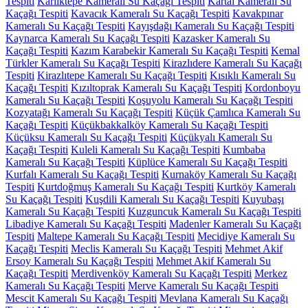
Tespiti
Karlıktepe Kameralı Su Kaçağı Tespiti
Kartal Kameralı Su
Kaçağı Tespiti
Kavacık Kameralı Su Kaçağı Tespiti
Kavakpınar
Kameralı Su Kaçağı Tespiti
Kayışdağı Kameralı Su Kaçağı Tespiti
Kaynarca Kameralı Su Kaçağı Tespiti
Kazasker Kameralı Su
Kaçağı Tespiti
Kazım Karabekir Kameralı Su Kaçağı Tespiti
Kemal
Türkler Kameralı Su Kaçağı Tespiti
Kirazlıdere Kameralı Su Kaçağı
Tespiti
Kirazlıtepe Kameralı Su Kaçağı Tespiti
Kısıklı Kameralı Su
Kaçağı Tespiti
Kızıltoprak Kameralı Su Kaçağı Tespiti
Kordonboyu
Kameralı Su Kaçağı Tespiti
Koşuyolu Kameralı Su Kaçağı Tespiti
Kozyatağı Kameralı Su Kaçağı Tespiti
Küçük Çamlıca Kameralı Su
Kaçağı Tespiti
Küçükbakkalköy Kameralı Su Kaçağı Tespiti
Küçüksu Kameralı Su Kaçağı Tespiti
Küçükyalı Kameralı Su
Kaçağı Tespiti
Kuleli Kameralı Su Kaçağı Tespiti
Kumbaba
Kameralı Su Kaçağı Tespiti
Küplüce Kameralı Su Kaçağı Tespiti
Kurfalı Kameralı Su Kaçağı Tespiti
Kurnaköy Kameralı Su Kaçağı
Tespiti
Kurtdoğmuş Kameralı Su Kaçağı Tespiti
Kurtköy Kameralı
Su Kaçağı Tespiti
Kuşdili Kameralı Su Kaçağı Tespiti
Kuyubaşı
Kameralı Su Kaçağı Tespiti
Kuzguncuk Kameralı Su Kaçağı Tespiti
Libadiye Kameralı Su Kaçağı Tespiti
Madenler Kameralı Su Kaçağı
Tespiti
Maltepe Kameralı Su Kaçağı Tespiti
Mecidiye Kameralı Su
Kaçağı Tespiti
Meclis Kameralı Su Kaçağı Tespiti
Mehmet Akif
Ersoy Kameralı Su Kaçağı Tespiti
Mehmet Akif Kameralı Su
Kaçağı Tespiti
Merdivenköy Kameralı Su Kaçağı Tespiti
Merkez
Kameralı Su Kaçağı Tespiti
Merve Kameralı Su Kaçağı Tespiti
Mescit Kameralı Su Kaçağı Tespiti
Mevlana Kameralı Su Kaçağı