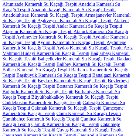
Altunizade Kameralı Su Kaçağı Tespiti
Anadolu Kameralı Su
Kaçağı Tespiti
Anadolu kavağı Kameralı Su Kaçağı Tespiti
Anadoluhisarı Kameralı Su Kaçağı Tespiti
Armağanevler Kameralı
Su Kaçağı Tespiti
Aşıkveysel Kameralı Su Kaçağı Tespiti
Atakent
Kameralı Su Kaçağı Tespiti
Atalar Kameralı Su Kaçağı Tespiti
Ataşehir Kameralı Su Kaçağı Tespiti
Atatürk Kameralı Su Kaçağı
Tespiti
Aydınevler Kameralı Su Kaçağı Tespiti
Aydınlar Kameralı
Su Kaçağı Tespiti
Aydınlı Kameralı Su Kaçağı Tespiti
Aydıntepe
Kameralı Su Kaçağı Tespiti
Aydos Kameralı Su Kaçağı Tespiti
Aziz
Mahmud Hüdayi Kameralı Su Kaçağı Tespiti
Bağlarbaşı Kameralı
Su Kaçağı Tespiti
Bahçelievler Kameralı Su Kaçağı Tespiti
Baklacı
Kameralı Su Kaçağı Tespiti
Balibey Kameralı Su Kaçağı Tespiti
Ballıca Kameralı Su Kaçağı Tespiti
Barbaros Kameralı Su Kaçağı
Tespiti
Başıbüyük Kameralı Su Kaçağı Tespiti
Battalgazi Kameralı
Su Kaçağı Tespiti
Beykoz Kameralı Su Kaçağı Tespiti
Beylerbeyi
Kameralı Su Kaçağı Tespiti
Bostancı Kameralı Su Kaçağı Tespiti
Bulgurlu Kameralı Su Kaçağı Tespiti
Burhaniye Kameralı Su
Kaçağı Tespiti
Büyükbakkalköy Kameralı Su Kaçağı Tespiti
Caddebostan Kameralı Su Kaçağı Tespiti
Caferağa Kameralı Su
Kaçağı Tespiti
Çakmak Kameralı Su Kaçağı Tespiti
Çamçeşme
Kameralı Su Kaçağı Tespiti
Cami Kameralı Su Kaçağı Tespiti
Çamlıbahçe Kameralı Su Kaçağı Tespiti
Çamlıca Kameralı Su
Kaçağı Tespiti
Çamlık Kameralı Su Kaçağı Tespiti
Çatalmeşe
Kameralı Su Kaçağı Tespiti
Çavuş Kameralı Su Kaçağı Tespiti
Çavuşbaşı Kameralı Su Kaçağı Tespiti
Çavuşoğlu Kameralı Su