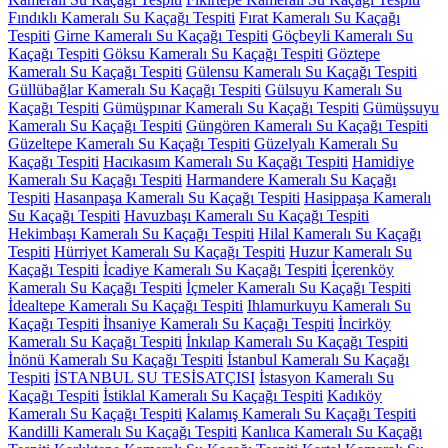
Fındıklı Kameralı Su Kaçağı Tespiti
Fırat Kameralı Su Kaçağı
Tespiti
Girne Kameralı Su Kaçağı Tespiti
Göçbeyli Kameralı Su
Kaçağı Tespiti
Göksu Kameralı Su Kaçağı Tespiti
Göztepe
Kameralı Su Kaçağı Tespiti
Gülensu Kameralı Su Kaçağı Tespiti
Güllübağlar Kameralı Su Kaçağı Tespiti
Gülsuyu Kameralı Su
Kaçağı Tespiti
Gümüşpınar Kameralı Su Kaçağı Tespiti
Gümüşsuyu
Kameralı Su Kaçağı Tespiti
Güngören Kameralı Su Kaçağı Tespiti
Güzeltepe Kameralı Su Kaçağı Tespiti
Güzelyalı Kameralı Su
Kaçağı Tespiti
Hacıkasım Kameralı Su Kaçağı Tespiti
Hamidiye
Kameralı Su Kaçağı Tespiti
Harmandere Kameralı Su Kaçağı
Tespiti
Hasanpaşa Kameralı Su Kaçağı Tespiti
Hasippaşa Kameralı
Su Kaçağı Tespiti
Havuzbaşı Kameralı Su Kaçağı Tespiti
Hekimbaşı Kameralı Su Kaçağı Tespiti
Hilal Kameralı Su Kaçağı
Tespiti
Hürriyet Kameralı Su Kaçağı Tespiti
Huzur Kameralı Su
Kaçağı Tespiti
İcadiye Kameralı Su Kaçağı Tespiti
İçerenköy
Kameralı Su Kaçağı Tespiti
İçmeler Kameralı Su Kaçağı Tespiti
İdealtepe Kameralı Su Kaçağı Tespiti
Ihlamurkuyu Kameralı Su
Kaçağı Tespiti
İhsaniye Kameralı Su Kaçağı Tespiti
İncirköy
Kameralı Su Kaçağı Tespiti
İnkılap Kameralı Su Kaçağı Tespiti
İnönü Kameralı Su Kaçağı Tespiti
İstanbul Kameralı Su Kaçağı
Tespiti
İSTANBUL SU TESİSATÇISI
İstasyon Kameralı Su
Kaçağı Tespiti
İstiklal Kameralı Su Kaçağı Tespiti
Kadıköy
Kameralı Su Kaçağı Tespiti
Kalamış Kameralı Su Kaçağı Tespiti
Kandilli Kameralı Su Kaçağı Tespiti
Kanlıca Kameralı Su Kaçağı