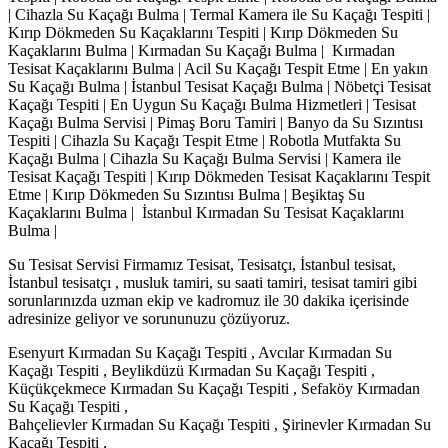
| Cihazla Su Kaçağı Bulma | Termal Kamera ile Su Kaçağı Tespiti |
Kırıp Dökmeden Su Kaçaklarını Tespiti | Kırıp Dökmeden Su
Kaçaklarını Bulma | Kırmadan Su Kaçağı Bulma | Kırmadan
Tesisat Kaçaklarını Bulma | Acil Su Kaçağı Tespit Etme | En yakın
Su Kaçağı Bulma | İstanbul Tesisat Kaçağı Bulma | Nöbetçi Tesisat
Kaçağı Tespiti | En Uygun Su Kaçağı Bulma Hizmetleri | Tesisat
Kaçağı Bulma Servisi | Pimaş Boru Tamiri | Banyo da Su Sızıntısı
Tespiti | Cihazla Su Kaçağı Tespit Etme | Robotla Mutfakta Su
Kaçağı Bulma | Cihazla Su Kaçağı Bulma Servisi | Kamera ile
Tesisat Kaçağı Tespiti | Kırıp Dökmeden Tesisat Kaçaklarını Tespit
Etme | Kırıp Dökmeden Su Sızıntısı Bulma | Beşiktaş Su
Kaçaklarını Bulma | İstanbul Kırmadan Su Tesisat Kaçaklarını
Bulma |
Su Tesisat Servisi Firmamız Tesisat, Tesisatçı, İstanbul tesisat,
İstanbul tesisatçı , musluk tamiri, su saati tamiri, tesisat tamiri gibi
sorunlarınızda uzman ekip ve kadromuz ile 30 dakika içerisinde
adresinize geliyor ve sorununuzu çözüyoruz.
Esenyurt Kırmadan Su Kaçağı Tespiti , Avcılar Kırmadan Su
Kaçağı Tespiti , Beylikdüzü Kırmadan Su Kaçağı Tespiti ,
Küçükçekmece Kırmadan Su Kaçağı Tespiti , Sefaköy Kırmadan
Su Kaçağı Tespiti ,
Bahçelievler Kırmadan Su Kaçağı Tespiti , Şirinevler Kırmadan Su
Kaçağı Tespiti ,