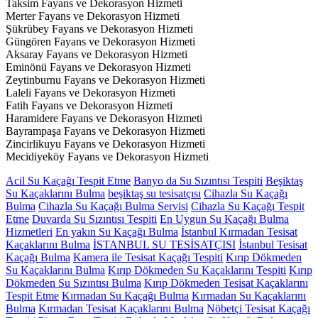
Taksim Fayans ve Dekorasyon Hizmeti
Merter Fayans ve Dekorasyon Hizmeti
Şükrübey Fayans ve Dekorasyon Hizmeti
Güngören Fayans ve Dekorasyon Hizmeti
Aksaray Fayans ve Dekorasyon Hizmeti
Eminönü Fayans ve Dekorasyon Hizmeti
Zeytinburnu Fayans ve Dekorasyon Hizmeti
Laleli Fayans ve Dekorasyon Hizmeti
Fatih Fayans ve Dekorasyon Hizmeti
Haramidere Fayans ve Dekorasyon Hizmeti
Bayrampaşa Fayans ve Dekorasyon Hizmeti
Zincirlikuyu Fayans ve Dekorasyon Hizmeti
Mecidiyeköy Fayans ve Dekorasyon Hizmeti
Acil Su Kaçağı Tespit Etme
Banyo da Su Sızıntısı Tespiti
Beşiktaş
Su Kaçaklarını Bulma
beşiktaş su tesisatçısı
Cihazla Su Kaçağı
Bulma
Cihazla Su Kaçağı Bulma Servisi
Cihazla Su Kaçağı Tespit
Etme
Duvarda Su Sızıntısı Tespiti
En Uygun Su Kaçağı Bulma
Hizmetleri
En yakın Su Kaçağı Bulma
İstanbul Kırmadan Tesisat
Kaçaklarını Bulma
İSTANBUL SU TESİSATÇISI
İstanbul Tesisat
Kaçağı Bulma
Kamera ile Tesisat Kaçağı Tespiti
Kırıp Dökmeden
Su Kaçaklarını Bulma
Kırıp Dökmeden Su Kaçaklarını Tespiti
Kırıp
Dökmeden Su Sızıntısı Bulma
Kırıp Dökmeden Tesisat Kaçaklarını
Tespit Etme
Kırmadan Su Kaçağı Bulma
Kırmadan Su Kaçaklarını
Bulma
Kırmadan Tesisat Kaçaklarını Bulma
Nöbetçi Tesisat Kaçağı