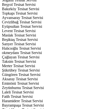
Soğanlı Tesisat Servisi
Beşyol Tesisat Servisi
Bakırköy Tesisat Servisi
Topkapı Tesisat Servisi
Ayvansaray Tesisat Servisi
Cevizlibağ Tesisat Servisi
Eyüpsultan Tesisat Servisi
Levent Tesisat Servisi
Maslak Tesisat Servisi
Beşiktaş Tesisat Servisi
Sarıyer Tesisat Servisi
Halıcıoğlu Tesisat Servisi
okmeydanı Tesisat Servisi
Çağlayan Tesisat Servisi
Taksim Tesisat Servisi
Merter Tesisat Servisi
Şükrübey Tesisat Servisi
Güngören Tesisat Servisi
Aksaray Tesisat Servisi
Eminönü Tesisat Servisi
Zeytinburnu Tesisat Servisi
Laleli Tesisat Servisi
Fatih Tesisat Servisi
Haramidere Tesisat Servisi
Bayrampaşa Tesisat Servisi