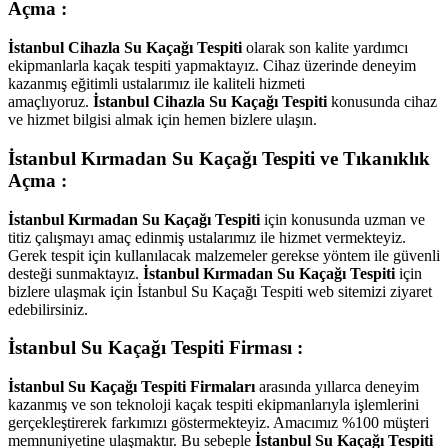
Açma :
İstanbul Cihazla Su Kaçağı Tespiti
olarak son kalite yardımcı
ekipmanlarla kaçak tespiti yapmaktayız. Cihaz üzerinde deneyim
kazanmış eğitimli ustalarımız ile kaliteli hizmeti
amaçlıyoruz.
İstanbul Cihazla Su Kaçağı Tespiti
konusunda cihaz
ve hizmet bilgisi almak için hemen bizlere ulaşın.
İstanbul Kırmadan Su Kaçağı Tespiti ve Tıkanıklık
Açma :
İstanbul Kırmadan Su Kaçağı Tespiti
için konusunda uzman ve
titiz çalışmayı amaç edinmiş ustalarımız ile hizmet vermekteyiz.
Gerek tespit için kullanılacak malzemeler gerekse yöntem ile güvenli
desteği sunmaktayız.
İstanbul Kırmadan Su Kaçağı Tespiti
için
bizlere ulaşmak için İstanbul Su Kaçağı Tespiti web sitemizi ziyaret
edebilirsiniz.
İstanbul Su Kaçağı Tespiti Firması :
İstanbul Su Kaçağı Tespiti Firmaları
arasında yıllarca deneyim
kazanmış ve son teknoloji kaçak tespiti ekipmanlarıyla işlemlerini
gerçekleştirerek farkımızı göstermekteyiz. Amacımız %100 müşteri
memnuniyetine ulaşmaktır. Bu sebeple
İstanbul Su Kaçağı Tespiti