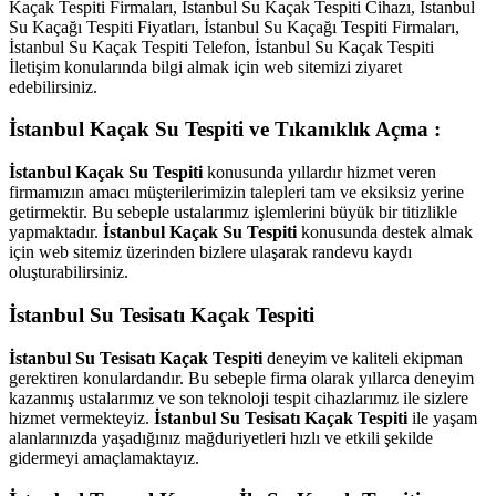
Kaçak Tespiti Firmaları, İstanbul Su Kaçak Tespiti Cihazı, İstanbul
Su Kaçağı Tespiti Fiyatları, İstanbul Su Kaçağı Tespiti Firmaları,
İstanbul Su Kaçak Tespiti Telefon, İstanbul Su Kaçak Tespiti
İletişim konularında bilgi almak için web sitemizi ziyaret
edebilirsiniz.
İstanbul Kaçak Su Tespiti ve Tıkanıklık Açma :
İstanbul Kaçak Su Tespiti
konusunda yıllardır hizmet veren
firmamızın amacı müşterilerimizin talepleri tam ve eksiksiz yerine
getirmektir. Bu sebeple ustalarımız işlemlerini büyük bir titizlikle
yapmaktadır.
İstanbul Kaçak Su Tespiti
konusunda destek almak
için web sitemiz üzerinden bizlere ulaşarak randevu kaydı
oluşturabilirsiniz.
İstanbul Su Tesisatı Kaçak Tespiti
İstanbul Su Tesisatı Kaçak Tespiti
deneyim ve kaliteli ekipman
gerektiren konulardandır. Bu sebeple firma olarak yıllarca deneyim
kazanmış ustalarımız ve son teknoloji tespit cihazlarımız ile sizlere
hizmet vermekteyiz.
İstanbul Su Tesisatı Kaçak Tespiti
ile yaşam
alanlarınızda yaşadığınız mağduriyetleri hızlı ve etkili şekilde
gidermeyi amaçlamaktayız.