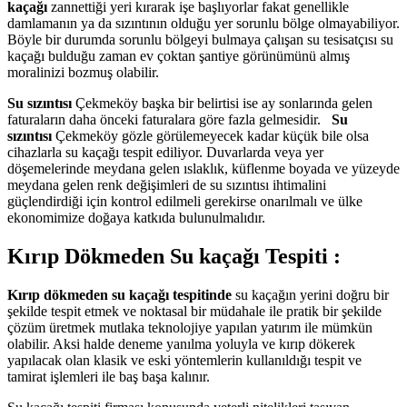
kaçağı
zannettiği yeri kırarak işe başlıyorlar fakat genellikle
damlamanın ya da sızıntının olduğu yer sorunlu bölge olmayabiliyor.
Böyle bir durumda sorunlu bölgeyi bulmaya çalışan su tesisatçısı su
kaçağı bulduğu zaman ev çoktan şantiye görünümünü almış
moralinizi bozmuş olabilir.
Su sızıntısı
Çekmeköy başka bir belirtisi ise ay sonlarında gelen
faturaların daha önceki faturalara göre fazla gelmesidir.
Su
sızıntısı
Çekmeköy gözle görülemeyecek kadar küçük bile olsa
cihazlarla su kaçağı tespit ediliyor. Duvarlarda veya yer
döşemelerinde meydana gelen ıslaklık, küflenme boyada ve yüzeyde
meydana gelen renk değişimleri de su sızıntısı ihtimalini
güçlendirdiği için kontrol edilmeli gerekirse onarılmalı ve ülke
ekonomimize doğaya katkıda bulunulmalıdır.
Kırıp Dökmeden Su kaçağı Tespiti :
Kırıp dökmeden su kaçağı tespitinde
su kaçağın yerini doğru bir
şekilde tespit etmek ve noktasal bir müdahale ile pratik bir şekilde
çözüm üretmek mutlaka teknolojiye yapılan yatırım ile mümkün
olabilir. Aksi halde deneme yanılma yoluyla ve kırıp dökerek
yapılacak olan klasik ve eski yöntemlerin kullanıldığı tespit ve
tamirat işlemleri ile baş başa kalınır.