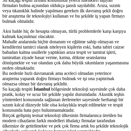
Su kaçağı tespiti firması konusunda yeterli nitelikleri taşıyan
firmaları bulma açısından oldukça şanslı sayılabilir. Arıza, sızıntı
veya tıkanıklık halinde yapılması gereken ilk davranış şekli doğru
bir araştırma ile teknolojiyi kullanan ve bu şekilde iş yapan firmayı
bulmak olmalıdır.
Aksi halde hiç de hesapta olmayan, türlü problemlerle karşı karşıya
kalmak kaçınılmaz olacaktır.
Mahalle aralarında hiçbir donanım ve eğitime sahip olmayan ve
kendilerini tamirci olarak niteleyen kişilerin eski, hatta tabiri caizse
babadan kalma usullerle yaptıkları arıza tespit ve tamirat işleri,
tamirattan ziyade hasar verme, kırma, dökme seanslarına
dönüşmekte ve var olandan çok daha büyük sıkıntıların yaşanmasına
neden olmaktadır.
Bu nedenle hızlı davranarak ama aceleci olmadan yeterince
araştırma yaparak doğru firmayı bulmak ve işi ona yaptırmak
olmazsa olmaz bir davranış şeklidir.
Su kaçağı tespiti
İstanbul
bölgesinde teknoloji sayesinde çok daha
pratik, kolay ve ucuz bir şekilde yapılır durumdadır. Akustik teşhis
yöntemleri konusunda sağlanan ilerlemeler sayesinde herhangi bir
sızıntı kılcal düzeyde bile olsa kolaylıkla tespit edilmekte ve tespit
konusunda hata payı bulunmamaktadır.
Birçok gelişmiş tesisat teknoloji ülkesinin firmalarınca üretilen bu
modern cihazların farklı modelleri ithalatçı firmalar tarafından
ülkemize de getirilmekte ve pek çok firma artık bu şekilde teknolojik