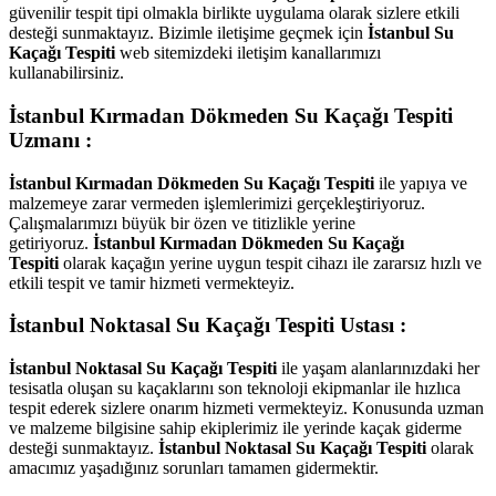
güvenilir tespit tipi olmakla birlikte uygulama olarak sizlere etkili
desteği sunmaktayız. Bizimle iletişime geçmek için
İstanbul Su
Kaçağı Tespiti
web sitemizdeki iletişim kanallarımızı
kullanabilirsiniz.
İstanbul Kırmadan Dökmeden Su Kaçağı Tespiti
Uzmanı :
İstanbul Kırmadan Dökmeden Su Kaçağı Tespiti
ile yapıya ve
malzemeye zarar vermeden işlemlerimizi gerçekleştiriyoruz.
Çalışmalarımızı büyük bir özen ve titizlikle yerine
getiriyoruz.
İstanbul Kırmadan Dökmeden Su Kaçağı
Tespiti
olarak kaçağın yerine uygun tespit cihazı ile zararsız hızlı ve
etkili tespit ve tamir hizmeti vermekteyiz.
İstanbul Noktasal Su Kaçağı Tespiti Ustası :
İstanbul Noktasal Su Kaçağı Tespiti
ile yaşam alanlarınızdaki her
tesisatla oluşan su kaçaklarını son teknoloji ekipmanlar ile hızlıca
tespit ederek sizlere onarım hizmeti vermekteyiz. Konusunda uzman
ve malzeme bilgisine sahip ekiplerimiz ile yerinde kaçak giderme
desteği sunmaktayız.
İstanbul Noktasal Su Kaçağı Tespiti
olarak
amacımız yaşadığınız sorunları tamamen gidermektir.