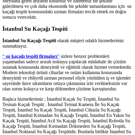
Meydana gelen arızanın kusursuz ve zahmetsiz bir şekilde
giderilmesi ve çok daha ekonomik bir şekilde tamamlanması için su
kaçağı tespiti konusundaki uzman firmaları tercih etmek en doğru
sonucu verecektir.
İstanbul Su Kaçağı Tespiti
İstanbul Su Kaçağı Tespiti
olarak müşteri odaklı hizmetlerimiz
sunmaktayız.
“
su kaçağı tespiti firmaları
”
sizlere benzer problemleri
yaşatmadan sadece arızalı noktaya yapılacak müdahale ile çözüm
sunmak konusunda deneyimli ve eğitimli olarak hizmet vermektedir.
Modern teknoloji ürünü cihazlar ve onları kullanma konusunda
deneyimli ve ehliyetli uzman personel eliyle yürütülen iş ve işlemler
sayesinde ilave sıkıntıların ortaya çıkmasına izin verilmeksizin var
olan sorun kolayca ve kırıp dökmeden çözüme kavuşturulur.
Başlıca hizmetlerimiz ; İstanbul Kaçak Su Tespiti, İstanbul Su
Tesisatı Kaçak Tespiti , İstanbul Termal Kamera İle Su Kaçak
Tespiti, İstanbul Su Kaçak Tespiti, İstanbul Cihazla Su Kaçağı
Tespiti, İstanbul Kırmadan Su Kaçağı Tespiti, İstanbul En Yakın Su
Kaçak Tespiti, İstanbul Acil Su Kaçağı Tespiti, İstanbul Robotla Su
Kaçağı Tespiti, İstanbul Kırmadan Dökmeden Su Kaçağı Tespiti,
İstanbul Noktasal Su Kaçağı Tespitidir. Bunlarla birlikte İstanbul Su