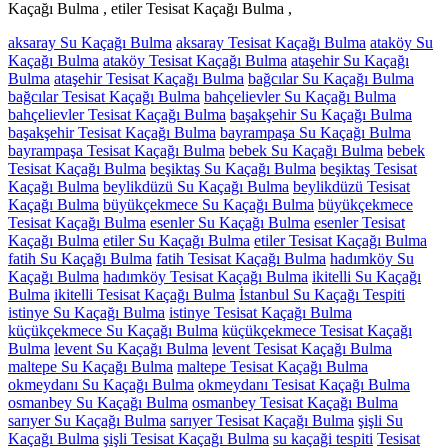
Kaçağı Bulma , etiler Tesisat Kaçağı Bulma ,
aksaray Su Kaçağı Bulma
aksaray Tesisat Kaçağı Bulma
ataköy Su
Kaçağı Bulma
ataköy Tesisat Kaçağı Bulma
ataşehir Su Kaçağı
Bulma
ataşehir Tesisat Kaçağı Bulma
bağcılar Su Kaçağı Bulma
bağcılar Tesisat Kaçağı Bulma
bahçelievler Su Kaçağı Bulma
bahçelievler Tesisat Kaçağı Bulma
başakşehir Su Kaçağı Bulma
başakşehir Tesisat Kaçağı Bulma
bayrampaşa Su Kaçağı Bulma
bayrampaşa Tesisat Kaçağı Bulma
bebek Su Kaçağı Bulma
bebek
Tesisat Kaçağı Bulma
beşiktaş Su Kaçağı Bulma
beşiktaş Tesisat
Kaçağı Bulma
beylikdüzü Su Kaçağı Bulma
beylikdüzü Tesisat
Kaçağı Bulma
büyükçekmece Su Kaçağı Bulma
büyükçekmece
Tesisat Kaçağı Bulma
esenler Su Kaçağı Bulma
esenler Tesisat
Kaçağı Bulma
etiler Su Kaçağı Bulma
etiler Tesisat Kaçağı Bulma
fatih Su Kaçağı Bulma
fatih Tesisat Kaçağı Bulma
hadımköy Su
Kaçağı Bulma
hadımköy Tesisat Kaçağı Bulma
ikitelli Su Kaçağı
Bulma
ikitelli Tesisat Kaçağı Bulma
İstanbul Su Kaçağı Tespiti
istinye Su Kaçağı Bulma
istinye Tesisat Kaçağı Bulma
küçükçekmece Su Kaçağı Bulma
küçükçekmece Tesisat Kaçağı
Bulma
levent Su Kaçağı Bulma
levent Tesisat Kaçağı Bulma
maltepe Su Kaçağı Bulma
maltepe Tesisat Kaçağı Bulma
okmeydanı Su Kaçağı Bulma
okmeydanı Tesisat Kaçağı Bulma
osmanbey Su Kaçağı Bulma
osmanbey Tesisat Kaçağı Bulma
sarıyer Su Kaçağı Bulma
sarıyer Tesisat Kaçağı Bulma
şişli Su
Kaçağı Bulma
şişli Tesisat Kaçağı Bulma
su kaçaği tespiti
Tesisat