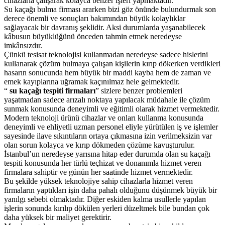
cihazlarla çalışarak kolayca benzer işleri yapmaktadır.
Su kaçağı bulma firması ararken bizi göz önünde bulundurmak son
derece önemli ve sonuçları bakımından büyük kolaylıklar
sağlayacak bir davranış şeklidir. Aksi durumlarda yaşanabilecek
kâbusun büyüklüğünü önceden tahmin etmek neredeyse
imkânsızdır.
Çünkü tesisat teknolojisi kullanmadan neredeyse sadece hislerini
kullanarak çözüm bulmaya çalışan kişilerin kırıp dökerken verdikleri
hasarın sonucunda hem büyük bir maddi kayba hem de zaman ve
emek kayıplarına uğramak kaçınılmaz hele gelmektedir.
“
su kaçağı tespiti firmaları
” sizlere benzer problemleri
yaşatmadan sadece arızalı noktaya yapılacak müdahale ile çözüm
sunmak konusunda deneyimli ve eğitimli olarak hizmet vermektedir.
Modern teknoloji ürünü cihazlar ve onları kullanma konusunda
deneyimli ve ehliyetli uzman personel eliyle yürütülen iş ve işlemler
sayesinde ilave sıkıntıların ortaya çıkmasına izin verilmeksizin var
olan sorun kolayca ve kırıp dökmeden çözüme kavuşturulur.
İstanbul’un neredeyse yarısına hitap eder durumda olan su kaçağı
tespiti konusunda her türlü teçhizat ve donanımla hizmet veren
firmalara sahiptir ve günün her saatinde hizmet vermektedir.
Bu şekilde yüksek teknolojiye sahip cihazlarla hizmet veren
firmaların yaptıkları işin daha pahalı olduğunu düşünmek büyük bir
yanılgı sebebi olmaktadır. Diğer eskiden kalma usullerle yapılan
işlerin sonunda kırılıp dökülen yerleri düzeltmek bile bundan çok
daha yüksek bir maliyet gerektirir.