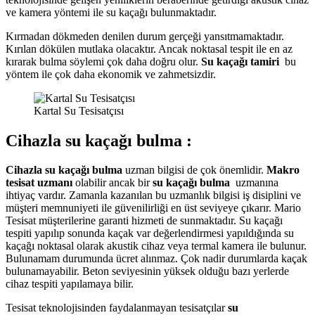
ve kamera yöntemi ile su kaçağı bulunmaktadır.
Kırmadan dökmeden denilen durum gerçeği yansıtmamaktadır.
Kırılan dökülen mutlaka olacaktır. Ancak noktasal tespit ile en az
kırarak bulma söylemi çok daha doğru olur.
Su kaçağı tamiri
bu
yöntem ile çok daha ekonomik ve zahmetsizdir.
Kartal Su Tesisatçısı
Cihazla su kaçağı bulma :
Cihazla su kaçağı bulma
uzman bilgisi de çok önemlidir.
Makro
tesisat uzmanı
olabilir ancak bir
su kaçağı bulma
uzmanına
ihtiyaç vardır. Zamanla kazanılan bu uzmanlık bilgisi iş disiplini ve
müşteri memnuniyeti ile güvenilirliği en üst seviyeye çıkarır. Mario
Tesisat müşterilerine garanti hizmeti de sunmaktadır. Su kaçağı
tespiti yapılıp sonunda kaçak var değerlendirmesi yapıldığında su
kaçağı noktasal olarak akustik cihaz veya termal kamera ile bulunur.
Bulunamam durumunda ücret alınmaz. Çok nadir durumlarda kaçak
bulunamayabilir. Beton seviyesinin yüksek olduğu bazı yerlerde
cihaz tespiti yapılamaya bilir.
Tesisat teknolojisinden faydalanmayan tesisatçılar
su