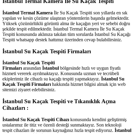
İstanbul Termal Kamera İle Su Kaçak Tespiti
İstanbul Termal Kamera
İle Su Kaçak Tespiti son yıllarda en sık
yapılan ve kesin çözüme ulaştıran yöntemlerin başında gelmektedir.
Yüksek çözünürlüklü görüntü alma ile kaçağın yeri ve sebebi doğru
şekilde tespit edilmektedir. İstanbul Termal Kamera İle Su Kaçak
Tespiti konusunda aklınıza takılan tüm sorularda İstanbul Su Kaçağı
Tespiti whatsapp destek hattımız üzerinden cevap bulabilirsiniz.
İstanbul Su Kaçak Tespiti Firmaları
İstanbul Su Kaçak Tespiti
Firmaları
arasından
İstanbul
bölgesinde hızlı ve uygun fiyatlı
hizmeti vererek ayrılmaktayız. Konusunda uzman ve tecrübeli
ekiplerimiz ile cihazlı su kaçağı tespiti yapmaktayız.
İstanbul Su
Kaçak Tespiti Firmaları
hakkında hizmet bilgisi almak için web
sitemizi ziyaret edebilirsiniz.
İstanbul Su Kaçak Tespiti ve Tıkanıklık Açma
Cihazları :
İstanbul Su Kaçak Tespiti Cihazı
konusunda kendini geliştirmiş
ustalarımız ile titiz ve özenli desteği sunmaktayız. Son teknoloji
tespit cihazları ile sorunun kaynağınız hızla tespit ediyoruz.
İstanbul