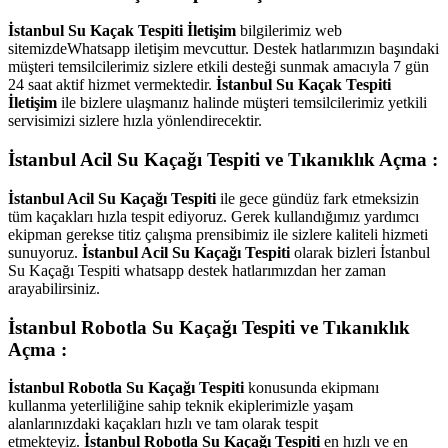
İstanbul Su Kaçak Tespiti İletişim
bilgilerimiz web
sitemizdeWhatsapp iletişim mevcuttur. Destek hatlarımızın başındaki
müşteri temsilcilerimiz sizlere etkili desteği sunmak amacıyla 7 gün
24 saat aktif hizmet vermektedir.
İstanbul Su Kaçak Tespiti
İletişim
ile bizlere ulaşmanız halinde müşteri temsilcilerimiz yetkili
servisimizi sizlere hızla yönlendirecektir.
İstanbul Acil Su Kaçağı Tespiti ve Tıkanıklık Açma :
İstanbul Acil Su Kaçağı Tespiti
ile gece gündüz fark etmeksizin
tüm kaçakları hızla tespit ediyoruz. Gerek kullandığımız yardımcı
ekipman gerekse titiz çalışma prensibimiz ile sizlere kaliteli hizmeti
sunuyoruz.
İstanbul Acil Su Kaçağı Tespiti
olarak bizleri İstanbul
Su Kaçağı Tespiti whatsapp destek hatlarımızdan her zaman
arayabilirsiniz.
İstanbul Robotla Su Kaçağı Tespiti ve Tıkanıklık
Açma :
İstanbul Robotla Su Kaçağı Tespiti
konusunda ekipmanı
kullanma yeterliliğine sahip teknik ekiplerimizle yaşam
alanlarınızdaki kaçakları hızlı ve tam olarak tespit
etmekteyiz.
İstanbul Robotla Su Kaçağı Tespiti
en hızlı ve en