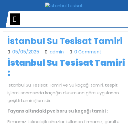
Skip
to
content
Open
Menu
İstanbul Su Tesisat Tamiri
05/05/2025
admin
05/05/2025
admin
0 Comment
İstanbul Su Tesisat Tamiri
:
İstanbul Su Tesisat Tamiri ve Su kaçağı tamiri, tespit
işlemi sonrasında kaçağın durumuna göre uygulanan
çeşitli tamir işlemidir.
Fayans altındaki pvc boru su kaçağı tamiri :
Firmamız teknolojik cihazlar kullanan firmamız; gürültü