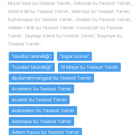
Murat Reis Su Tesisat Tamiri , Salacak Su Tesisat Tamiri ,
Selami Ali Su Tesisat Tamiri , Selimiye Su Tesisat Tamiri ,
Sultantepe Su Tesisat Tamiri , Ünalan Su Tesisat Tamiri ,
Valide-i Atik Su Tesisat Tamiri , Yavuztürk Su Tesisat
Tamiri , Zeynep Kamil Su Tesisat Tamiri , İhsaniye Su
Tesisat Tamiri ,
"lavabo tıkanıklığı"
"logar acma"
"tuvalet tıkanıklığı"
19 Mayıs Su Tesisat Tamiri
Abdurrahmangazi Su Tesisat Tamiri
Acarkent Su Tesisat Tamiri
Acarlar Su Tesisat Tamiri
Acıbadem Su Tesisat Tamiri
Adatepe Su Tesisat Tamiri
Adem Yavuz Su Tesisat Tamiri