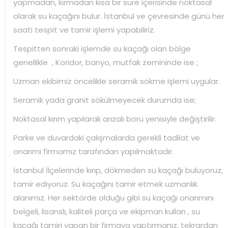
yapmadan, kırmadan kısa bir süre içerisinde noktasal
olarak su kaçağını bulur. İstanbul ve çevresinde günü her
saati tespit ve tamir işlemi yapabiliriz.
Tespitten sonraki işlemde su kaçağı olan bölge
genellikle , Koridor, banyo, mutfak zemininde ise ;
Uzman ekibimiz öncelikle seramik sökme işlemi uygular.
Seramik yada granit sökülmeyecek durumda ise;
Noktasal kırım yapılarak arızalı boru yenisiyle değiştirilir.
Parke ve duvardaki çalışmalarda gerekli tadilat ve
onarımı firmamız tarafından yapılmaktadır.
İstanbul İlçelerinde kırıp, dökmeden su kaçağı buluyoruz,
tamir ediyoruz. Su kaçağını tamir etmek uzmanlık
alanımız. Her sektörde olduğu gibi su kaçağı onarımını
belgeli, lisanslı, kaliteli parça ve ekipman kullan , su
kaçağı tamiri yapan bir firmaya yaptırmanız, tekrardan