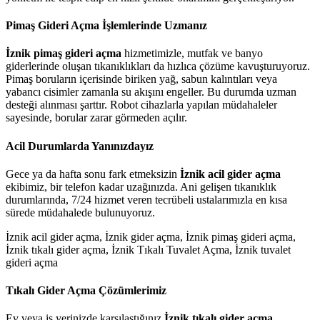
Pimaş Gideri Açma İşlemlerinde Uzmanız
İznik pimaş gideri açma
hizmetimizle, mutfak ve banyo
giderlerinde oluşan tıkanıklıkları da hızlıca çözüme kavuşturuyoruz.
Pimaş boruların içerisinde biriken yağ, sabun kalıntıları veya
yabancı cisimler zamanla su akışını engeller. Bu durumda uzman
desteği alınması şarttır. Robot cihazlarla yapılan müdahaleler
sayesinde, borular zarar görmeden açılır.
Acil Durumlarda Yanınızdayız
Gece ya da hafta sonu fark etmeksizin
İznik acil gider açma
ekibimiz, bir telefon kadar uzağınızda. Ani gelişen tıkanıklık
durumlarında, 7/24 hizmet veren tecrübeli ustalarımızla en kısa
sürede müdahalede bulunuyoruz.
İznik acil gider açma, İznik gider açma, İznik pimaş gideri açma,
İznik tıkalı gider açma, İznik Tıkalı Tuvalet Açma, İznik tuvalet
gideri açma
Tıkalı Gider Açma Çözümlerimiz
Ev veya iş yerinizde karşılaştığınız
İznik tıkalı gider açma