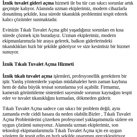
İznik tuvalet gideri açma
hizmeti ile bu tür can sıkıcı sorunlar artık
geçmişte kalıyor. Alanında uzman ekiplerimiz, modern cihazlarla
donatılmış şekilde, kısa sürede tıkanıklık problemini tespit ederek
kalıcı çözümler sunmaktadır.
Evinizin Tıkalı Tuvalet Açma gibi yaşadığınız sorunları en kısa
sürede çözmek için buradayız. Uzman ekiplerimiz, modern
ekipmanlarımızla bir araya gelerek, balkon giderlerindeki
tıkanıklıkları hızlı bir şekilde gideriyor ve size kesintisiz bir hizmet
sunuyor.
İznik Tıkalı Tuvalet Açma Hizmeti
İznik tıkalı tuvalet açma
işlemleri, profesyonellik gerektiren bir
iştir. Yanlış yöntemlerle yapılan müdahaleler hem zaman kaybına
hem de daha büyük tesisat sorunlarına yol açabilir. Firmamız,
kameralı görüntüleme sistemleri sayesinde sorunun kaynağını tespit
eder ve tuvalet tıkanıklığını kırmadan, dökmeden giderir.
Tıkalı Tuvalet Açma sadece can sıkıcı bir problem değil, aynı
zamanda evde ciddi hasara da neden olabilir.Bizler , Tıkalı Tuvalet
Açma Problemlerini çözerken profesyonel yaklaşımımızla sizlere en
uygun çözümü sunuyoruz. Alanında uzman ekiplerimiz, son
teknoloji ekipmanlarımızla Tıkalı Tuvalet Açma için en uygun
yönletm ile tespit edip en hızlı şekilde onarımını gerçekleştiriyor.