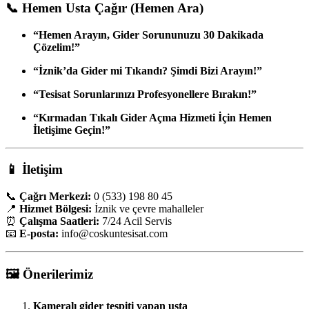
📞
Hemen Usta Çağır (Hemen Ara)
“Hemen Arayın, Gider Sorununuzu 30 Dakikada
Çözelim!”
“İznik’da Gider mi Tıkandı? Şimdi Bizi Arayın!”
“Tesisat Sorunlarınızı Profesyonellere Bırakın!”
“Kırmadan Tıkalı Gider Açma Hizmeti İçin Hemen
İletişime Geçin!”
📱
İletişim
📞
Çağrı Merkezi:
0 (533) 198 80 45
📍
Hizmet Bölgesi:
İznik ve çevre mahalleler
⏰
Çalışma Saatleri:
7/24 Acil Servis
📧
E-posta:
info
@coskuntesisat.com
🖼️
Önerilerimiz
Kameralı gider tespiti yapan usta