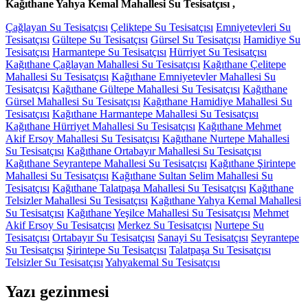
Kağıthane Yahya Kemal Mahallesi Su Tesisatçısı ,
Çağlayan Su Tesisatçısı
Çeliktepe Su Tesisatçısı
Emniyetevleri Su
Tesisatçısı
Gültepe Su Tesisatçısı
Gürsel Su Tesisatçısı
Hamidiye Su
Tesisatçısı
Harmantepe Su Tesisatçısı
Hürriyet Su Tesisatçısı
Kağıthane Çağlayan Mahallesi Su Tesisatçısı
Kağıthane Çelitepe
Mahallesi Su Tesisatçısı
Kağıthane Emniyetevler Mahallesi Su
Tesisatçısı
Kağıthane Gültepe Mahallesi Su Tesisatçısı
Kağıthane
Gürsel Mahallesi Su Tesisatçısı
Kağıthane Hamidiye Mahallesi Su
Tesisatçısı
Kağıthane Harmantepe Mahallesi Su Tesisatçısı
Kağıthane Hürriyet Mahallesi Su Tesisatçısı
Kağıthane Mehmet
Akif Ersoy Mahallesi Su Tesisatçısı
Kağıthane Nurtepe Mahallesi
Su Tesisatçısı
Kağıthane Ortabayır Mahallesi Su Tesisatçısı
Kağıthane Seyrantepe Mahallesi Su Tesisatçısı
Kağıthane Şirintepe
Mahallesi Su Tesisatçısı
Kağıthane Sultan Selim Mahallesi Su
Tesisatçısı
Kağıthane Talatpaşa Mahallesi Su Tesisatçısı
Kağıthane
Telsizler Mahallesi Su Tesisatçısı
Kağıthane Yahya Kemal Mahallesi
Su Tesisatçısı
Kağıthane Yeşilce Mahallesi Su Tesisatçısı
Mehmet
Akif Ersoy Su Tesisatçısı
Merkez Su Tesisatçısı
Nurtepe Su
Tesisatçısı
Ortabayır Su Tesisatçısı
Sanayi Su Tesisatçısı
Seyrantepe
Su Tesisatçısı
Şirintepe Su Tesisatçısı
Talatpaşa Su Tesisatçısı
Telsizler Su Tesisatçısı
Yahyakemal Su Tesisatçısı
Yazı gezinmesi