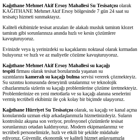
Kağıthane Mehmet Akif Ersoy Mahallesi Su Tesisatçısı
olarak
KAĞITHANE Mehmet Akif Ersoy bölgesinde 7 gün 24 saat su
tesisatçı hizmeti sunmaktayız.
Kaliteli ekibimizle tesisat arızaları ile alakalı musluk tamiratı klozet
tamiratı gibi sorunlarınıza anında hızlı ve kesin çözümlere
kavuşturuyoruz.
Evinizde veya iş yerinizdeki su kaçaklarını noktasal olarak kırmadan
buluyoruz ve hızlı ve az maliyetle cözüme kavuşturuyoruz.
Kağıthane Mehmet Akif Ersoy Mahallesi su kaçağı
tespiti
firması olarak tesisat borularında yaşanan su
sızıntılarını
kameralı su kaçağı bulma
servisi vererek çözmekteyiz.
Su sızıntısı konusunda deneyimli ustalarımız ve teknolojik
cihazlarımızla sizlerin su kaçağı problemlerine çözüme üretmekteyiz.
Problemlerinize en yeni metotlarla ve su kaçağı alanına senelerini
vermiş tecrübeli ekibimiz ile çok kolay bir biçimde ulaşıyoruz.
Kağıthane Hürriyet Su Tesisatçısı
olarak, su kaçağı ve kanal açma
konularında uzman ekip arkadaşlarımızla hizmetinizdeyiz. Suların
kontrolsüz akışına son veriyor, profesyonel çözümlerle tesisat
sorunlarınızı ortadan kaldırıyoruz. Modern ekipmanlarımız ve
tecrübeli personelimizle, hızlı ve etkili bir şekilde müdahale
ediyoruz. Güvenilir, ekonomik ve kaliteli hizmet anlayışımızla