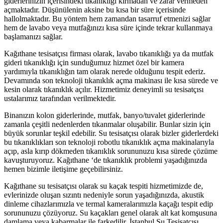
giderlerinizin içerisindeki tıkanıklığı kırmadan ve zarar vermeden
açmaktadır. Düşünülenin aksine bu kısa bir süre içerisinde
hallolmaktadır. Bu yöntem hem zamandan tasarruf etmenizi sağlar
hem de lavabo veya mutfağınızı kısa süre içinde tekrar kullanmaya
başlamanızı sağlar.
Kağıthane tesisatçısı firması olarak, lavabo tıkanıklığı ya da mutfak
gideri tıkanıklığı için sunduğumuz hizmet özel bir kamera
yardımıyla tıkanıklığın tam olarak nerede olduğunu tespit ederiz.
Devamında son teknoloji tıkanıklık açma makinası ile kısa sürede ve
kesin olarak tıkanıklık açılır. Hizmetimiz deneyimli su tesisatçısı
ustalarımız tarafından verilmektedir.
Binanızın kolon giderlerinde, mutfak, banyo/tuvalet giderlerinde
zamanla çeşitli nedenlerden tıkanmalar oluşabilir. Bunlar sizin için
büyük sorunlar teşkil edebilir. Su tesisatçısı olarak bizler giderlerdeki
bu tıkanıklıkları son teknoloji robotlu tıkanıklık açma makinalarıyla
açıp, asla kırıp dökmeden tıkanıklık sorununuzu kısa sürede çözüme
kavuşturuyoruz. Kağıthane ‘de tıkanıklık problemi yaşadığınızda
hemen bizimle iletişime geçebilirsiniz.
Kağıthane su tesisatçısı olarak su kaçak tespiti hizmetimizde de,
evlerinizde oluşan sızıntı nedeniyle sorun yaşadığınızda, akustik
dinleme cihazlarımızla ve termal kameralarımızla kaçağı tespit edip
sorununuzu çözüyoruz. Su kaçakları genel olarak alt kat komşusuna
damlama veya kabarmalar ile farkedilir. İstanbul Su Tesisatçısı