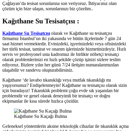
Çağlayan’da tesisat sorunlarına son veriyoruz. İhtiyacınız olan
çözüm için bize ulaşın, sorunlarınızı biz çözelim..
Kağıthane Su Tesisatçısı :
Kağıthane Su Tesisatçısı
olarak ve Kağıthane su tesisatçısı
firmamız İstanbul’un iki yakasında ve bütün ilçelerinde 7 gün 24
saat hizmet vermektedir. Evinizdeki, işyerinizdeki veya ofisinizdeki
her türlü tesisat, tamirat ve onarım işlerinizde hizmetinizdeyiz. Hızlı
servis ve profesyonel usta kadromuz ile birlikte nöbetçi tesisatçı
olarak problemlerinizi en hızlı şekilde çözüp işinizi sizlere teslim
ediyoruz. Bizlere yılın her günü 7/24 iletişim numaralarımızdan
ulaşabilir ve randevu oluşturabilirsiniz.
Kağıthane ‘de lavabo tıkanıklığı veya mutfak tıkanıklığı mı
yaşıyorsunuz? Endişelenmeyin! Kağıthane su tesisatçısı olarak sizin
için buradayız! Tıkanıklık problemi çoğu evde sık yaşanılan bir
problemdir ve genel olarak deneyimli bir tesisatçı ve doğru
ekipmanlar ile kısa sürede hızlıca çözülür.
Kağıthane Su Kaçağı Bulma
Geleneksel yöntemlerin aksine teknolojik cihazlar ile tıkanıklık açma