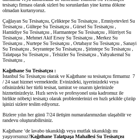
tesisatçı firması olarak sizleri bu sorunlardan yine kırma dökme
olmadan kurtarıyoruz.
Çağlayan Su Tesisatçısı, Çeliktepe Su Tesisatçısı , Emniyetevleri Su
Tesisatçısı , Gültepe Su Tesisatçısı , Gürsel Su Tesisatçısı ,
Hamidiye Su Tesisatçısı , Harmantepe Su Tesisatçısı , Hürriyet Su
Tesisatçısı , Mehmet Akif Ersoy Su Tesisatçısı , Merkez Su
Tesisatçısı , Nurtepe Su Tesisatçısı , Ortabayır Su Tesisatçısı , Sanayi
Su Tesisatçısı , Seyrantepe Su Tesisatçısı , Şirintepe Su Tesisatçısı ,
Talatpaşa Su Tesisatçısı , Telsizler Su Tesisatçısı , Yahyakemal Su
Tesisatçısı ,
Kağıthane Su Tesisatçısı :
İstanbul Su Tesisatçısı olarak ve Kağıthane su tesisatçısı firmamız 7
/ 24 saat hizmet vermektedir. Evinizdeki, işyerinizdeki veya
ofisinizdeki her türlü tesisat, tamirat ve onarım işlerinizde
hizmetinizdeyiz. Hızlı servis ve profesyonel usta kadromuz ile
birlikte nöbetçi tesisatçı olarak problemlerinizi en hızlı şekilde çözüp
işinizi sizlere teslim ediyoruz.
Bizlere yılın her günü 7/24 iletişim numaralarımızdan ulaşabilir ve
randevu oluşturabilirsiniz.
Kağıthane ‘de lavabo tıkanıklığı veya mutfak tıkanıklığı mı
yaşıyorsunuz?
Kağıthane Talatpaşa Mahallesi Su Tesisatçısı