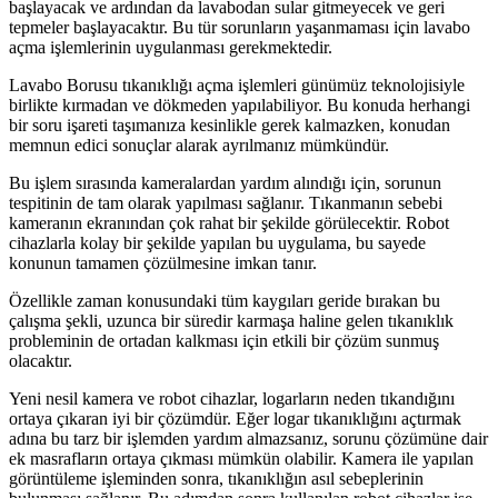
başlayacak ve ardından da lavabodan sular gitmeyecek ve geri
tepmeler başlayacaktır. Bu tür sorunların yaşanmaması için lavabo
açma işlemlerinin uygulanması gerekmektedir.
Lavabo Borusu tıkanıklığı açma işlemleri günümüz teknolojisiyle
birlikte kırmadan ve dökmeden yapılabiliyor. Bu konuda herhangi
bir soru işareti taşımanıza kesinlikle gerek kalmazken, konudan
memnun edici sonuçlar alarak ayrılmanız mümkündür.
Bu işlem sırasında kameralardan yardım alındığı için, sorunun
tespitinin de tam olarak yapılması sağlanır. Tıkanmanın sebebi
kameranın ekranından çok rahat bir şekilde görülecektir. Robot
cihazlarla kolay bir şekilde yapılan bu uygulama, bu sayede
konunun tamamen çözülmesine imkan tanır.
Özellikle zaman konusundaki tüm kaygıları geride bırakan bu
çalışma şekli, uzunca bir süredir karmaşa haline gelen tıkanıklık
probleminin de ortadan kalkması için etkili bir çözüm sunmuş
olacaktır.
Yeni nesil kamera ve robot cihazlar, logarların neden tıkandığını
ortaya çıkaran iyi bir çözümdür. Eğer logar tıkanıklığını açtırmak
adına bu tarz bir işlemden yardım almazsanız, sorunu çözümüne dair
ek masrafların ortaya çıkması mümkün olabilir. Kamera ile yapılan
görüntüleme işleminden sonra, tıkanıklığın asıl sebeplerinin