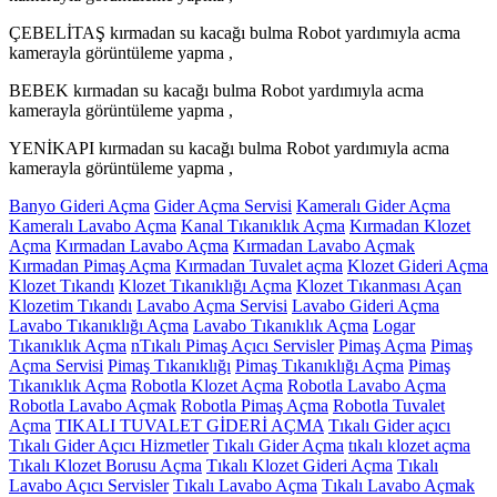
ÇEBELİTAŞ kırmadan su kacağı bulma Robot yardımıyla acma
kamerayla görüntüleme yapma ,
BEBEK kırmadan su kacağı bulma Robot yardımıyla acma
kamerayla görüntüleme yapma ,
YENİKAPI kırmadan su kacağı bulma Robot yardımıyla acma
kamerayla görüntüleme yapma ,
Banyo Gideri Açma
Gider Açma Servisi
Kameralı Gider Açma
Kameralı Lavabo Açma
Kanal Tıkanıklık Açma
Kırmadan Klozet
Açma
Kırmadan Lavabo Açma
Kırmadan Lavabo Açmak
Kırmadan Pimaş Açma
Kırmadan Tuvalet açma
Klozet Gideri Açma
Klozet Tıkandı
Klozet Tıkanıklığı Açma
Klozet Tıkanması Açan
Klozetim Tıkandı
Lavabo Açma Servisi
Lavabo Gideri Açma
Lavabo Tıkanıklığı Açma
Lavabo Tıkanıklık Açma
Logar
Tıkanıklık Açma
nTıkalı Pimaş Açıcı Servisler
Pimaş Açma
Pimaş
Açma Servisi
Pimaş Tıkanıklığı
Pimaş Tıkanıklığı Açma
Pimaş
Tıkanıklık Açma
Robotla Klozet Açma
Robotla Lavabo Açma
Robotla Lavabo Açmak
Robotla Pimaş Açma
Robotla Tuvalet
Açma
TIKALI TUVALET GİDERİ AÇMA
Tıkalı Gider açıcı
Tıkalı Gider Açıcı Hizmetler
Tıkalı Gider Açma
tıkalı klozet açma
Tıkalı Klozet Borusu Açma
Tıkalı Klozet Gideri Açma
Tıkalı
Lavabo Açıcı Servisler
Tıkalı Lavabo Açma
Tıkalı Lavabo Açmak