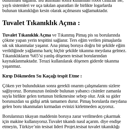
bulunması sağlanır. Bu adımdan sonra kullanılan robot cihazlar ise,
yaylı sistemleri ve uça takılan aparatları ile birlikte logarlarda
bulunan tıkanıklığın kesin olarak açılmasını sağlamaktadır.
Tuvalet Tıkanıklık Açma :
Tuvalet Tıkanıklık Açma
ve Tıkanmış Pimaş pis su borularında
çökme yapan yerin tespitini sağlanır. Ters eğim verilen pimaşlarda
sık sık tıkanmalar yaşanır. Ana pimaş boruya doğru bir şekilde eğim
verildiğinde yağlanma hariç hiçbir şekilde tıkanma meydana gelmez.
Tıkanıklıkların %65’si yanlış döşenen tesisat borularından
kaynaklanmaktadır. Terazi kullanılarak döşenen giderde tıkanma
yaşanmaz.
Kırıp Dökmeden Su Kaçağı tespit Etme :
Çöken yer bulunduktan sonra gerekli onarım çalışmalarını sizlere
sağlıyoruz. Borunuzun önünde bulunan yabancı cisimler zamanla
suyla birlikte gelen tortunun birikmesine sebep olur. Atık su gider
borunuzdan su gidişi artık tamamen durur. Pimaş borularda meydana
gelen boru tıkanmaları kırmadan evinizi kirletmeden açıyoruz.
Borularınızı tıkayan maddenin boruya zarar verilmeden çıkarmak
için makine kullanıyoruz.Tuvalet tıkandı nasıl açarım. diye endişe
etmeyin, Türkiye’nin tesisat lideri Projet.tesisat tuvalet tıkanıklığı