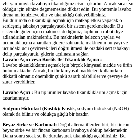
vb. yardımıyla lavaboyu tıkandığınız cismi çıkartın. Ancak sıcak su
olduğu için elinize değmemesine dikkat edin. Bu yöntemle lavabo
drenajını temizleyebilir ve tıkanıklığı önleyebilirsiniz.
Bu durumda o tıkanıklığı açmak için matkap etkisi yapacak o
sertleşmiş tabakayı parçalayacak bir sistem gerekmektedir. Bu
sistemde gider açma makinesi dediğimiz, toplumda robot diye
adlandırılan makinelerdir. Bu makinelerin helezon yayları ve
ucundaki açma aparatları gidere salınarak, makinenin bu yayı ve
ucundaki ucu çevirerek ileri doğru itmesi ile oradaki sert tabakayı
delip parçalayarak, giderin açılmasını sağlar.
Lavabo Açıcı veya Kostik İle Tıkanıklık Açma :
Lavabo tıkanıklıklarını açmak için birçok kimyasal madde ve ürün
bulunmaktadır. Ancak, bu tür kimyasal maddeleri kullanırken
dikkatli olmanız önemlidir çünkü zararlı olabilirler ve çevreye de
zarar verebilirler.
Lavabo Açıcı :
Bu tip ürünler lavabo tıkanıklıklarını açmak için
tasarlanmıştır.
Sodyum Hidroksit (Kostik):
Kostik, sodyum hidroksit (NaOH)
olarak da bilinir ve oldukça güçlü bir bazdır.
Beyaz Sirke ve Karbonat:
Doğal alternatiflerden biri, bir fincan
beyaz sirke ve bir fincan karbonatı lavaboya döküp beklemektir.
Daha sonra sıcak su ile durulayarak tıkanıklığı açabilirsiniz. Bu