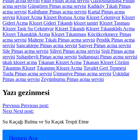
Pimaş açma servisi
Fatih Pimaş açma servisi
Gaziosmanpaşa Pimaş
açma servisi
Güngören Pimaş açma servisi
Kadıköy Tıkalı Pimaş
açma servisi
Kağıthane Pimaş açma servisi
Kartal Pimaş açma
servisi
Klozet Açma
Klozet Borusu Açma
Klozet Çekmiyor
Klozet
Gideri Açma
Klozet Gideri Tıkandı
klozet tamiri
Klozet Taşması
Klozet Taştı Su Çekmiyor
Klozet Tıkandı
Klozet Tıkanıklığı Açma
Klozet Tıkanıklık Açma
Klozet Tıkanması
Küçükçekmece Pimaş
açma servisi
Maltepe Tıkalı Pimaş açma servisi
Pendik Pimaş açma
servisi
Sancaktepe Pimaş açma servisi
Sarıyer Pimaş açma servisi
Şile Pimaş açma servisi
Silivri Pimaş açma servisi
Şişli Pimaş açma
servisi
Sultanbeyli Pimaş açma servisi
Sultangazi Pimaş açma servisi
tıkalı klozet açma
Tıkanan Klozet Açma
Tıkanan Klozet Çözüm
Tıkanmış Klozet
Tıkanmış Klozet Açma
Tuvalet Geri Tepmesi
Tuzla Pimaş açma servisi
Ümraniye Pimaş açma servisi
Üsküdar
Pimaş açma servisi
Zeytinburnu Pimaş açma servisi
Yazı gezinmesi
Previous
Previous post:
Next
Next post:
Su Kaçağı Bulma ve Su Kaçak Tespit Etme
Hemen Ara