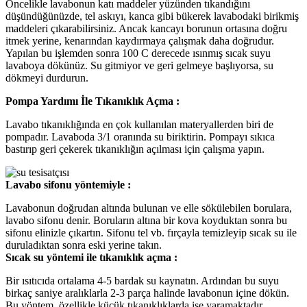
Öncelikle lavabonun katı maddeler yüzünden tıkandığını
düşündüğünüzde, tel askıyı, kanca gibi bükerek lavabodaki birikmiş
maddeleri çıkarabilirsiniz. Ancak kancayı borunun ortasına doğru
itmek yerine, kenarından kaydırmaya çalışmak daha doğrudur.
Yapılan bu işlemden sonra 100 C derecede ısınmış sıcak suyu
lavaboya dökünüz. Su gitmiyor ve geri gelmeye başlıyorsa, su
dökmeyi durdurun.
Pompa Yardımı İle Tıkanıklık Açma :
Lavabo tıkanıklığında en çok kullanılan materyallerden biri de
pompadır. Lavaboda 3/1 oranında su biriktirin. Pompayı sıkıca
bastırıp geri çekerek tıkanıklığın açılması için çalışma yapın.
Lavabo sifonu yöntemiyle :
Lavabonun doğrudan altında bulunan ve elle sökülebilen borulara,
lavabo sifonu denir. Boruların altına bir kova koyduktan sonra bu
sifonu elinizle çıkartın. Sifonu tel vb. fırçayla temizleyip sıcak su ile
duruladıktan sonra eski yerine takın.
Sıcak su yöntemi ile tıkanıklık açma :
Bir ısıtıcıda ortalama 4-5 bardak su kaynatın. Ardından bu suyu
birkaç saniye aralıklarla 2-3 parça halinde lavabonun içine dökün.
Bu yöntem, özellikle küçük tıkanıklıklarda işe yaramaktadır.