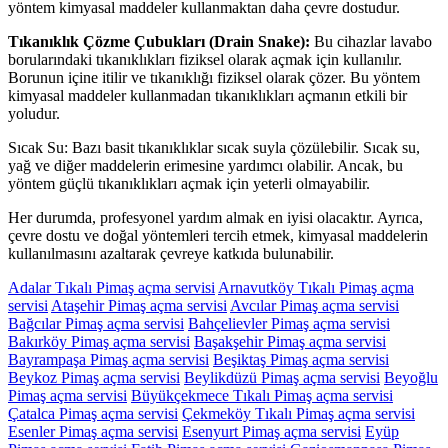
yöntem kimyasal maddeler kullanmaktan daha çevre dostudur.
Tıkanıklık Çözme Çubukları (Drain Snake):
Bu cihazlar lavabo
borularındaki tıkanıklıkları fiziksel olarak açmak için kullanılır.
Borunun içine itilir ve tıkanıklığı fiziksel olarak çözer. Bu yöntem
kimyasal maddeler kullanmadan tıkanıklıkları açmanın etkili bir
yoludur.
Sıcak Su: Bazı basit tıkanıklıklar sıcak suyla çözülebilir. Sıcak su,
yağ ve diğer maddelerin erimesine yardımcı olabilir. Ancak, bu
yöntem güçlü tıkanıklıkları açmak için yeterli olmayabilir.
Her durumda, profesyonel yardım almak en iyisi olacaktır. Ayrıca,
çevre dostu ve doğal yöntemleri tercih etmek, kimyasal maddelerin
kullanılmasını azaltarak çevreye katkıda bulunabilir.
Adalar Tıkalı Pimaş açma servisi
Arnavutköy Tıkalı Pimaş açma
servisi
Ataşehir Pimaş açma servisi
Avcılar Pimaş açma servisi
Bağcılar Pimaş açma servisi
Bahçelievler Pimaş açma servisi
Bakırköy Pimaş açma servisi
Başakşehir Pimaş açma servisi
Bayrampaşa Pimaş açma servisi
Beşiktaş Pimaş açma servisi
Beykoz Pimaş açma servisi
Beylikdüzü Pimaş açma servisi
Beyoğlu
Pimaş açma servisi
Büyükçekmece Tıkalı Pimaş açma servisi
Çatalca Pimaş açma servisi
Çekmeköy Tıkalı Pimaş açma servisi
Esenler Pimaş açma servisi
Esenyurt Pimaş açma servisi
Eyüp