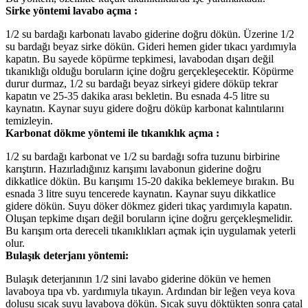
Sirke yöntemi lavabo açma :
1/2 su bardağı karbonatı lavabo giderine doğru dökün. Üzerine 1/2
su bardağı beyaz sirke dökün. Gideri hemen gider tıkacı yardımıyla
kapatın. Bu sayede köpürme tepkimesi, lavabodan dışarı değil
tıkanıklığı olduğu boruların içine doğru gerçekleşecektir. Köpürme
durur durmaz, 1/2 su bardağı beyaz sirkeyi gidere döküp tekrar
kapatın ve 25-35 dakika arası bekletin. Bu esnada 4-5 litre su
kaynatın. Kaynar suyu gidere doğru döküp karbonat kalıntılarını
temizleyin.
Karbonat dökme yöntemi ile tıkanıklık açma :
1/2 su bardağı karbonat ve 1/2 su bardağı sofra tuzunu birbirine
karıştırın. Hazırladığınız karışımı lavabonun giderine doğru
dikkatlice dökün. Bu karışımı 15-20 dakika beklemeye bırakın. Bu
esnada 3 litre suyu tencerede kaynatın. Kaynar suyu dikkatlice
gidere dökün. Suyu döker dökmez gideri tıkaç yardımıyla kapatın.
Oluşan tepkime dışarı değil boruların içine doğru gerçekleşmelidir.
Bu karışım orta dereceli tıkanıklıkları açmak için uygulamak yeterli
olur.
Bulaşık deterjanı yöntemi:
Bulaşık deterjanının 1/2 sini lavabo giderine dökün ve hemen
lavaboya tıpa vb. yardımıyla tıkayın. Ardından bir leğen veya kova
dolusu sıcak suyu lavaboya dökün. Sıcak suyu döktükten sonra çatal