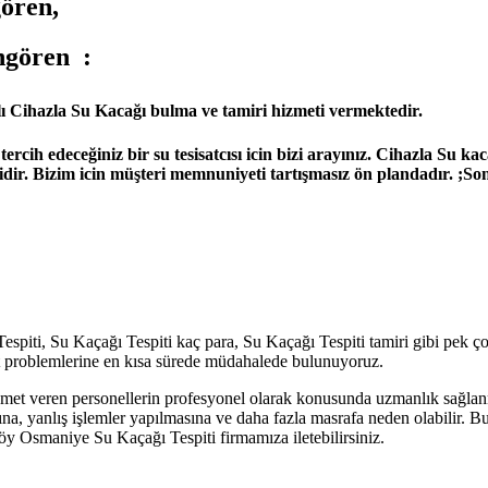
gören,
üngören
:
ı Cihazla Su Kacağı bulma ve tamiri hizmeti vermektedir.
ih edeceğiniz bir su tesisatcısı icin bizi arayınız. Cihazla Su kaca
lidir. Bizim icin müşteri memnuniyeti tartışmasız ön plandadır. ;Son
i, Su Kaçağı Tespiti kaç para, Su Kaçağı Tespiti tamiri gibi pek çok Su
sat problemlerine en kısa sürede müdahalede bulunuyoruz.
 hizmet veren personellerin profesyonel olarak konusunda uzmanlık sağla
ına, yanlış işlemler yapılmasına ve daha fazla masrafa neden olabilir. B
rköy Osmaniye Su Kaçağı Tespiti firmamıza iletebilirsiniz.