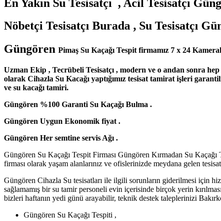
En Yakın Su Tesisatçı , Acil Tesisatçı Gün
Nöbetçi Tesisatçı Burada , Su Tesisatçı G
Güngören
Pimaş Su Kaçağı Tespit
firmamız 7 x 24 Kameral
Uzman Ekip , Tecrübeli Tesisatçı , modern ve o andan sonra hep terc
olarak Cihazla Su Kacağı yaptığımız tesisat tamirat işleri garanti
ve su kacağı tamiri.
Güngören %100 Garanti Su Kaçağı Bulma .
Güngören Uygun Ekonomik fiyat .
Güngören Her semtine servis Ağı .
Güngören Su Kaçağı Tespit Firması Güngören Kırmadan Su Kaçağı Tespit
firması olarak yaşam alanlarınız ve ofislerinizde meydana gelen tesi
Güngören Cihazla Su tesisatları ile ilgili sorunların giderilmesi için
sağlamamış bir su tamir personeli evin içerisinde birçok yerin kırılmas
bizleri haftanın yedi günü arayabilir, teknik destek taleplerinizi Bakı
Güngören Su Kaçağı Tespiti ,