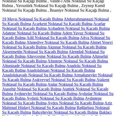
Noktasal Su Kaçağı Bulma , Valide-i Atik Noktasal Su Kaçağı
Bulma , Yavuztürk Noktasal Su Kaçağı Bulma , Zeynep Kamil
Noktasal Su Kaçağı Bulma , İhsaniye Noktasal Su Kaçağı Bulma ,
19 Mayıs Noktasal Su Kaçağı Bulma
Abdurrahmangazi Noktasal
Su Kaçağı Bulma
Acarkent Noktasal Su Kaçağı Bulma
Acarlar
Noktasal Su Kaçağı Bulma
Acıbadem Noktasal Su Kaçağı Bulma
Adatepe Noktasal Su Kaçağı Bulma
Adem Yavuz Noktasal Su
Kaçağı Bulma
Adil Noktasal Su Kaçağı Bulma
Ağva Noktasal Su
Kaçağı Bulma
Ahmediye Noktasal Su Kaçağı Bulma
Ahmet Yesevi
Noktasal Su Kaçağı Bulma
Akpınar Noktasal Su Kaçağı Bulma
Akşemsettin Noktasal Su Kaçağı Bulma
Alemdağ Noktasal Su
Kaçağı Bulma
Altayçeşme Noktasal Su Kaçağı Bulma
Altınşehir
Noktasal Su Kaçağı Bulma
Altıntepe Noktasal Su Kaçağı Bulma
Altunizade Noktasal Su Kaçağı Bulma
Anadolu Noktasal Su
Kaçağı Bulma
Anadoluhisarı Noktasal Su Kaçağı Bulma
Anadolukavağı Noktasal Su Kaçağı Bulma
Armağanevler Noktasal
Su Kaçağı Bulma
Aşıkveysel Noktasal Su Kaçağı Bulma
Atakent
Noktasal Su Kaçağı Bulma
Atalar Noktasal Su Kaçağı Bulma
Ataşehir Noktasal Su Kaçağı Bulma
Atatürk Noktasal Su Kaçağı
Bulma
Aydınevler Noktasal Su Kaçağı Bulma
Aydınlar Noktasal Su
Kaçağı Bulma
Aydınlı Noktasal Su Kaçağı Bulma
Aydıntepe
Noktasal Su Kaçağı Bulma
Aydos Noktasal Su Kaçağı Bulma
Aziz
Mahmud Hüdayi Noktasal Su Kaçağı Bulma
Bağlarbaşı Noktasal
Su Kaçağı Bulma
Bahçelievler Noktasal Su Kaçağı Bulma
Baklacı