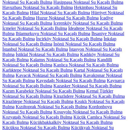
Noktasal Su Kaçağı Bulma
Hasippaşa Noktasal Su Kaçağı Bulma
Havuzbaşı Noktasal Su Kaçağı Bulma
Hekimbaşı Noktasal Su
Kaçağı Bulma
Hilal Noktasal Su Kaçağı Bulma
Hürriyet Noktasal
Su Kaçağı Bulma
Huzur Noktasal Su Kaçağı Bulma
İcadiye
Noktasal Su Kaçağı Bulma
İçerenköy Noktasal Su Kaçağı Bulma
İçmeler Noktasal Su Kaçağı Bulma
İdealtepe Noktasal Su Kaçağı
Bulma
Ihlamurkuyu Noktasal Su Kaçağı Bulma
İhsaniye Noktasal
Su Kaçağı Bulma
İncirköy Noktasal Su Kaçağı Bulma
İnkılap
Noktasal Su Kaçağı Bulma
İnönü Noktasal Su Kaçağı Bulma
İstanbul Noktasal Su Kaçağı Bulma
İstasyon Noktasal Su Kaçağı
Bulma
İstiklal Noktasal Su Kaçağı Bulma
Kadıköy Noktasal Su
Kaçağı Bulma
Kalamış Noktasal Su Kaçağı Bulma
Kandilli
Noktasal Su Kaçağı Bulma
Kanlıca Noktasal Su Kaçağı Bulma
Karlıktepe Noktasal Su Kaçağı Bulma
Kartal Noktasal Su Kaçağı
Bulma
Kavacık Noktasal Su Kaçağı Bulma
Kavakpınar Noktasal
Su Kaçağı Bulma
Kayışdağı Noktasal Su Kaçağı Bulma
Kaynarca
Noktasal Su Kaçağı Bulma
Kazasker Noktasal Su Kaçağı Bulma
Kazım Karabekir Noktasal Su Kaçağı Bulma
Kemal Türkler
Noktasal Su Kaçağı Bulma
Kirazlıdere Noktasal Su Kaçağı Bulma
Kirazlıtepe Noktasal Su Kaçağı Bulma
Kısıklı Noktasal Su Kaçağı
Bulma
Kızıltoprak Noktasal Su Kaçağı Bulma
Kordonboyu
Noktasal Su Kaçağı Bulma
Koşuyolu Noktasal Su Kaçağı Bulma
Kozyatağı Noktasal Su Kaçağı Bulma
Küçük Çamlıca Noktasal Su
Kaçağı Bulma
Küçükbakkalköy Noktasal Su Kaçağı Bulma
Küçüksu Noktasal Su Kaçağı Bulma
Küçükyalı Noktasal Su