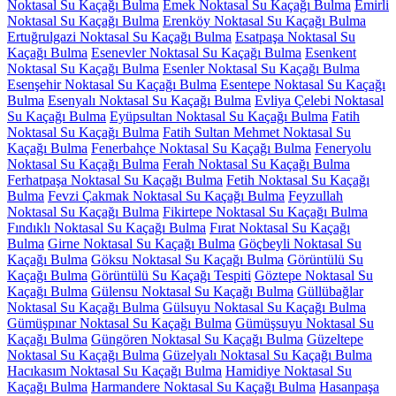
Noktasal Su Kaçağı Bulma
Emek Noktasal Su Kaçağı Bulma
Emirli
Noktasal Su Kaçağı Bulma
Erenköy Noktasal Su Kaçağı Bulma
Ertuğrulgazi Noktasal Su Kaçağı Bulma
Esatpaşa Noktasal Su
Kaçağı Bulma
Esenevler Noktasal Su Kaçağı Bulma
Esenkent
Noktasal Su Kaçağı Bulma
Esenler Noktasal Su Kaçağı Bulma
Esenşehir Noktasal Su Kaçağı Bulma
Esentepe Noktasal Su Kaçağı
Bulma
Esenyalı Noktasal Su Kaçağı Bulma
Evliya Çelebi Noktasal
Su Kaçağı Bulma
Eyüpsultan Noktasal Su Kaçağı Bulma
Fatih
Noktasal Su Kaçağı Bulma
Fatih Sultan Mehmet Noktasal Su
Kaçağı Bulma
Fenerbahçe Noktasal Su Kaçağı Bulma
Feneryolu
Noktasal Su Kaçağı Bulma
Ferah Noktasal Su Kaçağı Bulma
Ferhatpaşa Noktasal Su Kaçağı Bulma
Fetih Noktasal Su Kaçağı
Bulma
Fevzi Çakmak Noktasal Su Kaçağı Bulma
Feyzullah
Noktasal Su Kaçağı Bulma
Fikirtepe Noktasal Su Kaçağı Bulma
Fındıklı Noktasal Su Kaçağı Bulma
Fırat Noktasal Su Kaçağı
Bulma
Girne Noktasal Su Kaçağı Bulma
Göçbeyli Noktasal Su
Kaçağı Bulma
Göksu Noktasal Su Kaçağı Bulma
Görüntülü Su
Kaçağı Bulma
Görüntülü Su Kaçağı Tespiti
Göztepe Noktasal Su
Kaçağı Bulma
Gülensu Noktasal Su Kaçağı Bulma
Güllübağlar
Noktasal Su Kaçağı Bulma
Gülsuyu Noktasal Su Kaçağı Bulma
Gümüşpınar Noktasal Su Kaçağı Bulma
Gümüşsuyu Noktasal Su
Kaçağı Bulma
Güngören Noktasal Su Kaçağı Bulma
Güzeltepe
Noktasal Su Kaçağı Bulma
Güzelyalı Noktasal Su Kaçağı Bulma
Hacıkasım Noktasal Su Kaçağı Bulma
Hamidiye Noktasal Su
Kaçağı Bulma
Harmandere Noktasal Su Kaçağı Bulma
Hasanpaşa