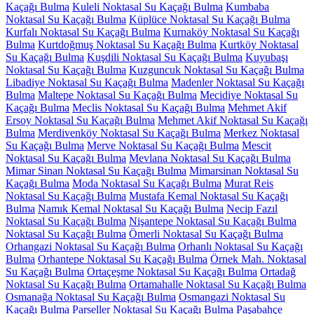
Kaçağı Bulma
Kuleli Noktasal Su Kaçağı Bulma
Kumbaba
Noktasal Su Kaçağı Bulma
Küplüce Noktasal Su Kaçağı Bulma
Kurfalı Noktasal Su Kaçağı Bulma
Kurnaköy Noktasal Su Kaçağı
Bulma
Kurtdoğmuş Noktasal Su Kaçağı Bulma
Kurtköy Noktasal
Su Kaçağı Bulma
Kuşdili Noktasal Su Kaçağı Bulma
Kuyubaşı
Noktasal Su Kaçağı Bulma
Kuzguncuk Noktasal Su Kaçağı Bulma
Libadiye Noktasal Su Kaçağı Bulma
Madenler Noktasal Su Kaçağı
Bulma
Maltepe Noktasal Su Kaçağı Bulma
Mecidiye Noktasal Su
Kaçağı Bulma
Meclis Noktasal Su Kaçağı Bulma
Mehmet Akif
Ersoy Noktasal Su Kaçağı Bulma
Mehmet Akif Noktasal Su Kaçağı
Bulma
Merdivenköy Noktasal Su Kaçağı Bulma
Merkez Noktasal
Su Kaçağı Bulma
Merve Noktasal Su Kaçağı Bulma
Mescit
Noktasal Su Kaçağı Bulma
Mevlana Noktasal Su Kaçağı Bulma
Mimar Sinan Noktasal Su Kaçağı Bulma
Mimarsinan Noktasal Su
Kaçağı Bulma
Moda Noktasal Su Kaçağı Bulma
Murat Reis
Noktasal Su Kaçağı Bulma
Mustafa Kemal Noktasal Su Kaçağı
Bulma
Namık Kemal Noktasal Su Kaçağı Bulma
Necip Fazıl
Noktasal Su Kaçağı Bulma
Nişantepe Noktasal Su Kaçağı Bulma
Noktasal Su Kaçağı Bulma
Ömerli Noktasal Su Kaçağı Bulma
Orhangazi Noktasal Su Kaçağı Bulma
Orhanlı Noktasal Su Kaçağı
Bulma
Orhantepe Noktasal Su Kaçağı Bulma
Örnek Mah. Noktasal
Su Kaçağı Bulma
Ortaçeşme Noktasal Su Kaçağı Bulma
Ortadağ
Noktasal Su Kaçağı Bulma
Ortamahalle Noktasal Su Kaçağı Bulma
Osmanağa Noktasal Su Kaçağı Bulma
Osmangazi Noktasal Su
Kaçağı Bulma
Parseller Noktasal Su Kaçağı Bulma
Paşabahçe