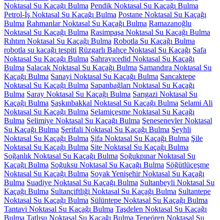
Noktasal Su Kaçağı Bulma
Pendik Noktasal Su Kaçağı Bulma
Petrol-İş Noktasal Su Kaçağı Bulma
Postane Noktasal Su Kaçağı
Bulma
Rahmanlar Noktasal Su Kaçağı Bulma
Ramazanoğlu
Noktasal Su Kaçağı Bulma
Rasimpaşa Noktasal Su Kaçağı Bulma
Rıhtım Noktasal Su Kaçağı Bulma
Robotla Su Kaçağı Bulma
robotla su kacağı tespiti
Rüzgarlı Bahçe Noktasal Su Kaçağı
Safa
Noktasal Su Kaçağı Bulma
Sahrayıcedid Noktasal Su Kaçağı
Bulma
Salacak Noktasal Su Kaçağı Bulma
Samandıra Noktasal Su
Kaçağı Bulma
Sanayi Noktasal Su Kaçağı Bulma
Sancaktepe
Noktasal Su Kaçağı Bulma
Sapanbağları Noktasal Su Kaçağı
Bulma
Saray Noktasal Su Kaçağı Bulma
Sarıgazi Noktasal Su
Kaçağı Bulma
Şaşkınbakkal Noktasal Su Kaçağı Bulma
Selami Ali
Noktasal Su Kaçağı Bulma
Selamiçeşme Noktasal Su Kaçağı
Bulma
Selimiye Noktasal Su Kaçağı Bulma
Şenesenevler Noktasal
Su Kaçağı Bulma
Şerifali Noktasal Su Kaçağı Bulma
Şeyhli
Noktasal Su Kaçağı Bulma
Şifa Noktasal Su Kaçağı Bulma
Şile
Noktasal Su Kaçağı Bulma
Site Noktasal Su Kaçağı Bulma
Soğanlık Noktasal Su Kaçağı Bulma
Soğukpınar Noktasal Su
Kaçağı Bulma
Soğuksu Noktasal Su Kaçağı Bulma
Söğütlüçeşme
Noktasal Su Kaçağı Bulma
Soyak Yenişehir Noktasal Su Kaçağı
Bulma
Suadiye Noktasal Su Kaçağı Bulma
Sultanbeyli Noktasal Su
Kaçağı Bulma
Sultançiftliği Noktasal Su Kaçağı Bulma
Sultantepe
Noktasal Su Kaçağı Bulma
Sülüntepe Noktasal Su Kaçağı Bulma
Tantavi Noktasal Su Kaçağı Bulma
Taşdelen Noktasal Su Kaçağı
Bulma
Tatlısu Noktasal Su Kaçağı Bulma
Tepeören Noktasal Su