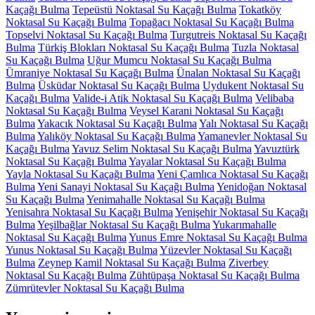
Kaçağı Bulma
Tepeüstü Noktasal Su Kaçağı Bulma
Tokatköy
Noktasal Su Kaçağı Bulma
Topağacı Noktasal Su Kaçağı Bulma
Topselvi Noktasal Su Kaçağı Bulma
Turgutreis Noktasal Su Kaçağı
Bulma
Türkiş Blokları Noktasal Su Kaçağı Bulma
Tuzla Noktasal
Su Kaçağı Bulma
Uğur Mumcu Noktasal Su Kaçağı Bulma
Ümraniye Noktasal Su Kaçağı Bulma
Ünalan Noktasal Su Kaçağı
Bulma
Üsküdar Noktasal Su Kaçağı Bulma
Uydukent Noktasal Su
Kaçağı Bulma
Valide-i Atik Noktasal Su Kaçağı Bulma
Velibaba
Noktasal Su Kaçağı Bulma
Veysel Karani Noktasal Su Kaçağı
Bulma
Yakacık Noktasal Su Kaçağı Bulma
Yalı Noktasal Su Kaçağı
Bulma
Yalıköy Noktasal Su Kaçağı Bulma
Yamanevler Noktasal Su
Kaçağı Bulma
Yavuz Selim Noktasal Su Kaçağı Bulma
Yavuztürk
Noktasal Su Kaçağı Bulma
Yayalar Noktasal Su Kaçağı Bulma
Yayla Noktasal Su Kaçağı Bulma
Yeni Çamlıca Noktasal Su Kaçağı
Bulma
Yeni Sanayi Noktasal Su Kaçağı Bulma
Yenidoğan Noktasal
Su Kaçağı Bulma
Yenimahalle Noktasal Su Kaçağı Bulma
Yenisahra Noktasal Su Kaçağı Bulma
Yenişehir Noktasal Su Kaçağı
Bulma
Yeşilbağlar Noktasal Su Kaçağı Bulma
Yukarımahalle
Noktasal Su Kaçağı Bulma
Yunus Emre Noktasal Su Kaçağı Bulma
Yunus Noktasal Su Kaçağı Bulma
Yüzevler Noktasal Su Kaçağı
Bulma
Zeynep Kamil Noktasal Su Kaçağı Bulma
Ziverbey
Noktasal Su Kaçağı Bulma
Zühtüpaşa Noktasal Su Kaçağı Bulma
Zümrütevler Noktasal Su Kaçağı Bulma