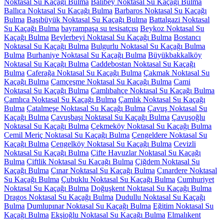
Noktasal Su Kaçağı Bulma
Balibey Noktasal Su Kaçağı Bulma
Ballıca Noktasal Su Kaçağı Bulma
Barbaros Noktasal Su Kaçağı
Bulma
Başıbüyük Noktasal Su Kaçağı Bulma
Battalgazi Noktasal
Su Kaçağı Bulma
bayrampaşa su tesisatçısı
Beykoz Noktasal Su
Kaçağı Bulma
Beylerbeyi Noktasal Su Kaçağı Bulma
Bostancı
Noktasal Su Kaçağı Bulma
Bulgurlu Noktasal Su Kaçağı Bulma
Bulma
Burhaniye Noktasal Su Kaçağı Bulma
Büyükbakkalköy
Noktasal Su Kaçağı Bulma
Caddebostan Noktasal Su Kaçağı
Bulma
Caferağa Noktasal Su Kaçağı Bulma
Çakmak Noktasal Su
Kaçağı Bulma
Çamçeşme Noktasal Su Kaçağı Bulma
Cami
Noktasal Su Kaçağı Bulma
Çamlıbahçe Noktasal Su Kaçağı Bulma
Çamlıca Noktasal Su Kaçağı Bulma
Çamlık Noktasal Su Kaçağı
Bulma
Çatalmeşe Noktasal Su Kaçağı Bulma
Çavuş Noktasal Su
Kaçağı Bulma
Çavuşbaşı Noktasal Su Kaçağı Bulma
Çavuşoğlu
Noktasal Su Kaçağı Bulma
Çekmeköy Noktasal Su Kaçağı Bulma
Cemil Meriç Noktasal Su Kaçağı Bulma
Çengeldere Noktasal Su
Kaçağı Bulma
Çengelköy Noktasal Su Kaçağı Bulma
Cevizli
Noktasal Su Kaçağı Bulma
Çifte Havuzlar Noktasal Su Kaçağı
Bulma
Çiftlik Noktasal Su Kaçağı Bulma
Çiğdem Noktasal Su
Kaçağı Bulma
Çınar Noktasal Su Kaçağı Bulma
Çınardere Noktasal
Su Kaçağı Bulma
Çubuklu Noktasal Su Kaçağı Bulma
Cumhuriyet
Noktasal Su Kaçağı Bulma
Doğuşkent Noktasal Su Kaçağı Bulma
Dragos Noktasal Su Kaçağı Bulma
Dudullu Noktasal Su Kaçağı
Bulma
Dumlupınar Noktasal Su Kaçağı Bulma
Eğitim Noktasal Su
Kaçağı Bulma
Ekşioğlu Noktasal Su Kaçağı Bulma
Elmalıkent