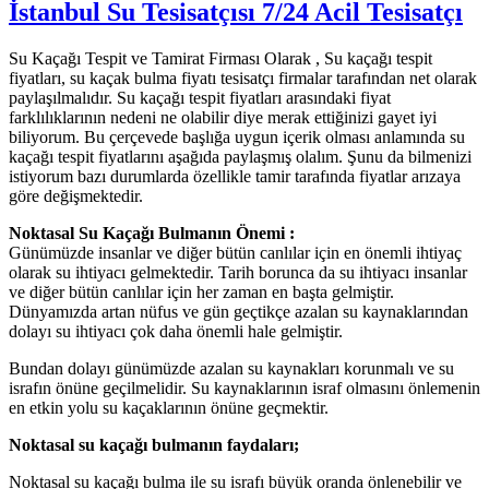
İstanbul Su Tesisatçısı 7/24 Acil Tesisatçı
Su Kaçağı Tespit ve Tamirat Firması Olarak , Su kaçağı tespit
fiyatları, su kaçak bulma fiyatı tesisatçı firmalar tarafından net olarak
paylaşılmalıdır. Su kaçağı tespit fiyatları arasındaki fiyat
farklılıklarının nedeni ne olabilir diye merak ettiğinizi gayet iyi
biliyorum. Bu çerçevede başlığa uygun içerik olması anlamında su
kaçağı tespit fiyatlarını aşağıda paylaşmış olalım. Şunu da bilmenizi
istiyorum bazı durumlarda özellikle tamir tarafında fiyatlar arızaya
göre değişmektedir.
Noktasal Su Kaçağı Bulmanın Önemi :
Günümüzde insanlar ve diğer bütün canlılar için en önemli ihtiyaç
olarak su ihtiyacı gelmektedir. Tarih borunca da su ihtiyacı insanlar
ve diğer bütün canlılar için her zaman en başta gelmiştir.
Dünyamızda artan nüfus ve gün geçtikçe azalan su kaynaklarından
dolayı su ihtiyacı çok daha önemli hale gelmiştir.
Bundan dolayı günümüzde azalan su kaynakları korunmalı ve su
israfın önüne geçilmelidir. Su kaynaklarının israf olmasını önlemenin
en etkin yolu su kaçaklarının önüne geçmektir.
Noktasal su kaçağı bulmanın faydaları;
Noktasal su kaçağı bulma ile su israfı büyük oranda önlenebilir ve