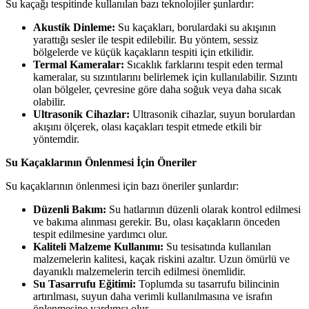
Su kaçağı tespitinde kullanılan bazı teknolojiler şunlardır:
Akustik Dinleme:
Su kaçakları, borulardaki su akışının
yarattığı sesler ile tespit edilebilir. Bu yöntem, sessiz
bölgelerde ve küçük kaçakların tespiti için etkilidir.
Termal Kameralar:
Sıcaklık farklarını tespit eden termal
kameralar, su sızıntılarını belirlemek için kullanılabilir. Sızıntı
olan bölgeler, çevresine göre daha soğuk veya daha sıcak
olabilir.
Ultrasonik Cihazlar:
Ultrasonik cihazlar, suyun borulardan
akışını ölçerek, olası kaçakları tespit etmede etkili bir
yöntemdir.
Su Kaçaklarının Önlenmesi İçin Öneriler
Su kaçaklarının önlenmesi için bazı öneriler şunlardır:
Düzenli Bakım:
Su hatlarının düzenli olarak kontrol edilmesi
ve bakıma alınması gerekir. Bu, olası kaçakların önceden
tespit edilmesine yardımcı olur.
Kaliteli Malzeme Kullanımı:
Su tesisatında kullanılan
malzemelerin kalitesi, kaçak riskini azaltır. Uzun ömürlü ve
dayanıklı malzemelerin tercih edilmesi önemlidir.
Su Tasarrufu Eğitimi:
Toplumda su tasarrufu bilincinin
artırılması, suyun daha verimli kullanılmasına ve israfın
önlenmesine yardımcı olur.