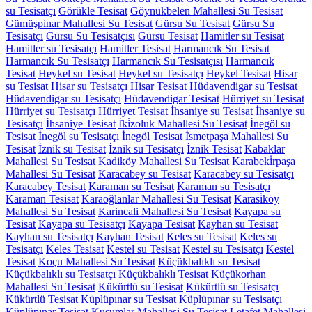
su Tesisatçı
Görükle Tesisat
Göynükbelen Mahallesi Su Tesisat
Gümüşpinar Mahallesi Su Tesisat
Gürsu Su Tesisat
Gürsu Su
Tesisatçı
Gürsu Su Tesisatçısı
Gürsu Tesisat
Hamitler su Tesisat
Hamitler su Tesisatçı
Hamitler Tesisat
Harmancık Su Tesisat
Harmancık Su Tesisatçı
Harmancık Su Tesisatçısı
Harmancık
Tesisat
Heykel su Tesisat
Heykel su Tesisatçı
Heykel Tesisat
Hisar
su Tesisat
Hisar su Tesisatçı
Hisar Tesisat
Hüdavendigar su Tesisat
Hüdavendigar su Tesisatçı
Hüdavendigar Tesisat
Hürriyet su Tesisat
Hürriyet su Tesisatçı
Hürriyet Tesisat
İhsaniye su Tesisat
İhsaniye su
Tesisatçı
İhsaniye Tesisat
İ̇ki̇zoluk Mahallesi Su Tesisat
İnegöl su
Tesisat
İnegöl su Tesisatçı
İnegöl Tesisat
İ̇smetpaşa Mahallesi Su
Tesisat
İznik su Tesisat
İznik su Tesisatçı
İznik Tesisat
Kabaklar
Mahallesi Su Tesisat
Kadiköy Mahallesi Su Tesisat
Karabeki̇rpaşa
Mahallesi Su Tesisat
Karacabey su Tesisat
Karacabey su Tesisatçı
Karacabey Tesisat
Karaman su Tesisat
Karaman su Tesisatçı
Karaman Tesisat
Karaoğlanlar Mahallesi Su Tesisat
Karasi̇köy
Mahallesi Su Tesisat
Karincali Mahallesi Su Tesisat
Kayapa su
Tesisat
Kayapa su Tesisatçı
Kayapa Tesisat
Kayhan su Tesisat
Kayhan su Tesisatçı
Kayhan Tesisat
Keles su Tesisat
Keles su
Tesisatçı
Keles Tesisat
Kestel su Tesisat
Kestel su Tesisatçı
Kestel
Tesisat
Koçu Mahallesi Su Tesisat
Küçükbalıklı su Tesisat
Küçükbalıklı su Tesisatçı
Küçükbalıklı Tesisat
Küçükorhan
Mahallesi Su Tesisat
Kükürtlü su Tesisat
Kükürtlü su Tesisatçı
Kükürtlü Tesisat
Küplüpınar su Tesisat
Küplüpınar su Tesisatçı
Küplüpınar Tesisat
Kusumlar Mahallesi Su Tesisat
Letafet Mahallesi