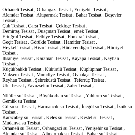
,
Orhaneli Tesisat , Orhangazi Tesisat , Yenişehir Tesisat ,
Alemdar Tesisat , Altıparmak Tesisat , Bahar Tesisat , Beşevler
Tesisat ,
Çalı Tesisat , Çarşı Tesisat , Çekirge Tesisat ,
Demirtaş Tesisat , Duaçınarı Tesisat , emek Tesisat ,
Ertuğrul Tesisat , Fethiye Tesisat , Fomara Tesisat ,
Geçit Tesisat , Görükle Tesisat , Hamitler Tesisat ,
Heykel Tesisat , Hisar Tesisat , Hüdavendigar Tesisat , Hürriyet
Tesisat ,
İhsaniye Tesisat , Karaman Tesisat , Kayapa Tesisat , Kayhan
Tesisat ,
Küçükbalıklı Tesisat , Kükürtlü Tesisat , Küplüpınar Tesisat ,
Maksem Tesisat , Muradiye Tesisat , Ovaakça Tesisat ,
Reyhan Tesisat , Şehreküstü Tesisat , Teferrüç Tesisat ,
Ulu Tesisat , Yavuzselim Tesisat , Zafer Tesisat ,
Nilüfer su Tesisat , Büyükorhan su Tesisat , Yıldırım su Tesisat ,
Gemlik su Tesisat ,
Gürsu su Tesisat , Harmancık su Tesisat , İnegöl su Tesisat , İznik su
Tesisat ,
Karacabey su Tesisat , Keles su Tesisat , Kestel su Tesisat ,
Mudanya su Tesisat ,
Orhaneli su Tesisat , Orhangazi su Tesisat , Yenişehir su Tesisat ,
Alemdar su Tesisat , Altıparmak su Tesisat , Bahar su Tesisat ,