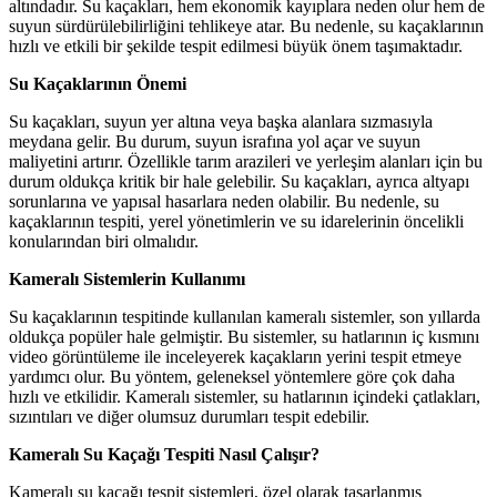
altındadır. Su kaçakları, hem ekonomik kayıplara neden olur hem de
suyun sürdürülebilirliğini tehlikeye atar. Bu nedenle, su kaçaklarının
hızlı ve etkili bir şekilde tespit edilmesi büyük önem taşımaktadır.
Su Kaçaklarının Önemi
Su kaçakları, suyun yer altına veya başka alanlara sızmasıyla
meydana gelir. Bu durum, suyun israfına yol açar ve suyun
maliyetini artırır. Özellikle tarım arazileri ve yerleşim alanları için bu
durum oldukça kritik bir hale gelebilir. Su kaçakları, ayrıca altyapı
sorunlarına ve yapısal hasarlara neden olabilir. Bu nedenle, su
kaçaklarının tespiti, yerel yönetimlerin ve su idarelerinin öncelikli
konularından biri olmalıdır.
Kameralı Sistemlerin Kullanımı
Su kaçaklarının tespitinde kullanılan kameralı sistemler, son yıllarda
oldukça popüler hale gelmiştir. Bu sistemler, su hatlarının iç kısmını
video görüntüleme ile inceleyerek kaçakların yerini tespit etmeye
yardımcı olur. Bu yöntem, geleneksel yöntemlere göre çok daha
hızlı ve etkilidir. Kameralı sistemler, su hatlarının içindeki çatlakları,
sızıntıları ve diğer olumsuz durumları tespit edebilir.
Kameralı Su Kaçağı Tespiti Nasıl Çalışır?
Kameralı su kaçağı tespit sistemleri, özel olarak tasarlanmış