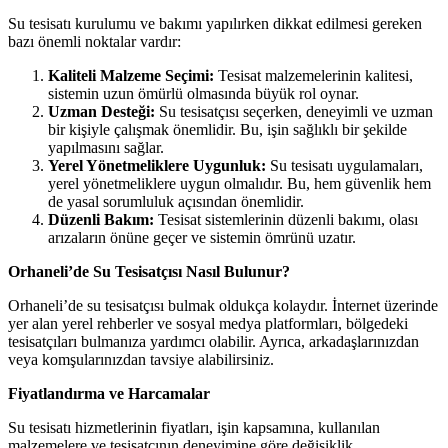
Su tesisatı kurulumu ve bakımı yapılırken dikkat edilmesi gereken
bazı önemli noktalar vardır:
Kaliteli Malzeme Seçimi:
Tesisat malzemelerinin kalitesi,
sistemin uzun ömürlü olmasında büyük rol oynar.
Uzman Desteği:
Su tesisatçısı seçerken, deneyimli ve uzman
bir kişiyle çalışmak önemlidir. Bu, işin sağlıklı bir şekilde
yapılmasını sağlar.
Yerel Yönetmeliklere Uygunluk:
Su tesisatı uygulamaları,
yerel yönetmeliklere uygun olmalıdır. Bu, hem güvenlik hem
de yasal sorumluluk açısından önemlidir.
Düzenli Bakım:
Tesisat sistemlerinin düzenli bakımı, olası
arızaların önüne geçer ve sistemin ömrünü uzatır.
Orhaneli’de Su Tesisatçısı Nasıl Bulunur?
Orhaneli’de su tesisatçısı bulmak oldukça kolaydır. İnternet üzerinde
yer alan yerel rehberler ve sosyal medya platformları, bölgedeki
tesisatçıları bulmanıza yardımcı olabilir. Ayrıca, arkadaşlarınızdan
veya komşularınızdan tavsiye alabilirsiniz.
Fiyatlandırma ve Harcamalar
Su tesisatı hizmetlerinin fiyatları, işin kapsamına, kullanılan
malzemelere ve tesisatçının deneyimine göre değişiklik