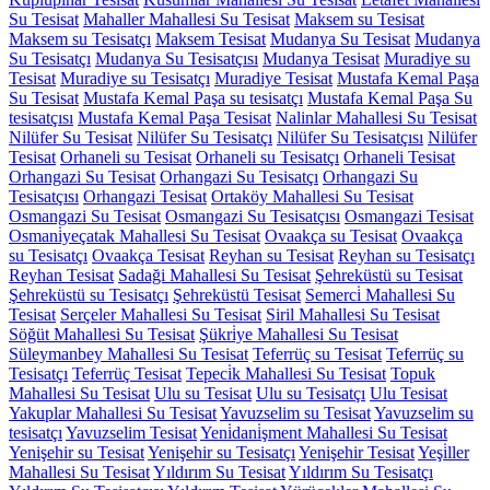
Su Tesisat
Mahaller Mahallesi Su Tesisat
Maksem su Tesisat
Maksem su Tesisatçı
Maksem Tesisat
Mudanya Su Tesisat
Mudanya
Su Tesisatçı
Mudanya Su Tesisatçısı
Mudanya Tesisat
Muradiye su
Tesisat
Muradiye su Tesisatçı
Muradiye Tesisat
Mustafa Kemal Paşa
Su Tesisat
Mustafa Kemal Paşa su tesisatçı
Mustafa Kemal Paşa Su
tesisatçısı
Mustafa Kemal Paşa Tesisat
Nalinlar Mahallesi Su Tesisat
Nilüfer Su Tesisat
Nilüfer Su Tesisatçı
Nilüfer Su Tesisatçısı
Nilüfer
Tesisat
Orhaneli su Tesisat
Orhaneli su Tesisatçı
Orhaneli Tesisat
Orhangazi Su Tesisat
Orhangazi Su Tesisatçı
Orhangazi Su
Tesisatçısı
Orhangazi Tesisat
Ortaköy Mahallesi Su Tesisat
Osmangazi Su Tesisat
Osmangazi Su Tesisatçısı
Osmangazi Tesisat
Osmani̇yeçatak Mahallesi Su Tesisat
Ovaakça su Tesisat
Ovaakça
su Tesisatçı
Ovaakça Tesisat
Reyhan su Tesisat
Reyhan su Tesisatçı
Reyhan Tesisat
Sadaği Mahallesi Su Tesisat
Şehreküstü su Tesisat
Şehreküstü su Tesisatçı
Şehreküstü Tesisat
Semerci̇ Mahallesi Su
Tesisat
Serçeler Mahallesi Su Tesisat
Siril Mahallesi Su Tesisat
Söğüt Mahallesi Su Tesisat
Şükri̇ye Mahallesi Su Tesisat
Süleymanbey Mahallesi Su Tesisat
Teferrüç su Tesisat
Teferrüç su
Tesisatçı
Teferrüç Tesisat
Tepeci̇k Mahallesi Su Tesisat
Topuk
Mahallesi Su Tesisat
Ulu su Tesisat
Ulu su Tesisatçı
Ulu Tesisat
Yakuplar Mahallesi Su Tesisat
Yavuzselim su Tesisat
Yavuzselim su
tesisatçı
Yavuzselim Tesisat
Yeni̇dani̇şment Mahallesi Su Tesisat
Yenişehir su Tesisat
Yenişehir su Tesisatçı
Yenişehir Tesisat
Yeşi̇ller
Mahallesi Su Tesisat
Yıldırım Su Tesisat
Yıldırım Su Tesisatçı