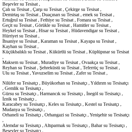
Beşevler su Tesisat ,
Çalı su Tesisat , Çarşı su Tesisat , Çekirge su Tesisat ,
Demirtaş su Tesisat , Duaçınarı su Tesisat , emek su Tesisat ,
Ertuğrul su Tesisat , Fethiye su Tesisat , Fomara su Tesisat ,
Geçit su Tesisat , Görükle su Tesisat , Hamitler su Tesisat ,
Heykel su Tesisat , Hisar su Tesisat , Hüdavendigar su Tesisat ,
Hürriyet su Tesisat ,
İhsaniye su Tesisat , Karaman su Tesisat , Kayapa su Tesisat ,
Kayhan su Tesisat ,
Küçükbalıklı su Tesisat , Kükürtlü su Tesisat , Küplüpınar su Tesisat
,
Maksem su Tesisat , Muradiye su Tesisat , Ovaakça su Tesisat ,
Reyhan su Tesisat , Şehreküstü su Tesisat , Teferrüç su Tesisat ,
Ulu su Tesisat , Yavuzselim su Tesisat , Zafer su Tesisat ,
Nilüfer su Tesisatçı , Büyükorhan su Tesisatçı , Yıldırım su Tesisatçı
, Gemlik su Tesisatçı ,
Gürsu su Tesisatçı , Harmancık su Tesisatçı , İnegöl su Tesisatçı ,
İznik su Tesisatçı ,
Karacabey su Tesisatçı , Keles su Tesisatçı , Kestel su Tesisatçı ,
Mudanya su Tesisatçı ,
Orhaneli su Tesisatçı , Orhangazi su Tesisatçı , Yenişehir su Tesisatçı
,
Alemdar su Tesisatçı , Altıparmak su Tesisatçı , Bahar su Tesisatçı ,
Beşevler su Tesisatçı ,