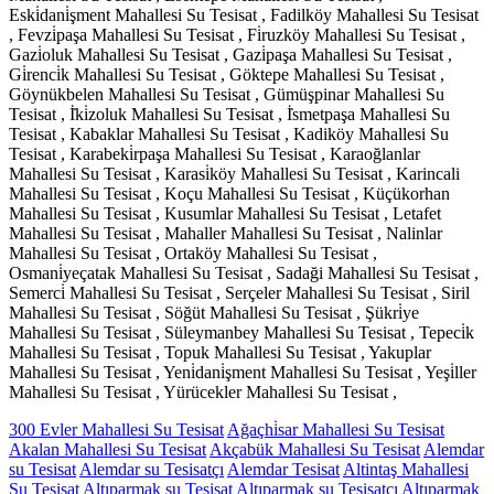
Eski̇dani̇şment Mahallesi Su Tesisat , Fadilköy Mahallesi Su Tesisat
, Fevzi̇paşa Mahallesi Su Tesisat , Fi̇ruzköy Mahallesi Su Tesisat ,
Gazi̇oluk Mahallesi Su Tesisat , Gazi̇paşa Mahallesi Su Tesisat ,
Gi̇renci̇k Mahallesi Su Tesisat , Göktepe Mahallesi Su Tesisat ,
Göynükbelen Mahallesi Su Tesisat , Gümüşpinar Mahallesi Su
Tesisat , İ̇ki̇zoluk Mahallesi Su Tesisat , İ̇smetpaşa Mahallesi Su
Tesisat , Kabaklar Mahallesi Su Tesisat , Kadiköy Mahallesi Su
Tesisat , Karabeki̇rpaşa Mahallesi Su Tesisat , Karaoğlanlar
Mahallesi Su Tesisat , Karasi̇köy Mahallesi Su Tesisat , Karincali
Mahallesi Su Tesisat , Koçu Mahallesi Su Tesisat , Küçükorhan
Mahallesi Su Tesisat , Kusumlar Mahallesi Su Tesisat , Letafet
Mahallesi Su Tesisat , Mahaller Mahallesi Su Tesisat , Nalinlar
Mahallesi Su Tesisat , Ortaköy Mahallesi Su Tesisat ,
Osmani̇yeçatak Mahallesi Su Tesisat , Sadaği Mahallesi Su Tesisat ,
Semerci̇ Mahallesi Su Tesisat , Serçeler Mahallesi Su Tesisat , Siril
Mahallesi Su Tesisat , Söğüt Mahallesi Su Tesisat , Şükri̇ye
Mahallesi Su Tesisat , Süleymanbey Mahallesi Su Tesisat , Tepeci̇k
Mahallesi Su Tesisat , Topuk Mahallesi Su Tesisat , Yakuplar
Mahallesi Su Tesisat , Yeni̇dani̇şment Mahallesi Su Tesisat , Yeşi̇ller
Mahallesi Su Tesisat , Yürücekler Mahallesi Su Tesisat ,
300 Evler Mahallesi Su Tesisat
Ağaçhi̇sar Mahallesi Su Tesisat
Akalan Mahallesi Su Tesisat
Akçabük Mahallesi Su Tesisat
Alemdar
su Tesisat
Alemdar su Tesisatçı
Alemdar Tesisat
Altintaş Mahallesi
Su Tesisat
Altıparmak su Tesisat
Altıparmak su Tesisatçı
Altıparmak