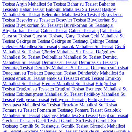
Tesisat
Argin Mahallesi Su Tesisat
Bahar su Tesisat
Bahar su
Tesisatçı
Bahar Tesisat
Balioğlu Mahallesi Su Tesisat
Başköy
Mahallesi Su Tesisat
Belenoluk Mahallesi Su Tesisat
Beşevler su
Tesisat
Beşevler su Tesisatçı
Beşevler Tesisat
Büyükorhan Su
Tesisat
Büyükorhan Su Tesisatçı
Büyükorhan Su Tesisatçısı
Büyükorhan Tesisat
Çalı su Tesisat
Çalı su Tesisatçı
Çalı Tesisat
Çarşı su Tesisat
Çarşı su Tesisatçı
Çarşı Tesisat
Çeki̇ Mahallesi Su
Tesisat
Çekirge su Tesisat
Çekirge su Tesisatçı
Çekirge Tesisat
Celepler Mahallesi Su Tesisat
Çinarcik Mahallesi Su Tesisat
Çi̇vi̇li̇
Mahallesi Su Tesisat
Çöreler Mahallesi Su Tesisat
Dağgüney
Mahallesi Su Tesisat
Deli̇ballilar Mahallesi Su Tesisat
Demi̇rci̇
Mahallesi Su Tesisat
Demirtaş su Tesisat
Demirtaş su Tesisatçı
Demirtaş Tesisat
Dereköy Mahallesi Su Tesisat
Duaçınarı su Tesisat
Duaçınarı su Tesisatçı
Duaçınarı Tesisat
Dündarköy Mahallesi Su
Tesisat
emek su Tesisat
emek su Tesisatçı
emek Tesisat
Emi̇rköy
Mahallesi Su Tesisat
Erenler Mahallesi Su Tesisat
Ertuğrul su
Tesisat
Ertuğrul su Tesisatçı
Ertuğrul Tesisat
Esentepe Mahallesi Su
Tesisat
Eski̇dani̇şment Mahallesi Su Tesisat
Fadilköy Mahallesi Su
Tesisat
Fethiye su Tesisat
Fethiye su Tesisatçı
Fethiye Tesisat
Fevzi̇paşa Mahallesi Su Tesisat
Fi̇ruzköy Mahallesi Su Tesisat
Fomara su Tesisat
Fomara su Tesisatçı
Fomara Tesisat
Gazi̇oluk
Mahallesi Su Tesisat
Gazi̇paşa Mahallesi Su Tesisat
Geçit su Tesisat
Geçit su Tesisatçı
Geçit Tesisat
Gemlik Su Tesisat
Gemlik Su
Tesisatçı
Gemlik Su Tesisatçısı
Gemlik Tesisat
Gi̇renci̇k Mahallesi
Su Tesisat
Göktepe Mahallesi Su Tesisat
Görükle su Tesisat
Görükle