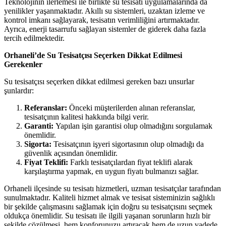
Teknolojinin ilerlemesi ile birlikte su tesisatı uygulamalarında da
yenilikler yaşanmaktadır. Akıllı su sistemleri, uzaktan izleme ve
kontrol imkanı sağlayarak, tesisatın verimliliğini artırmaktadır.
Ayrıca, enerji tasarrufu sağlayan sistemler de giderek daha fazla
tercih edilmektedir.
Orhaneli’de Su Tesisatçısı Seçerken Dikkat Edilmesi
Gerekenler
Su tesisatçısı seçerken dikkat edilmesi gereken bazı unsurlar
şunlardır:
Referanslar:
Önceki müşterilerden alınan referanslar,
tesisatçının kalitesi hakkında bilgi verir.
Garanti:
Yapılan işin garantisi olup olmadığını sorgulamak
önemlidir.
Sigorta:
Tesisatçının işyeri sigortasının olup olmadığı da
güvenlik açısından önemlidir.
Fiyat Teklifi:
Farklı tesisatçılardan fiyat teklifi alarak
karşılaştırma yapmak, en uygun fiyatı bulmanızı sağlar.
Orhaneli ilçesinde su tesisatı hizmetleri, uzman tesisatçılar tarafından
sunulmaktadır. Kaliteli hizmet almak ve tesisat sisteminizin sağlıklı
bir şekilde çalışmasını sağlamak için doğru su tesisatçısını seçmek
oldukça önemlidir. Su tesisatı ile ilgili yaşanan sorunların hızlı bir
şekilde çözülmesi, hem konforunuzu artıracak hem de uzun vadede