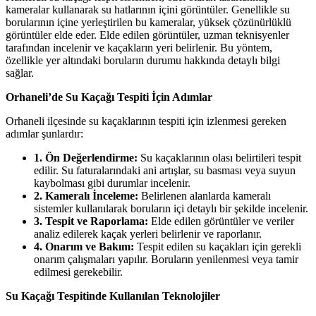
kameralar kullanarak su hatlarının içini görüntüler. Genellikle su
borularının içine yerleştirilen bu kameralar, yüksek çözünürlüklü
görüntüler elde eder. Elde edilen görüntüler, uzman teknisyenler
tarafından incelenir ve kaçakların yeri belirlenir. Bu yöntem,
özellikle yer altındaki boruların durumu hakkında detaylı bilgi
sağlar.
Orhaneli’de Su Kaçağı Tespiti İçin Adımlar
Orhaneli ilçesinde su kaçaklarının tespiti için izlenmesi gereken
adımlar şunlardır:
1. Ön Değerlendirme:
Su kaçaklarının olası belirtileri tespit
edilir. Su faturalarındaki ani artışlar, su basması veya suyun
kaybolması gibi durumlar incelenir.
2. Kameralı İnceleme:
Belirlenen alanlarda kameralı
sistemler kullanılarak boruların içi detaylı bir şekilde incelenir.
3. Tespit ve Raporlama:
Elde edilen görüntüler ve veriler
analiz edilerek kaçak yerleri belirlenir ve raporlanır.
4. Onarım ve Bakım:
Tespit edilen su kaçakları için gerekli
onarım çalışmaları yapılır. Boruların yenilenmesi veya tamir
edilmesi gerekebilir.
Su Kaçağı Tespitinde Kullanılan Teknolojiler