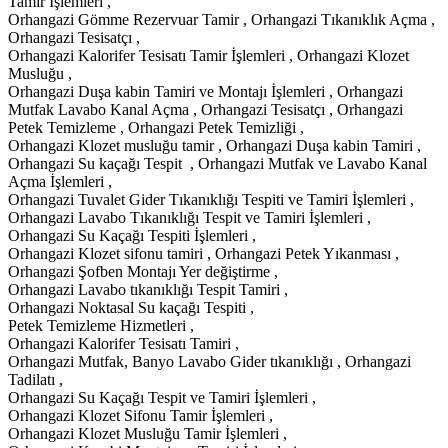
Tamir İşlemleri ,
Orhangazi Gömme Rezervuar Tamir , Orhangazi Tıkanıklık Açma ,
Orhangazi Tesisatçı ,
Orhangazi Kalorifer Tesisatı Tamir İşlemleri , Orhangazi Klozet
Musluğu ,
Orhangazi Duşa kabin Tamiri ve Montajı İşlemleri , Orhangazi
Mutfak Lavabo Kanal Açma , Orhangazi Tesisatçı , Orhangazi
Petek Temizleme , Orhangazi Petek Temizliği ,
Orhangazi Klozet musluğu tamir , Orhangazi Duşa kabin Tamiri ,
Orhangazi Su kaçağı Tespit , Orhangazi Mutfak ve Lavabo Kanal
Açma İşlemleri ,
Orhangazi Tuvalet Gider Tıkanıklığı Tespiti ve Tamiri İşlemleri ,
Orhangazi Lavabo Tıkanıklığı Tespit ve Tamiri İşlemleri ,
Orhangazi Su Kaçağı Tespiti İşlemleri ,
Orhangazi Klozet sifonu tamiri , Orhangazi Petek Yıkanması ,
Orhangazi Şofben Montajı Yer değiştirme ,
Orhangazi Lavabo tıkanıklığı Tespit Tamiri ,
Orhangazi Noktasal Su kaçağı Tespiti ,
Petek Temizleme Hizmetleri ,
Orhangazi Kalorifer Tesisatı Tamiri ,
Orhangazi Mutfak, Banyo Lavabo Gider tıkanıklığı , Orhangazi
Tadilatı ,
Orhangazi Su Kaçağı Tespit ve Tamiri İşlemleri ,
Orhangazi Klozet Sifonu Tamir İşlemleri ,
Orhangazi Klozet Musluğu Tamir İşlemleri ,