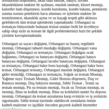
borularının döşenmesi, tıkalı olan mutfak, banyo, tuvalet
tıkanıklıkların makine ile açılması, musluk tamiratı, klozet montajı,
kalorifer hattı döşenmesi, kombi kurulumu, kombi bakımı, peteklerin
ısınma sorunu peteklerin hava alınması ve içlerinin makine ile
temizlenmesi, tıkanıklık açma ve su kaçağı tespiti gibi aklınıza
gelebilecek tüm tesisat işlemlerini yapmaktadır. Orhangazi su
tesisatçısı bünyesinde bulunan tesisat ustaları belli bir tecrübeye
sahip olup sizin su tesisatı ile ilgili problemlerinizi hızlı bir şekilde
çözüme kavuşturmaktadır.
Orhangazi su sayacı değişimi, Orhangazi su basınç regülatör
montajı, Orhangazi taharet musluğu değişimi, Orhangazi vana
değişimi, Orhangazi su tesisatçısı. Orhangazi doğalgaz ocak
bağlantısı, Orhangazi su bataryası değişimi, Orhangazi banyo
bataryası değişimi, Orhangazi lavabo bataryası değişimi. Orhangazi
su tesisatçısı, Orhangazi bakır boru kaynağı, Orhangazi bakır boru
tesisat, Orhangazi tesisatçı, Orhangazi musluk değişimi, Orhangazi
gider temizliği, Orhangazi su tesisatçısı, Soğuk su tesisatı Montajı,
Yağmur suyu Tesisatı Montajı, Gider Borusu döşemesi, Duş ve
Batarya montajı, Duş fıskiyesi montajı, Sıhhi Tesisat , Temiz su
tesisatı montajı, Pis su tesisatı montajı, Sıcak su Tesisatı montajı, su
montajı, Bina su kolluk montajı, Bina su kolektörü tamiri Su deposu
montajı, Orhangazi da tesisat arızalarına karşı evinizin ve iş yerinizin
sigortasıdır. Sıhhi tesisat üzerinde olabilecek sorunların önüne
kaliteli malzeme ve işçilikle önceden geçerek kaliteli hizmetler