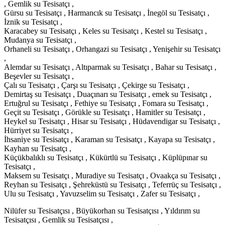
, Gemlik su Tesisatçı ,
Gürsu su Tesisatçı , Harmancık su Tesisatçı , İnegöl su Tesisatçı ,
İznik su Tesisatçı ,
Karacabey su Tesisatçı , Keles su Tesisatçı , Kestel su Tesisatçı ,
Mudanya su Tesisatçı ,
Orhaneli su Tesisatçı , Orhangazi su Tesisatçı , Yenişehir su Tesisatçı
,
Alemdar su Tesisatçı , Altıparmak su Tesisatçı , Bahar su Tesisatçı ,
Beşevler su Tesisatçı ,
Çalı su Tesisatçı , Çarşı su Tesisatçı , Çekirge su Tesisatçı ,
Demirtaş su Tesisatçı , Duaçınarı su Tesisatçı , emek su Tesisatçı ,
Ertuğrul su Tesisatçı , Fethiye su Tesisatçı , Fomara su Tesisatçı ,
Geçit su Tesisatçı , Görükle su Tesisatçı , Hamitler su Tesisatçı ,
Heykel su Tesisatçı , Hisar su Tesisatçı , Hüdavendigar su Tesisatçı ,
Hürriyet su Tesisatçı ,
İhsaniye su Tesisatçı , Karaman su Tesisatçı , Kayapa su Tesisatçı ,
Kayhan su Tesisatçı ,
Küçükbalıklı su Tesisatçı , Kükürtlü su Tesisatçı , Küplüpınar su
Tesisatçı ,
Maksem su Tesisatçı , Muradiye su Tesisatçı , Ovaakça su Tesisatçı ,
Reyhan su Tesisatçı , Şehreküstü su Tesisatçı , Teferrüç su Tesisatçı ,
Ulu su Tesisatçı , Yavuzselim su Tesisatçı , Zafer su Tesisatçı ,
Nilüfer su Tesisatçısı , Büyükorhan su Tesisatçısı , Yıldırım su
Tesisatçısı , Gemlik su Tesisatçısı ,