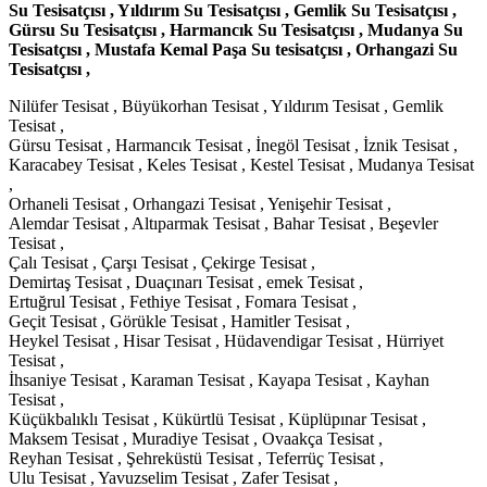
Su Tesisatçısı , Yıldırım Su Tesisatçısı , Gemlik Su Tesisatçısı ,
Gürsu Su Tesisatçısı , Harmancık Su Tesisatçısı , Mudanya Su
Tesisatçısı , Mustafa Kemal Paşa Su tesisatçısı , Orhangazi Su
Tesisatçısı ,
Nilüfer Tesisat , Büyükorhan Tesisat , Yıldırım Tesisat , Gemlik
Tesisat ,
Gürsu Tesisat , Harmancık Tesisat , İnegöl Tesisat , İznik Tesisat ,
Karacabey Tesisat , Keles Tesisat , Kestel Tesisat , Mudanya Tesisat
,
Orhaneli Tesisat , Orhangazi Tesisat , Yenişehir Tesisat ,
Alemdar Tesisat , Altıparmak Tesisat , Bahar Tesisat , Beşevler
Tesisat ,
Çalı Tesisat , Çarşı Tesisat , Çekirge Tesisat ,
Demirtaş Tesisat , Duaçınarı Tesisat , emek Tesisat ,
Ertuğrul Tesisat , Fethiye Tesisat , Fomara Tesisat ,
Geçit Tesisat , Görükle Tesisat , Hamitler Tesisat ,
Heykel Tesisat , Hisar Tesisat , Hüdavendigar Tesisat , Hürriyet
Tesisat ,
İhsaniye Tesisat , Karaman Tesisat , Kayapa Tesisat , Kayhan
Tesisat ,
Küçükbalıklı Tesisat , Kükürtlü Tesisat , Küplüpınar Tesisat ,
Maksem Tesisat , Muradiye Tesisat , Ovaakça Tesisat ,
Reyhan Tesisat , Şehreküstü Tesisat , Teferrüç Tesisat ,
Ulu Tesisat , Yavuzselim Tesisat , Zafer Tesisat ,