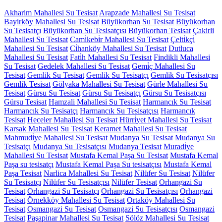
Akharim Mahallesi Su Tesisat
Arapzade Mahallesi Su Tesisat
Bayirköy Mahallesi Su Tesisat
Büyükorhan Su Tesisat
Büyükorhan
Su Tesisatçı
Büyükorhan Su Tesisatçısı
Büyükorhan Tesisat
Çakirli
Mahallesi Su Tesisat
Cami̇kebi̇r Mahallesi Su Tesisat
Çelti̇kçi̇
Mahallesi Su Tesisat
Ci̇hanköy Mahallesi Su Tesisat
Dutluca
Mahallesi Su Tesisat
Fati̇h Mahallesi Su Tesisat
Findikli Mahallesi
Su Tesisat
Gedelek Mahallesi Su Tesisat
Gemi̇ç Mahallesi Su
Tesisat
Gemlik Su Tesisat
Gemlik Su Tesisatçı
Gemlik Su Tesisatçısı
Gemlik Tesisat
Gölyaka Mahallesi Su Tesisat
Gürle Mahallesi Su
Tesisat
Gürsu Su Tesisat
Gürsu Su Tesisatçı
Gürsu Su Tesisatçısı
Gürsu Tesisat
Hamzali Mahallesi Su Tesisat
Harmancık Su Tesisat
Harmancık Su Tesisatçı
Harmancık Su Tesisatçısı
Harmancık
Tesisat
Heceler Mahallesi Su Tesisat
Hürri̇yet Mahallesi Su Tesisat
Karsak Mahallesi Su Tesisat
Keramet Mahallesi Su Tesisat
Mahmudi̇ye Mahallesi Su Tesisat
Mudanya Su Tesisat
Mudanya Su
Tesisatçı
Mudanya Su Tesisatçısı
Mudanya Tesisat
Muradi̇ye
Mahallesi Su Tesisat
Mustafa Kemal Paşa Su Tesisat
Mustafa Kemal
Paşa su tesisatçı
Mustafa Kemal Paşa Su tesisatçısı
Mustafa Kemal
Paşa Tesisat
Narlica Mahallesi Su Tesisat
Nilüfer Su Tesisat
Nilüfer
Su Tesisatçı
Nilüfer Su Tesisatçısı
Nilüfer Tesisat
Orhangazi Su
Tesisat
Orhangazi Su Tesisatçı
Orhangazi Su Tesisatçısı
Orhangazi
Tesisat
Örnekköy Mahallesi Su Tesisat
Ortaköy Mahallesi Su
Tesisat
Osmangazi Su Tesisat
Osmangazi Su Tesisatçısı
Osmangazi
Tesisat
Paşapinar Mahallesi Su Tesisat
Sölöz Mahallesi Su Tesisat