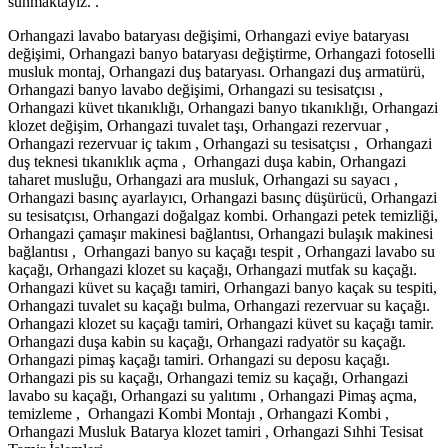
sunmaktayız. .
Orhangazi lavabo bataryası değişimi, Orhangazi eviye bataryası
değişimi, Orhangazi banyo bataryası değiştirme, Orhangazi fotoselli
musluk montaj, Orhangazi duş bataryası. Orhangazi duş armatürü,
Orhangazi banyo lavabo değişimi, Orhangazi su tesisatçısı ,
Orhangazi küvet tıkanıklığı, Orhangazi banyo tıkanıklığı, Orhangazi
klozet değişim, Orhangazi tuvalet taşı, Orhangazi rezervuar ,
Orhangazi rezervuar iç takım , Orhangazi su tesisatçısı , Orhangazi
duş teknesi tıkanıklık açma , Orhangazi duşa kabin, Orhangazi
taharet musluğu, Orhangazi ara musluk, Orhangazi su sayacı ,
Orhangazi basınç ayarlayıcı, Orhangazi basınç düşürücü, Orhangazi
su tesisatçısı, Orhangazi doğalgaz kombi. Orhangazi petek temizliği,
Orhangazi çamaşır makinesi bağlantısı, Orhangazi bulaşık makinesi
bağlantısı , Orhangazi banyo su kaçağı tespit , Orhangazi lavabo su
kaçağı, Orhangazi klozet su kaçağı, Orhangazi mutfak su kaçağı.
Orhangazi küvet su kaçağı tamiri, Orhangazi banyo kaçak su tespiti,
Orhangazi tuvalet su kaçağı bulma, Orhangazi rezervuar su kaçağı.
Orhangazi klozet su kaçağı tamiri, Orhangazi küvet su kaçağı tamir.
Orhangazi duşa kabin su kaçağı, Orhangazi radyatör su kaçağı.
Orhangazi pimaş kaçağı tamiri. Orhangazi su deposu kaçağı.
Orhangazi pis su kaçağı, Orhangazi temiz su kaçağı, Orhangazi
lavabo su kaçağı, Orhangazi su yalıtımı , Orhangazi Pimaş açma,
temizleme , Orhangazi Kombi Montajı , Orhangazi Kombi ,
Orhangazi Musluk Batarya klozet tamiri , Orhangazi Sıhhi Tesisat