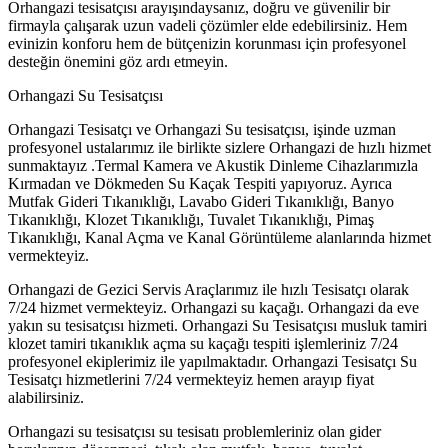
Orhangazi tesisatçısı arayışındaysanız, doğru ve güvenilir bir
firmayla çalışarak uzun vadeli çözümler elde edebilirsiniz. Hem
evinizin konforu hem de bütçenizin korunması için profesyonel
desteğin önemini göz ardı etmeyin.
Orhangazi Su Tesisatçısı
Orhangazi Tesisatçı ve Orhangazi Su tesisatçısı, işinde uzman
profesyonel ustalarımız ile birlikte sizlere Orhangazi de hızlı hizmet
sunmaktayız .Termal Kamera ve Akustik Dinleme Cihazlarımızla
Kırmadan ve Dökmeden Su Kaçak Tespiti yapıyoruz. Ayrıca
Mutfak Gideri Tıkanıklığı, Lavabo Gideri Tıkanıklığı, Banyo
Tıkanıklığı, Klozet Tıkanıklığı, Tuvalet Tıkanıklığı, Pimaş
Tıkanıklığı, Kanal Açma ve Kanal Görüntüleme alanlarında hizmet
vermekteyiz.
Orhangazi de Gezici Servis Araçlarımız ile hızlı Tesisatçı olarak
7/24 hizmet vermekteyiz. Orhangazi su kaçağı. Orhangazi da eve
yakın su tesisatçısı hizmeti. Orhangazi Su Tesisatçısı musluk tamiri
klozet tamiri tıkanıklık açma su kaçağı tespiti işlemleriniz 7/24
profesyonel ekiplerimiz ile yapılmaktadır. Orhangazi Tesisatçı Su
Tesisatçı hizmetlerini 7/24 vermekteyiz hemen arayıp fiyat
alabilirsiniz.
Orhangazi su tesisatçısı su tesisatı problemleriniz olan gider