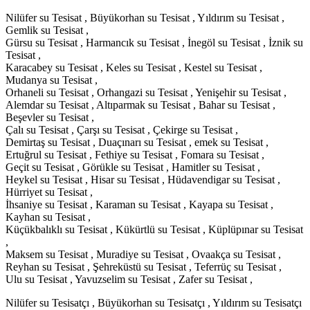
Nilüfer su Tesisat , Büyükorhan su Tesisat , Yıldırım su Tesisat ,
Gemlik su Tesisat ,
Gürsu su Tesisat , Harmancık su Tesisat , İnegöl su Tesisat , İznik su
Tesisat ,
Karacabey su Tesisat , Keles su Tesisat , Kestel su Tesisat ,
Mudanya su Tesisat ,
Orhaneli su Tesisat , Orhangazi su Tesisat , Yenişehir su Tesisat ,
Alemdar su Tesisat , Altıparmak su Tesisat , Bahar su Tesisat ,
Beşevler su Tesisat ,
Çalı su Tesisat , Çarşı su Tesisat , Çekirge su Tesisat ,
Demirtaş su Tesisat , Duaçınarı su Tesisat , emek su Tesisat ,
Ertuğrul su Tesisat , Fethiye su Tesisat , Fomara su Tesisat ,
Geçit su Tesisat , Görükle su Tesisat , Hamitler su Tesisat ,
Heykel su Tesisat , Hisar su Tesisat , Hüdavendigar su Tesisat ,
Hürriyet su Tesisat ,
İhsaniye su Tesisat , Karaman su Tesisat , Kayapa su Tesisat ,
Kayhan su Tesisat ,
Küçükbalıklı su Tesisat , Kükürtlü su Tesisat , Küplüpınar su Tesisat
,
Maksem su Tesisat , Muradiye su Tesisat , Ovaakça su Tesisat ,
Reyhan su Tesisat , Şehreküstü su Tesisat , Teferrüç su Tesisat ,
Ulu su Tesisat , Yavuzselim su Tesisat , Zafer su Tesisat ,
Nilüfer su Tesisatçı , Büyükorhan su Tesisatçı , Yıldırım su Tesisatçı