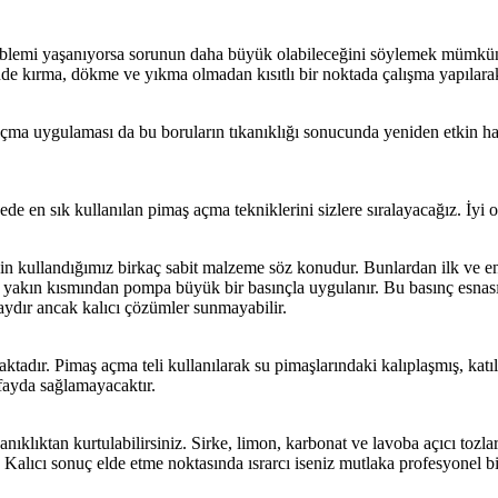
 problemi yaşanıyorsa sorunun daha büyük olabileceğini söylemek mümkü
inde kırma, dökme ve yıkma olmadan kısıtlı bir noktada çalışma yapılara
 açma uygulaması da bu boruların tıkanıklığı sonucunda yeniden etkin ha
ede en sık kullanılan pimaş açma tekniklerini sizlere sıralayacağız. İy
için kullandığımız birkaç sabit malzeme söz konudur. Bunlardan ilk v
en yakın kısmından pompa büyük bir basınçla uygulanır. Bu basınç esn
aydır ancak kalıcı çözümler sunmayabilir.
ktadır. Pimaş açma teli kullanılarak su pimaşlarındaki kalıplaşmış, kat
fayda sağlamayacaktır.
nıklıktan kurtulabilirsiniz. Sirke, limon, karbonat ve lavoba açıcı tozla
Kalıcı sonuç elde etme noktasında ısrarcı iseniz mutlaka profesyonel bi