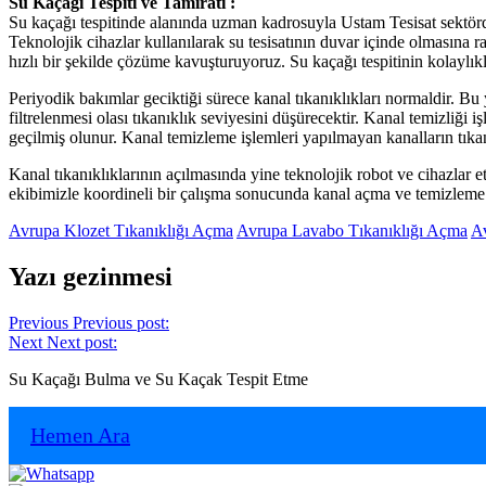
Su Kaçağı Tespiti ve Tamiratı :
Su kaçağı tespitinde alanında uzman kadrosuyla Ustam Tesisat sektörde
Teknolojik cihazlar kullanılarak su tesisatının duvar içinde olmasına
hızlı bir şekilde çözüme kavuşturuyoruz. Su kaçağı tespitinin kolaylıkl
Periyodik bakımlar geciktiği sürece kanal tıkanıklıkları normaldir. Bu
filtrelenmesi olası tıkanıklık seviyesini düşürecektir. Kanal temizliği 
geçilmiş olunur. Kanal temizleme işlemleri yapılmayan kanalların tı
Kanal tıkanıklıklarının açılmasında yine teknolojik robot ve cihazlar 
ekibimizle koordineli bir çalışma sonucunda kanal açma ve temizleme i
Avrupa Klozet Tıkanıklığı Açma
Avrupa Lavabo Tıkanıklığı Açma
A
Yazı gezinmesi
Previous
Previous post:
Next
Next post:
Su Kaçağı Bulma ve Su Kaçak Tespit Etme
Hemen Ara