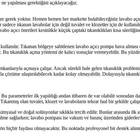
ne yapılması gerektiğini açıklayacağız.
ize gerek yoktur. Hemen hemen her markette bulabileceğiniz lavabo açıcı
r sadece tıkanan lavabolar için değil tuvalet ve klozetler için de kullanı
vabo açıcı önerileri kesinlikle küçük çaptaki tıkanıklıkları kısa süreliğ
 kullanılır. Tıkanan bölgeye sabitlenen lavabo açıcı pompa hava almas
ir. Bu tıkanıklık açma yöntemi de kalıcı sonuçlar vermeyebilir. Bu yüzde
mkanlarıyla açmaya çalışır. Ancak sürekli hale gelen tıkanıklık proble
kla çözüme ulaştırılabilecek kadar kolay olmayabilir. Dolayısıyla tıkan
. Bu parametreler ilk yapıldığı andan itibaren de var olabilir sonradan da 
 Tıkanmış olan tuvalet, klozet ve lavaboların tekrar faal bir şekilde çalış
imyasal ve doğal solüsyonlar sıklıkla tercih edilir. Bunlar arasında ilk 
özülme sağlarken; lavabo pompası ise vakum ve basınç üzerinden giderleri
 hiçbir faydası olmayacaktır. Bu noktada profesyonel bir destek alınma