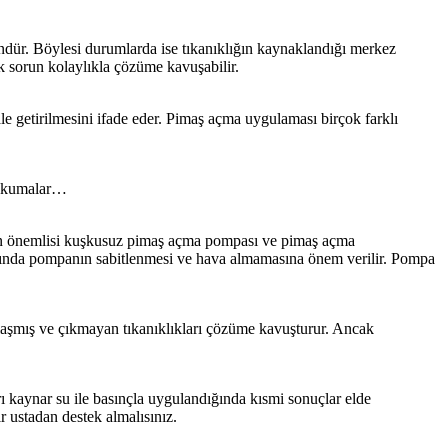
ndür. Böylesi durumlarda ise tıkanıklığın kaynaklandığı merkez
k sorun kolaylıkla çözüme kavuşabilir.
le getirilmesini ifade eder. Pimaş açma uygulaması birçok farklı
i okumalar…
e en önemlisi kuşkusuz pimaş açma pompası ve pimaş açma
asında pompanın sabitlenmesi ve hava almamasına önem verilir. Pompa
ılaşmış ve çıkmayan tıkanıklıkları çözüme kavuşturur. Ancak
rı kaynar su ile basınçla uygulandığında kısmi sonuçlar elde
r ustadan destek almalısınız.