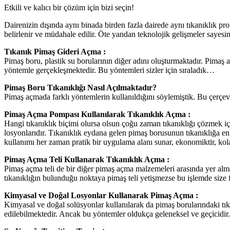
Etkili ve kalıcı bir çözüm için bizi seçin!
Dairenizin dışında aynı binada birden fazla dairede aynı tıkanıklık
belirlenir ve müdahale edilir. Öte yandan teknolojik gelişmeler sayes
Tıkanık Pimaş Gideri Açma :
Pimaş boru, plastik su borularının diğer adını oluşturmaktadır. Pimaş
yöntemle gerçekleşmektedir. Bu yöntemleri sizler için sıraladık…
Pimaş Boru Tıkanıklığı Nasıl Açılmaktadır?
Pimaş açmada farklı yöntemlerin kullanıldığını söylemiştik. Bu çerçev
Pimaş Açma Pompası Kullanılarak Tıkanıklık Açma :
Hangi tıkanıklık biçimi olursa olsun çoğu zaman tıkanıklığı çözmek 
losyonlarıdır. Tıkanıklık eydana gelen pimaş borusunun tıkanıklığa 
kullanımı her zaman pratik bir uygulama alanı sunar, ekonomiktir, kol
Pimaş Açma Teli Kullanarak Tıkanıklık Açma :
Pimaş açma teli de bir diğer pimaş açma malzemeleri arasında yer alma
tıkanıklığın bulunduğu noktaya pimaş teli yetişmezse bu işlemde size 
Kimyasal ve Doğal Losyonlar Kullanarak Pimaş Açma :
Kimyasal ve doğal solüsyonlar kullanılarak da pimaş borularındaki tıka
edilebilmektedir. Ancak bu yöntemler oldukça geleneksel ve geçicidir. 