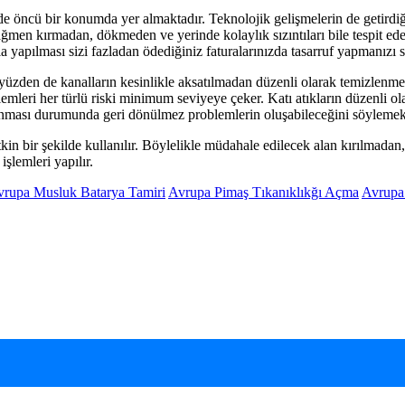
 öncü bir konumda yer almaktadır. Teknolojik gelişmelerin de getirdiği 
 rağmen kırmadan, dökmeden ve yerinde kolaylık sızıntıları bile tespit 
a yapılması sizi fazladan ödediğiniz faturalarınızda tasarruf yapmanızı s
 yüzden de kanalların kesinlikle aksatılmadan düzenli olarak temizlenmes
işlemleri her türlü riski minimum seviyeye çeker. Katı atıkların düzenli 
kanması durumunda geri dönülmez problemlerin oluşabileceğini söylemek
etkin bir şekilde kullanılır. Böylelikle müdahale edilecek alan kırılmada
şlemleri yapılır.
vrupa Musluk Batarya Tamiri
Avrupa Pimaş Tıkanıklıkğı Açma
Avrupa