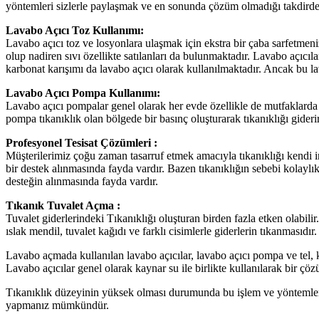
yöntemleri sizlerle paylaşmak ve en sonunda çözüm olmadığı takdirde 
Lavabo Açıcı Toz Kullanımı:
Lavabo açıcı toz ve losyonlara ulaşmak için ekstra bir çaba sarfetmen
olup nadiren sıvı özellikte satılanları da bulunmaktadır. Lavabo açıcıla
karbonat karışımı da lavabo açıcı olarak kullanılmaktadır. Ancak bu la
Lavabo Açıcı Pompa Kullanımı:
Lavabo açıcı pompalar genel olarak her evde özellikle de mutfaklarda
pompa tıkanıklık olan bölgede bir basınç oluşturarak tıkanıklığı gider
Profesyonel Tesisat Çözümleri :
Müşterilerimiz çoğu zaman tasarruf etmek amacıyla tıkanıklığı kendi i
bir destek alınmasında fayda vardır. Bazen tıkanıklığın sebebi kolaylı
desteğin alınmasında fayda vardır.
Tıkanık Tuvalet Açma :
Tuvalet giderlerindeki Tıkanıklığı oluşturan birden fazla etken olabilir
ıslak mendil, tuvalet kağıdı ve farklı cisimlerle giderlerin tıkanmasıdır.
Lavabo açmada kullanılan lavabo açıcılar, lavabo açıcı pompa ve tel, k
Lavabo açıcılar genel olarak kaynar su ile birlikte kullanılarak bir ç
Tıkanıklık düzeyinin yüksek olması durumunda bu işlem ve yöntemlerin
yapmanız mümkündür.