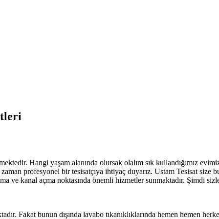
leri
edir. Hangi yaşam alanında olursak olalım sık kullandığımız evimizin 
aman profesyonel bir tesisatçıya ihtiyaç duyarız. Ustam Tesisat size bu 
çma ve kanal açma noktasında önemli hizmetler sunmaktadır. Şimdi sizler 
tadır. Fakat bunun dışında lavabo tıkanıklıklarında hemen hemen herkes