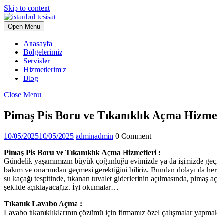
Skip to content
Open Menu
Anasayfa
Bölgelerimiz
Servisler
Hizmetlerimiz
Blog
Close Menu
Pimaş Pis Boru ve Tıkanıklık Açma Hizmet
10/05/2025
10/05/2025
admin
admin
0 Comment
Pimaş Pis Boru ve Tıkanıklık Açma Hizmetleri :
Gündelik yaşamımızın büyük çoğunluğu evimizde ya da işimizde geçmekt
bakım ve onarımdan geçmesi gerektiğini biliriz. Bundan dolayı da her z
su kaçağı tespitinde, tıkanan tuvalet giderlerinin açılmasında, pimaş a
şekilde açıklayacağız. İyi okumalar…
Tıkanık Lavabo Açma :
Lavabo tıkanıklıklarının çözümü için firmamız özel çalışmalar yapmak