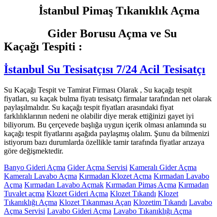
İstanbul Pimaş Tıkanıklık Açma
Gider Borusu Açma ve Su
Kaçağı Tespiti :
İstanbul Su Tesisatçısı 7/24 Acil Tesisatçı
Su Kaçağı Tespit ve Tamirat Firması Olarak , Su kaçağı tespit
fiyatları, su kaçak bulma fiyatı tesisatçı firmalar tarafından net olarak
paylaşılmalıdır. Su kaçağı tespit fiyatları arasındaki fiyat
farklılıklarının nedeni ne olabilir diye merak ettiğinizi gayet iyi
biliyorum. Bu çerçevede başlığa uygun içerik olması anlamında su
kaçağı tespit fiyatlarını aşağıda paylaşmış olalım. Şunu da bilmenizi
istiyorum bazı durumlarda özellikle tamir tarafında fiyatlar arızaya
göre değişmektedir.
Banyo Gideri Açma
Gider Açma Servisi
Kameralı Gider Açma
Kameralı Lavabo Açma
Kırmadan Klozet Açma
Kırmadan Lavabo
Açma
Kırmadan Lavabo Açmak
Kırmadan Pimaş Açma
Kırmadan
Tuvalet açma
Klozet Gideri Açma
Klozet Tıkandı
Klozet
Tıkanıklığı Açma
Klozet Tıkanması Açan
Klozetim Tıkandı
Lavabo
Açma Servisi
Lavabo Gideri Açma
Lavabo Tıkanıklığı Açma