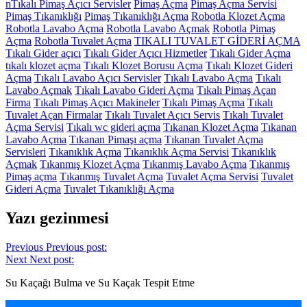
nTıkalı Pimaş Açıcı Servisler
Pimaş Açma
Pimaş Açma Servisi
Pimaş Tıkanıklığı
Pimaş Tıkanıklığı Açma
Robotla Klozet Açma
Robotla Lavabo Açma
Robotla Lavabo Açmak
Robotla Pimaş
Açma
Robotla Tuvalet Açma
TIKALI TUVALET GİDERİ AÇMA
Tıkalı Gider açıcı
Tıkalı Gider Açıcı Hizmetler
Tıkalı Gider Açma
tıkalı klozet açma
Tıkalı Klozet Borusu Açma
Tıkalı Klozet Gideri
Açma
Tıkalı Lavabo Açıcı Servisler
Tıkalı Lavabo Açma
Tıkalı
Lavabo Açmak
Tıkalı Lavabo Gideri Açma
Tıkalı Pimaş Açan
Firma
Tıkalı Pimaş Açıcı Makineler
Tıkalı Pimaş Açma
Tıkalı
Tuvalet Açan Firmalar
Tıkalı Tuvalet Açıcı Servis
Tıkalı Tuvalet
Açma Servisi
Tıkalı wc gideri açma
Tıkanan Klozet Açma
Tıkanan
Lavabo Açma
Tıkanan Pimaşı açma
Tıkanan Tuvalet Açma
Servisleri
Tıkanıklık Açma
Tıkanıklık Açma Servisi
Tıkanıklık
Açmak
Tıkanmış Klozet Açma
Tıkanmış Lavabo Açma
Tıkanmış
Pimaş açma
Tıkanmış Tuvalet Açma
Tuvalet Açma Servisi
Tuvalet
Gideri Açma
Tuvalet Tıkanıklığı Açma
Yazı gezinmesi
Previous
Previous post:
Next
Next post:
Su Kaçağı Bulma ve Su Kaçak Tespit Etme