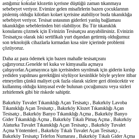
astığımız kokular klozetin içerisne düştüğü zaman tıkanmaya
sebebeyet veriyor. Evimize gelen misafirlerin bazen çocuklarının
pislemiş olduğu kilotları kolaet içerisine atabiliyor buda tıkanıklığa
sebebiyet veriyor. Tesisat ustasının giderleri yanlış bağlaması
tıkanıklığın sebeblerinden biri olabiliyor. Bu Tür tıkanıklık
konularını çözmek için Evinizin Tesisatçısı arayabilirsiniz. Evinizin
Tesisatçısı olarak iski sertifikalı yurt dışından getirmiş olduğumuz
son teknolojik cihazlarla kırmadan kısa süre içierinde problemi
çözüyoruz.
Daha az para ödemek için bazen mahalle tesisatçısını
çağırıyoruz.Genelde tel kuka ve kimyasalla açmaya
çalışıyorlar.Açamayınca işin içerisinden sıyrılmak için giderin kırılıp
yediden yapılması gerektiğini söylüyor kesinlikle böyle şeylere itibar
etmeyelim çünkü maliyet çok fazla olarak sizlere geri dönücektir ve
kullanmış olduğu kimyasal evde bulunan çocuğunuzu veya sizleri
zehirlemek gibi bir riskede sahiptir.
Bakırköy Tuvalet Tıkanıklığı Açan Tesisatçı , Bakırköy Lavoba
Tıkanıklığı Açan Tesisatçı , Bakırköy Klozet Tıkanıklığı Açan
Tesisatçı , Bakırköy Banyo Tıkanıklığı Açma , Bakırköy Banyo
Gider Tıkanıklığı Açma , Bakırköy Tıkalı Pimaş Açma , Bakırköy
Alaturka Tuvalet Tıkanıklığı Açan Tesisatçı , Bakırköy Tuvalet
Açma Yöntemleri , Bakırköy Tıkalı Tuvalet Açan Tesisatçı ,
Bakırköy Tesisatçı Telefon Numarası , Bakırköy Tıkalı Gider Açma