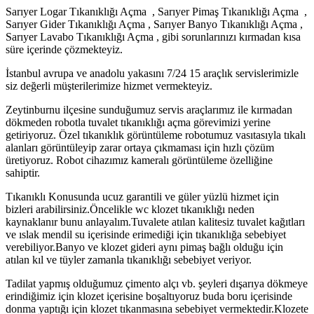
Sarıyer Logar Tıkanıklığı Açma , Sarıyer Pimaş Tıkanıklığı Açma ,
Sarıyer Gider Tıkanıklığı Açma , Sarıyer Banyo Tıkanıklığı Açma ,
Sarıyer Lavabo Tıkanıklığı Açma , gibi sorunlarınızı kırmadan kısa
süre içerinde çözmekteyiz.
İstanbul avrupa ve anadolu yakasını 7/24 15 araçlık servislerimizle
siz değerli müşterilerimize hizmet vermekteyiz.
Zeytinburnu ilçesine sunduğumuz servis araçlarımız ile kırmadan
dökmeden robotla tuvalet tıkanıklığı açma görevimizi yerine
getiriyoruz. Özel tıkanıklık görüntüleme robotumuz vasıtasıyla tıkalı
alanları görüntüleyip zarar ortaya çıkmaması için hızlı çözüm
üretiyoruz. Robot cihazımız kameralı görüntüleme özelliğine
sahiptir.
Tıkanıklı Konusunda ucuz garantili ve güler yüzlü hizmet için
bizleri arabilirsiniz.Öncelikle wc klozet tıkanıklığı neden
kaynaklanır bunu anlayalım.Tuvalete atılan kalitesiz tuvalet kağıtları
ve ıslak mendil su içerisinde erimediği için tıkanıklığa sebebiyet
verebiliyor.Banyo ve klozet gideri aynı pimaş bağlı olduğu için
atılan kıl ve tüyler zamanla tıkanıklığı sebebiyet veriyor.
Tadilat yapmış olduğumuz çimento alçı vb. şeyleri dışarıya dökmeye
erindiğimiz için klozet içerisine boşaltıyoruz buda boru içerisinde
donma yaptığı için klozet tıkanmasına sebebiyet vermektedir.Klozete