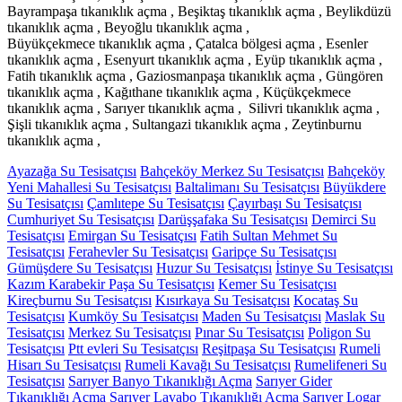
Bayrampaşa tıkanıklık açma , Beşiktaş tıkanıklık açma , Beylikdüzü
tıkanıklık açma , Beyoğlu tıkanıklık açma ,
Büyükçekmece tıkanıklık açma , Çatalca bölgesi açma , Esenler
tıkanıklık açma , Esenyurt tıkanıklık açma , Eyüp tıkanıklık açma ,
Fatih tıkanıklık açma , Gaziosmanpaşa tıkanıklık açma , Güngören
tıkanıklık açma , Kağıthane tıkanıklık açma , Küçükçekmece
tıkanıklık açma , Sarıyer tıkanıklık açma , Silivri tıkanıklık açma ,
Şişli tıkanıklık açma , Sultangazi tıkanıklık açma , Zeytinburnu
tıkanıklık açma ,
Ayazağa Su Tesisatçısı
Bahçeköy Merkez Su Tesisatçısı
Bahçeköy
Yeni Mahallesi Su Tesisatçısı
Baltalimanı Su Tesisatçısı
Büyükdere
Su Tesisatçısı
Çamlıtepe Su Tesisatçısı
Çayırbaşı Su Tesisatçısı
Cumhuriyet Su Tesisatçısı
Darüşşafaka Su Tesisatçısı
Demirci Su
Tesisatçısı
Emirgan Su Tesisatçısı
Fatih Sultan Mehmet Su
Tesisatçısı
Ferahevler Su Tesisatçısı
Garipçe Su Tesisatçısı
Gümüşdere Su Tesisatçısı
Huzur Su Tesisatçısı
İstinye Su Tesisatçısı
Kazım Karabekir Paşa Su Tesisatçısı
Kemer Su Tesisatçısı
Kireçburnu Su Tesisatçısı
Kısırkaya Su Tesisatçısı
Kocataş Su
Tesisatçısı
Kumköy Su Tesisatçısı
Maden Su Tesisatçısı
Maslak Su
Tesisatçısı
Merkez Su Tesisatçısı
Pınar Su Tesisatçısı
Poligon Su
Tesisatçısı
Ptt evleri Su Tesisatçısı
Reşitpaşa Su Tesisatçısı
Rumeli
Hisarı Su Tesisatçısı
Rumeli Kavağı Su Tesisatçısı
Rumelifeneri Su
Tesisatçısı
Sarıyer Banyo Tıkanıklığı Açma
Sarıyer Gider
Tıkanıklığı Açma
Sarıyer Lavabo Tıkanıklığı Açma
Sarıyer Logar