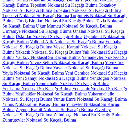
Kaçağı Bulma
Tepeüstü Noktasal Su Kaçağı Bulma
Tokatköy
Noktasal Su Kaçağı Bulma
Topağacı Noktasal Su Kaçağı Bulma
Topselvi Noktasal Su Kaçağı Bulma
Turgutreis Noktasal Su Kaçağı
Bulma
Türkiş Blokları Noktasal Su Kaçağı Bulma
Tuzla Noktasal
Su Kaçağı Bulma
Uğur Mumcu Noktasal Su Kaçağı Bulma
Ümraniye Noktasal Su Kaçağı Bulma
Ünalan Noktasal Su Kaçağı
Bulma
Üsküdar Noktasal Su Kaçağı Bulma
Uydukent Noktasal Su
Kaçağı Bulma
Valide-i Atik Noktasal Su Kaçağı Bulma
Velibaba
Noktasal Su Kaçağı Bulma
Veysel Karani Noktasal Su Kaçağı
Bulma
Yakacık Noktasal Su Kaçağı Bulma
Yalı Noktasal Su Kaçağı
Bulma
Yalıköy Noktasal Su Kaçağı Bulma
Yamanevler Noktasal Su
Kaçağı Bulma
Yavuz Selim Noktasal Su Kaçağı Bulma
Yavuztürk
Noktasal Su Kaçağı Bulma
Yayalar Noktasal Su Kaçağı Bulma
Yayla Noktasal Su Kaçağı Bulma
Yeni Çamlıca Noktasal Su Kaçağı
Bulma
Yeni Sanayi Noktasal Su Kaçağı Bulma
Yenidoğan Noktasal
Su Kaçağı Bulma
Yenimahalle Noktasal Su Kaçağı Bulma
Yenisahra Noktasal Su Kaçağı Bulma
Yenişehir Noktasal Su Kaçağı
Bulma
Yeşilbağlar Noktasal Su Kaçağı Bulma
Yukarımahalle
Noktasal Su Kaçağı Bulma
Yunus Emre Noktasal Su Kaçağı Bulma
Yunus Noktasal Su Kaçağı Bulma
Yüzevler Noktasal Su Kaçağı
Bulma
Zeynep Kamil Noktasal Su Kaçağı Bulma
Ziverbey
Noktasal Su Kaçağı Bulma
Zühtüpaşa Noktasal Su Kaçağı Bulma
Zümrütevler Noktasal Su Kaçağı Bulma