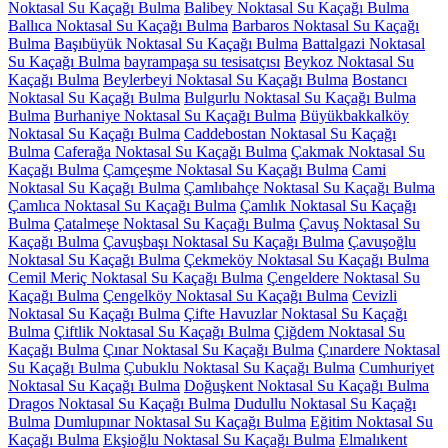
Noktasal Su Kaçağı Bulma
Balibey Noktasal Su Kaçağı Bulma
Ballıca Noktasal Su Kaçağı Bulma
Barbaros Noktasal Su Kaçağı
Bulma
Başıbüyük Noktasal Su Kaçağı Bulma
Battalgazi Noktasal
Su Kaçağı Bulma
bayrampaşa su tesisatçısı
Beykoz Noktasal Su
Kaçağı Bulma
Beylerbeyi Noktasal Su Kaçağı Bulma
Bostancı
Noktasal Su Kaçağı Bulma
Bulgurlu Noktasal Su Kaçağı Bulma
Bulma
Burhaniye Noktasal Su Kaçağı Bulma
Büyükbakkalköy
Noktasal Su Kaçağı Bulma
Caddebostan Noktasal Su Kaçağı
Bulma
Caferağa Noktasal Su Kaçağı Bulma
Çakmak Noktasal Su
Kaçağı Bulma
Çamçeşme Noktasal Su Kaçağı Bulma
Cami
Noktasal Su Kaçağı Bulma
Çamlıbahçe Noktasal Su Kaçağı Bulma
Çamlıca Noktasal Su Kaçağı Bulma
Çamlık Noktasal Su Kaçağı
Bulma
Çatalmeşe Noktasal Su Kaçağı Bulma
Çavuş Noktasal Su
Kaçağı Bulma
Çavuşbaşı Noktasal Su Kaçağı Bulma
Çavuşoğlu
Noktasal Su Kaçağı Bulma
Çekmeköy Noktasal Su Kaçağı Bulma
Cemil Meriç Noktasal Su Kaçağı Bulma
Çengeldere Noktasal Su
Kaçağı Bulma
Çengelköy Noktasal Su Kaçağı Bulma
Cevizli
Noktasal Su Kaçağı Bulma
Çifte Havuzlar Noktasal Su Kaçağı
Bulma
Çiftlik Noktasal Su Kaçağı Bulma
Çiğdem Noktasal Su
Kaçağı Bulma
Çınar Noktasal Su Kaçağı Bulma
Çınardere Noktasal
Su Kaçağı Bulma
Çubuklu Noktasal Su Kaçağı Bulma
Cumhuriyet
Noktasal Su Kaçağı Bulma
Doğuşkent Noktasal Su Kaçağı Bulma
Dragos Noktasal Su Kaçağı Bulma
Dudullu Noktasal Su Kaçağı
Bulma
Dumlupınar Noktasal Su Kaçağı Bulma
Eğitim Noktasal Su
Kaçağı Bulma
Ekşioğlu Noktasal Su Kaçağı Bulma
Elmalıkent