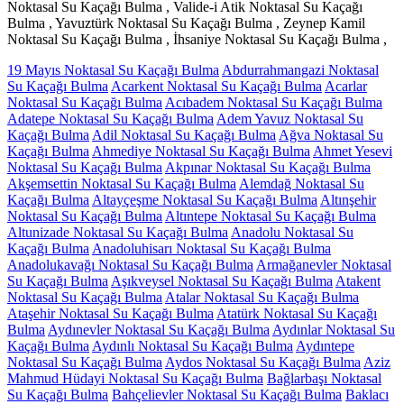
Noktasal Su Kaçağı Bulma , Valide-i Atik Noktasal Su Kaçağı
Bulma , Yavuztürk Noktasal Su Kaçağı Bulma , Zeynep Kamil
Noktasal Su Kaçağı Bulma , İhsaniye Noktasal Su Kaçağı Bulma ,
19 Mayıs Noktasal Su Kaçağı Bulma
Abdurrahmangazi Noktasal
Su Kaçağı Bulma
Acarkent Noktasal Su Kaçağı Bulma
Acarlar
Noktasal Su Kaçağı Bulma
Acıbadem Noktasal Su Kaçağı Bulma
Adatepe Noktasal Su Kaçağı Bulma
Adem Yavuz Noktasal Su
Kaçağı Bulma
Adil Noktasal Su Kaçağı Bulma
Ağva Noktasal Su
Kaçağı Bulma
Ahmediye Noktasal Su Kaçağı Bulma
Ahmet Yesevi
Noktasal Su Kaçağı Bulma
Akpınar Noktasal Su Kaçağı Bulma
Akşemsettin Noktasal Su Kaçağı Bulma
Alemdağ Noktasal Su
Kaçağı Bulma
Altayçeşme Noktasal Su Kaçağı Bulma
Altınşehir
Noktasal Su Kaçağı Bulma
Altıntepe Noktasal Su Kaçağı Bulma
Altunizade Noktasal Su Kaçağı Bulma
Anadolu Noktasal Su
Kaçağı Bulma
Anadoluhisarı Noktasal Su Kaçağı Bulma
Anadolukavağı Noktasal Su Kaçağı Bulma
Armağanevler Noktasal
Su Kaçağı Bulma
Aşıkveysel Noktasal Su Kaçağı Bulma
Atakent
Noktasal Su Kaçağı Bulma
Atalar Noktasal Su Kaçağı Bulma
Ataşehir Noktasal Su Kaçağı Bulma
Atatürk Noktasal Su Kaçağı
Bulma
Aydınevler Noktasal Su Kaçağı Bulma
Aydınlar Noktasal Su
Kaçağı Bulma
Aydınlı Noktasal Su Kaçağı Bulma
Aydıntepe
Noktasal Su Kaçağı Bulma
Aydos Noktasal Su Kaçağı Bulma
Aziz
Mahmud Hüdayi Noktasal Su Kaçağı Bulma
Bağlarbaşı Noktasal
Su Kaçağı Bulma
Bahçelievler Noktasal Su Kaçağı Bulma
Baklacı