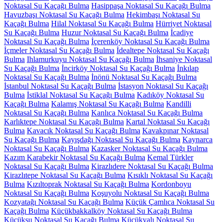
Noktasal Su Kaçağı Bulma
Hasippaşa Noktasal Su Kaçağı Bulma
Havuzbaşı Noktasal Su Kaçağı Bulma
Hekimbaşı Noktasal Su
Kaçağı Bulma
Hilal Noktasal Su Kaçağı Bulma
Hürriyet Noktasal
Su Kaçağı Bulma
Huzur Noktasal Su Kaçağı Bulma
İcadiye
Noktasal Su Kaçağı Bulma
İçerenköy Noktasal Su Kaçağı Bulma
İçmeler Noktasal Su Kaçağı Bulma
İdealtepe Noktasal Su Kaçağı
Bulma
Ihlamurkuyu Noktasal Su Kaçağı Bulma
İhsaniye Noktasal
Su Kaçağı Bulma
İncirköy Noktasal Su Kaçağı Bulma
İnkılap
Noktasal Su Kaçağı Bulma
İnönü Noktasal Su Kaçağı Bulma
İstanbul Noktasal Su Kaçağı Bulma
İstasyon Noktasal Su Kaçağı
Bulma
İstiklal Noktasal Su Kaçağı Bulma
Kadıköy Noktasal Su
Kaçağı Bulma
Kalamış Noktasal Su Kaçağı Bulma
Kandilli
Noktasal Su Kaçağı Bulma
Kanlıca Noktasal Su Kaçağı Bulma
Karlıktepe Noktasal Su Kaçağı Bulma
Kartal Noktasal Su Kaçağı
Bulma
Kavacık Noktasal Su Kaçağı Bulma
Kavakpınar Noktasal
Su Kaçağı Bulma
Kayışdağı Noktasal Su Kaçağı Bulma
Kaynarca
Noktasal Su Kaçağı Bulma
Kazasker Noktasal Su Kaçağı Bulma
Kazım Karabekir Noktasal Su Kaçağı Bulma
Kemal Türkler
Noktasal Su Kaçağı Bulma
Kirazlıdere Noktasal Su Kaçağı Bulma
Kirazlıtepe Noktasal Su Kaçağı Bulma
Kısıklı Noktasal Su Kaçağı
Bulma
Kızıltoprak Noktasal Su Kaçağı Bulma
Kordonboyu
Noktasal Su Kaçağı Bulma
Koşuyolu Noktasal Su Kaçağı Bulma
Kozyatağı Noktasal Su Kaçağı Bulma
Küçük Çamlıca Noktasal Su
Kaçağı Bulma
Küçükbakkalköy Noktasal Su Kaçağı Bulma
Küçüksu Noktasal Su Kaçağı Bulma
Küçükyalı Noktasal Su