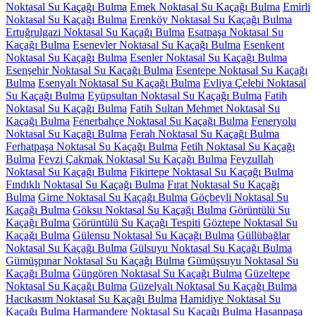
Noktasal Su Kaçağı Bulma
Emek Noktasal Su Kaçağı Bulma
Emirli
Noktasal Su Kaçağı Bulma
Erenköy Noktasal Su Kaçağı Bulma
Ertuğrulgazi Noktasal Su Kaçağı Bulma
Esatpaşa Noktasal Su
Kaçağı Bulma
Esenevler Noktasal Su Kaçağı Bulma
Esenkent
Noktasal Su Kaçağı Bulma
Esenler Noktasal Su Kaçağı Bulma
Esenşehir Noktasal Su Kaçağı Bulma
Esentepe Noktasal Su Kaçağı
Bulma
Esenyalı Noktasal Su Kaçağı Bulma
Evliya Çelebi Noktasal
Su Kaçağı Bulma
Eyüpsultan Noktasal Su Kaçağı Bulma
Fatih
Noktasal Su Kaçağı Bulma
Fatih Sultan Mehmet Noktasal Su
Kaçağı Bulma
Fenerbahçe Noktasal Su Kaçağı Bulma
Feneryolu
Noktasal Su Kaçağı Bulma
Ferah Noktasal Su Kaçağı Bulma
Ferhatpaşa Noktasal Su Kaçağı Bulma
Fetih Noktasal Su Kaçağı
Bulma
Fevzi Çakmak Noktasal Su Kaçağı Bulma
Feyzullah
Noktasal Su Kaçağı Bulma
Fikirtepe Noktasal Su Kaçağı Bulma
Fındıklı Noktasal Su Kaçağı Bulma
Fırat Noktasal Su Kaçağı
Bulma
Girne Noktasal Su Kaçağı Bulma
Göçbeyli Noktasal Su
Kaçağı Bulma
Göksu Noktasal Su Kaçağı Bulma
Görüntülü Su
Kaçağı Bulma
Görüntülü Su Kaçağı Tespiti
Göztepe Noktasal Su
Kaçağı Bulma
Gülensu Noktasal Su Kaçağı Bulma
Güllübağlar
Noktasal Su Kaçağı Bulma
Gülsuyu Noktasal Su Kaçağı Bulma
Gümüşpınar Noktasal Su Kaçağı Bulma
Gümüşsuyu Noktasal Su
Kaçağı Bulma
Güngören Noktasal Su Kaçağı Bulma
Güzeltepe
Noktasal Su Kaçağı Bulma
Güzelyalı Noktasal Su Kaçağı Bulma
Hacıkasım Noktasal Su Kaçağı Bulma
Hamidiye Noktasal Su
Kaçağı Bulma
Harmandere Noktasal Su Kaçağı Bulma
Hasanpaşa