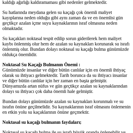
kaldığı ağırlığı kaldıramaması gibi nedenler gelmektedir.
Su hatlarında meydana gelen su kaçağı çok önemli maliyet
kayıplarına neden olduğu gibi aynı zaman da ve en önemlisi gün
geçtikçe azalan içme suyu kaynaklarının israf olmasına neden
olmaktadır.
Su kaçakları noktasal tespit edilip sorun giderilerek hem maliyet
kaybı önlenmiş olur hem de azalan su kaynakları korunarak su israfı
önlenmiş olur. Bundan dolayı noktasal su kaçağı bulma günümüzde
oldukça önemlidir.
Noktasal Su Kaçağı Bulmanın Önemi :
Günümüzde insanlar ve diğer bütün canlılar için en önemli ihtiyaç
olarak su ihtiyacı gelmektedir. Tarih borunca da su ihtiyacı insanlar
ve diğer bütün canlılar için her zaman en başta gelmiştir.
Dünyamızda artan nüfus ve gün geçtikçe azalan su kaynaklarından
dolayı su ihtiyacı çok daha önemli hale gelmiştir.
Bundan dolayı günümüzde azalan su kaynakları korunmalı ve su
israfın önüne geçilmelidir. Su kaynaklarının israf olmasını önlemenin
en etkin yolu su kaçaklarının önüne geçmektir.
Noktasal su kaçağı bulmanın faydaları;
Noktasal su kaçağı bulma ile su israfı büyük oranda önlenebilir ve