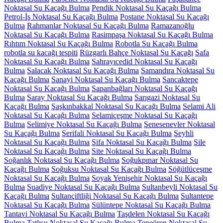
Noktasal Su Kaçağı Bulma
Pendik Noktasal Su Kaçağı Bulma
Petrol-İş Noktasal Su Kaçağı Bulma
Postane Noktasal Su Kaçağı
Bulma
Rahmanlar Noktasal Su Kaçağı Bulma
Ramazanoğlu
Noktasal Su Kaçağı Bulma
Rasimpaşa Noktasal Su Kaçağı Bulma
Rıhtım Noktasal Su Kaçağı Bulma
Robotla Su Kaçağı Bulma
robotla su kacağı tespiti
Rüzgarlı Bahçe Noktasal Su Kaçağı
Safa
Noktasal Su Kaçağı Bulma
Sahrayıcedid Noktasal Su Kaçağı
Bulma
Salacak Noktasal Su Kaçağı Bulma
Samandıra Noktasal Su
Kaçağı Bulma
Sanayi Noktasal Su Kaçağı Bulma
Sancaktepe
Noktasal Su Kaçağı Bulma
Sapanbağları Noktasal Su Kaçağı
Bulma
Saray Noktasal Su Kaçağı Bulma
Sarıgazi Noktasal Su
Kaçağı Bulma
Şaşkınbakkal Noktasal Su Kaçağı Bulma
Selami Ali
Noktasal Su Kaçağı Bulma
Selamiçeşme Noktasal Su Kaçağı
Bulma
Selimiye Noktasal Su Kaçağı Bulma
Şenesenevler Noktasal
Su Kaçağı Bulma
Şerifali Noktasal Su Kaçağı Bulma
Şeyhli
Noktasal Su Kaçağı Bulma
Şifa Noktasal Su Kaçağı Bulma
Şile
Noktasal Su Kaçağı Bulma
Site Noktasal Su Kaçağı Bulma
Soğanlık Noktasal Su Kaçağı Bulma
Soğukpınar Noktasal Su
Kaçağı Bulma
Soğuksu Noktasal Su Kaçağı Bulma
Söğütlüçeşme
Noktasal Su Kaçağı Bulma
Soyak Yenişehir Noktasal Su Kaçağı
Bulma
Suadiye Noktasal Su Kaçağı Bulma
Sultanbeyli Noktasal Su
Kaçağı Bulma
Sultançiftliği Noktasal Su Kaçağı Bulma
Sultantepe
Noktasal Su Kaçağı Bulma
Sülüntepe Noktasal Su Kaçağı Bulma
Tantavi Noktasal Su Kaçağı Bulma
Taşdelen Noktasal Su Kaçağı
Bulma
Tatlısu Noktasal Su Kaçağı Bulma
Tepeören Noktasal Su