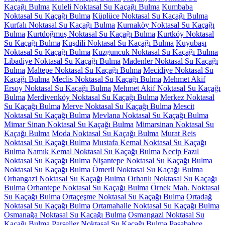
Kaçağı Bulma
Kuleli Noktasal Su Kaçağı Bulma
Kumbaba
Noktasal Su Kaçağı Bulma
Küplüce Noktasal Su Kaçağı Bulma
Kurfalı Noktasal Su Kaçağı Bulma
Kurnaköy Noktasal Su Kaçağı
Bulma
Kurtdoğmuş Noktasal Su Kaçağı Bulma
Kurtköy Noktasal
Su Kaçağı Bulma
Kuşdili Noktasal Su Kaçağı Bulma
Kuyubaşı
Noktasal Su Kaçağı Bulma
Kuzguncuk Noktasal Su Kaçağı Bulma
Libadiye Noktasal Su Kaçağı Bulma
Madenler Noktasal Su Kaçağı
Bulma
Maltepe Noktasal Su Kaçağı Bulma
Mecidiye Noktasal Su
Kaçağı Bulma
Meclis Noktasal Su Kaçağı Bulma
Mehmet Akif
Ersoy Noktasal Su Kaçağı Bulma
Mehmet Akif Noktasal Su Kaçağı
Bulma
Merdivenköy Noktasal Su Kaçağı Bulma
Merkez Noktasal
Su Kaçağı Bulma
Merve Noktasal Su Kaçağı Bulma
Mescit
Noktasal Su Kaçağı Bulma
Mevlana Noktasal Su Kaçağı Bulma
Mimar Sinan Noktasal Su Kaçağı Bulma
Mimarsinan Noktasal Su
Kaçağı Bulma
Moda Noktasal Su Kaçağı Bulma
Murat Reis
Noktasal Su Kaçağı Bulma
Mustafa Kemal Noktasal Su Kaçağı
Bulma
Namık Kemal Noktasal Su Kaçağı Bulma
Necip Fazıl
Noktasal Su Kaçağı Bulma
Nişantepe Noktasal Su Kaçağı Bulma
Noktasal Su Kaçağı Bulma
Ömerli Noktasal Su Kaçağı Bulma
Orhangazi Noktasal Su Kaçağı Bulma
Orhanlı Noktasal Su Kaçağı
Bulma
Orhantepe Noktasal Su Kaçağı Bulma
Örnek Mah. Noktasal
Su Kaçağı Bulma
Ortaçeşme Noktasal Su Kaçağı Bulma
Ortadağ
Noktasal Su Kaçağı Bulma
Ortamahalle Noktasal Su Kaçağı Bulma
Osmanağa Noktasal Su Kaçağı Bulma
Osmangazi Noktasal Su
Kaçağı Bulma
Parseller Noktasal Su Kaçağı Bulma
Paşabahçe