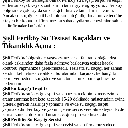
Şişli Feriköy su tesisatçısı olarak Feriköy su kaçağı tespiti ve tespit
edilen su kaçak veya sızıntılarının tamir işiyle uğraşıyoruz. Feriköy
bölgesinde çok sayıda su kaçağı bulma ve tamir firması vardır.
Ancak su kaçağı tespiti basit bir konu değildir, donanım ve tecrübe
isteyen bir konudur. Firmamız bu sahada yılların deneyimine sahip
nadir firmalardan biridir.
Şişli Feriköy Su Tesisat Kaçakları ve
Tıkanıklık Açma :
Şişli Feriköy bölgesinde yaşıyorsanız ve su faturanız olağandışı
olarak eskisinden daha fazla gelmeye başladıysa tesisat kaçak
kontrolü yapmanızda gerekmektedir. Tesisatta su kaçağı her zaman
kendini belli etmez ve atık su borularından kaçarak, herhangi bir
belirti vermeden akar gider ve su faturasının kabarık gelmesine
neden olur.
Şişli Su Kaçağı Tespiti :
Şişli Feriköy su kaçağı tespiti yapan uzman ekibimiz merkezimiz
aranır aranmaz harekete geçerek 15-20 dakikada müşterimizin evine
giderek gerekli hazırlığı yapmakta ve evde su kaçağı tespiti
yapmaktadır. Feriköy ve yakın ilçelere servis verebilmekteyiz. Evde
termal kamera ile kırmadan su kaçağı tespiti yapılmaktadır.
Şişli Feriköy Su Kaçağı Servisi :
Şişli Feriköy su kaçağı tespiti ve servisi yapan firmamız sadece