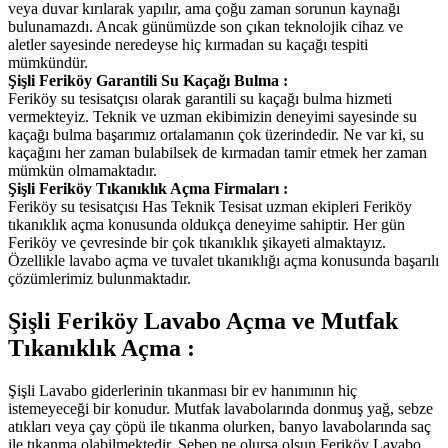
veya duvar kırılarak yapılır, ama çoğu zaman sorunun kaynağı
bulunamazdı. Ancak günümüzde son çıkan teknolojik cihaz ve
aletler sayesinde neredeyse hiç kırmadan su kaçağı tespiti
mümkündür.
Şişli Feriköy Garantili Su Kaçağı Bulma :
Feriköy su tesisatçısı olarak garantili su kaçağı bulma hizmeti
vermekteyiz. Teknik ve uzman ekibimizin deneyimi sayesinde su
kaçağı bulma başarımız ortalamanın çok üzerindedir. Ne var ki, su
kaçağını her zaman bulabilsek de kırmadan tamir etmek her zaman
mümkün olmamaktadır.
Şişli Feriköy Tıkanıklık Açma Firmaları :
Feriköy su tesisatçısı Has Teknik Tesisat uzman ekipleri Feriköy
tıkanıklık açma konusunda oldukça deneyime sahiptir. Her gün
Feriköy ve çevresinde bir çok tıkanıklık şikayeti almaktayız.
Özellikle lavabo açma ve tuvalet tıkanıklığı açma konusunda başarılı
çözümlerimiz bulunmaktadır.
Şişli Feriköy Lavabo Açma ve Mutfak
Tıkanıklık Açma :
Şişli Lavabo giderlerinin tıkanması bir ev hanımının hiç
istemeyeceği bir konudur. Mutfak lavabolarında donmuş yağ, sebze
atıkları veya çay çöpü ile tıkanma olurken, banyo lavabolarında saç
ile tıkanma olabilmektedir. Sebep ne olursa olsun Feriköy Lavabo