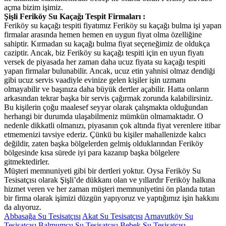
açma bizim işimiz.
Şişli Feriköy Su Kaçağı Tespit Firmaları :
Feriköy su kaçağı tespiti fiyatımız Feriköy su kaçağı bulma işi yapan
firmalar arasında hemen hemen en uygun fiyat olma özelliğine
sahiptir. Kırmadan su kaçağı bulma fiyat seçeneğimiz de oldukça
caziptir. Ancak, biz Feriköy su kaçağı tespiti için en uyun fiyatı
versek de piyasada her zaman daha ucuz fiyata su kaçağı tespiti
yapan firmalar bulunabilir. Ancak, ucuz etin yahnisi olmaz dendiği
gibi ucuz servis vaadiyle evinize gelen kişiler işin uzmanı
olmayabilir ve başınıza daha büyük dertler açabilir. Hatta onların
arkasından tekrar başka bir servis çağırmak zorunda kalabilirsiniz.
Bu kişilerin çoğu maalesef seyyar olarak çalışmakta olduğundan
herhangi bir durumda ulaşabilmeniz mümkün olmamaktadır. O
nedenle dikkatli olmanızı, piyasanın çok altında fiyat verenlere itibar
etmemenizi tavsiye ederiz. Çünkü bu kişiler mahallenizde kalıcı
değildir, zaten başka bölgelerden gelmiş olduklarından Feriköy
bölgesinde kısa sürede iyi para kazanıp başka bölgelere
gitmektedirler.
Müşteri memnuniyeti gibi bir dertleri yoktur. Oysa Feriköy Su
Tesisatçısı olarak Şişli’de dükkanı olan ve yıllardır Feriköy halkına
hizmet veren ve her zaman müşteri memnuniyetini ön planda tutan
bir firma olarak işimizi düzgün yapıyoruz ve yaptığımız işin hakkını
da alıyoruz.
Abbasağa Su Tesisatçısı
Akat Su Tesisatçısı
Arnavutköy Su
Tesisatçısı
Balmumcu Su Tesisatçısı
Bebek Su Tesisatçısı