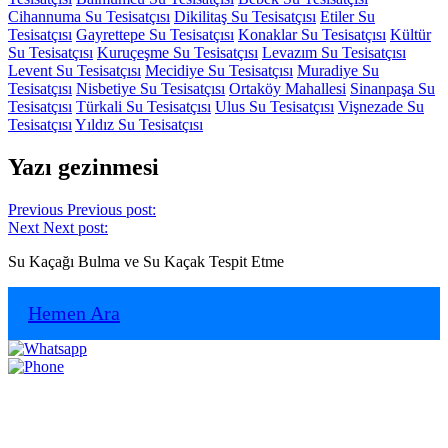
Cihannuma Su Tesisatçısı
Dikilitaş Su Tesisatçısı
Etiler Su
Tesisatçısı
Gayrettepe Su Tesisatçısı
Konaklar Su Tesisatçısı
Kültür
Su Tesisatçısı
Kuruçeşme Su Tesisatçısı
Levazım Su Tesisatçısı
Levent Su Tesisatçısı
Mecidiye Su Tesisatçısı
Muradiye Su
Tesisatçısı
Nisbetiye Su Tesisatçısı
Ortaköy Mahallesi
Sinanpaşa Su
Tesisatçısı
Türkali Su Tesisatçısı
Ulus Su Tesisatçısı
Vişnezade Su
Tesisatçısı
Yıldız Su Tesisatçısı
Yazı gezinmesi
Previous
Previous post:
Next
Next post:
Su Kaçağı Bulma ve Su Kaçak Tespit Etme
Hemen Ara