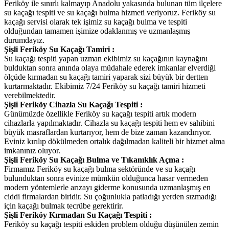
Feriköy ile sınırlı kalmayıp Anadolu yakasında bulunan tüm ilçelere
su kaçağı tespiti ve su kaçağı bulma hizmeti veriyoruz. Feriköy su
kaçağı servisi olarak tek işimiz su kaçağı bulma ve tespiti
olduğundan tamamen işimize odaklanmış ve uzmanlaşmış
durumdayız.
Şişli Feriköy Su Kaçağı Tamiri :
Su kaçağı tespiti yapan uzman ekibimiz su kaçağının kaynağını
bulduktan sonra anında olaya müdahale ederek imkanlar elverdiği
ölçüde kırmadan su kaçağı tamiri yaparak sizi büyük bir dertten
kurtarmaktadır. Ekibimiz 7/24 Feriköy su kaçağı tamiri hizmeti
verebilmektedir.
Şişli Feriköy Cihazla Su Kaçağı Tespiti :
Günümüzde özellikle Feriköy su kaçağı tespiti artık modern
cihazlarla yapılmaktadır. Cihazla su kaçağı tespiti hem ev sahibini
büyük masraflardan kurtarıyor, hem de bize zaman kazandırıyor.
Eviniz kırılıp dökülmeden ortalık dağılmadan kaliteli bir hizmet alma
imkanınız oluyor.
Şişli Feriköy Su Kaçağı Bulma ve Tıkanıklık Açma :
Firmamız Feriköy su kaçağı bulma sektöründe ve su kaçağı
bulunduktan sonra evinize mümkün olduğunca hasar vermeden
modern yöntemlerle arızayı giderme konusunda uzmanlaşmış en
ciddi firmalardan biridir. Su çoğunlukla patladığı yerden sızmadığı
için kaçağı bulmak tecrübe gerektirir.
Şişli Feriköy Kırmadan Su Kaçağı Tespiti :
Feriköy su kaçağı tespiti eskiden problem olduğu düşünülen zemin