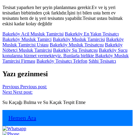
Tesisat yaparken her şeyin planlanması gerekir.Ev ve iş yeri
tesisatları birbirinden çok farklıdır.İşini iyi bilen usta hem ev
tesisatını hem de iş yeri tesisatını yapabilir.Tesisat ustası bulmak
eskisi kadar kolay değildir
Bakırköy Acil Musluk Tamircisi
Bakırköy En Yakın Tesisatçı
Bakırköy Musluk Tamirci
Bakırköy Musluk Tamircisi
Bakırköy
Musluk Tamircisi Ustası
Bakırköy Musluk Tesisatçısı
Bakırköy
Nöbetçi Musluk Tamircisi
Bakırköy Su Tesisatçısı
Bakırköy Sucu
konularına hizmet vermekteyiz. Bunlarla birlikte Bakırköy Musluk
Tamircisi Firması
Bakırköy Tesisatçı Telefon
Sıhhi Tesisatcı
Yazı gezinmesi
Previous
Previous post:
Next
Next post:
Su Kaçağı Bulma ve Su Kaçak Tespit Etme
Hemen Ara