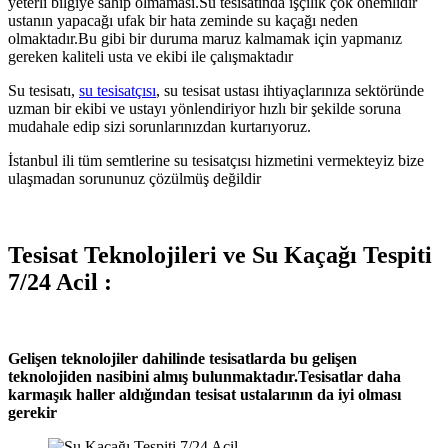
yeterli bilgiye sahip olmaması.Su tesisatında işçilik çok önemlidir
ustanın yapacağı ufak bir hata zeminde su kaçağı neden
olmaktadır.Bu gibi bir duruma maruz kalmamak için yapmanız
gereken kaliteli usta ve ekibi ile çalışmaktadır
Su tesisatı,
su tesisatçısı
, su tesisat ustası ihtiyaçlarınıza sektöründe
uzman bir ekibi ve ustayı yönlendiriyor hızlı bir şekilde soruna
mudahale edip sizi sorunlarınızdan kurtarıyoruz.
İstanbul ili tüm semtlerine su tesisatçısı hizmetini vermekteyiz bize
ulaşmadan sorununuz çözülmüş değildir
Tesisat Teknolojileri ve Su Kaçağı Tespiti
7/24 Acil :
Gelişen teknolojiler dahilinde tesisatlarda bu gelişen
teknolojiden nasibini almış bulunmaktadır.Tesisatlar daha
karmaşık haller aldığından tesisat ustalarının da iyi olması
gerekir