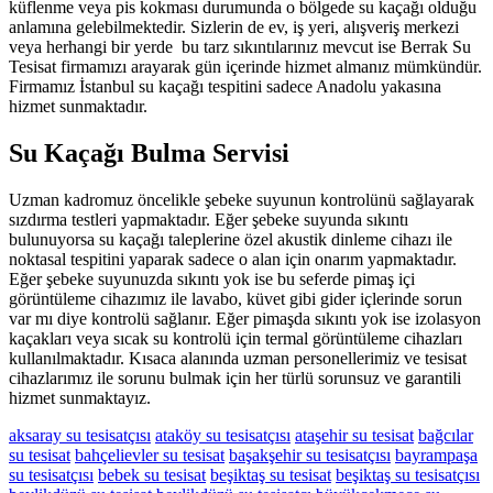
küflenme veya pis kokması durumunda o bölgede su kaçağı olduğu
anlamına gelebilmektedir. Sizlerin de ev, iş yeri, alışveriş merkezi
veya herhangi bir yerde bu tarz sıkıntılarınız mevcut ise Berrak Su
Tesisat firmamızı arayarak gün içerinde hizmet almanız mümkündür.
Firmamız İstanbul su kaçağı tespitini sadece Anadolu yakasına
hizmet sunmaktadır.
Su Kaçağı Bulma Servisi
Uzman kadromuz öncelikle şebeke suyunun kontrolünü sağlayarak
sızdırma testleri yapmaktadır. Eğer şebeke suyunda sıkıntı
bulunuyorsa su kaçağı taleplerine özel akustik dinleme cihazı ile
noktasal tespitini yaparak sadece o alan için onarım yapmaktadır.
Eğer şebeke suyunuzda sıkıntı yok ise bu seferde pimaş içi
görüntüleme cihazımız ile lavabo, küvet gibi gider içlerinde sorun
var mı diye kontrolü sağlanır. Eğer pimaşda sıkıntı yok ise izolasyon
kaçakları veya sıcak su kontrolü için termal görüntüleme cihazları
kullanılmaktadır. Kısaca alanında uzman personellerimiz ve tesisat
cihazlarımız ile sorunu bulmak için her türlü sorunsuz ve garantili
hizmet sunmaktayız.
aksaray su tesisatçısı
ataköy su tesisatçısı
ataşehir su tesisat
bağcılar
su tesisat
bahçelievler su tesisat
başakşehir su tesisatçısı
bayrampaşa
su tesisatçısı
bebek su tesisat
beşiktaş su tesisat
beşiktaş su tesisatçısı