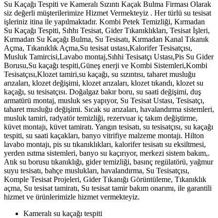
Su Kaçağı Tespiti ve Kameralı Sızıntı Kaçak Bulma Firması Olarak
siz değerli müşterilerimize Hizmet Vermekteyiz . Her türlü su tesisat
işleriniz itina ile yapılmaktadır. Kombi Petek Temizliği, Kırmadan
Su Kaçağı Tespiti, Sıhhı Tesisat, Gider Tıkanıklıkları, Tesisat İşleri,
Kırmadan Su Kaçağı Bulma, Su Tesisatı, Kırmadan Kanal Tıkanık
Açma, Tıkanıklık Açma,Su tesisat ustası,Kalorifer Tesisatçısı,
Musluk Tamircisi,Lavabo montaj,Sıhhi Tesisatçı Ustası,Pis Su Gider
Borusu,Su kaçağı tespiti,Güneş enerji ve Kombi Sistemleri,Kombi
Tesisatçısı,Klozet tamiri,su kaçağı, su sızıntısı, taharet musluğu
arızaları, klozet değişimi, klozet arızaları, klozet tıkandı, klozet su
kaçağı, su tesisatçısı. Doğalgaz bakır boru, su saati değişimi, duş
armatürü montaj, musluk ses yapıyor, Su Tesisat Ustası, Tesisatçı,
taharet musluğu değişimi. Sıcak su arızaları, havalandırma sistemleri,
musluk tamiri, radyatör temizliği, rezervuar iç takım değiştirme,
küvet montajı, küvet tamiratı. Yangın tesisatı, su tesisatçısı, su kaçağı
tespiti, su saati kaçakları, banyo vitrifiye malzeme montajı. Hilton
lavabo montajı, pis su tıkanıklıkları, kalorifer tesisatı su eksiltmesi,
yerden ısıtma sistemleri, banyo su kaçırıyor, merkezi sistem bakım,.
Atık su borusu tıkanıklığı, gider temizliği, basınç regülatörü, yağmur
suyu tesisatı, bahçe muslukları, havalandırma, Su Tesisatçısı,
Komple Tesisat Projeleri, Gider Tıkanığı Görüntüleme, Tıkanıklık
açma, Su tesisat tamiratı, Su tesisat tamir bakım onarımı, ile garantili
hizmet ve ürünlerimizle hizmet vermekteyiz.
Kameralı su kaçağı tespiti