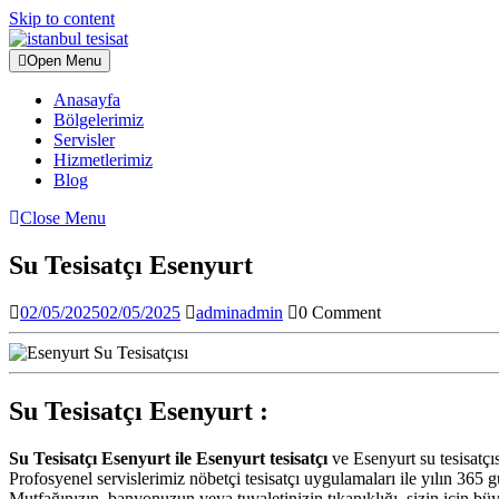
Skip to content
Open Menu
Anasayfa
Bölgelerimiz
Servisler
Hizmetlerimiz
Blog
Close Menu
Su Tesisatçı Esenyurt
02/05/2025
02/05/2025
admin
admin
0 Comment
Su Tesisatçı Esenyurt :
Su Tesisatçı Esenyurt ile Esenyurt tesisatçı
ve Esenyurt su tesisatçıs
Profosyenel servislerimiz nöbetçi tesisatçı uygulamaları ile yılın 365
Mutfağınızın, banyonuzun veya tuvaletinizin tıkanıklığı, sizin için büy