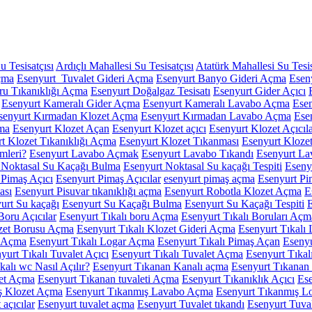
 Tesisatçısı
Ardıçlı Mahallesi Su Tesisatçısı
Atatürk Mahallesi Su Tesis
çma
Esenyurt Tuvalet Gideri Açma
Esenyurt Banyo Gideri Açma
Esen
ru Tıkanıklığı Açma
Esenyurt Doğalgaz Tesisatı
Esenyurt Gider Açıcı
Esenyurt Kameralı Gider Açma
Esenyurt Kameralı Lavabo Açma
Ese
senyurt Kırmadan Klozet Açma
Esenyurt Kırmadan Lavabo Açma
Ese
ma
Esenyurt Klozet Açan
Esenyurt Klozet açıcı
Esenyurt Klozet Açıcıl
t Klozet Tıkanıklığı Açma
Esenyurt Klozet Tıkanması
Esenyurt Kloze
mleri?
Esenyurt Lavabo Açmak
Esenyurt Lavabo Tıkandı
Esenyurt La
 Noktasal Su Kaçağı Bulma
Esenyurt Noktasal Su kaçağı Tespiti
Eseny
 Pimaş Açıcı
Esenyurt Pimaş Açıcılar
esenyurt pimaş açma
Esenyurt Pi
ası
Esenyurt Pisuvar tıkanıklığı açma
Esenyurt Robotla Klozet Açma
E
urt Su kaçağı
Esenyurt Su Kaçağı Bulma
Esenyurt Su Kaçağı Tespiti
E
Boru Açıcılar
Esenyurt Tıkalı boru Açma
Esenyurt Tıkalı Boruları Açm
ozet Borusu Açma
Esenyurt Tıkalı Klozet Gideri Açma
Esenyurt Tıkalı
i Açma
Esenyurt Tıkalı Logar Açma
Esenyurt Tıkalı Pimaş Açan
Esenyu
yurt Tıkalı Tuvalet Açıcı
Esenyurt Tıkalı Tuvalet Açma
Esenyurt Tıkal
kalı wc Nasıl Açılır?
Esenyurt Tıkanan Kanalı açma
Esenyurt Tıkana
let Açma
Esenyurt Tıkanan tuvaleti Açma
Esenyurt Tıkanıklık Açıcı
Ese
ş Klozet Açma
Esenyurt Tıkanmış Lavabo Açma
Esenyurt Tıkanmış L
 açıcılar
Esenyurt tuvalet açma
Esenyurt Tuvalet tıkandı
Esenyurt Tuval