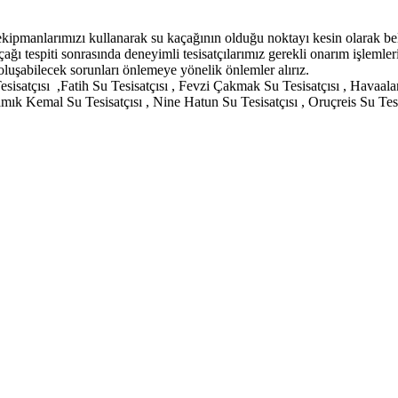
ekipmanlarımızı kullanarak su kaçağının olduğu noktayı kesin olarak bel
tespiti sonrasında deneyimli tesisatçılarımız gerekli onarım işlemlerini
luşabilecek sorunları önlemeye yönelik önlemler alırız.
 Tesisatçısı ,Fatih Su Tesisatçısı , Fevzi Çakmak Su Tesisatçısı , Havaa
ık Kemal Su Tesisatçısı , Nine Hatun Su Tesisatçısı , Oruçreis Su Tesis