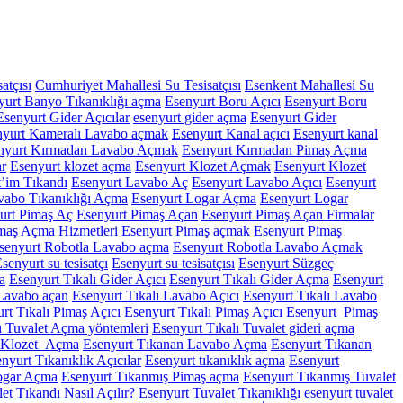
atçısı
Cumhuriyet Mahallesi Su Tesisatçısı
Esenkent Mahallesi Su
yurt Banyo Tıkanıklığı açma
Esenyurt Boru Açıcı
Esenyurt Boru
Esenyurt Gider Açıcılar
esenyurt gider açma
Esenyurt Gider
nyurt Kameralı Lavabo açmak
Esenyurt Kanal açıcı
Esenyurt kanal
nyurt Kırmadan Lavabo Açmak
Esenyurt Kırmadan Pimaş Açma
ar
Esenyurt klozet açma
Esenyurt Klozet Açmak
Esenyurt Klozet
t’im Tıkandı
Esenyurt Lavabo Aç
Esenyurt Lavabo Açıcı
Esenyurt
vabo Tıkanıklığı Açma
Esenyurt Logar Açma
Esenyurt Logar
urt Pimaş Aç
Esenyurt Pimaş Açan
Esenyurt Pimaş Açan Firmalar
maş Açma Hizmetleri
Esenyurt Pimaş açmak
Esenyurt Pimaş
senyurt Robotla Lavabo açma
Esenyurt Robotla Lavabo Açmak
senyurt su tesisatçı
Esenyurt su tesisatçısı
Esenyurt Süzgeç
a
Esenyurt Tıkalı Gider Açıcı
Esenyurt Tıkalı Gider Açma
Esenyurt
 Lavabo açan
Esenyurt Tıkalı Lavabo Açıcı
Esenyurt Tıkalı Lavabo
rt Tıkalı Pimaş Açıcı
Esenyurt Tıkalı Pimaş Açıcı Esenyurt Pimaş
ı Tuvalet Açma yöntemleri
Esenyurt Tıkalı Tuvalet gideri açma
n Klozet Açma
Esenyurt Tıkanan Lavabo Açma
Esenyurt Tıkanan
nyurt Tıkanıklık Açıcılar
Esenyurt tıkanıklık açma
Esenyurt
ogar Açma
Esenyurt Tıkanmış Pimaş açma
Esenyurt Tıkanmış Tuvalet
et Tıkandı Nasıl Açılır?
Esenyurt Tuvalet Tıkanıklığı
esenyurt tuvalet