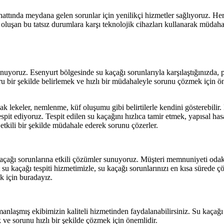
hattında meydana gelen sorunlar için yenilikçi hizmetler sağlıyoruz. He
 oluşan bu tatsız durumlara karşı teknolojik cihazları kullanarak müdaha
 sunuyoruz. Esenyurt bölgesinde su kaçağı sorunlarıyla karşılaştığınızda,
ru bir şekilde belirlemek ve hızlı bir müdahaleyle sorunu çözmek için ön
lak lekeler, nemlenme, küf oluşumu gibi belirtilerle kendini gösterebilir
pit ediyoruz. Tespit edilen su kaçağını hızlıca tamir etmek, yapısal ha
etkili bir şekilde müdahale ederek sorunu çözerler.
u kaçağı sorunlarına etkili çözümler sunuyoruz. Müşteri memnuniyeti oda
urt su kaçağı tespiti hizmetimizle, su kaçağı sorunlarınızı en kısa sürede
k için buradayız.
laşmış ekibimizin kaliteli hizmetinden faydalanabilirsiniz. Su kaçağı t
k ve sorunu hızlı bir şekilde çözmek için önemlidir.