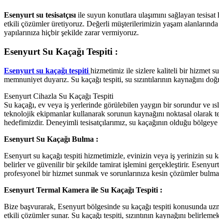
Esenyurt su tesisatçısı
ile suyun konutlara ulaşımını sağlayan tesisat 
etkili çözümler üretiyoruz. Değerli müşterilerimizin yaşam alanlarında
yapılarınıza hiçbir şekilde zarar vermiyoruz.
Esenyurt Su Kaçağı Tespiti :
Esenyurt su kaçağı tespiti
hizmetimiz ile sizlere kaliteli bir hizmet
memnuniyet duyarız. Su kaçağı tespiti, su sızıntılarının kaynağını doğ
Esenyurt Cihazla Su Kaçağı Tespiti
Su kaçağı, ev veya iş yerlerinde görülebilen yaygın bir sorundur ve ıs
teknolojik ekipmanlar kullanarak sorunun kaynağını noktasal olarak tes
hedefimizdir. Deneyimli tesisatçılarımız, su kaçağının olduğu bölgeye 
Esenyurt Su Kaçağı Bulma :
Esenyurt su kaçağı tespiti hizmetimizle, evinizin veya iş yerinizin s
belirler ve güvenilir bir şekilde tamirat işlemini gerçekleştirir. Eseny
profesyonel bir hizmet sunmak ve sorunlarınıza kesin çözümler bulma
Esenyurt Termal Kamera ile Su Kaçağı Tespiti :
Bize başvurarak, Esenyurt bölgesinde su kaçağı tespiti konusunda uzman
etkili çözümler sunar. Su kaçağı tespiti, sızıntının kaynağını belirleme