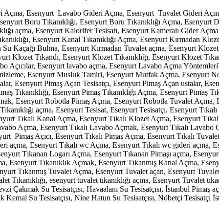
 Gideri Açma, Esenyurt Lavabo Gideri Açma, Esenyurt Tuvalet Gideri A
enyurt Boru Tıkanıklığı, Esenyurt Boru Tıkanıklığı Açma, Esenyurt Doğ
anıklığı açma, Esenyurt Kalorifer Tesisatı, Esenyurt Kameralı Gider 
 Tıkanıklığı, Esenyurt Kanal Tıkanıklığı Açma, Esenyurt Kırmadan K
 Kaçağı Bulma, Esenyurt Kırmadan Tuvalet açma, Esenyurt Klozet Aça
urt Klozet Tıkandı, Esenyurt Klozet Tıkanıklığı, Esenyurt Klozet Tık
abo Açıcılar, Esenyurt lavabo açma, Esenyurt Lavabo Açma Yöntemler
izleme, Esenyurt Musluk Tamiri, Esenyurt Mutfak Açma, Esenyurt Nok
ar, Esenyurt Pimaş Açan Tesisatçı, Esenyurt Pimaş Açan ustalar, Eseny
aş Tıkanıklığı, Esenyurt Pimaş Tıkanıklığı Açma, Esenyurt Pimaş Tıka
ak, Esenyurt Robotla Pimaş Açma, Esenyurt Robotla Tuvalet Açma, E
eç Tıkanıklığı açma, Esenyurt Tesisat, Esenyurt Tesisatçı, Esenyurt Tıka
nyurt Tıkalı Kanal Açma, Esenyurt Tıkalı Klozet Açma, Esenyurt Tıka
 Lavabo Açma, Esenyurt Tıkalı Lavabo Açmak, Esenyurt Tıkalı Lavabo 
yurt Pimaş Açıcı, Esenyurt Tıkalı Pimaş Açma, Esenyurt Tıkalı Tuvalet
deri açma, Esenyurt Tıkalı wc Açma, Esenyurt Tıkalı wc gideri açma, E
nyurt Tıkanan Logarı Açma, Esenyurt Tıkanan Pimaşı açma, Esenyurt 
ık açma, Esenyurt Tıkanıklık Açmak, Esenyurt Tıkanmış Kanal Açma, Es
rt Tıkanmış Tuvalet Açma, Esenyurt Tuvalet açan, Esenyurt Tuvalet Aç
alet Tıkanıklığı, esenyurt tuvalet tıkanıklığı açma, Esenyurt Tuvalet 
evzi Çakmak Su Tesisatçısı, Havaalanı Su Tesisatçısı, İstanbul Pimaş aç
 Kemal Su Tesisatçısı, Nine Hatun Su Tesisatçısı, Nöbetçi Tesisatçı İst