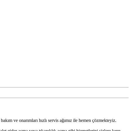
za , bakım ve onarımları hızlı servis ağımız ile hemen çözmekteyiz.
let gider açma veya tıkanıklık açma gibi hizmetlerini sizlere kırıp