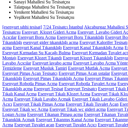
Sanayi Mahallesi Su Tesisatçısı
Talatpaşa Mahallesi Su Tesisatçısı
Yenikent Mahallesi Su Tesisatçısı
Yeşilkent Mahallesi Su Tesisatçısı
[esenyurt sıhhi tesisat]
7/24 Tesisatçı İstanbul
Akçaburgaz Mahallesi Su
Tesisatçısı
Esenyurt Klozet Gideri Açma
Esenyurt Lavabo Gideri A
Açıcılar
Esenyurt Boru Açma
Esenyurt Boru Tıkanıklığı
Esenyurt Bo
Tıkanıklığı
esenyurt gider tıkanıklığı açma
Esenyurt Kalorifer Tesisatı
açma
Esenyurt Kanal Tıkanıklığı
Esenyurt Kanal Tıkanıklığı Açma
E
Esenyurt Kırmadan Su Kaçağı Bulma
Esenyurt Kırmadan Tuvalet aç
Montajı
Esenyurt Klozet Tıkandı
Esenyurt Klozet Tıkanıklığı
Esenyur
Lavabo Açıcılar
Esenyurt lavabo açma
Esenyurt Lavabo Açma Yönte
Temizleme
Esenyurt Musluk Tamiri
Esenyurt Mutfak Açma
Esenyurt
Esenyurt Pimaş Açan Tesisatçı
Esenyurt Pimaş Açan ustalar
Esenyurt
Tıkanıklığı
Esenyurt Pimaş Tıkanıklığı Açma
Esenyurt Pimaş Tıkanm
Esenyurt Robotla Pimaş Açma
Esenyurt Robotla Tuvalet Açma
Eseny
Tıkanıklığı açma
Esenyurt Tesisat
Esenyurt Tesisatçı
Esenyurt Tıkalı 
Tıkalı Kanal Açma
Esenyurt Tıkalı Klozet Açma
Esenyurt Tıkalı Kl
Açma
Esenyurt Tıkalı Lavabo Açmak
Esenyurt Tıkalı Lavabo Gider
Açıcı
Esenyurt Tıkalı Pimaş Açma
Esenyurt Tıkalı Tuvalet Açan
Esen
Esenyurt Tıkalı wc Açma
Esenyurt Tıkalı wc gideri açma
Esenyurt Tı
Logarı Açma
Esenyurt Tıkanan Pimaşı açma
Esenyurt Tıkanan Tuva
Tıkanıklık Açmak
Esenyurt Tıkanmış Kanal Açma
Esenyurt Tıkanmı
Açma
Esenyurt Tuvalet açan
Esenyurt Tuvalet Açıcı
Esenyurt Tuvalet