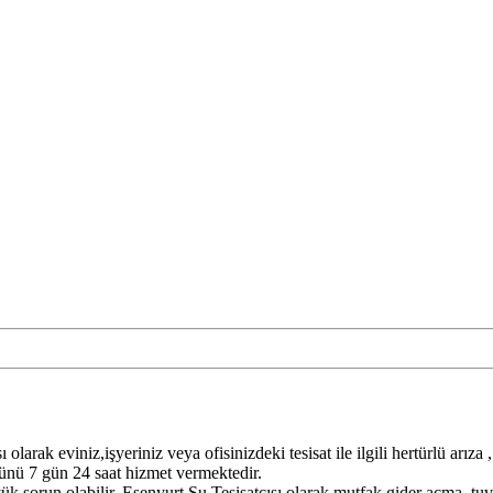
ı olarak eviniz,işyeriniz veya ofisinizdeki tesisat ile ilgili hertürlü arı
 günü 7 gün 24 saat hizmet vermektedir.
ük sorun olabilir. Esenyurt Su Tesisatçısı olarak mutfak gider açma ,tuva