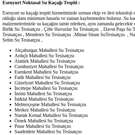
Esenyurt Noktasal Su Kaçağı Tespiti :
Esenyurt su kaçağı tespiti hizmetimizde uzman ekip ve ileri teknoloji 
olduğu alanı minimum hasarla ve zaman kaybetmeden buluruz. Su kaçağı 
malzemelerimizle su kaçağını tamir ederken, aynı zamanda gelecekte o
Birlik Su Tesisatçısı , Çifte Havuzlar Su Tesisatçısı , Davut Paşa Su
Tesisatçısı , Menderes Su Tesisatçısı ,Mimar Sinan SuTesisatçısı , Nam
Selim Su Tesisatçısı ,
Akçaburgaz Mahallesi Su Tesisatçısı
Ardıçlı Mahallesi Su Tesisatçısı
Atatürk Mahallesi Su Tesisatçısı
Cumhuriyet Mahallesi Su Tesisatçısı
Esenkent Mahallesi Su Tesisatçısı
Fatih Mahallesi Su Tesisatçısı
Güzelyurt Mahallesi Su Tesisatçısı
İncirtepe Mahallesi Su Tesisatçısı
İnönü Mahallesi Su Tesisatçısı
İstiklal Mahallesi Su Tesisatçısı
Mehterçeşme Mahallesi Su Tesisatçısı
Merkez Mahallesi Su Tesisatçısı
Namık Kemal Mahallesi Su Tesisatçısı
Örnek Mahallesi Su Tesisatçısı
Pınar Mahallesi Su Tesisatçısı
Saadetdere Mahallesi Su Tesisatçısı