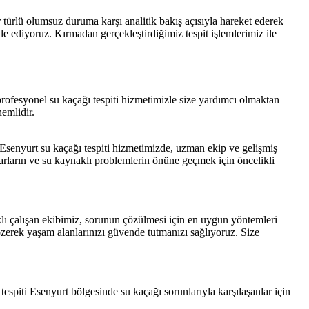
r türlü olumsuz duruma karşı analitik bakış açısıyla hareket ederek
le ediyoruz. Kırmadan gerçekleştirdiğimiz tespit işlemlerimiz ile
 profesyonel su kaçağı tespiti hizmetimizle size yardımcı olmaktan
emlidir.
. Esenyurt su kaçağı tespiti hizmetimizde, uzman ekip ve gelişmiş
sarların ve su kaynaklı problemlerin önüne geçmek için öncelikli
klı çalışan ekibimiz, sorunun çözülmesi için en uygun yöntemleri
 çözerek yaşam alanlarınızı güvende tutmanızı sağlıyoruz. Size
espiti Esenyurt bölgesinde su kaçağı sorunlarıyla karşılaşanlar için