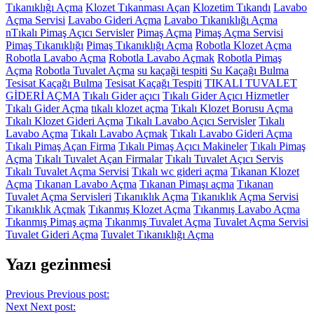
Tıkanıklığı Açma
Klozet Tıkanması Açan
Klozetim Tıkandı
Lavabo
Açma Servisi
Lavabo Gideri Açma
Lavabo Tıkanıklığı Açma
nTıkalı Pimaş Açıcı Servisler
Pimaş Açma
Pimaş Açma Servisi
Pimaş Tıkanıklığı
Pimaş Tıkanıklığı Açma
Robotla Klozet Açma
Robotla Lavabo Açma
Robotla Lavabo Açmak
Robotla Pimaş
Açma
Robotla Tuvalet Açma
su kaçaği tespiti
Su Kaçağı Bulma
Tesisat Kaçağı Bulma
Tesisat Kaçağı Tespiti
TIKALI TUVALET
GİDERİ AÇMA
Tıkalı Gider açıcı
Tıkalı Gider Açıcı Hizmetler
Tıkalı Gider Açma
tıkalı klozet açma
Tıkalı Klozet Borusu Açma
Tıkalı Klozet Gideri Açma
Tıkalı Lavabo Açıcı Servisler
Tıkalı
Lavabo Açma
Tıkalı Lavabo Açmak
Tıkalı Lavabo Gideri Açma
Tıkalı Pimaş Açan Firma
Tıkalı Pimaş Açıcı Makineler
Tıkalı Pimaş
Açma
Tıkalı Tuvalet Açan Firmalar
Tıkalı Tuvalet Açıcı Servis
Tıkalı Tuvalet Açma Servisi
Tıkalı wc gideri açma
Tıkanan Klozet
Açma
Tıkanan Lavabo Açma
Tıkanan Pimaşı açma
Tıkanan
Tuvalet Açma Servisleri
Tıkanıklık Açma
Tıkanıklık Açma Servisi
Tıkanıklık Açmak
Tıkanmış Klozet Açma
Tıkanmış Lavabo Açma
Tıkanmış Pimaş açma
Tıkanmış Tuvalet Açma
Tuvalet Açma Servisi
Tuvalet Gideri Açma
Tuvalet Tıkanıklığı Açma
Yazı gezinmesi
Previous
Previous post:
Next
Next post: