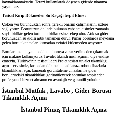
kaynaklanmaktadır. Terazi kullanılarak döşenen giderde tıkanma
yaşanmaz.
Tesisat Kırıp Dökmeden Su Kaçağı tespit Etme :
Çöken yer bulunduktan sonra gerekli onarım çalışmalarını sizlere
sağlıyoruz. Borunuzun önünde bulunan yabancı cisimler zamanla
suyla birlikte gelen tortunun birikmesine sebep olur. Atık su gider
borunuzdan su gidişi artık tamamen durur. Pimaş borularda meydana
gelen boru tıkanmaları kırmadan evinizi kirletmeden açıyoruz.
Borularınızı tıkayan maddenin boruya zarar verilmeden çıkarmak
için makine kullanıyoruz.Tuvalet tıkandı nasıl açarım. diye endişe
etmeyin, Türkiye’nin tesisat lideri Projet.tesisat tuvalet tıkanıklığı
açma servisimiz, kırmadan dökmeden tadilatsız, robot cihazlarla
tıkanıklıkları açar, kameralı görüntüleme cihazları ile gider
borularındaki tıkanıklıkları görüntüleyerek sorunları tespit eder,
profesyonel hizmet almanın en avantajlı ve garantili yoludur.
İstanbul Mutfak , Lavabo , Gider Borusu
Tıkanıklık Açma
İstanbul Pimaş Tıkanıklık Açma